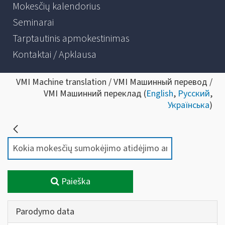
Mokesčių kalendorius
Seminarai
Tarptautinis apmokestinimas
Kontaktai / Apklausa
VMI Machine translation / VMI Машинный перевод /
VMI Машинний переклад (
English
,
Русский
,
Українська
)
Paieška
Parodymo data