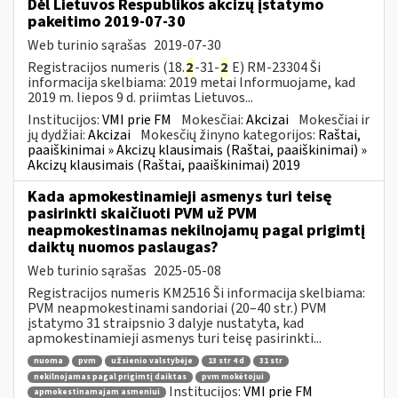
Dėl Lietuvos Respublikos akcizų įstatymo
pakeitimo 2019-07-30
Web turinio sąrašas
2019-07-30
Registracijos numeris (18.
2
-31-
2
E) RM-23304 Ši
informacija skelbiama: 2019 metai Informuojame, kad
2019 m. liepos 9 d. priimtas Lietuvos...
Institucijos:
VMI prie FM
Mokesčiai:
Akcizai
Mokesčiai ir
jų dydžiai:
Akcizai
Mokesčių žinyno kategorijos:
Raštai,
paaiškinimai » Akcizų klausimais (Raštai, paaiškinimai) »
Akcizų klausimais (Raštai, paaiškinimai) 2019
Kada apmokestinamieji asmenys turi teisę
pasirinkti skaičiuoti PVM už PVM
neapmokestinamas nekilnojamų pagal prigimtį
daiktų nuomos paslaugas?
Web turinio sąrašas
2025-05-08
Registracijos numeris KM2516 Ši informacija skelbiama:
PVM neapmokestinami sandoriai (20–40 str.) PVM
įstatymo 31 straipsnio 3 dalyje nustatyta, kad
apmokestinamieji asmenys turi teisę pasirinkti...
nuoma
pvm
užsienio valstybėje
13 str 4 d
31 str
nekilnojamas pagal prigimtį daiktas
pvm mokėtojui
Institucijos:
VMI prie FM
apmokestinamajam asmeniui