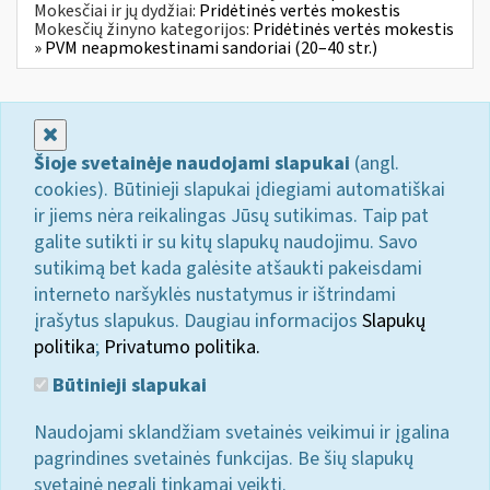
Mokesčiai ir jų dydžiai:
Pridėtinės vertės mokestis
Mokesčių žinyno kategorijos:
Pridėtinės vertės mokestis
» PVM neapmokestinami sandoriai (20–40 str.)
Uždaryti
Šioje svetainėje naudojami slapukai
(angl.
cookies). Būtinieji slapukai įdiegiami automatiškai
ir jiems nėra reikalingas Jūsų sutikimas. Taip pat
galite sutikti ir su kitų slapukų naudojimu. Savo
sutikimą bet kada galėsite atšaukti pakeisdami
interneto naršyklės nustatymus ir ištrindami
įrašytus slapukus. Daugiau informacijos
Slapukų
politika
;
Privatumo politika.
Būtinieji slapukai
Naudojami sklandžiam svetainės veikimui ir įgalina
pagrindines svetainės funkcijas. Be šių slapukų
svetainė negali tinkamai veikti.