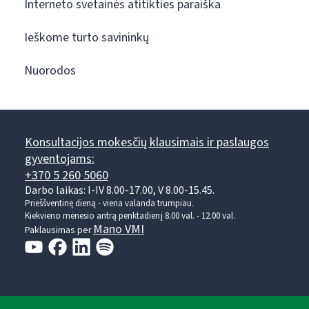
Interneto svetainės atitikties paraiška
Ieškome turto savininkų
Nuorodos
Konsultacijos mokesčių klausimais ir paslaugos
gyventojams:
+370 5 260 5060
Darbo laikas: I-IV 8.00-17.00, V 8.00-15.45.
Prieššventinę dieną - viena valanda trumpiau.
Kiekvieno mėnesio antrą penktadienį 8.00 val. - 12.00 val.
Mano VMI
Paklausimas per