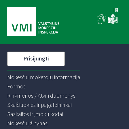
Prisijungti
Mokesčių mokėtojų informacija
Formos
Rinkmenos / Atviri duomenys
Skaičiuoklės ir pagalbininkai
Sąskaitos ir įmokų kodai
Mokesčių žinynas