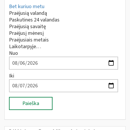
Bet kuriuo metu
Praėjusią valandą
Paskutines 24 valandas
Praėjusią savaitę
Praėjusį mėnesį
Praėjusiais metais
Laikotarpyje…
Nuo
Iki
Paieška