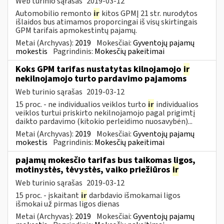
Web turinio sąrašas
2019-03-12
Automobilio remonto
ir
kitos GPMĮ 21 str. nurodytos
išlaidos bus atimamos proporcingai iš visų skirtingais
GPM tarifais apmokestintų pajamų.
Metai (Archyvas):
2019
Mokesčiai:
Gyventojų pajamų
mokestis
Pagrindinis:
Mokesčių pakeitimai
Koks GPM tarifas nustatytas kilnojamojo
ir
nekilnojamojo turto pardavimo pajamoms
Web turinio sąrašas
2019-03-12
15 proc. - ne individualios veiklos turto
ir
individualios
veiklos turtui priskirto nekilnojamojo pagal prigimtį
daikto pardavimo (kitokio perleidimo nuosavybėn)...
Metai (Archyvas):
2019
Mokesčiai:
Gyventojų pajamų
mokestis
Pagrindinis:
Mokesčių pakeitimai
pajamų mokesčio tarifas bus taikomas ligos,
motinystės, tėvystės, vaiko priežiūros
ir
Web turinio sąrašas
2019-03-12
15 proc. - įskaitant
ir
darbdavio išmokamai ligos
išmokai už pirmas ligos dienas
Metai (Archyvas):
2019
Mokesčiai:
Gyventojų pajamų