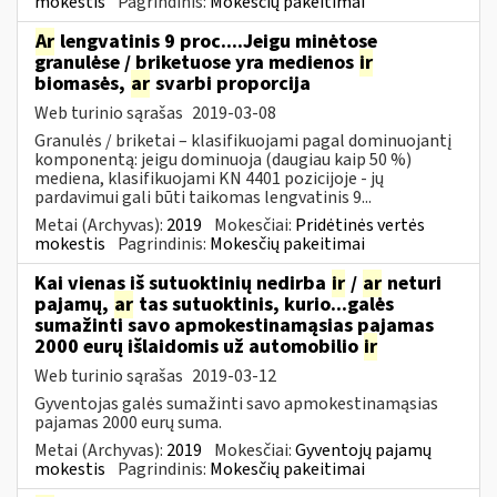
mokestis
Pagrindinis:
Mokesčių pakeitimai
Ar
lengvatinis 9 proc....Jeigu minėtose
granulėse / briketuose yra medienos
ir
biomasės,
ar
svarbi proporcija
Web turinio sąrašas
2019-03-08
Granulės / briketai – klasifikuojami pagal dominuojantį
komponentą: jeigu dominuoja (daugiau kaip 50 %)
mediena, klasifikuojami KN 4401 pozicijoje - jų
pardavimui gali būti taikomas lengvatinis 9...
Metai (Archyvas):
2019
Mokesčiai:
Pridėtinės vertės
mokestis
Pagrindinis:
Mokesčių pakeitimai
Kai vienas iš sutuoktinių nedirba
ir
/
ar
neturi
pajamų,
ar
tas sutuoktinis, kurio...galės
sumažinti savo apmokestinamąsias pajamas
2000 eurų išlaidomis už automobilio
ir
Web turinio sąrašas
2019-03-12
Gyventojas galės sumažinti savo apmokestinamąsias
pajamas 2000 eurų suma.
Metai (Archyvas):
2019
Mokesčiai:
Gyventojų pajamų
mokestis
Pagrindinis:
Mokesčių pakeitimai