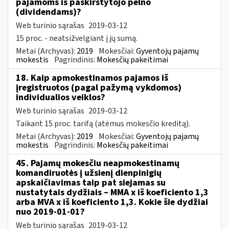
pajamoms iš paskirstytojo pelno
(dividendams)?
Web turinio sąrašas
2019-03-12
15 proc. - neatsižvelgiant į jų sumą.
Metai (Archyvas):
2019
Mokesčiai:
Gyventojų pajamų
mokestis
Pagrindinis:
Mokesčių pakeitimai
18. Kaip apmokestinamos pajamos iš
įregistruotos (pagal pažymą vykdomos)
individualios veiklos?
Web turinio sąrašas
2019-03-12
Taikant 15 proc. tarifą (atėmus mokesčio kreditą).
Metai (Archyvas):
2019
Mokesčiai:
Gyventojų pajamų
mokestis
Pagrindinis:
Mokesčių pakeitimai
45. Pajamų mokesčiu neapmokestinamų
komandiruotės į užsienį dienpinigių
apskaičiavimas taip pat siejamas su
nustatytais dydžiais – MMA x iš koeficiento 1,3
arba MVA x iš koeficiento 1,3. Kokie šie dydžiai
nuo 2019-01-01?
Web turinio sąrašas
2019-03-12