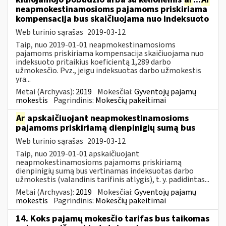
neapmokestinamosioms pajamoms priskiriama
kompensacija bus skaičiuojama nuo indeksuoto
Web turinio sąrašas
2019-03-12
Taip, nuo 2019-01-01 neapmokestinamosioms
pajamoms priskiriama kompensacija skaičiuojama nuo
indeksuoto pritaikius koeficientą 1,289 darbo
užmokesčio. Pvz., jeigu indeksuotas darbo užmokestis
yra...
Metai (Archyvas):
2019
Mokesčiai:
Gyventojų pajamų
mokestis
Pagrindinis:
Mokesčių pakeitimai
Ar
apskaičiuojant neapmokestinamosioms
pajamoms priskiriamą dienpinigių sumą bus
Web turinio sąrašas
2019-03-12
Taip, nuo 2019-01-01 apskaičiuojant
neapmokestinamosioms pajamoms priskiriamą
dienpinigių sumą bus vertinamas indeksuotas darbo
užmokestis (valandinis tarifinis atlygis), t. y. padidintas...
Metai (Archyvas):
2019
Mokesčiai:
Gyventojų pajamų
mokestis
Pagrindinis:
Mokesčių pakeitimai
14. Koks pajamų mokesčio tarifas bus taikomas