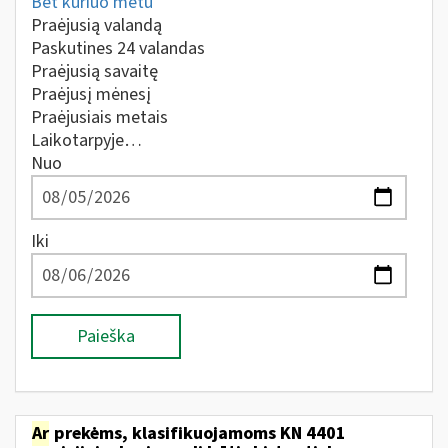
Bet kuriuo metu
Praėjusią valandą
Paskutines 24 valandas
Praėjusią savaitę
Praėjusį mėnesį
Praėjusiais metais
Laikotarpyje…
Nuo
Iki
Paieška
Ar
prekėms, klasifikuojamoms KN 4401