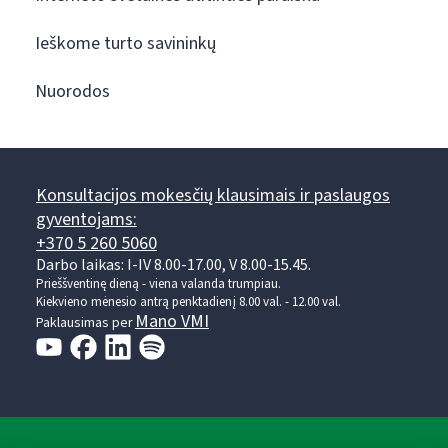
Ieškome turto savininkų
Nuorodos
Konsultacijos mokesčių klausimais ir paslaugos
gyventojams:
+370 5 260 5060
Darbo laikas: I-IV 8.00-17.00, V 8.00-15.45.
Prieššventinę dieną - viena valanda trumpiau.
Kiekvieno mėnesio antrą penktadienį 8.00 val. - 12.00 val.
Mano VMI
Paklausimas per