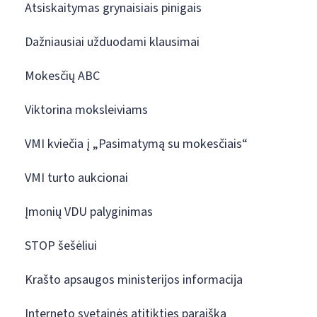
Atsiskaitymas grynaisiais pinigais
Dažniausiai užduodami klausimai
Mokesčių ABC
Viktorina moksleiviams
VMI kviečia į „Pasimatymą su mokesčiais“
VMI turto aukcionai
Įmonių VDU palyginimas
STOP šešėliui
Krašto apsaugos ministerijos informacija
Interneto svetainės atitikties paraiška