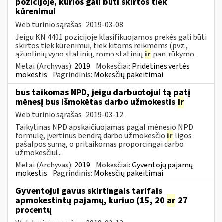
pozicijoje, kurios gali būti skirtos tiek
kūrenimui
Web turinio sąrašas
2019-03-08
Jeigu KN 4401 pozicijoje klasifikuojamos prekės gali būti
skirtos tiek kūrenimui, tiek kitoms reikmėms (pvz.,
ąžuolinių vyno statinių, romo statinių
ir
pan. rūkymo...
Metai (Archyvas):
2019
Mokesčiai:
Pridėtinės vertės
mokestis
Pagrindinis:
Mokesčių pakeitimai
bus taikomas NPD, jeigu darbuotojui tą patį
mėnesį bus išmokėtas darbo užmokestis
ir
Web turinio sąrašas
2019-03-12
Taikytinas NPD apskaičiuojamas pagal mėnesio NPD
formulę, įvertinus bendrą darbo užmokesčio
ir
ligos
pašalpos sumą, o pritaikomas proporcingai darbo
užmokesčiui...
Metai (Archyvas):
2019
Mokesčiai:
Gyventojų pajamų
mokestis
Pagrindinis:
Mokesčių pakeitimai
Gyventojui gavus skirtingais tarifais
apmokestintų pajamų, kuriuo (15, 20
ar
27
procentų