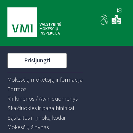
Prisijungti
Mokesčių mokėtojų informacija
Formos
Rinkmenos / Atviri duomenys
Skaičiuoklės ir pagalbininkai
Sąskaitos ir įmokų kodai
Mokesčių žinynas