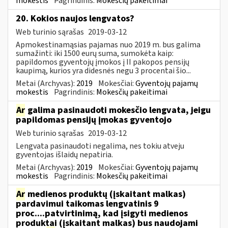
mokestis
Pagrindinis:
Mokesčių pakeitimai
20. Kokios naujos lengvatos?
Web turinio sąrašas
2019-03-12
Apmokestinamąsias pajamas nuo 2019 m. bus galima
sumažinti: iki 1500 eurų suma, sumokėta kaip:
papildomos gyventojų įmokos į II pakopos pensijų
kaupimą, kurios yra didesnės negu 3 procentai šio...
Metai (Archyvas):
2019
Mokesčiai:
Gyventojų pajamų
mokestis
Pagrindinis:
Mokesčių pakeitimai
Ar
galima pasinaudoti mokesčio lengvata, jeigu
papildomas pensijų įmokas gyventojo
Web turinio sąrašas
2019-03-12
Lengvata pasinaudoti negalima, nes tokiu atveju
gyventojas išlaidų nepatiria.
Metai (Archyvas):
2019
Mokesčiai:
Gyventojų pajamų
mokestis
Pagrindinis:
Mokesčių pakeitimai
Ar
medienos produktų (įskaitant malkas)
pardavimui taikomas lengvatinis 9
proc....patvirtinimą, kad įsigyti medienos
produktai (įskaitant malkas) bus naudojami