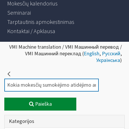
Mokesčių kalendorius
Seminarai
Tarptautinis apmokestinimas
Kontaktai / Apklausa
VMI Machine translation / VMI Машинный перевод /
VMI Машинний переклад (
English
,
Русский
,
Українська
)
Paieška
Kategorijos