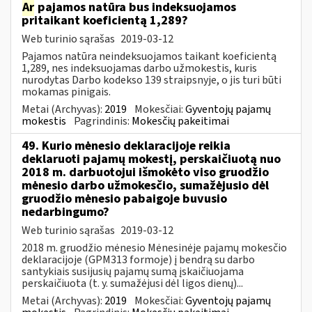
Ar
pajamos natūra bus indeksuojamos
pritaikant koeficientą 1,289?
Web turinio sąrašas
2019-03-12
Pajamos natūra neindeksuojamos taikant koeficientą
1,289, nes indeksuojamas darbo užmokestis, kuris
nurodytas Darbo kodekso 139 straipsnyje, o jis turi būti
mokamas pinigais.
Metai (Archyvas):
2019
Mokesčiai:
Gyventojų pajamų
mokestis
Pagrindinis:
Mokesčių pakeitimai
49. Kurio mėnesio deklaracijoje reikia
deklaruoti pajamų mokestį, perskaičiuotą nuo
2018 m. darbuotojui išmokėto viso gruodžio
mėnesio darbo užmokesčio, sumažėjusio dėl
gruodžio mėnesio pabaigoje buvusio
nedarbingumo?
Web turinio sąrašas
2019-03-12
2018 m. gruodžio mėnesio Mėnesinėje pajamų mokesčio
deklaracijoje (GPM313 formoje) į bendrą su darbo
santykiais susijusių pajamų sumą įskaičiuojama
perskaičiuota (t. y. sumažėjusi dėl ligos dienų)...
Metai (Archyvas):
2019
Mokesčiai:
Gyventojų pajamų