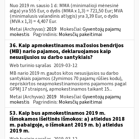
Nuo 2019 m. sausio 1 d.: MMA (minimalioji mėnesinė
alga) yra 555 Eur, o dydis (MMA x 1,3) = 721,50 Eur; MVA
(minimalusis valandinis atlygis) yra 3,39 Eur, o dydis
(MVA x 1,3) = 4,407 Eur.
Metai (Archyvas):
2019
Mokesčiai:
Gyventojų pajamų
mokestis
Pagrindinis:
Mokesčių pakeitimai
36. Kaip apmokestinamos mažosios bendrijos
(MB) nario pajamos, deklaruojamos kaip
nesusijusios su darbo santykiais?
Web turinio sąrašas
2019-03-12
MB nario 2019 m. gautos kitos nesusijusios su darbo
santykiais pajamos (žymimos 70 pajamų rūšies kodu),
nepriskirtos neapmokestinamosioms pajamoms pagal
GPMĮ 17 straipsnį, apmokestinamos taikant 15...
Metai (Archyvas):
2019
Mokesčiai:
Gyventojų pajamų
mokestis
Pagrindinis:
Mokesčių pakeitimai
53. Kaip bus apmokestinamos 2019 m.
išmokamos išeitinės išmokos: a) atleidus 2018
m. pabaigoje, o išmokant 2019 m. b) atleidus
2019 m.
Web turinio sąrašas
2019-03-12