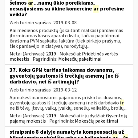
šeimos
ar
...namų ūkio poreikiams,
nesusijusiems su ūkine komercine
ar
profesine
veikla?
Web turinio sąrašas
2019-03-08
Kai medienos produktų (įskaitant malkas) pardavimas
įforminamas kasos aparato kvitu, tačiau papildomai
išrašoma PVM sąskaita faktūra (tiek pirkėjo prašymu,
tiek pardavėjo iniciatyva), nurodytųjų...
Metai (Archyvas):
2019
Mokesčiai:
Pridėtinės vertės
mokestis
Pagrindinis:
Mokesčių pakeitimai
37. Koks GPM tarifas taikomas dovanoms,
gyventojų gautoms iš trečiųjų asmenų (ne iš
darbdavio, nei iš artimųjų)?
Web turinio sąrašas
2019-03-12
Apmokestinamosioms pajamoms priskirtos dovanos,
gyventojų gautos iš trečiųjų asmenų (ne iš darbdavio
ir
ne iš tėvų, įtėvių, vaikų, įvaikių, senelių, vaikaičių, brolių,...
Metai (Archyvas):
2019
Mokesčiai ir jų dydžiai:
Gyventojų
pajamų mokestis
Pagrindinis:
Mokesčių pakeitimai
straipsnio 8 dalyje numatyta kompensacija už
kilnojamojo pobūdžio arba su kelionėmis
ar
...
Ar