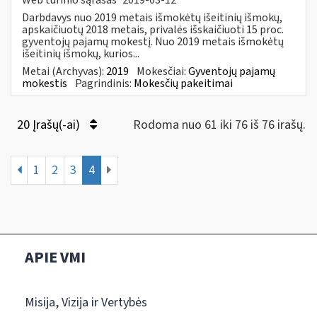
Darbdavys nuo 2019 metais išmokėtų išeitinių išmokų,
apskaičiuotų 2018 metais, privalės išskaičiuoti 15 proc.
gyventojų pajamų mokestį. Nuo 2019 metais išmokėtų
išeitinių išmokų, kurios...
Metai (Archyvas):
2019
Mokesčiai:
Gyventojų pajamų
mokestis
Pagrindinis:
Mokesčių pakeitimai
20 Įrašų(-ai)
Rodoma nuo 61 iki 76 iš 76 irašų.
1
2
3
4
APIE VMI
Misija, Vizija ir Vertybės