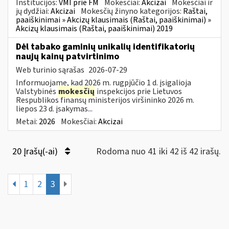
Institucijos:
VMI prie FM
Mokesčiai:
Akcizai
Mokesčiai ir
jų dydžiai:
Akcizai
Mokesčių žinyno kategorijos:
Raštai,
paaiškinimai » Akcizų klausimais (Raštai, paaiškinimai) »
Akcizų klausimais (Raštai, paaiškinimai) 2019
Dėl tabako gaminių unikalių identifikatorių
naujų kainų patvirtinimo
Web turinio sąrašas
2026-07-29
Informuojame, kad 2026 m. rugpjūčio 1 d. įsigalioja
Valstybinės
mokesčių
inspekcijos prie Lietuvos
Respublikos finansų ministerijos viršininko 2026 m.
liepos 23 d. įsakymas...
Metai:
2026
Mokesčiai:
Akcizai
20 Įrašų(-ai)
Rodoma nuo 41 iki 42 iš 42 irašų.
1
2
3