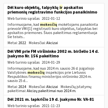
Dėl kuro objektų, talpyklų
ir
apskaitos
priemonių registravimo funkcijos panaikinimo
Web turinio sąrašas
2022-01-12
Informuojame, kad
mokesčių
mokėtojams panaikinta
prievolė VMI[1] registruoti kuro objektus, talpyklas bei
apskaitos priemones. Šiuos pakeitimus reglamentuoja
šie teisės...
Metai:
2022
Mokesčiai:
Akcizai
Dėl VMI prie FM viršininko 2002 m. birželio 14 d.
įsakymo Nr. 156 pakeitimo
Web turinio sąrašas
2024-01-29
Informuojame, kad nuo 2024 m. sausio 26 d. įsigaliojo
Valstybinės
mokesčių
inspekcijos prie Lietuvos
Respublikos finansų ministerijos viršininko 2024 m.
sausio 25 d....
Metai:
2024
Mokesčiai:
Akcizai
Mokesčių įstatymų
pakeitimai:
Akcizų pakeitimai nuo 2024 m.
Dėl 2021 m. lapkričio 19 d. įsakymo Nr. VA-81
Web turinio sąrašas
2021-11-23