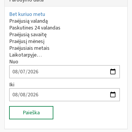
Bet kuriuo metu
Praėjusią valandą
Paskutines 24 valandas
Praėjusią savaitę
Praėjusį mėnesį
Praėjusiais metais
Laikotarpyje…
Nuo
Iki
Paieška