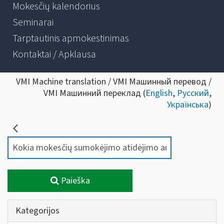
Mokesčių kalendorius
Seminarai
Tarptautinis apmokestinimas
Kontaktai / Apklausa
VMI Machine translation / VMI Машинный перевод /
VMI Машинний переклад (
English
,
Русский
,
Українська
)
Paieška
Kategorijos