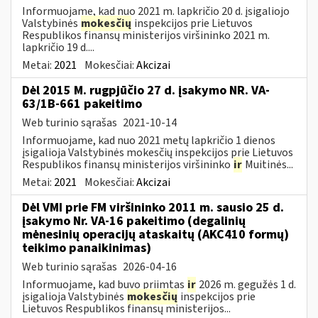
Informuojame, kad nuo 2021 m. lapkričio 20 d. įsigaliojo
Valstybinės
mokesčių
inspekcijos prie Lietuvos
Respublikos finansų ministerijos viršininko 2021 m.
lapkričio 19 d....
Metai:
2021
Mokesčiai:
Akcizai
Dėl 2015 M. rugpjūčio 27 d. įsakymo NR. VA-
63/1B-661 pakeitimo
Web turinio sąrašas
2021-10-14
Informuojame, kad nuo 2021 metų lapkričio 1 dienos
įsigalioja Valstybinės mokesčių inspekcijos prie Lietuvos
Respublikos finansų ministerijos viršininko
ir
Muitinės...
Metai:
2021
Mokesčiai:
Akcizai
Dėl VMI prie FM viršininko 2011 m. sausio 25 d.
įsakymo Nr. VA-16 pakeitimo (degalinių
mėnesinių operacijų ataskaitų (AKC410 formų)
teikimo panaikinimas)
Web turinio sąrašas
2026-04-16
Informuojame, kad buvo priimtas
ir
2026 m. gegužės 1 d.
įsigalioja Valstybinės
mokesčių
inspekcijos prie
Lietuvos Respublikos finansų ministerijos...