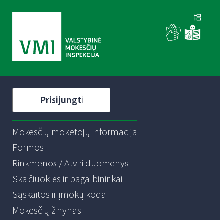
Prisijungti
Mokesčių mokėtojų informacija
Formos
Rinkmenos / Atviri duomenys
Skaičiuoklės ir pagalbininkai
Sąskaitos ir įmokų kodai
Mokesčių žinynas