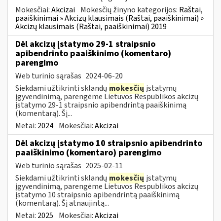
Mokesčiai:
Akcizai
Mokesčių žinyno kategorijos:
Raštai,
paaiškinimai » Akcizų klausimais (Raštai, paaiškinimai) »
Akcizų klausimais (Raštai, paaiškinimai) 2019
Dėl akcizų įstatymo 29-1 straipsnio
apibendrinto paaiškinimo (komentaro)
parengimo
Web turinio sąrašas
2024-06-20
Siekdami užtikrinti sklandų
mokesčių
įstatymų
įgyvendinimą, parengėme Lietuvos Respublikos akcizų
įstatymo 29-1 straipsnio apibendrintą paaiškinimą
(komentarą). Šį...
Metai:
2024
Mokesčiai:
Akcizai
Dėl akcizų įstatymo 10 straipsnio apibendrinto
paaiškinimo (komentaro) parengimo
Web turinio sąrašas
2025-02-11
Siekdami užtikrinti sklandų
mokesčių
įstatymų
įgyvendinimą, parengėme Lietuvos Respublikos akcizų
įstatymo 10 straipsnio apibendrintą paaiškinimą
(komentarą). Šį atnaujintą...
Metai:
2025
Mokesčiai:
Akcizai