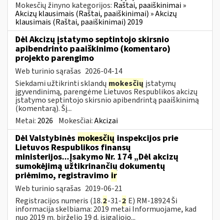
Mokesčių žinyno kategorijos:
Raštai, paaiškinimai »
Akcizų klausimais (Raštai, paaiškinimai) » Akcizų
klausimais (Raštai, paaiškinimai) 2019
Dėl Akcizų įstatymo septintojo skirsnio
apibendrinto paaiškinimo (komentaro)
projekto parengimo
Web turinio sąrašas
2026-04-14
Siekdami užtikrinti sklandų
mokesčių
įstatymų
įgyvendinimą, parengėme Lietuvos Respublikos akcizų
įstatymo septintojo skirsnio apibendrintą paaiškinimą
(komentarą). Šį...
Metai:
2026
Mokesčiai:
Akcizai
Dėl Valstybinės
mokesčių
inspekcijos prie
Lietuvos Respublikos finansų
ministerijos...Įsakymo Nr. 174 „Dėl akcizų
sumokėjimą užtikrinančių dokumentų
priėmimo, registravimo
ir
Web turinio sąrašas
2019-06-21
Registracijos numeris (18.
2
-31-
2
E) RM-18924 Ši
informacija skelbiama: 2019 metai Informuojame, kad
nuo 2019 m. birželio 19 d. įsigaliojo...