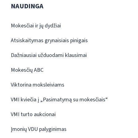
NAUDINGA
Mokesčiai ir jų dydžiai
Atsiskaitymas grynaisiais pinigais
Dažniausiai užduodami klausimai
Mokesčių ABC
Viktorina moksleiviams
VMI kviečia į „Pasimatymą su mokesčiais“
VMI turto aukcionai
Įmonių VDU palyginimas