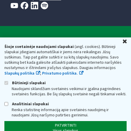
Valstybinė mokesčių inspekcija prie Lietuvos
U
Respublikos finansų ministerijos
Šioje svetainėje naudojami slapukai
(angl. cookies). Būtinieji
slapukai įdiegiami automatiškai ir jiems nėra reikalingas Jūsų
Biudžetinė įstaiga. Juridinio asmens kodas — 188659752,
sutikimas. Taip pat galite sutikti ir su kitų slapukų naudojimu. Savo
adresas: Vasario 16-osios g. 14, 01107 Vilnius, Lietuva, el.paštas:
sutikimą bet kada galėsite atšaukti pakeisdami interneto naršyklės
vmi@vmi.lt
, E. pristatymo dėžutės adresas 188659752
nustatymus ir ištrindami įrašytus slapukus. Daugiau informacijos
Duomenys apie Valstybinę mokesčių inspekciją prie Lietuvos
Slapukų politika
;
Privatumo politika.
Respublikos finansų ministerijos kaupiami ir saugomi Juridinių
asmenų registre
Būtinieji slapukai
Naudojami sklandžiam svetainės veikimui ir įgalina pagrindines
svetainės funkcijas. Be šių slapukų svetainė negali tinkamai veikti.
Analitiniai slapukai
Renka statistinę informaciją apie svetainės naudojimą ir
naudojami Jūsų naršymo patirties gerinimui.
PATVIRTINTI
Visus slapukus