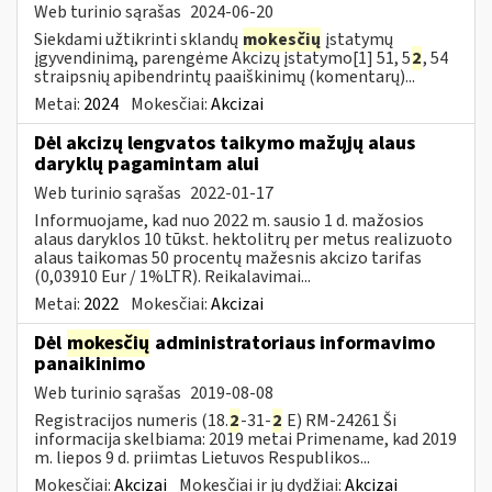
Web turinio sąrašas
2024-06-20
Siekdami užtikrinti sklandų
mokesčių
įstatymų
įgyvendinimą, parengėme Akcizų įstatymo[1] 51, 5
2
, 54
straipsnių apibendrintų paaiškinimų (komentarų)...
Metai:
2024
Mokesčiai:
Akcizai
Dėl akcizų lengvatos taikymo mažųjų alaus
daryklų pagamintam alui
Web turinio sąrašas
2022-01-17
Informuojame, kad nuo 2022 m. sausio 1 d. mažosios
alaus daryklos 10 tūkst. hektolitrų per metus realizuoto
alaus taikomas 50 procentų mažesnis akcizo tarifas
(0,03910 Eur / 1%LTR). Reikalavimai...
Metai:
2022
Mokesčiai:
Akcizai
Dėl
mokesčių
administratoriaus informavimo
panaikinimo
Web turinio sąrašas
2019-08-08
Registracijos numeris (18.
2
-31-
2
E) RM-24261 Ši
informacija skelbiama: 2019 metai Primename, kad 2019
m. liepos 9 d. priimtas Lietuvos Respublikos...
Mokesčiai:
Akcizai
Mokesčiai ir jų dydžiai:
Akcizai