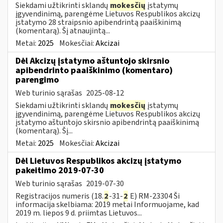
Siekdami užtikrinti sklandų
mokesčių
įstatymų
įgyvendinimą, parengėme Lietuvos Respublikos akcizų
įstatymo 28 straipsnio apibendrintą paaiškinimą
(komentarą). Šį atnaujintą...
Metai:
2025
Mokesčiai:
Akcizai
Dėl Akcizų įstatymo aštuntojo skirsnio
apibendrinto paaiškinimo (komentaro)
parengimo
Web turinio sąrašas
2025-08-12
Siekdami užtikrinti sklandų
mokesčių
įstatymų
įgyvendinimą, parengėme Lietuvos Respublikos akcizų
įstatymo aštuntojo skirsnio apibendrintą paaiškinimą
(komentarą). Šį...
Metai:
2025
Mokesčiai:
Akcizai
Dėl Lietuvos Respublikos akcizų įstatymo
pakeitimo 2019-07-30
Web turinio sąrašas
2019-07-30
Registracijos numeris (18.
2
-31-
2
E) RM-23304 Ši
informacija skelbiama: 2019 metai Informuojame, kad
2019 m. liepos 9 d. priimtas Lietuvos...