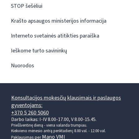
STOP šešėliui
Krašto apsaugos ministerijos informacija
Interneto svetainės atitikties paraiška
Ieškome turto savininkų
Nuorodos
Konsultacijos mokesčių klausimais ir paslaugos
gyventojams:
+370 5 260 5060
Darbo laikas: I-IV 8.00-17.00, V 8.00-15.45.
Prieššventinę dieną - viena valanda trumpiau.
Kiekvieno mėnesio antrą penktadienį 8.00 val. - 12.00 val.
Mano VMI
Paklausimas per