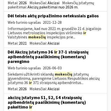
Metai:
2026
Mokesčiai:
Akcizai
Mokesčių įstatymų
pakeitimai:
Akcizų pakeitimai nuo 2026 m.
Dėl teisės aktų pripažinimo netekusiais galios
Web turinio sąrašas
2021-12-28
Informuojame, kad nuo 2021 m. gruodžio 21 d. įsigaliojo
Lietuvos metrologijos inspekcijos viršininko
ir
Valstybinės
mokesčių
inspekcijos prie...
Metai:
2021
Mokesčiai:
Akcizai
Dėl Akcizų įstatymo 36
ir
37-1 straipsnių
apibendrintų paaiškinimų (komentarų)
parengimo
Web turinio sąrašas
2026-06-03
Siekdami užtikrinti sklandų
mokesčių
įstatymų
įgyvendinimą, parengėme Lietuvos Respublikos akcizų
įstatymo 36
ir
371 straipsnių apibendrintus...
Metai:
2026
Mokesčiai:
Akcizai
akcizų įstatymo 51, 52, 54 straipsnių
apibendrintų paaiškinimų (komentarų)
pakeitimo
ir