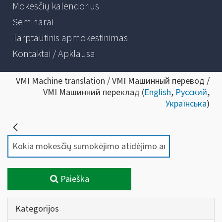
Mokesčių kalendorius
Seminarai
Tarptautinis apmokestinimas
Kontaktai / Apklausa
VMI Machine translation / VMI Машинный перевод /
VMI Машинний переклад (
English
,
Русский
,
Українська
)
Paieška
Kategorijos