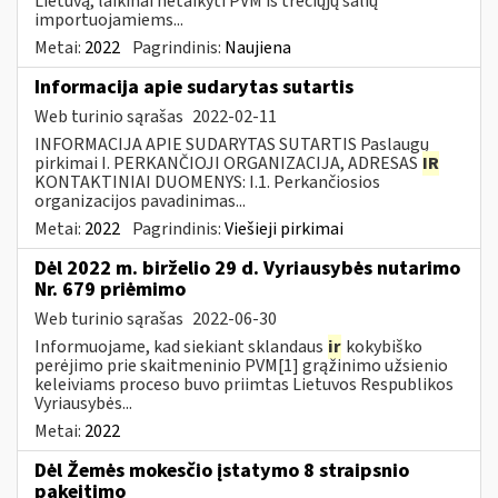
Lietuvą, laikinai netaikyti PVM iš trečiųjų šalių
importuojamiems...
Metai:
2022
Pagrindinis:
Naujiena
Informacija apie sudarytas sutartis
Web turinio sąrašas
2022-02-11
INFORMACIJA APIE SUDARYTAS SUTARTIS Paslaugų
pirkimai I. PERKANČIOJI ORGANIZACIJA, ADRESAS
IR
KONTAKTINIAI DUOMENYS: I.1. Perkančiosios
organizacijos pavadinimas...
Metai:
2022
Pagrindinis:
Viešieji pirkimai
Dėl 2022 m. birželio 29 d. Vyriausybės nutarimo
Nr. 679 priėmimo
Web turinio sąrašas
2022-06-30
Informuojame, kad siekiant sklandaus
ir
kokybiško
perėjimo prie skaitmeninio PVM[1] grąžinimo užsienio
keleiviams proceso buvo priimtas Lietuvos Respublikos
Vyriausybės...
Metai:
2022
Dėl Žemės mokesčio įstatymo 8 straipsnio
pakeitimo