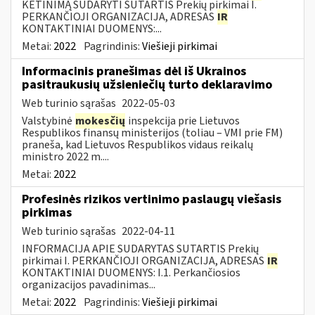
KETINIMĄ SUDARYTI SUTARTIS Prekių pirkimai I.
PERKANČIOJI ORGANIZACIJA, ADRESAS
IR
KONTAKTINIAI DUOMENYS:...
Metai:
2022
Pagrindinis:
Viešieji pirkimai
Informacinis pranešimas dėl iš Ukrainos
pasitraukusių užsieniečių turto deklaravimo
Web turinio sąrašas
2022-05-03
Valstybinė
mokesčių
inspekcija prie Lietuvos
Respublikos finansų ministerijos (toliau – VMI prie FM)
praneša, kad Lietuvos Respublikos vidaus reikalų
ministro 2022 m....
Metai:
2022
Profesinės rizikos vertinimo paslaugų viešasis
pirkimas
Web turinio sąrašas
2022-04-11
INFORMACIJA APIE SUDARYTAS SUTARTIS Prekių
pirkimai I. PERKANČIOJI ORGANIZACIJA, ADRESAS
IR
KONTAKTINIAI DUOMENYS: I.1. Perkančiosios
organizacijos pavadinimas...
Metai:
2022
Pagrindinis:
Viešieji pirkimai