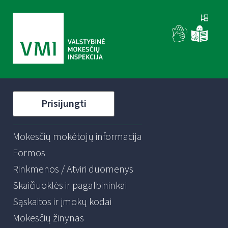
Prisijungti
Mokesčių mokėtojų informacija
Formos
Rinkmenos / Atviri duomenys
Skaičiuoklės ir pagalbininkai
Sąskaitos ir įmokų kodai
Mokesčių žinynas