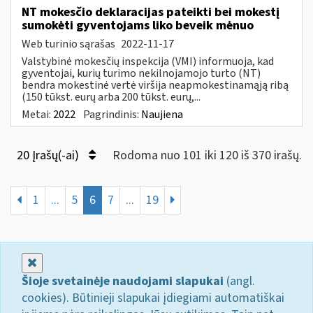
NT mokesčio deklaracijas pateikti bei mokestį
sumokėti gyventojams liko beveik mėnuo
Web turinio sąrašas
2022-11-17
Valstybinė mokesčių inspekcija (VMI) informuoja, kad
gyventojai, kurių turimo nekilnojamojo turto (NT)
bendra mokestinė vertė viršija neapmokestinamąją ribą
(150 tūkst. eurų arba 200 tūkst. eurų,...
Metai:
2022
Pagrindinis:
Naujiena
20 Įrašų(-ai)
Rodoma nuo 101 iki 120 iš 370 irašų.
1
...
5
6
7
...
19
Uždaryti
Šioje svetainėje naudojami slapukai
(angl.
cookies). Būtinieji slapukai įdiegiami automatiškai