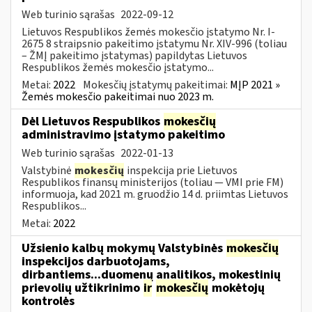
Web turinio sąrašas
2022-09-12
Lietuvos Respublikos žemės mokesčio įstatymo Nr. I-
2675 8 straipsnio pakeitimo įstatymu Nr. XIV-996 (toliau
– ŽMĮ pakeitimo įstatymas) papildytas Lietuvos
Respublikos žemės mokesčio įstatymo...
Metai:
2022
Mokesčių įstatymų pakeitimai:
MĮP 2021 »
Žemės mokesčio pakeitimai nuo 2023 m.
Dėl Lietuvos Respublikos
mokesčių
administravimo įstatymo pakeitimo
Web turinio sąrašas
2022-01-13
Valstybinė
mokesčių
inspekcija prie Lietuvos
Respublikos finansų ministerijos (toliau — VMI prie FM)
informuoja, kad 2021 m. gruodžio 14 d. priimtas Lietuvos
Respublikos...
Metai:
2022
Užsienio kalbų mokymų Valstybinės
mokesčių
inspekcijos darbuotojams,
dirbantiems...duomenų analitikos, mokestinių
prievolių užtikrinimo
ir
mokesčių
mokėtojų
kontrolės