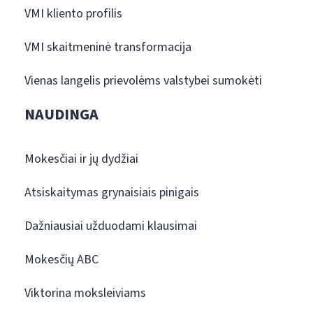
VMI kliento profilis
VMI skaitmeninė transformacija
Vienas langelis prievolėms valstybei sumokėti
NAUDINGA
Mokesčiai ir jų dydžiai
Atsiskaitymas grynaisiais pinigais
Dažniausiai užduodami klausimai
Mokesčių ABC
Viktorina moksleiviams