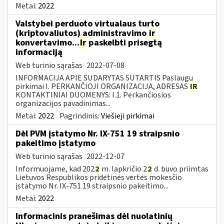
Metai:
2022
Valstybei perduoto virtualaus turto
(kriptovaliutos) administravimo
ir
konvertavimo...
Ir
paskelbti prisegtą
informaciją
Web turinio sąrašas
2022-07-08
INFORMACIJA APIE SUDARYTAS SUTARTIS Paslaugų
pirkimai I. PERKANČIOJI ORGANIZACIJA, ADRESAS
IR
KONTAKTINIAI DUOMENYS: I.1. Perkančiosios
organizacijos pavadinimas...
Metai:
2022
Pagrindinis:
Viešieji pirkimai
Dėl PVM įstatymo Nr. IX-751 19 straipsnio
pakeitimo įstatymo
Web turinio sąrašas
2022-12-07
Informuojame, kad 202
2
m. lapkričio 2
2
d. buvo priimtas
Lietuvos Respublikos pridėtinės vertės mokesčio
įstatymo Nr. IX-751 19 straipsnio pakeitimo...
Metai:
2022
Informacinis pranešimas dėl nuolatinių