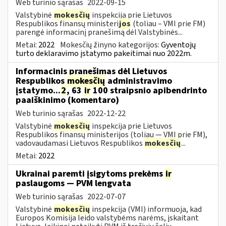
Web turinio sąrašas
2022-09-15
Valstybinė
mokesčių
inspekcija prie Lietuvos
Respublikos finansų ministeri
jos
(toliau – VMI prie FM)
parengė informacinį pranešimą dėl Valstybinės...
Metai:
2022
Mokesčių žinyno kategorijos:
Gyventojų
turto deklaravimo įstatymo pakeitimai nuo 2022m.
Informacinis pranešimas dėl Lietuvos
Respublikos
mokesčių
administravimo
įstatymo...
2
, 63
ir
100 straipsnio apibendrinto
paaiškinimo (komentaro)
Web turinio sąrašas
2022-12-22
Valstybinė
mokesčių
inspekcija prie Lietuvos
Respublikos finansų ministerijos (toliau — VMI prie FM),
vadovaudamasi Lietuvos Respublikos
mokesčių
...
Metai:
2022
Ukrainai paremti įsigytoms prekėms
ir
paslaugoms — PVM lengvata
Web turinio sąrašas
2022-07-07
Valstybinė
mokesčių
inspekcija (VMI) informuoja, kad
Europos Komisija leido valstybėms narėms, įskaitant