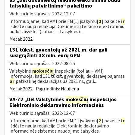
83 „Dėl dokumentų teikimo elektroniniu būdu
taisyklių patvirtinimo“ pakeitimo
Web turinio sąrašas
2022-12-07
Informuojame, kad VMI prie FM[1] įsakymu[
2
] pakeitė
ir
išdėstė nauja redakcija Dokumentų teikimo elektroniniu
būdu taisykles (toliau — Taisyklės). ...
Metai:
2022
131 tūkst. gyventojų už 2021 m. dar gali
susigrąžinti 38 mln. eurų GPM
Web turinio sąrašas
2022-08-25
Valstybinė
mokesčių
inspekcija (toliau – VMI)
informuoja, kad 131 tūkst. gyventojų, deklaravę pajamas
ar
patikslinę deklaracijas už 2021 m., gali...
Metai:
2022
Pagrindinis:
Naujiena
VA-72 „Dėl Valstybinės
mokesčių
inspekcijos
Elektroninio deklaravimo informacinės
Web turinio sąrašas
2022-12-07
Informuojame, kad VMI prie FM[1] įsakymu[
2
] pakeitė
ir
išdėstė nauja redakcija Elektroninio deklaravimo
informacinės sistemos naudojimo taisykles...