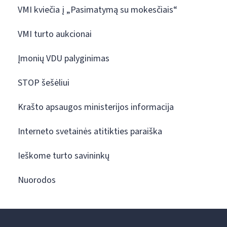
VMI kviečia į „Pasimatymą su mokesčiais“
VMI turto aukcionai
Įmonių VDU palyginimas
STOP šešėliui
Krašto apsaugos ministerijos informacija
Interneto svetainės atitikties paraiška
Ieškome turto savininkų
Nuorodos