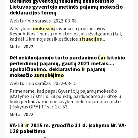
Ukrainos gyventojų teikiamų nenuolatinio
Lietuvos gyventojo metinės pajamų mokesčio
deklaracijos formų
Web turinio sąrašas
2022-03-08
Valstybinė
mokesčių
inspekcija prie Lietuvos
Respublikos finansų ministerijos, atsižvelgdama į tai,
kad dėl Ukrainoje susiklosčiusios
situacijos
...
Metai:
2022
Dėl nekilnojamojo turto pardavimo (
ar
kitokio
perleidimo) pajamų, gautų 2021 metais...,
apskaičiavimo, deklaravimo
ir
pajamų
mokesčio
sumokėjimo
Web turinio sąrašas
2022-03-15
Primename, kad pagal Gyventojų pajamų mokesčio
įstatymo 17 str.1 d. 28 punktą, parduodamo ar kitokiu
būdu perleidžiamo nuosavybėn nekilnojamojo daikto
(išskyrus GPMĮ 17 str. 1 d. 53...
Metai:
2022
VA-13
ir
2015 m. gruodžio 31 d. įsakymo Nr. VA-
128 pakeitimo