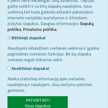
ir jiems nėra reikalingas Jūsų sutikimas. Taip pat
galite sutikti ir su kitų slapukų naudojimu. Savo
sutikimą bet kada galėsite atšaukti pakeisdami
interneto naršyklės nustatymus ir ištrindami
įrašytus slapukus. Daugiau informacijos
Slapukų
politika
;
Privatumo politika.
Būtinieji slapukai
Naudojami sklandžiam svetainės veikimui ir įgalina
pagrindines svetainės funkcijas. Be šių slapukų
svetainė negali tinkamai veikti.
Analitiniai slapukai
Renka statistinę informaciją apie svetainės
naudojimą ir naudojami Jūsų naršymo patirties
gerinimui.
PATVIRTINTI
Visus slapukus