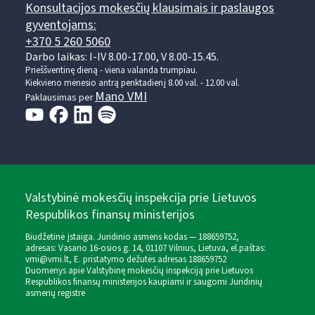
Konsultacijos mokesčių klausimais ir paslaugos
gyventojams:
+370 5 260 5060
Darbo laikas: I-IV 8.00-17.00, V 8.00-15.45.
Prieššventinę dieną - viena valanda trumpiau.
Kiekvieno mėnesio antrą penktadienį 8.00 val. - 12.00 val.
Mano VMI
Paklausimas per
Valstybinė mokesčių inspekcija prie Lietuvos
Respublikos finansų ministerijos
Biudžetinė įstaiga. Juridinio asmens kodas — 188659752,
adresas: Vasario 16-osios g. 14, 01107 Vilnius, Lietuva, el.paštas:
vmi@vmi.lt
, E. pristatymo dėžutės adresas 188659752
Duomenys apie Valstybinę mokesčių inspekciją prie Lietuvos
Respublikos finansų ministerijos kaupiami ir saugomi Juridinių
asmenų registre