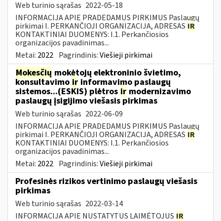
Web turinio sąrašas
2022-05-18
INFORMACIJA APIE PRADEDAMUS PIRKIMUS Paslaugų
pirkimai I. PERKANČIOJI ORGANIZACIJA, ADRESAS
IR
KONTAKTINIAI DUOMENYS: I.1. Perkančiosios
organizacijos pavadinimas...
Metai:
2022
Pagrindinis:
Viešieji pirkimai
Mokesčių
mokėtojų elektroninio švietimo,
konsultavimo
ir
informavimo paslaugų
sistemos...(ESKIS) plėtros
ir
modernizavimo
paslaugų įsigijimo viešasis pirkimas
Web turinio sąrašas
2022-06-09
INFORMACIJA APIE PRADEDAMUS PIRKIMUS Paslaugų
pirkimai I. PERKANČIOJI ORGANIZACIJA, ADRESAS
IR
KONTAKTINIAI DUOMENYS: I.1. Perkančiosios
organizacijos pavadinimas...
Metai:
2022
Pagrindinis:
Viešieji pirkimai
Profesinės rizikos vertinimo paslaugų viešasis
pirkimas
Web turinio sąrašas
2022-03-14
INFORMACIJA APIE NUSTATYTUS LAIMĖTOJUS
IR