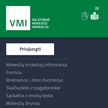
Prisijungti
Mokesčių mokėtojų informacija
Formos
Rinkmenos / Atviri duomenys
Skaičiuoklės ir pagalbininkai
Sąskaitos ir įmokų kodai
Mokesčių žinynas