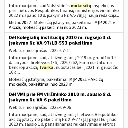
Informuojame, kad Valstybinės
mokesčių
inspekcijos
prie Lietuvos Respublikos finansų ministerijos viršininko
2022 m. spalio 10 d. įsakymu Nr. VA-78[1] nauja redakcija...
Metai:
2022
Mokesčių įstatymų pakeitimai:
MĮP 2021 »
Akcizų mokesčių pakeitimai nuo 2023 m.
Dėl kolegialių institucijų 2010 m. rugsėjo 3 d.
įsakymo Nr. VA-97/1B-553 pakeitimo
Web turinio sąrašas
2022-07-11
Informuojame, kad, atsižvelgiant į 2019 m. gruodžio 19
d. Tarybos direktyvos (ES) 2020/262, kuria nustatoma
bendroji akcizų
tvarka
, nuostatas bei į 2021 m. gruodžio
16 d....
Mokesčių įstatymų pakeitimai:
MĮP 2021 » Akcizų
mokesčių pakeitimai nuo 2023 m.
Dėl VMI prie FM viršininko 2010 m. sausio 8 d.
įsakymo Nr. VA-6 pakeitimo
Web turinio sąrašas
2022-09-06
Informuojame, kad, atsižvelgiant į Lietuvos Respublikos
akcizų įstatymo pakeitimą Nr. XIV-777[1] pagal kurį nuo
2023 m. sausio 1 d. panaikinamas reikalavimas elektros