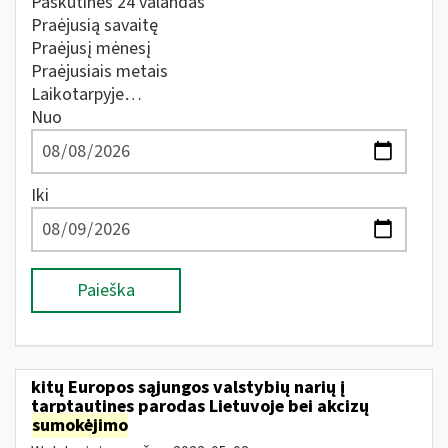
Paskutines 24 valandas
Praėjusią savaitę
Praėjusį mėnesį
Praėjusiais metais
Laikotarpyje…
Nuo
Iki
Paieška
kitų Europos sąjungos valstybių narių į
tarptautines parodas Lietuvoje bei akcizų
sumokėjimo