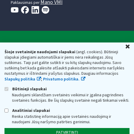
Mano VMI
Paklausimas per
Valstybinė mokesčių inspekcija prie Lietuvos
U
Respublikos finansų ministerijos
Šioje svetainėje naudojami slapukai
(angl. cookies). Būtinieji
slapukai įdiegiami automatiškai ir jiems nėra reikalingas Jūsų
Biudžetinė įstaiga. Juridinio asmens kodas — 188659752,
sutikimas. Taip pat galite sutikti ir su kitų slapukų naudojimu. Savo
adresas: Vasario 16-osios g. 14, 01107 Vilnius, Lietuva, el.paštas:
sutikimą bet kada galėsite atšaukti pakeisdami interneto naršyklės
vmi@vmi.lt
, E. pristatymo dėžutės adresas 188659752
nustatymus ir ištrindami įrašytus slapukus. Daugiau informacijos
Duomenys apie Valstybinę mokesčių inspekciją prie Lietuvos
Slapukų politika
;
Privatumo politika.
Respublikos finansų ministerijos kaupiami ir saugomi Juridinių
asmenų registre
Būtinieji slapukai
Naudojami sklandžiam svetainės veikimui ir įgalina pagrindines
svetainės funkcijas. Be šių slapukų svetainė negali tinkamai veikti.
Analitiniai slapukai
Renka statistinę informaciją apie svetainės naudojimą ir
naudojami Jūsų naršymo patirties gerinimui.
PATVIRTINTI