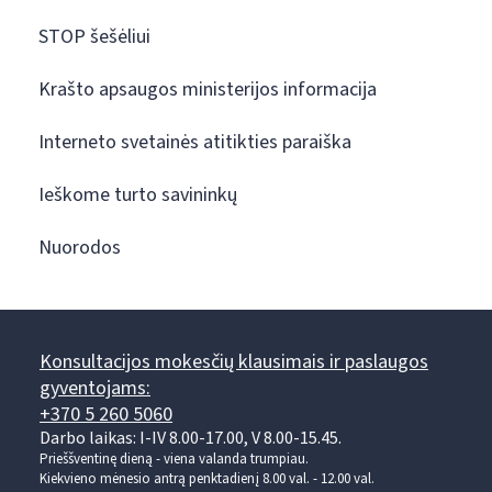
STOP šešėliui
Krašto apsaugos ministerijos informacija
Interneto svetainės atitikties paraiška
Ieškome turto savininkų
Nuorodos
Konsultacijos mokesčių klausimais ir paslaugos
gyventojams:
+370 5 260 5060
Darbo laikas: I-IV 8.00-17.00, V 8.00-15.45.
Prieššventinę dieną - viena valanda trumpiau.
Kiekvieno mėnesio antrą penktadienį 8.00 val. - 12.00 val.