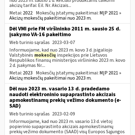
nuo 2023 m. sausio 1 d. keičiasi produktams taikomi
akcizų tarifai: Eil. Nr. Akcizais...
Metai:
2022
Mokesčių įstatymų pakeitimai:
MĮP 2021 »
Akcizų mokesčių pakeitimai nuo 2023 m.
Dėl VMI prie FM viršininko 2011 m. sausio 25 d.
įsakymo VA-16 pakeitimo
Web turinio sąrašas
2023-03-07
Informuojame, kad nuo 2023 m. kovo 3 d. įsigaliojo
Valstybinės
mokesčių
inspekcijos prie Lietuvos
Respublikos finansų ministerijos viršininko 2023 m. kovo
2 d. įsakymas Nr....
Metai:
2023
Mokesčių įstatymų pakeitimai:
MĮP 2021 »
Akcizų mokesčių pakeitimai nuo 2023 m.
Dėl nuo 2023 m. vasario 13 d. pradedamo
naudoti elektroninio supaprastinto akcizais
apmokestinamų prekių vežimo dokumento (e-
SAD)
Web turinio sąrašas
2023-02-09
Informuojame, kad nuo 2023 m. vasario 13 d. vietoj
popierinio supaprastinto akcizais apmokestinamų
prekių vežimo dokumento (SAAD) visų Europos Sąjungos