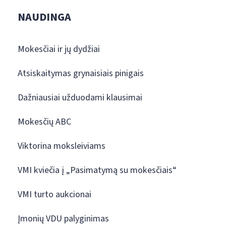
NAUDINGA
Mokesčiai ir jų dydžiai
Atsiskaitymas grynaisiais pinigais
Dažniausiai užduodami klausimai
Mokesčių ABC
Viktorina moksleiviams
VMI kviečia į „Pasimatymą su mokesčiais“
VMI turto aukcionai
Įmonių VDU palyginimas