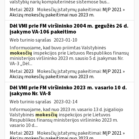
valstybių narių kompiuterinėse sistemose bus...
Metai:
2023
Mokesčių įstatymų pakeitimai:
MĮP 2021 »
Akcizų mokesčių pakeitimai nuo 2023 m.
Dėl VMI prie FM viršininko 2004 m. gegužės 26 d.
įsakymo VA-106 pakeitimo
Web turinio sąrašas
2023-01-10
Informuojame, kad buvo priimtas Valstybinės
mokesčių
inspekcijos prie Lietuvos Respublikos finansų
ministerijos viršininko 2023 m. sausio 5 d. įsakymas Nr.
VA-3 „Dėl...
Metai:
2023
Mokesčių įstatymų pakeitimai:
MĮP 2021 »
Akcizų mokesčių pakeitimai nuo 2023 m.
Dėl VMI prie FM viršininko 2023 m. vasario 10 d.
įsakymo Nr. VA-8
Web turinio sąrašas
2023-02-14
Informuojame, kad nuo 2023 m. vasario 13 d. įsigaliojo
Valstybinės
mokesčių
inspekcijos prie Lietuvos
Respublikos finansų ministerijos viršininko 2023 m.
vasario 10 d....
Metai:
2023
Mokesčių įstatymų pakeitimai:
MĮP 2021 »
Akcizų mokesčių pakeitimai nuo 2023 m.