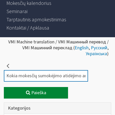
Mokesčių kalendorius
Seminarai
Tarptautinis apmokestinimas
Kontaktai / Apklausa
VMI Machine translation / VMI Машинный перевод /
VMI Машинний переклад (
English
,
Русский
,
Українська
)
Paieška
Kategorijos