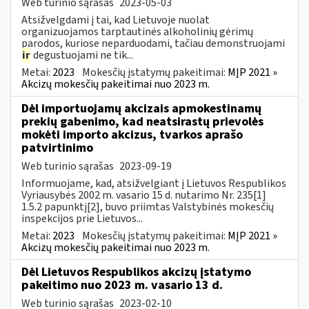
Web turinio sąrašas
2023-05-03
Atsižvelgdami į tai, kad Lietuvoje nuolat
organizuojamos tarptautinės alkoholinių gėrimų
parodos, kuriose neparduodami, tačiau demonstruojami
ir
degustuojami ne tik...
Metai:
2023
Mokesčių įstatymų pakeitimai:
MĮP 2021 »
Akcizų mokesčių pakeitimai nuo 2023 m.
Dėl importuojamų akcizais apmokestinamų
prekių gabenimo, kad neatsirastų prievolės
mokėti importo akcizus, tvarkos aprašo
patvirtinimo
Web turinio sąrašas
2023-09-19
Informuojame, kad, atsižvelgiant į Lietuvos Respublikos
Vyriausybės 2002 m. vasario 15 d. nutarimo Nr. 235[1]
1.5.2 papunktį[2], buvo priimtas Valstybinės mokesčių
inspekcijos prie Lietuvos...
Metai:
2023
Mokesčių įstatymų pakeitimai:
MĮP 2021 »
Akcizų mokesčių pakeitimai nuo 2023 m.
Dėl Lietuvos Respublikos akcizų įstatymo
pakeitimo nuo 2023 m. vasario 13 d.
Web turinio sąrašas
2023-02-10