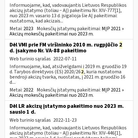
Informuojame, kad, vadovaujantis Lietuvos Respublikos
akcizų įstatymo (toliau − AĮ) pakeitimu Nr. XIV-777[1],
nuo 2023 m. vasario 13 d. įsigalioja šie AĮ pakeitimai:
nustatoma, kad akcizais...
Metai:
2023
Mokesčių įstatymų pakeitimai:
MĮP 2021 »
Akcizų mokesčių pakeitimai nuo 2023 m.
Dėl VMI prie FM viršininko 2010 m. rugpjūčio
2
d. įsakymo Nr. VA-88 pakeitimo
Web turinio sąrašas
2022-07-11
Informuojame, kad, atsižvelgdami į 2019 m. gruodžio 19
d. Tarybos direktyvos (ES) 2020/26
2
, kuria nustatoma
bendroji akcizų tvarka, nuostatas, į 2021 m. gruodžio 16
d....
Metai:
2022
Mokesčių įstatymų pakeitimai:
MĮP 2021 »
Akcizų mokesčių pakeitimai nuo 2023 m.
Dėl LR akcizų įstatymo pakeitimo nuo 2023 m.
sausio 1 d.
Web turinio sąrašas
2022-11-23
Informuojame, kad, vadovaujantis Lietuvos Respublikos
akcizų įstatymo (toliau − AĮ) pakeitimu Nr. XIV-446[1],