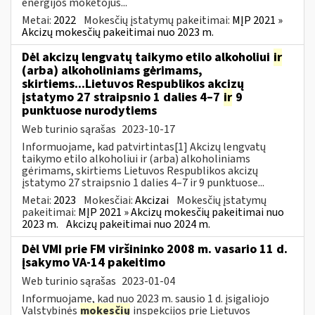
energijos mokėtojus...
Metai:
2022
Mokesčių įstatymų pakeitimai:
MĮP 2021 »
Akcizų mokesčių pakeitimai nuo 2023 m.
Dėl akcizų lengvatų taikymo etilo alkoholiui
ir
(arba) alkoholiniams gėrimams,
skirtiems...Lietuvos Respublikos akcizų
įstatymo 27 straipsnio 1 dalies 4–7
ir
9
punktuose nurodytiems
Web turinio sąrašas
2023-10-17
Informuojame, kad patvirtintas[1] Akcizų lengvatų
taikymo etilo alkoholiui ir (arba) alkoholiniams
gėrimams, skirtiems Lietuvos Respublikos akcizų
įstatymo 27 straipsnio 1 dalies 4–7 ir 9 punktuose...
Metai:
2023
Mokesčiai:
Akcizai
Mokesčių įstatymų
pakeitimai:
MĮP 2021 » Akcizų mokesčių pakeitimai nuo
2023 m.
Akcizų pakeitimai nuo 2024 m.
Dėl VMI prie FM viršininko 2008 m. vasario 11 d.
įsakymo VA-14 pakeitimo
Web turinio sąrašas
2023-01-04
Informuojame, kad nuo 2023 m. sausio 1 d. įsigaliojo
Valstybinės
mokesčių
inspekcijos prie Lietuvos