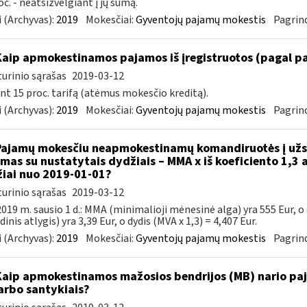
oc. - neatsižvelgiant į jų sumą.
 (Archyvas):
2019
Mokesčiai:
Gyventojų pajamų mokestis
Pagrind
Kaip apmokestinamos pajamos iš įregistruotos (pagal p
urinio sąrašas
2019-03-12
nt 15 proc. tarifą (atėmus mokesčio kreditą).
 (Archyvas):
2019
Mokesčiai:
Gyventojų pajamų mokestis
Pagrind
Pajamų mokesčiu neapmokestinamų komandiruotės į užsi
amas su nustatytais dydžiais – MMA x iš koeficiento 1,3 a
iai nuo 2019-01-01?
urinio sąrašas
2019-03-12
019 m. sausio 1 d.: MMA (minimalioji mėnesinė alga) yra 555 Eur, o
inis atlygis) yra 3,39 Eur, o dydis (MVA x 1,3) = 4,407 Eur.
 (Archyvas):
2019
Mokesčiai:
Gyventojų pajamų mokestis
Pagrind
Kaip apmokestinamos mažosios bendrijos (MB) nario paj
arbo santykiais?