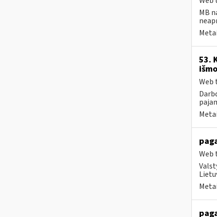
Web t
MB na
neap
Metai
53. 
išmo
Web t
Darbd
pajam
Metai
paga
Web t
Valst
Lietu
Metai
paga