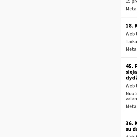
15 pr
Metai
18. 
Web t
Taika
Metai
45. 
siej
dydž
Web t
Nuo 2
valand
Metai
36. 
su d