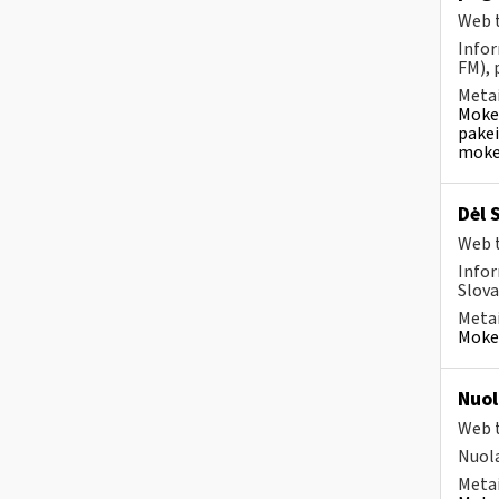
Web t
Infor
FM), 
Metai
Mokes
pakei
mokes
Dėl 
Web t
Infor
Slova
Metai
Mokes
Nuol
Web t
Nuola
Metai