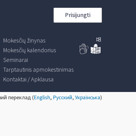
Prisijungti
Mokesčių žinynas
Mokesčių kalendorius
Seminarai
Tarptautinis apmokestinimas
Kontaktai / Apklausa
ний переклад (
English
,
Русский
,
Українська
)