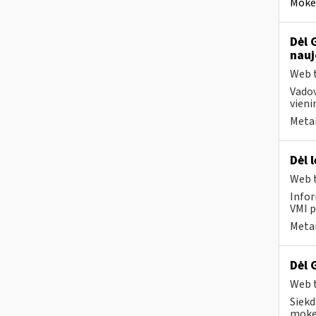
Mokes
Dėl 
nauj
Web t
Vadov
vien
Metai
Dėl 
Web t
Infor
VMI p
Metai
Dėl 
Web t
Siekd
mokes