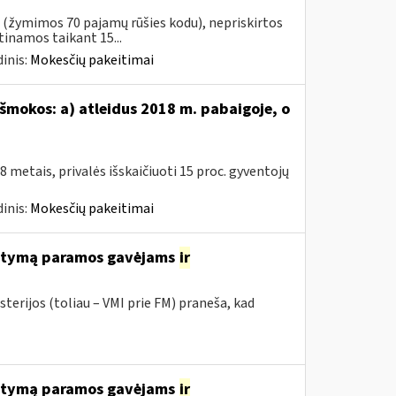
s (žymimos 70 pajamų rūšies kodu), nepriskirtos
namos taikant 15...
inis:
Mokesčių pakeitimai
šmokos: a) atleidus 2018 m. pabaigoje, o
metais, privalės išskaičiuoti 15 proc. gyventojų
inis:
Mokesčių pakeitimai
tatymą paramos gavėjams
ir
terijos (toliau – VMI prie FM) praneša, kad
tatymą paramos gavėjams
ir