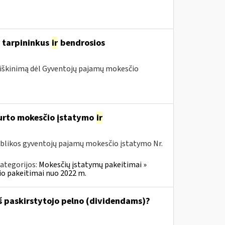
r tarpininkus
ir
bendrosios
iškinimą dėl Gyventojų pajamų mokesčio
turto mokesčio įstatymo
ir
ublikos gyventojų pajamų mokesčio įstatymo Nr.
ategorijos:
Mokesčių įstatymų pakeitimai »
o pakeitimai nuo 2022 m.
š paskirstytojo pelno (dividendams)?