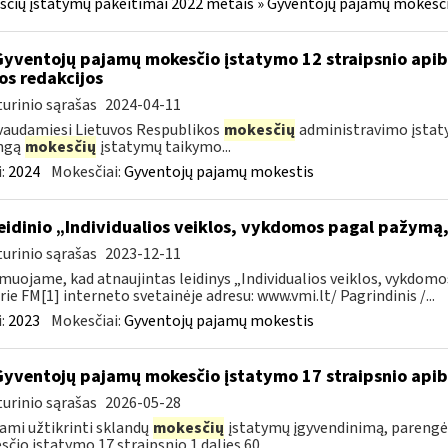
čių įstatymų pakeitimai 2022 metais » Gyventojų pajamų mokesči
Gyventojų pajamų mokesčio įstatymo 12 straipsnio api
os redakcijos
urinio sąrašas
2024-04-11
audamiesi Lietuvos Respublikos
mokesčių
administravimo įstatym
ingą
mokesčių
įstatymų taikymo...
:
2024
Mokesčiai:
Gyventojų pajamų mokestis
leidinio „Individualios veiklos, vykdomos pagal pažym
urinio sąrašas
2023-12-11
muojame, kad atnaujintas leidinys „Individualios veiklos, vykdom
rie FM[1] interneto svetainėje adresu: www.vmi.lt/ Pagrindinis /...
:
2023
Mokesčiai:
Gyventojų pajamų mokestis
Gyventojų pajamų mokesčio įstatymo 17 straipsnio api
urinio sąrašas
2026-05-28
ami užtikrinti sklandų
mokesčių
įstatymų įgyvendinimą, parengė
čio įstatymo 17 straipsnio 1 dalies 60...