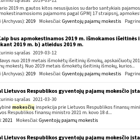
urinio sąrašas
2019-03-12
rio 2019 m. gautos kitos nesusijusios su darbo santykiais pajamo
mokestinamosioms pajamoms pagal GPMĮ 17 straipsnį, apmokesti
 (Archyvas):
2019
Mokesčiai:
Gyventojų pajamų mokestis
Pagrind
Kaip bus apmokestinamos 2019 m. išmokamos išeitinės i
kant 2019 m. b) atleidus 2019 m.
urinio sąrašas
2019-03-12
avys nuo 2019 metais išmokėtų išeitinių išmokų, apskaičiuotų 2018 
ų mokestį. Nuo 2019 metais išmokėtų išeitinių išmokų, kurios...
 (Archyvas):
2019
Mokesčiai:
Gyventojų pajamų mokestis
Pagrind
l Lietuvos Respublikos gyventojų pajamų mokesčio įs
urinio sąrašas
2021-03-30
ybinė
mokesčių
inspekcija prie Lietuvos Respublikos finansų minis
vos Respublikos finansų ministro 2021 m. kovo 18 d....
:
2021
Mokesčiai:
Gyventojų pajamų mokestis
l Lietuvos Respublikos gyventojų pajamų mokesčio įs