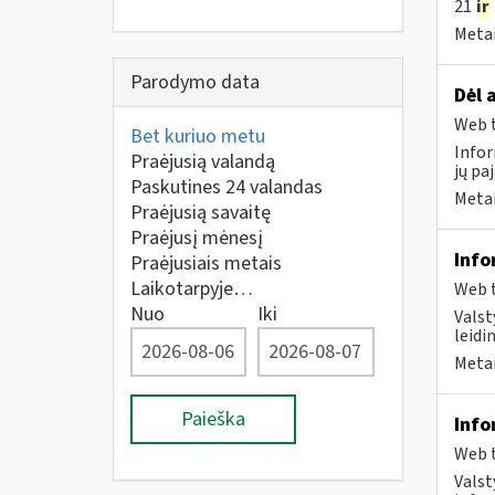
21
ir
Metai
Parodymo data
Dėl 
Web t
Bet kuriuo metu
Infor
Praėjusią valandą
jų pa
Paskutines 24 valandas
Metai
Praėjusią savaitę
Praėjusį mėnesį
Info
Praėjusiais metais
Laikotarpyje…
Web t
Nuo
Iki
Valst
leidi
Metai
Paieška
Info
Web t
Valst