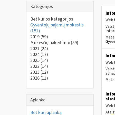
Kategorijos
Info
Bet kurios kategorijos
Web t
Gyventojų pajamų mokestis
Valst
(151)
infor
2019
(59)
Metai
Gyven
Mokesčių pakeitimai
(59)
2021
(24)
2024
(17)
Info
2025
(14)
Web t
2022
(14)
Valst
2023
(12)
atnau
2026
(11)
Metai
Info
stra
Aplankai
Web t
Bet kurį aplanką
Atsiž