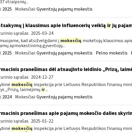
37 straipsnių...
:
2025
Mokesčiai:
Gyventojų pajamų mokestis
atsakymų į klausimus apie influencerių veiklą
ir
jų paja
urinio sąrašas
2025-03-24
muojame, kad atsižvelgdami į
mokesčių
mokėtojų klausimus apie
jamų apmokestinimą gyventojų...
:
2025
Mokesčiai:
Gyventojų pajamų mokestis
Pelno mokestis
rmacinis pranešimas dėl atnaujinto leidinio „Prizų, lai
urinio sąrašas
2024-12-27
ybinė
mokesčių
inspekcija prie Lietuvos Respublikos finansų minis
nys „Prizų, laimėjimų
ir
...
:
2024
Mokesčiai:
Gyventojų pajamų mokestis
rmacinis pranešimas apie pajamų mokesčio dalies sky
urinio sąrašas
2025-01-22
ybinė
mokesčių
inspekcija prie Lietuvos Respublikos finansų mini