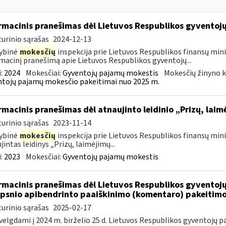
rmacinis pranešimas dėl Lietuvos Respublikos gyvento
urinio sąrašas
2024-12-13
ybinė
mokesčių
inspekcija prie Lietuvos Respublikos finansų mini
macinį pranešimą apie Lietuvos Respublikos gyventojų...
:
2024
Mokesčiai:
Gyventojų pajamų mokestis
Mokesčių žinyno k
tojų pajamų mokesčio pakeitimai nuo 2025 m.
rmacinis pranešimas dėl atnaujinto leidinio „Prizų, lai
urinio sąrašas
2023-11-14
ybinė
mokesčių
inspekcija prie Lietuvos Respublikos finansų minis
jintas leidinys „Prizų, laimėjimų...
:
2023
Mokesčiai:
Gyventojų pajamų mokestis
rmacinis pranešimas dėl Lietuvos Respublikos gyvento
ipsnio apibendrinto paaiškinimo (komentaro) pakeitim
urinio sąrašas
2025-02-17
velgdami į 2024 m. birželio 25 d. Lietuvos Respublikos gyventojų