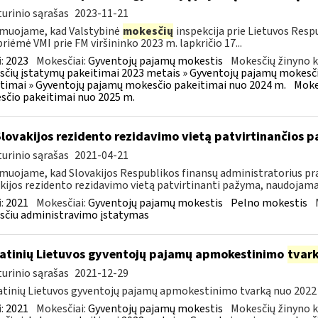
urinio sąrašas
2023-11-21
muojame, kad Valstybinė
mokesčių
inspekcija prie Lietuvos Respu
priėmė VMI prie FM viršininko 2023 m. lapkričio 17...
:
2023
Mokesčiai:
Gyventojų pajamų mokestis
Mokesčių žinyno k
čių įstatymų pakeitimai 2023 metais » Gyventojų pajamų mokesči
timai » Gyventojų pajamų mokesčio pakeitimai nuo 2024 m.
Moke
čio pakeitimai nuo 2025 m.
Slovakijos rezidento rezidavimo vietą patvirtinančios
urinio sąrašas
2021-04-21
muojame, kad Slovakijos Respublikos finansų administratorius pra
kijos rezidento rezidavimo vietą patvirtinanti pažyma, naudojama t
:
2021
Mokesčiai:
Gyventojų pajamų mokestis
Pelno mokestis
čiu administravimo įstatymas
atinių Lietuvos gyventojų pajamų apmokestinimo
tvar
urinio sąrašas
2021-12-29
tinių Lietuvos gyventojų pajamų apmokestinimo tvarką nuo 2022 m. 
:
2021
Mokesčiai:
Gyventojų pajamų mokestis
Mokesčių žinyno k