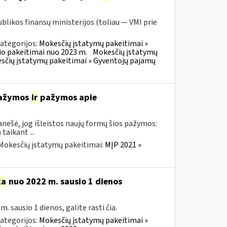
blikos finansų ministerijos (toliau — VMI prie
ategorijos:
Mokesčių įstatymų pakeitimai »
o pakeitimai nuo 2023 m.
Mokesčių įstatymų
sčių įstatymų pakeitimai » Gyventojų pajamų
 pažymos
ir
pažymos apie
nešė, jog išleistos naujų formų šios pažymos:
aikant ...
Mokesčių įstatymų pakeitimai:
MĮP 2021 »
ka
nuo 2022 m. sausio 1 dienos
sausio 1 dienos, galite rasti čia.
ategorijos:
Mokesčių įstatymų pakeitimai »