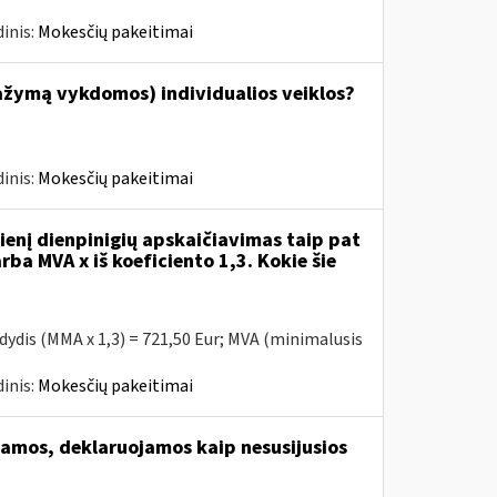
inis:
Mokesčių pakeitimai
ažymą vykdomos) individualios veiklos?
inis:
Mokesčių pakeitimai
enį dienpinigių apskaičiavimas taip pat
rba MVA x iš koeficiento 1,3. Kokie šie
 dydis (MMA x 1,3) = 721,50 Eur; MVA (minimalusis
inis:
Mokesčių pakeitimai
amos, deklaruojamos kaip nesusijusios