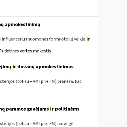
mų apmokestinimą
 influencerių (nuomonės formuotojų) veiklą
ir
Pridėtinės vertės mokestis
mėjimų
ir
dovanų apmokestinimas
terijos (toliau – VMI prie FM) praneša, kad
rimą paramos gavėjams
ir
politinėms
sterijos (toliau – VMI prie FM) parengė