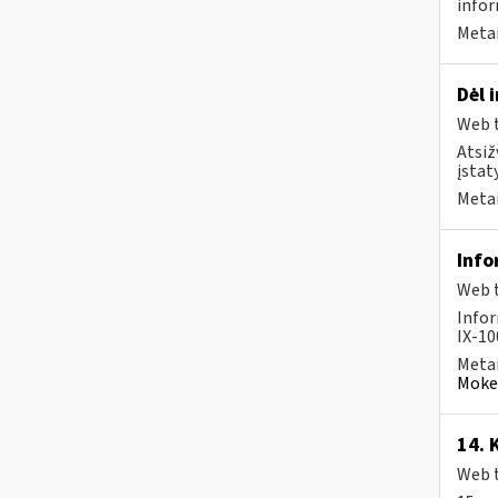
infor
Metai
Dėl 
Web t
Atsiž
įstat
Metai
Info
Web t
Infor
IX-10
Metai
Mokes
14. 
Web t