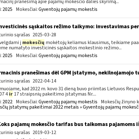
macinį pranešimą apie pajamų mokesčio dalies skyrimą...
:
2025
Mokesčiai:
Gyventojų pajamų mokestis
investicinės sąskaitos režimo taikymo: investavimas pe
urinio sąrašas
2025-03-28
velgdami į
mokesčių
mokėtojų keliamus klausimus, teikiame paa
yme numatyto investicinės sąskaitos mokestinio režimo...
:
2025
Mokesčiai:
Gyventojų pajamų mokestis
rmacinis pranešimas dėl GPM įstatymo, nekilnojamojo 
urinio sąrašas
2022-04-14
muojame, kad 2022 m. kovo 31 dieną buvo priimtas Lietuvos Resp
07 4
ir
17 straipsnių pakeitimo įstatymas Nr....
:
2022
Mokesčiai:
Gyventojų pajamų mokestis
Mokesčių žinyno k
čių įstatymų pakeitimai 2022 metais » Gyventojų pajamų mokesči
Koks pajamų mokesčio tarifas bus taikomas pajamoms i
urinio sąrašas
2019-03-12