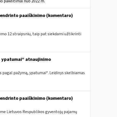
o pakeitimai nuo 2022 m.
bendrinto paaiškinimo (komentaro)
o 12 straipsniu, taip pat siekdami užtikrinti
ą, ypatumai“ atnaujinimo
os pagal pažymą, ypatumai“. Leidinys skelbiamas
bendrinto paaiškinimo (komentaro)
me Lietuvos Respublikos gyventojų pajamų