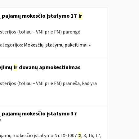
jų pajamų mokesčio įstatymo 17
ir
sterijos (toliau – VMI prie FM) parengė
ategorijos:
Mokesčių įstatymų pakeitimai »
mėjimų
ir
dovanų apmokestinimas
terijos (toliau – VMI prie FM) praneša, kad yra
jų pajamų mokesčio įstatymo 37
o
 pajamų mokesčio įstatymo Nr. IX-1007
2
, 8, 16, 17,