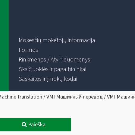
Mokesčių mokėtojų informacija
Formos
Rinkmenos / Atviri duomenys
Skaičiuoklės ir pagalbininkai
Sąskaitos ir įmokų kodai
Machine translation / VMI Машинный перевод / VMI Машин
Paieška