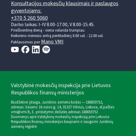
Konsultacijos mokesčių klausimais ir paslaugos
gyventojams:
+370 5 260 5060
Darbo laikas: I-IV 8.00-17.00, V 8.00-15.45.
Prieššventinę dieną - viena valanda trumpiau.
Kiekvieno mėnesio antrą penktadienį 8.00 val. - 12.00 val.
Mano VMI
Paklausimas per
Valstybinė mokesčių inspekcija prie Lietuvos
Respublikos finansų ministerijos
Biudžetinė įstaiga. Juridinio asmens kodas — 188659752,
adresas: Vasario 16-osios g. 14, 01107 Vilnius, Lietuva, el.paštas:
vmi@vmi.lt
, E. pristatymo dėžutės adresas 188659752
Duomenys apie Valstybinę mokesčių inspekciją prie Lietuvos
Respublikos finansų ministerijos kaupiami ir saugomi Juridinių
asmenų registre