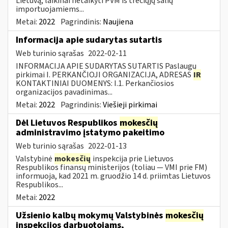
Lietuvą, laikinai netaikyti PVM iš trečiųjų šalių
importuojamiems...
Metai:
2022
Pagrindinis:
Naujiena
Informacija apie sudarytas sutartis
Web turinio sąrašas
2022-02-11
INFORMACIJA APIE SUDARYTAS SUTARTIS Paslaugų
pirkimai I. PERKANČIOJI ORGANIZACIJA, ADRESAS
IR
KONTAKTINIAI DUOMENYS: I.1. Perkančiosios
organizacijos pavadinimas...
Metai:
2022
Pagrindinis:
Viešieji pirkimai
Dėl Lietuvos Respublikos
mokesčių
administravimo įstatymo pakeitimo
Web turinio sąrašas
2022-01-13
Valstybinė
mokesčių
inspekcija prie Lietuvos
Respublikos finansų ministerijos (toliau — VMI prie FM)
informuoja, kad 2021 m. gruodžio 14 d. priimtas Lietuvos
Respublikos...
Metai:
2022
Užsienio kalbų mokymų Valstybinės
mokesčių
inspekcijos darbuotojams,