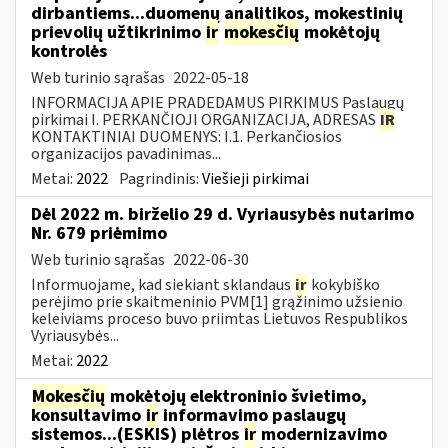
dirbantiems...duomenų analitikos, mokestinių
prievolių užtikrinimo
ir
mokesčių
mokėtojų
kontrolės
Web turinio sąrašas
2022-05-18
INFORMACIJA APIE PRADEDAMUS PIRKIMUS Paslaugų
pirkimai I. PERKANČIOJI ORGANIZACIJA, ADRESAS
IR
KONTAKTINIAI DUOMENYS: I.1. Perkančiosios
organizacijos pavadinimas...
Metai:
2022
Pagrindinis:
Viešieji pirkimai
Dėl 2022 m. birželio 29 d. Vyriausybės nutarimo
Nr. 679 priėmimo
Web turinio sąrašas
2022-06-30
Informuojame, kad siekiant sklandaus
ir
kokybiško
perėjimo prie skaitmeninio PVM[1] grąžinimo užsienio
keleiviams proceso buvo priimtas Lietuvos Respublikos
Vyriausybės...
Metai:
2022
Mokesčių
mokėtojų elektroninio švietimo,
konsultavimo
ir
informavimo paslaugų
sistemos...(ESKIS) plėtros
ir
modernizavimo