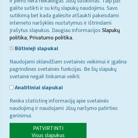
ir jiems nėra reikalingas Jūsų sutikimas. Taip pat
galite sutikti ir su kitų slapukų naudojimu. Savo
sutikimą bet kada galėsite atšaukti pakeisdami
interneto naršyklės nustatymus ir ištrindami
įrašytus slapukus. Daugiau informacijos
Slapukų
politika
;
Privatumo politika.
Būtinieji slapukai
Naudojami sklandžiam svetainės veikimui ir įgalina
pagrindines svetainės funkcijas. Be šių slapukų
svetainė negali tinkamai veikti.
Analitiniai slapukai
Renka statistinę informaciją apie svetainės
naudojimą ir naudojami Jūsų naršymo patirties
gerinimui.
PATVIRTINTI
Visus slapukus