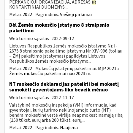
PERKANČIOJI ORGANIZACIJA, ADRESAS
IR
KONTAKTINIAI DUOMENYS:...
Metai:
2022
Pagrindinis:
Viešieji pirkimai
Dėl Žemės mokesčio įstatymo 8 straipsnio
pakeitimo
Web turinio sąrašas
2022-09-12
Lietuvos Respublikos žemės mokesčio įstatymo Nr. I-
2675 8 straipsnio pakeitimo įstatymu Nr. XIV-996 (toliau
– ŽMĮ pakeitimo įstatymas) papildytas Lietuvos
Respublikos žemės mokesčio įstatymo...
Metai:
2022
Mokesčių įstatymų pakeitimai:
MĮP 2021 »
Žemės mokesčio pakeitimai nuo 2023 m.
NT mokesčio deklaracijas pateikti bei mokestį
sumokėti gyventojams liko beveik mėnuo
Web turinio sąrašas
2022-11-17
Valstybinė mokesčių inspekcija (VMI) informuoja, kad
gyventojai, kurių turimo nekilnojamojo turto (NT)
bendra mokestinė vertė viršija neapmokestinamąją ribą
(150 tūkst. eurų arba 200 tūkst. eurų,...
Metai:
2022
Pagrindinis:
Naujiena