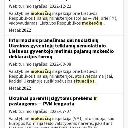
Web turinio sąrašas
2022-12-22
Valstybinė
mokesčių
inspekcija prie Lietuvos
Respublikos finansų ministerijos (toliau — VMI prie FM),
vadovaudamasi Lietuvos Respublikos
mokesčių
...
Metai:
2022
Informacinis pranešimas dėl nuolatinių
Ukrainos gyventojų teikiamų nenuolatinio
Lietuvos gyventojo metinės pajamų mokesčio
deklaracijos formų
Web turinio sąrašas
2022-03-08
Valstybinė
mokesčių
inspekcija prie Lietuvos
Respublikos finansų ministerijos, atsižvelgdama į tai,
kad dėl Ukrainoje susiklosčiusios
situacijos
...
Metai:
2022
Ukrainai paremti įsigytoms prekėms
ir
paslaugoms — PVM lengvata
Web turinio sąrašas
2022-07-07
Valstybinė
mokesčių
inspekcija (VMI) informuoja, kad
Europos Komisija leido valstybėms narėms, įskaitant