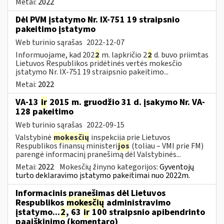
Metai:
2022
Dėl PVM įstatymo Nr. IX-751 19 straipsnio
pakeitimo įstatymo
Web turinio sąrašas
2022-12-07
Informuojame, kad 202
2
m. lapkričio 2
2
d. buvo priimtas
Lietuvos Respublikos pridėtinės vertės mokesčio
įstatymo Nr. IX-751 19 straipsnio pakeitimo...
Metai:
2022
VA-13
ir
2015 m. gruodžio 31 d. įsakymo Nr. VA-
128 pakeitimo
Web turinio sąrašas
2022-09-15
Valstybinė
mokesčių
inspekcija prie Lietuvos
Respublikos finansų ministeri
jos
(toliau – VMI prie FM)
parengė informacinį pranešimą dėl Valstybinės...
Metai:
2022
Mokesčių žinyno kategorijos:
Gyventojų
turto deklaravimo įstatymo pakeitimai nuo 2022m.
Informacinis pranešimas dėl Lietuvos
Respublikos
mokesčių
administravimo
įstatymo...
2
, 63
ir
100 straipsnio apibendrinto
paaiškinimo (komentaro)