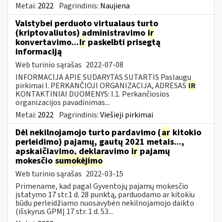
Metai:
2022
Pagrindinis:
Naujiena
Valstybei perduoto virtualaus turto
(kriptovaliutos) administravimo
ir
konvertavimo...
Ir
paskelbti prisegtą
informaciją
Web turinio sąrašas
2022-07-08
INFORMACIJA APIE SUDARYTAS SUTARTIS Paslaugų
pirkimai I. PERKANČIOJI ORGANIZACIJA, ADRESAS
IR
KONTAKTINIAI DUOMENYS: I.1. Perkančiosios
organizacijos pavadinimas...
Metai:
2022
Pagrindinis:
Viešieji pirkimai
Dėl nekilnojamojo turto pardavimo (
ar
kitokio
perleidimo) pajamų, gautų 2021 metais...,
apskaičiavimo, deklaravimo
ir
pajamų
mokesčio
sumokėjimo
Web turinio sąrašas
2022-03-15
Primename, kad pagal Gyventojų pajamų mokesčio
įstatymo 17 str.1 d. 28 punktą, parduodamo ar kitokiu
būdu perleidžiamo nuosavybėn nekilnojamojo daikto
(išskyrus GPMĮ 17 str. 1 d. 53...