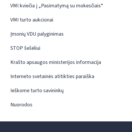
VMI kviečia į „Pasimatymą su mokesčiais“
VMI turto aukcionai
Įmonių VDU palyginimas
STOP šešėliui
Krašto apsaugos ministerijos informacija
Interneto svetainės atitikties paraiška
Ieškome turto savininkų
Nuorodos