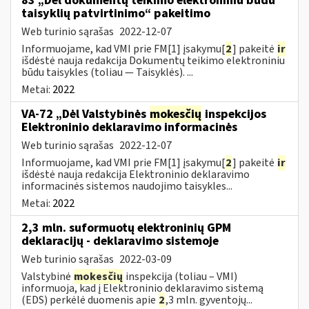
83 „Dėl dokumentų teikimo elektroniniu būdu
taisyklių patvirtinimo“ pakeitimo
Web turinio sąrašas
2022-12-07
Informuojame, kad VMI prie FM[1] įsakymu[
2
] pakeitė
ir
išdėstė nauja redakcija Dokumentų teikimo elektroniniu
būdu taisykles (toliau — Taisyklės). ...
Metai:
2022
VA-72 „Dėl Valstybinės
mokesčių
inspekcijos
Elektroninio deklaravimo informacinės
Web turinio sąrašas
2022-12-07
Informuojame, kad VMI prie FM[1] įsakymu[
2
] pakeitė
ir
išdėstė nauja redakcija Elektroninio deklaravimo
informacinės sistemos naudojimo taisykles...
Metai:
2022
2,3 mln. suformuotų elektroninių GPM
deklaracijų - deklaravimo sistemoje
Web turinio sąrašas
2022-03-09
Valstybinė
mokesčių
inspekcija (toliau – VMI)
informuoja, kad į Elektroninio deklaravimo sistemą
(EDS) perkėlė duomenis apie
2
,3 mln. gyventojų...