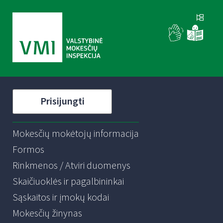
Prisijungti
Mokesčių mokėtojų informacija
Formos
Rinkmenos / Atviri duomenys
Skaičiuoklės ir pagalbininkai
Sąskaitos ir įmokų kodai
Mokesčių žinynas