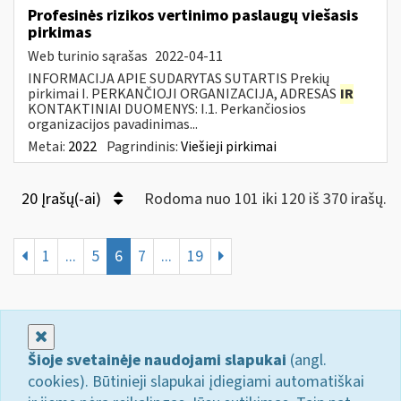
Profesinės rizikos vertinimo paslaugų viešasis
pirkimas
Web turinio sąrašas
2022-04-11
INFORMACIJA APIE SUDARYTAS SUTARTIS Prekių
pirkimai I. PERKANČIOJI ORGANIZACIJA, ADRESAS
IR
KONTAKTINIAI DUOMENYS: I.1. Perkančiosios
organizacijos pavadinimas...
Metai:
2022
Pagrindinis:
Viešieji pirkimai
20 Įrašų(-ai)
Rodoma nuo 101 iki 120 iš 370 irašų.
1
...
5
6
7
...
19
Uždaryti
Šioje svetainėje naudojami slapukai
(angl.
cookies). Būtinieji slapukai įdiegiami automatiškai