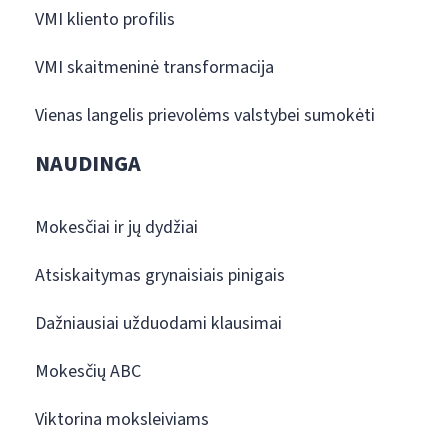
VMI kliento profilis
VMI skaitmeninė transformacija
Vienas langelis prievolėms valstybei sumokėti
NAUDINGA
Mokesčiai ir jų dydžiai
Atsiskaitymas grynaisiais pinigais
Dažniausiai užduodami klausimai
Mokesčių ABC
Viktorina moksleiviams