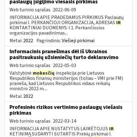
paslaugų įsigijimo viešasis pirkimas
Web turinio sąrašas
2022-06-09
INFORMACIJA APIE PRADEDAMUS PIRKIMUS Paslaugų
pirkimai I. PERKANČIOJI ORGANIZACIJA, ADRESAS
IR
KONTAKTINIAI DUOMENYS: I.1. Perkančiosios
organizacijos pavadinimas...
Metai:
2022
Pagrindinis:
Viešieji pirkimai
Informacinis pranešimas dėl iš Ukrainos
pasitraukusių užsieniečių turto deklaravimo
Web turinio sąrašas
2022-05-03
Valstybinė
mokesčių
inspekcija prie Lietuvos
Respublikos finansų ministerijos (toliau – VMI prie FM)
praneša, kad Lietuvos Respublikos vidaus reikalų
ministro 2022 m....
Metai:
2022
Profesinės rizikos vertinimo paslaugų viešasis
pirkimas
Web turinio sąrašas
2022-03-14
INFORMACIJA APIE NUSTATYTUS LAIMĖTOJUS
IR
KETINIMĄ SUDARYTI SUTARTIS Prekių pirkimai I.