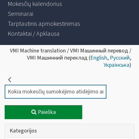
Mokesčių kalendorius
Seminarai
Tarptautinis apmokestinimas
Kontaktai / Apklausa
VMI Machine translation / VMI Машинный перевод /
VMI Машинний переклад (
English
,
Русский
,
Українська
)
Paieška
Kategorijos