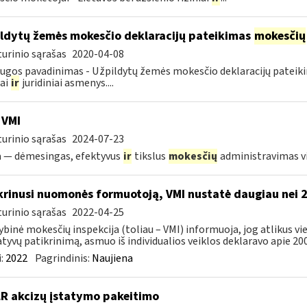
ldytų žemės mokesčio deklaracijų pateikimas
mokesčių
urinio sąrašas
2020-04-08
ugos pavadinimas - Užpildytų žemės mokesčio deklaracijų patei
iai
ir
juridiniai asmenys....
 VMI
urinio sąrašas
2024-07-23
a — dėmesingas, efektyvus
ir
tikslus
mokesčių
administravimas 
krinusi nuomonės formuotoją, VMI nustatė daugiau nei 
urinio sąrašas
2022-04-25
ybinė mokesčių inspekcija (toliau – VMI) informuoja, jog atlikus 
tyvų patikrinimą, asmuo iš individualios veiklos deklaravo apie 200,
:
2022
Pagrindinis:
Naujiena
LR akcizų įstatymo pakeitimo