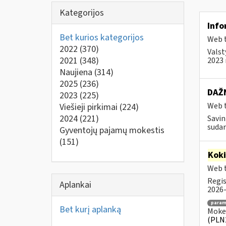
Kategorijos
Info
Bet kurios kategorijos
Web t
2022
(370)
Valst
2021
(348)
2023 
Naujiena
(314)
2025
(236)
DAŽN
2023
(225)
Web t
Viešieji pirkimai
(224)
2024
(221)
Savin
sudar
Gyventojų pajamų mokestis
(151)
Kok
Web t
Regis
Aplankai
2026-
para
Bet kurį aplanką
Mokes
(PLN