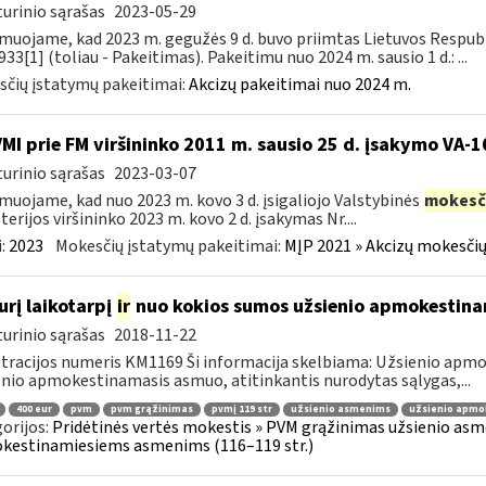
urinio sąrašas
2023-05-29
muojame, kad 2023 m. gegužės 9 d. buvo priimtas Lietuvos Respubli
933[1] (toliau - Pakeitimas). Pakeitimu nuo 2024 m. sausio 1 d.: ...
čių įstatymų pakeitimai:
Akcizų pakeitimai nuo 2024 m.
VMI prie FM viršininko 2011 m. sausio 25 d. įsakymo VA-
urinio sąrašas
2023-03-07
muojame, kad nuo 2023 m. kovo 3 d. įsigaliojo Valstybinės
mokesč
terijos viršininko 2023 m. kovo 2 d. įsakymas Nr....
:
2023
Mokesčių įstatymų pakeitimai:
MĮP 2021 » Akcizų mokesčių
urį laikotarpį
ir
nuo kokios sumos užsienio apmokestin
urinio sąrašas
2018-11-22
tracijos numeris KM1169 Ši informacija skelbiama: Užsienio ap
nio apmokestinamasis asmuo, atitinkantis nurodytas sąlygas,...
400 eur
pvm
pvm grąžinimas
pvmį 119 str
užsienio asmenims
užsienio apmo
orijos:
Pridėtinės vertės mokestis » PVM grąžinimas užsienio asmen
kestinamiesiems asmenims (116–119 str.)