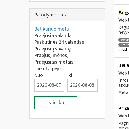
Ar
g
Parodymo data
Web t
Regis
Bet kuriuo metu
nevyk
Praėjusią valandą
deklar
Paskutines 24 valandas
tiksli
Praėjusią savaitę
tiksl
Praėjusį mėnesį
Praėjusiais metais
Dėl 
Laikotarpyje…
Web t
Nuo
Iki
Infor
akciz
Metai
Paieška
Prid
Web t
Pagri
Mokes