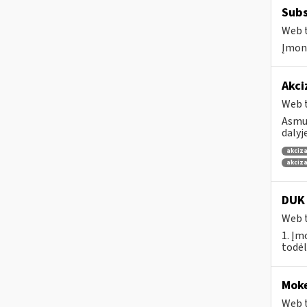
Subs
Web t
Įmonė
Akci
Web t
Asmuo
dalyj
akciza
akciza
DUK 
Web t
1. Įm
todėl
Moke
Web t