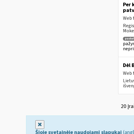
Per 
patv
Web t
Regis
Mokes
pasko
pažym
nepr
Dėl 
Web t
Lietu
išven
20 Įra
Uždaryti
Šioje svetainėje naudojami slapukai
(angl