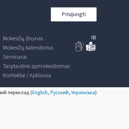
Prisijungti
Mokesčių žinynas
Mokesčių kalendorius
Seminarai
Tarptautinis apmokestinimas
Kontaktai / Apklausa
ний переклад (
English
,
Русский
,
Українська
)