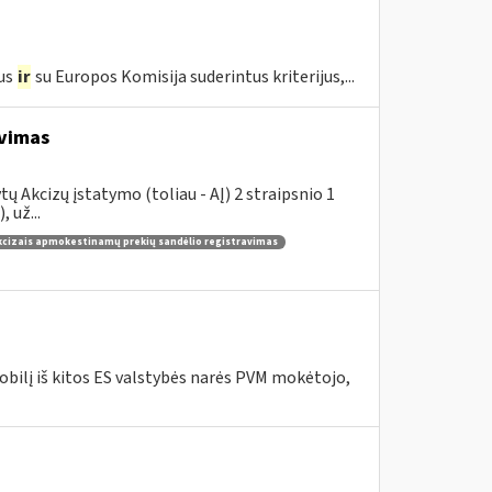
us
ir
su Europos Komisija suderintus kriterijus,...
avimas
 Akcizų įstatymo (toliau - AĮ) 2 straipsnio 1
 už...
kcizais apmokestinamų prekių sandėlio registravimas
bilį iš kitos ES valstybės narės PVM mokėtojo,