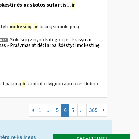
estinės paskolos sutartis...
ir
styti
mokesčių
ar
baudų sumokėjimą
Mokesčių žinyno kategorijos:
Prašymai,
ymas
s » Prašymas atidėti arba išdėstyti mokestinę
 dėl pajamų
ir
kapitalo dvigubo apmokestinimo
1
...
5
6
7
...
365
 nėra reikalingas