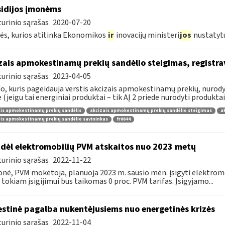
idijos įmonėms
urinio sąrašas
2020-07-20
s, kurios atitinka Ekonomikos
ir
inovacijų ministeri
jos
nustatyt
zais apmokestinamų prekių sandėlio steigimas, registr
urinio sąrašas
2023-04-05
, kuris pageidauja verstis akcizais apmokestinamų prekių, nurodytų
e (jeigu tai energiniai produktai – tik AĮ 2 priede nurodyti produktai),
is apmokestinamų prekių sandėlis
akcizais apmokestinamų prekių sandėlio steigimas
a
is apmokestinamų prekių sandėlio savininkas
fr0644
dėl elektromobilių PVM atskaitos nuo 2023 metų
urinio sąrašas
2022-11-22
onė, PVM mokėtoja, planuoja 2023 m. sausio mėn. įsigyti elektromo
 tokiam įsigijimui bus taikomas 0 proc. PVM tarifas. Įsigyjamo...
stinė pagalba nukentėjusiems nuo energetinės krizės
urinio sąrašas
2022-11-04