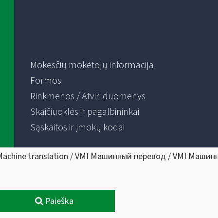
Mokesčių mokėtojų informacija
Formos
Rinkmenos / Atviri duomenys
Skaičiuoklės ir pagalbininkai
Sąskaitos ir įmokų kodai
Machine translation / VMI Машинный перевод / VMI Машин
Paieška