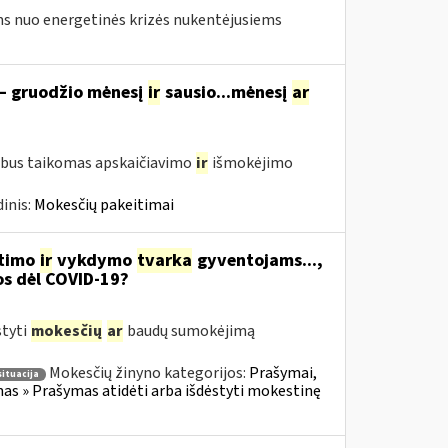
s nuo energetinės krizės nukentėjusiems
 – gruodžio mėnesį
ir
sausio...mėnesį
ar
 bus taikomas apskaičiavimo
ir
išmokėjimo
inis:
Mokesčių pakeitimai
itimo
ir
vykdymo
tvarka
gyventojams...,
os dėl COVID-19?
styti
mokesčių
ar
baudų sumokėjimą
Mokesčių žinyno kategorijos:
Prašymai,
situacija
s » Prašymas atidėti arba išdėstyti mokestinę