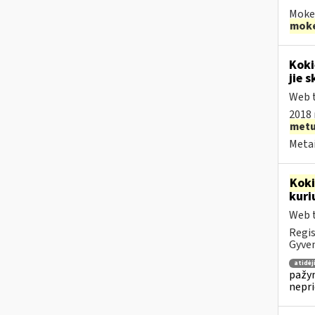
Mokes
moke
Koki
jie s
Web t
2018 
met
Metai
Kok
kuri
Web t
Regis
Gyven
atidė
pažym
nepr