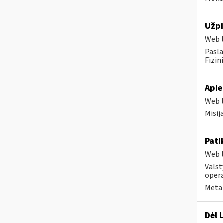
Užpi
Web t
Pasla
Fizin
Apie
Web t
Misij
Pati
Web t
Valst
opera
Metai
Dėl 