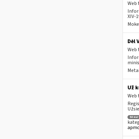
Web t
Infor
XIV-1
Mokes
Dėl 
Web t
Infor
minis
Metai
Už k
Web t
Regis
Užsie
50 eur
kateg
apmo