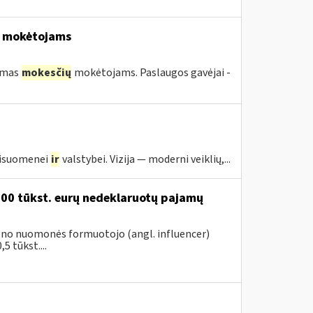
mokėtojams
kimas
mokesčių
mokėtojams. Paslaugos gavėjai -
visuomenei
ir
valstybei. Vizija — moderni veiklių,...
200 tūkst. eurų nedeklaruotų pajamų
vieno nuomonės formuotojo (angl. influencer)
5 tūkst....