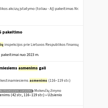
kos akcizų įstatymo (toliau - AĮ) pakeitimas Nr.
16 pakeitimo
ių
inspekcijos prie Lietuvos Respublikos finansų
 pakeitimai nuo 2023 m.
amiesiems
asmenims
gali
mokestinamiesiems
asmenims
(116–119 str.)
Mokesčių žinyno
kestinamiesiems asmenims
ims (42 str., 116–119 str.) » Užsienio