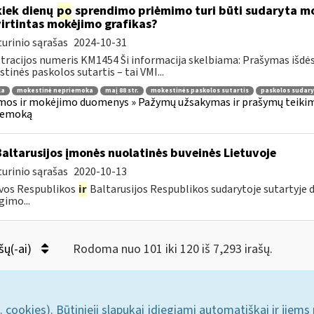
kiek dienų
po
sprendimo priėmimo turi būti sudaryta mok
irtintas mokėjimo grafikas?
urinio sąrašas
2024-10-31
tracijos numeris KM1454 Ši informacija skelbiama: Prašymas išdė
tinės paskolos sutartis – tai VMI...
la
mokestinė nepriemoka
maį 88 str.
mokestinės paskolos sutartis
paskolos sudar
os ir mokėjimo duomenys » Pažymų užsakymas ir prašymų teikima
iemoką
Baltarusijos įmonės nuolatinės buveinės Lietuvoje
urinio sąrašas
2020-10-13
vos Respublikos
ir
Baltarusijos Respublikos sudarytoje sutartyje
gimo...
šų(-ai)
Rodoma nuo 101 iki 120 iš 7,293 irašų.
. cookies). Būtinieji slapukai įdiegiami automatiškai ir jiems