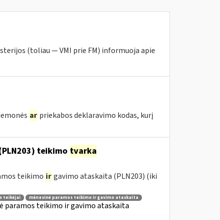
sterijos (toliau — VMI prie FM) informuoja apie
priemonės
ar
priekabos deklaravimo kodas, kurį
(PLN203) teikimo
tvarka
ramos teikimo
ir
gavimo ataskaita (PLN203) (iki
 teikėjai
mėnesinė paramos teikimo ir gavimo ataskaita
ė paramos teikimo ir gavimo ataskaita