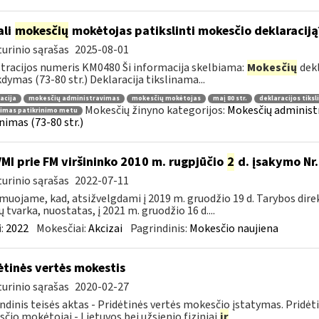
ali
mokesčių
mokėtojas patikslinti mokesčio deklaraciją
urinio sąrašas
2025-08-01
tracijos numeris KM0480 Ši informacija skelbiama:
Mokesčių
dekl
dymas (73-80 str.) Deklaracija tikslinama...
acija
mokesčių administravimas
mokesčių mokėtojas
maį 80 str.
deklaracijos tiks
Mokesčių žinyno kategorijos:
Mokesčių administr
nimas patikrinimo metu
inimas (73-80 str.)
VMI prie FM viršininko 2010 m. rugpjūčio
2
d. įsakymo Nr.
urinio sąrašas
2022-07-11
muojame, kad, atsižvelgdami į 2019 m. gruodžio 19 d. Tarybos dire
ų tvarka, nuostatas, į 2021 m. gruodžio 16 d....
:
2022
Mokesčiai:
Akcizai
Pagrindinis:
Mokesčio naujiena
ėtinės vertės mokestis
urinio sąrašas
2020-02-27
ndinis teisės aktas - Pridėtinės vertės mokesčio įstatymas. Pridė
čio mokėtojai - Lietuvos bei užsienio fiziniai
ir
...