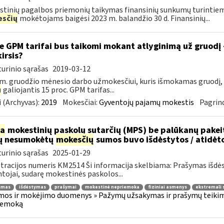
tinių pagalbos priemonių taikymas finansinių sunkumų turintiem
sčių
mokėtojams baigėsi 2023 m. balandžio 30 d. Finansinių...
e GPM tarifai bus taikomi mokant atlyginimą už gruodį
kirsis?
urinio sąrašas
2019-03-12
m. gruodžio mėnesio darbo užmokesčiui, kuris išmokamas gruodį,
u
galiojantis 15 proc. GPM tarifas...
 (Archyvas):
2019
Mokesčiai:
Gyventojų pajamų mokestis
Pagrind
ia
mokestinių paskolų sutarčių (MPS) be palūkanų pake
ų nesumokėtų
mokesčių
sumos buvo išdėstytos / atidėt
urinio sąrašas
2025-01-29
tracijos numeris KM2514 Ši informacija skelbiama: Prašymas išdė
tojai, sudarę mokestinės paskolos...
jimas
išdėstymas
prašymai
mokestinė nepriemoka
fiziniai asmenys
ekstremali 
os ir mokėjimo duomenys » Pažymų užsakymas ir prašymų teikima
iemoką