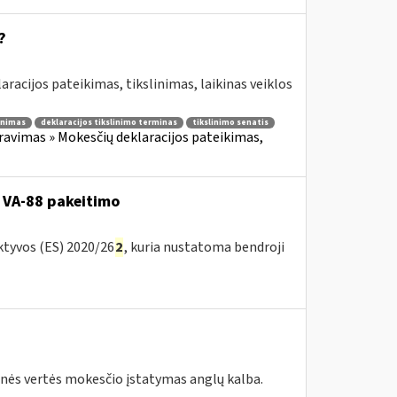
?
aracijos pateikimas, tikslinimas, laikinas veiklos
linimas
deklaracijos tikslinimo terminas
tikslinimo senatis
avimas » Mokesčių deklaracijos pateikimas,
 VA-88 pakeitimo
ktyvos (ES) 2020/26
2
, kuria nustatoma bendroji
tinės vertės mokesčio įstatymas anglų kalba.