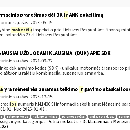
rmacinis pranešimas dėl BK
ir
ANK pakeitimų
urinio sąrašas
2023-05-15
ybinė
mokesčių
inspekcija prie Lietuvos Respublikos finansų mini
m. balandžio 27 d. Lietuvos Respublikos...
IAUSIAI UŽDUODAMI KLAUSIMAI (DUK) APIE SDK
urinio sąrašas
2021-09-22
inko deklaravimo kodas (SDK) - unikalus motorinės transporto 
o aštuonių raidžių kombinacija, sugeneruojama arba...
ia
yra mėnesinės paramos teikimo
ir
gavimo ataskaitos 
urinio sąrašas
2025-12-15
traci
jos
numeris KM1430 Ši informacija skelbiama: Mėnesinė pa
01-01) Nuo 2026-01-01...
ma
pelno mokestis
teikimo terminas
paramos gavėjai
pmį 50 str. 3 d. 2 p.
paramos
čių žinyno kategorijos:
Pelno mokestis » Deklaravimas » Mėnesin
203)