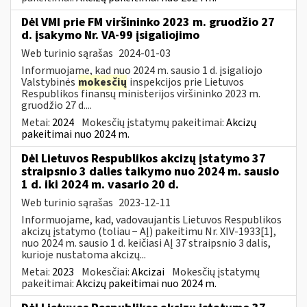
Dėl VMI prie FM viršininko 2023 m. gruodžio 27
d. įsakymo Nr. VA-99 įsigaliojimo
Web turinio sąrašas
2024-01-03
Informuojame, kad nuo 2024 m. sausio 1 d. įsigaliojo
Valstybinės
mokesčių
inspekcijos prie Lietuvos
Respublikos finansų ministerijos viršininko 2023 m.
gruodžio 27 d....
Metai:
2024
Mokesčių įstatymų pakeitimai:
Akcizų
pakeitimai nuo 2024 m.
Dėl Lietuvos Respublikos akcizų įstatymo 37
straipsnio 3 dalies taikymo nuo 2024 m. sausio
1 d. iki 2024 m. vasario 20 d.
Web turinio sąrašas
2023-12-11
Informuojame, kad, vadovaujantis Lietuvos Respublikos
akcizų įstatymo (toliau − AĮ) pakeitimu Nr. XIV-1933[1],
nuo 2024 m. sausio 1 d. keičiasi AĮ 37 straipsnio 3 dalis,
kurioje nustatoma akcizų...
Metai:
2023
Mokesčiai:
Akcizai
Mokesčių įstatymų
pakeitimai:
Akcizų pakeitimai nuo 2024 m.