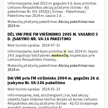
Informuojame, kad 2023 m. gegužės 9 d. buvo priimtas
Lietuvos Respublikos akcizų įstatymo (toliau - AĮ)
pakeitimas Nr. XIV-1933[1] (toliau - Pakeitimas).
Pakeitimu nuo 2024 m. sausio 1 d.: ...
Mokesčių įstatymų pakeitimai:
Akcizų pakeitimai nuo
2024 m.
DĖL VMI PRIE FM VIRŠININKO 2005 M. VASARIO 3
D. ĮSAKYMO NR. VA-16 PAKEITIMO
Web turinio sąrašas
2024-07-31
Informuojame, kad buvo priimtas
ir
nuo 2024 m. liepos
24 d. įsigaliojo Valstybinės
mokesčių
inspekcijos prie
Lietuvos Respublikos finansų...
Mokesčių įstatymų pakeitimai:
Akcizų pakeitimai nuo
2024 m.
Dėl VMI prie FM viršininko 2004 m. gegužės 26 d.
įsakymo Nr. VA-106 pakeitimo
Web turinio sąrašas
2024-01-23
Informuojame, kad, atsižvelgiant į tai, kad akcizų
objektu tapo šildymui skirtos durpės už kurias Lietuvos
Respublikos akcizų įstatymo (toliau - AĮ) 52 straipsnyje
nurodyti asmenys, susiklosčius AĮ...