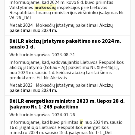
Informuojame, kad 2024 m. kovo 8 d. buvo priimtas
Valstybinės
mokesčių
inspekcijos prie Lietuvos
Respublikos finansų ministerijos viršininko įsakymas Nr.
VA-26 „Dėl...
Metai:
2024
Mokesčių įstatymų pakeitimai:
Akcizų
pakeitimai nuo 2024 m.
Dėl LR akcizų įstatymo pakeitimo nuo 2024 m.
sausio 1 d.
Web turinio sąrašas
2023-08-31
Informuojame, kad, vadovaujantis Lietuvos Respublikos
akcizų įstatymo (toliau − AĮ) pakeitimu Nr. XIV-446[1],
nuo 2024 m. sausio 1 d. keičiasi akcizų tarifai šiems
produktams: Eil. Nr. Akcizais...
Metai:
2023
Mokesčių įstatymų pakeitimai:
Akcizų
pakeitimai nuo 2024 m.
Dėl LR energetikos ministro 2023 m. liepos 28 d.
įsakymo Nr. 1-249 pakeitimo
Web turinio sąrašas
2024-01-26
Informuojame, kad buvo priimtas
ir
nuo 2024 m. sausio
16 d. įsigaliojo Lietuvos Respublikos energetikos
ministro 2024 m. sausio 15 d. įsakymas Nr. 1-1 „Dėl