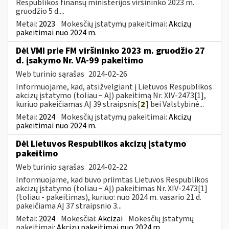
Respublikos finansų ministerijos viršininko 2023 m.
gruodžio 5 d....
Metai:
2023
Mokesčių įstatymų pakeitimai:
Akcizų
pakeitimai nuo 2024 m.
Dėl VMI prie FM viršininko 2023 m. gruodžio 27
d. įsakymo Nr. VA-99 pakeitimo
Web turinio sąrašas
2024-02-26
Informuojame, kad, atsižvelgiant į Lietuvos Respublikos
akcizų įstatymo (toliau − AĮ) pakeitimą Nr. XIV-2473[1],
kuriuo pakeičiamas AĮ 39 straipsnis[
2
] bei Valstybinė...
Metai:
2024
Mokesčių įstatymų pakeitimai:
Akcizų
pakeitimai nuo 2024 m.
Dėl Lietuvos Respublikos akcizų įstatymo
pakeitimo
Web turinio sąrašas
2024-02-22
Informuojame, kad buvo priimtas Lietuvos Respublikos
akcizų įstatymo (toliau − AĮ) pakeitimas Nr. XIV-2473[1]
(toliau - pakeitimas), kuriuo: nuo 2024 m. vasario 21 d.
pakeičiama AĮ 37 straipsnio 3...
Metai:
2024
Mokesčiai:
Akcizai
Mokesčių įstatymų
pakeitimai:
Akcizų pakeitimai nuo 2024 m.