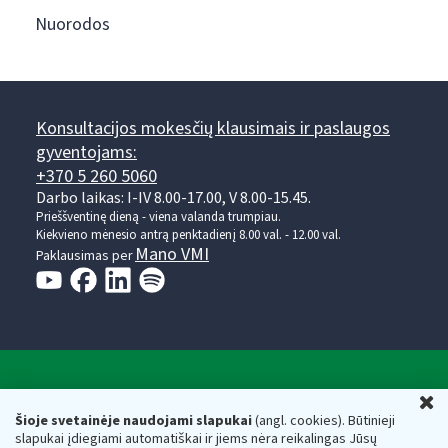
Nuorodos
Konsultacijos mokesčių klausimais ir paslaugos
gyventojams:
+370 5 260 5060
Darbo laikas: I-IV 8.00-17.00, V 8.00-15.45.
Prieššventinę dieną - viena valanda trumpiau.
Kiekvieno mėnesio antrą penktadienį 8.00 val. - 12.00 val.
Mano VMI
Paklausimas per
Valstybinė mokesčių inspekcija prie Lietuvos
U
Respublikos finansų ministerijos
Šioje svetainėje naudojami slapukai
(angl. cookies). Būtinieji
slapukai įdiegiami automatiškai ir jiems nėra reikalingas Jūsų