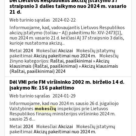
Dėl Lietuvos Respublikos akcizų įstatymo 37
straipsnio 3 dalies taikymo nuo 2024 m. vasario
21 d.
Web turinio sąrašas
2024-02-22
Informuojame, kad, vadovaujantis Lietuvos Respublikos
akcizų įstatymo (toliau − AĮ) pakeitimu Nr. XIV-2473[1],
nuo 2024 m. vasario 21 d. keičiasi AĮ 37 straipsnio 3 dalis,
kurioje nustatoma akcizų...
Metai:
2024
Mokesčiai:
Akcizai
Mokesčių įstatymų
pakeitimai:
Akcizų pakeitimai nuo 2024 m.
Mokesčių
žinyno kategorijos:
Raštai, paaiškinimai » Akcizų
klausimais (Raštai, paaiškinimai) » Akcizų klausimais
(Raštai, paaiškinimai) 2024
Dėl VMI prie FM viršininko 2002 m. birželio 14 d.
įsakymo Nr. 156 pakeitimo
Web turinio sąrašas
2024-01-29
Informuojame, kad nuo 2024 m. sausio 26 d. įsigaliojo
Valstybinės
mokesčių
inspekcijos prie Lietuvos
Respublikos finansų ministerijos viršininko 2024 m.
sausio 25 d....
Metai:
2024
Mokesčiai:
Akcizai
Mokesčių įstatymų
pakeitimai:
Akcizų pakeitimai nuo 2024 m.