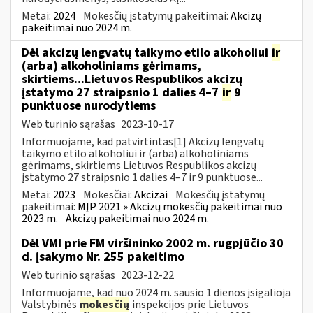
Metai:
2024
Mokesčių įstatymų pakeitimai:
Akcizų
pakeitimai nuo 2024 m.
Dėl akcizų lengvatų taikymo etilo alkoholiui
ir
(arba) alkoholiniams gėrimams,
skirtiems...Lietuvos Respublikos akcizų
įstatymo 27 straipsnio 1 dalies 4–7
ir
9
punktuose nurodytiems
Web turinio sąrašas
2023-10-17
Informuojame, kad patvirtintas[1] Akcizų lengvatų
taikymo etilo alkoholiui ir (arba) alkoholiniams
gėrimams, skirtiems Lietuvos Respublikos akcizų
įstatymo 27 straipsnio 1 dalies 4–7 ir 9 punktuose...
Metai:
2023
Mokesčiai:
Akcizai
Mokesčių įstatymų
pakeitimai:
MĮP 2021 » Akcizų mokesčių pakeitimai nuo
2023 m.
Akcizų pakeitimai nuo 2024 m.
Dėl VMI prie FM viršininko 2002 m. rugpjūčio 30
d. įsakymo Nr. 255 pakeitimo
Web turinio sąrašas
2023-12-22
Informuojame, kad nuo 2024 m. sausio 1 dienos įsigalioja
Valstybinės
mokesčių
inspekcijos prie Lietuvos