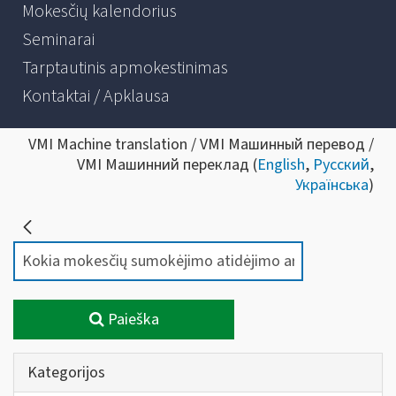
Mokesčių kalendorius
Seminarai
Tarptautinis apmokestinimas
Kontaktai / Apklausa
VMI Machine translation / VMI Машинный перевод /
VMI Машинний переклад (
English
,
Русский
,
Українська
)
Paieška
Kategorijos