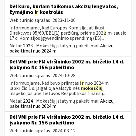
Dėl kuro, kuriam taikomos akcizų lengvatos,
žymėjimo
ir
kontrolės
Web turinio sąrašas
2023-11-06
Informuojame, kad Europos Komisija, atlikusi
Direktyvos 95/60/EB1[1] peržiūrą, priėmė 202
2
m. sausio
17 d. Komisijos įgyvendinimo sprendimą (ES)...
Metai:
2023
Mokesčių įstatymų pakeitimai:
Akcizų
pakeitimai nuo 2024 m.
Dėl VMI prie FM viršininko 2002 m. birželio 14 d.
įsakymo Nr. 156 pakeitimo
Web turinio sąrašas
2024-10-28
Informuojame, kad buvo priimtas
ir
nuo 2024 m.
lapkričio 1 d. įsigalioja Valstybinės
mokesčių
inspekcijos prie Lietuvos Respublikos finansų...
Metai:
2024
Mokesčių įstatymų pakeitimai:
Akcizų
pakeitimai nuo 2024 m.
Dėl VMI prie FM viršininko 2002 m. birželio 14 d.
įsakymo Nr. 156 pakeitimo
Web turinio sąrašas
2024-03-12