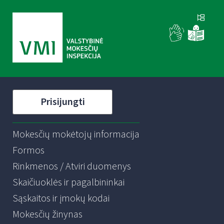
Prisijungti
Mokesčių mokėtojų informacija
Formos
Rinkmenos / Atviri duomenys
Skaičiuoklės ir pagalbininkai
Sąskaitos ir įmokų kodai
Mokesčių žinynas