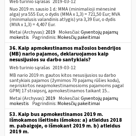
Web turinio sąrašas
2019-03-12
Nuo 2019 m. sausio 1 d.: MMA (minimalioji mėnesinė
alga) yra 555 Eur, o dydis (MMA x 1,3) = 721,50 Eur; MVA
(minimalusis valandinis atlygis) yra 3,39 Eur, o dydis
(MVA x 1,3) = 4,407 Eur.
Metai (Archyvas):
2019
Mokesčiai:
Gyventojų pajamų
mokestis
Pagrindinis:
Mokesčių pakeitimai
36. Kaip apmokestinamos mažosios bendrijos
(MB) nario pajamos, deklaruojamos kaip
nesusijusios su darbo santykiais?
Web turinio sąrašas
2019-03-12
MB nario 2019 m. gautos kitos nesusijusios su darbo
santykiais pajamos (žymimos 70 pajamų rūšies kodu),
nepriskirtos neapmokestinamosioms pajamoms pagal
GPMĮ 17 straipsnį, apmokestinamos taikant 15...
Metai (Archyvas):
2019
Mokesčiai:
Gyventojų pajamų
mokestis
Pagrindinis:
Mokesčių pakeitimai
53. Kaip bus apmokestinamos 2019 m.
išmokamos išeitinės išmokos: a) atleidus 2018
m. pabaigoje, o išmokant 2019 m. b) atleidus
2019 m.