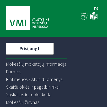
Prisijungti
Mokesčių mokėtojų informacija
Formos
Rinkmenos / Atviri duomenys
Skaičiuoklės ir pagalbininkai
Sąskaitos ir įmokų kodai
Mokesčių žinynas