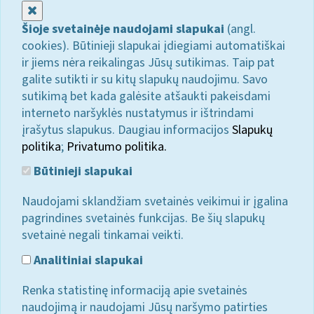
Uždaryti
Šioje svetainėje naudojami slapukai
(angl.
cookies). Būtinieji slapukai įdiegiami automatiškai
ir jiems nėra reikalingas Jūsų sutikimas. Taip pat
galite sutikti ir su kitų slapukų naudojimu. Savo
sutikimą bet kada galėsite atšaukti pakeisdami
interneto naršyklės nustatymus ir ištrindami
įrašytus slapukus. Daugiau informacijos
Slapukų
politika
;
Privatumo politika.
Būtinieji slapukai
Naudojami sklandžiam svetainės veikimui ir įgalina
pagrindines svetainės funkcijas. Be šių slapukų
svetainė negali tinkamai veikti.
Analitiniai slapukai
Renka statistinę informaciją apie svetainės
naudojimą ir naudojami Jūsų naršymo patirties