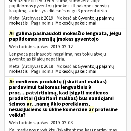
sumažinti: iki 1500 eurų suma, sumokėta kaip:
papildomos gyventojų įmokos į II pakopos pensijų
kaupimą, kurios yra didesnės negu 3 procentai šio...
Metai (Archyvas):
2019
Mokesčiai:
Gyventojų pajamų
mokestis
Pagrindinis:
Mokesčių pakeitimai
Ar
galima pasinaudoti mokesčio lengvata, jeigu
papildomas pensijų įmokas gyventojo
Web turinio sąrašas
2019-03-12
Lengvata pasinaudoti negalima, nes tokiu atveju
gyventojas išlaidų nepatiria.
Metai (Archyvas):
2019
Mokesčiai:
Gyventojų pajamų
mokestis
Pagrindinis:
Mokesčių pakeitimai
Ar
medienos produktų (įskaitant malkas)
pardavimui taikomas lengvatinis 9
proc....patvirtinimą, kad įsigyti medienos
produktai (įskaitant malkas) bus naudojami
šeimos
ar
...namų ūkio poreikiams,
nesusijusiems su ūkine komercine
ar
profesine
veikla?
Web turinio sąrašas
2019-03-08
Kai medienos produktų (įskaitant malkas) pardavimas