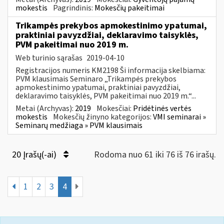
mokestis
Pagrindinis:
Mokesčių pakeitimai
Trikampės prekybos apmokestinimo ypatumai,
praktiniai pavyzdžiai, deklaravimo taisyklės,
PVM pakeitimai nuo 2019 m.
Web turinio sąrašas
2019-04-10
Registracijos numeris KM2198 Ši informacija skelbiama:
PVM klausimais Seminaro „Trikampės prekybos
apmokestinimo ypatumai, praktiniai pavyzdžiai,
deklaravimo taisyklės, PVM pakeitimai nuo 2019 m.“...
Metai (Archyvas):
2019
Mokesčiai:
Pridėtinės vertės
mokestis
Mokesčių žinyno kategorijos:
VMI seminarai »
Seminarų medžiaga » PVM klausimais
20 Įrašų(-ai)
Rodoma nuo 61 iki 76 iš 76 irašų.
1
2
3
4