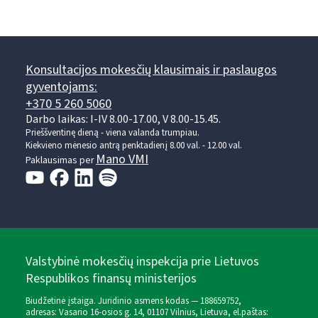
Konsultacijos mokesčių klausimais ir paslaugos
gyventojams:
+370 5 260 5060
Darbo laikas: I-IV 8.00-17.00, V 8.00-15.45.
Prieššventinę dieną - viena valanda trumpiau.
Kiekvieno mėnesio antrą penktadienį 8.00 val. - 12.00 val.
Mano VMI
Paklausimas per
Valstybinė mokesčių inspekcija prie Lietuvos
Respublikos finansų ministerijos
Biudžetinė įstaiga. Juridinio asmens kodas — 188659752,
adresas: Vasario 16-osios g. 14, 01107 Vilnius, Lietuva, el.paštas: