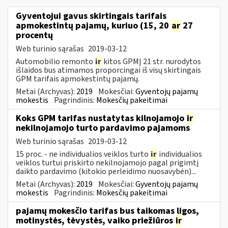
Gyventojui gavus skirtingais tarifais
apmokestintų pajamų, kuriuo (15, 20
ar
27
procentų
Web turinio sąrašas
2019-03-12
Automobilio remonto
ir
kitos GPMĮ 21 str. nurodytos
išlaidos bus atimamos proporcingai iš visų skirtingais
GPM tarifais apmokestintų pajamų.
Metai (Archyvas):
2019
Mokesčiai:
Gyventojų pajamų
mokestis
Pagrindinis:
Mokesčių pakeitimai
Koks GPM tarifas nustatytas kilnojamojo
ir
nekilnojamojo turto pardavimo pajamoms
Web turinio sąrašas
2019-03-12
15 proc. - ne individualios veiklos turto
ir
individualios
veiklos turtui priskirto nekilnojamojo pagal prigimtį
daikto pardavimo (kitokio perleidimo nuosavybėn)...
Metai (Archyvas):
2019
Mokesčiai:
Gyventojų pajamų
mokestis
Pagrindinis:
Mokesčių pakeitimai
pajamų mokesčio tarifas bus taikomas ligos,
motinystės, tėvystės, vaiko priežiūros
ir