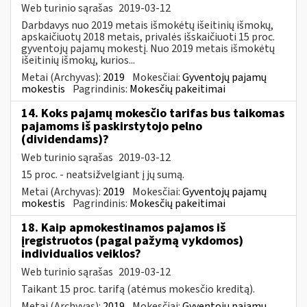
Web turinio sąrašas
2019-03-12
Darbdavys nuo 2019 metais išmokėtų išeitinių išmokų,
apskaičiuotų 2018 metais, privalės išskaičiuoti 15 proc.
gyventojų pajamų mokestį. Nuo 2019 metais išmokėtų
išeitinių išmokų, kurios...
Metai (Archyvas):
2019
Mokesčiai:
Gyventojų pajamų
mokestis
Pagrindinis:
Mokesčių pakeitimai
14. Koks pajamų mokesčio tarifas bus taikomas
pajamoms iš paskirstytojo pelno
(dividendams)?
Web turinio sąrašas
2019-03-12
15 proc. - neatsižvelgiant į jų sumą.
Metai (Archyvas):
2019
Mokesčiai:
Gyventojų pajamų
mokestis
Pagrindinis:
Mokesčių pakeitimai
18. Kaip apmokestinamos pajamos iš
įregistruotos (pagal pažymą vykdomos)
individualios veiklos?
Web turinio sąrašas
2019-03-12
Taikant 15 proc. tarifą (atėmus mokesčio kreditą).
Metai (Archyvas):
2019
Mokesčiai:
Gyventojų pajamų