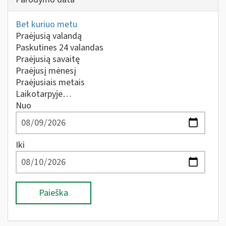
Bet kuriuo metu
Praėjusią valandą
Paskutines 24 valandas
Praėjusią savaitę
Praėjusį mėnesį
Praėjusiais metais
Laikotarpyje…
Nuo
Iki
Paieška