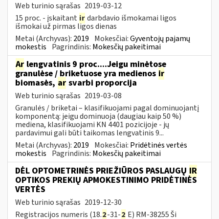
Web turinio sąrašas
2019-03-12
15 proc. - įskaitant
ir
darbdavio išmokamai ligos
išmokai už pirmas ligos dienas
Metai (Archyvas):
2019
Mokesčiai:
Gyventojų pajamų
mokestis
Pagrindinis:
Mokesčių pakeitimai
Ar
lengvatinis 9 proc....Jeigu minėtose
granulėse / briketuose yra medienos
ir
biomasės,
ar
svarbi proporcija
Web turinio sąrašas
2019-03-08
Granulės / briketai – klasifikuojami pagal dominuojantį
komponentą: jeigu dominuoja (daugiau kaip 50 %)
mediena, klasifikuojami KN 4401 pozicijoje - jų
pardavimui gali būti taikomas lengvatinis 9...
Metai (Archyvas):
2019
Mokesčiai:
Pridėtinės vertės
mokestis
Pagrindinis:
Mokesčių pakeitimai
DĖL OPTOMETRINĖS PRIEŽIŪROS PASLAUGŲ
IR
OPTIKOS PREKIŲ APMOKESTINIMO PRIDĖTINĖS
VERTĖS
Web turinio sąrašas
2019-12-30
Registracijos numeris (18.
2
-31-
2
E) RM-38255 Ši