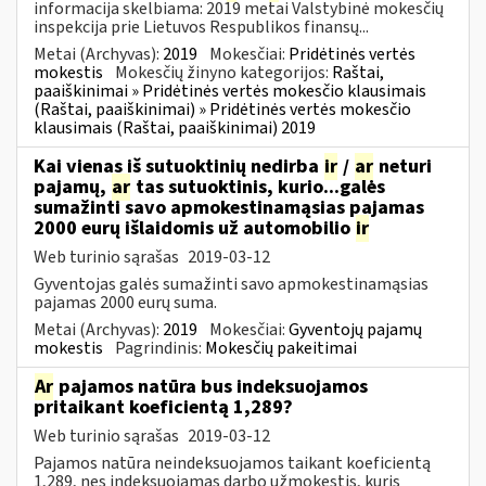
informacija skelbiama: 2019 metai Valstybinė mokesčių
inspekcija prie Lietuvos Respublikos finansų...
Metai (Archyvas):
2019
Mokesčiai:
Pridėtinės vertės
mokestis
Mokesčių žinyno kategorijos:
Raštai,
paaiškinimai » Pridėtinės vertės mokesčio klausimais
(Raštai, paaiškinimai) » Pridėtinės vertės mokesčio
klausimais (Raštai, paaiškinimai) 2019
Kai vienas iš sutuoktinių nedirba
ir
/
ar
neturi
pajamų,
ar
tas sutuoktinis, kurio...galės
sumažinti savo apmokestinamąsias pajamas
2000 eurų išlaidomis už automobilio
ir
Web turinio sąrašas
2019-03-12
Gyventojas galės sumažinti savo apmokestinamąsias
pajamas 2000 eurų suma.
Metai (Archyvas):
2019
Mokesčiai:
Gyventojų pajamų
mokestis
Pagrindinis:
Mokesčių pakeitimai
Ar
pajamos natūra bus indeksuojamos
pritaikant koeficientą 1,289?
Web turinio sąrašas
2019-03-12
Pajamos natūra neindeksuojamos taikant koeficientą
1,289, nes indeksuojamas darbo užmokestis, kuris