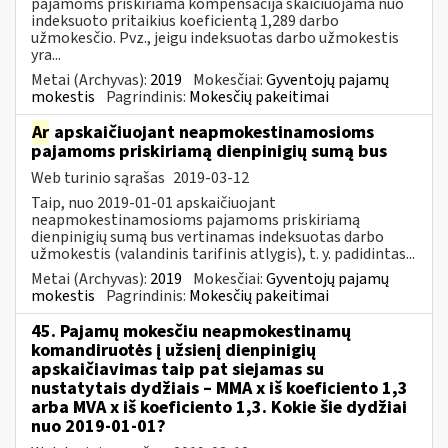
pajamoms priskiriama kompensacija skaičiuojama nuo
indeksuoto pritaikius koeficientą 1,289 darbo
užmokesčio. Pvz., jeigu indeksuotas darbo užmokestis
yra...
Metai (Archyvas):
2019
Mokesčiai:
Gyventojų pajamų
mokestis
Pagrindinis:
Mokesčių pakeitimai
Ar
apskaičiuojant neapmokestinamosioms
pajamoms priskiriamą dienpinigių sumą bus
Web turinio sąrašas
2019-03-12
Taip, nuo 2019-01-01 apskaičiuojant
neapmokestinamosioms pajamoms priskiriamą
dienpinigių sumą bus vertinamas indeksuotas darbo
užmokestis (valandinis tarifinis atlygis), t. y. padidintas...
Metai (Archyvas):
2019
Mokesčiai:
Gyventojų pajamų
mokestis
Pagrindinis:
Mokesčių pakeitimai
45. Pajamų mokesčiu neapmokestinamų
komandiruotės į užsienį dienpinigių
apskaičiavimas taip pat siejamas su
nustatytais dydžiais – MMA x iš koeficiento 1,3
arba MVA x iš koeficiento 1,3. Kokie šie dydžiai
nuo 2019-01-01?