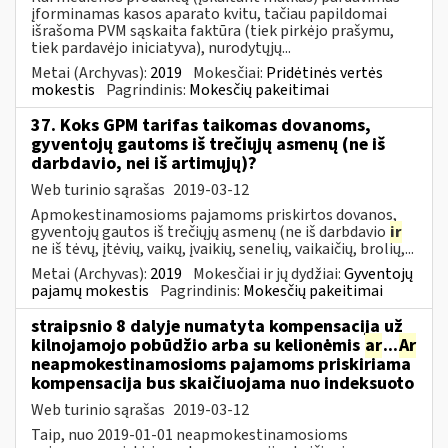
įforminamas kasos aparato kvitu, tačiau papildomai
išrašoma PVM sąskaita faktūra (tiek pirkėjo prašymu,
tiek pardavėjo iniciatyva), nurodytųjų...
Metai (Archyvas):
2019
Mokesčiai:
Pridėtinės vertės
mokestis
Pagrindinis:
Mokesčių pakeitimai
37. Koks GPM tarifas taikomas dovanoms,
gyventojų gautoms iš trečiųjų asmenų (ne iš
darbdavio, nei iš artimųjų)?
Web turinio sąrašas
2019-03-12
Apmokestinamosioms pajamoms priskirtos dovanos,
gyventojų gautos iš trečiųjų asmenų (ne iš darbdavio
ir
ne iš tėvų, įtėvių, vaikų, įvaikių, senelių, vaikaičių, brolių,...
Metai (Archyvas):
2019
Mokesčiai ir jų dydžiai:
Gyventojų
pajamų mokestis
Pagrindinis:
Mokesčių pakeitimai
straipsnio 8 dalyje numatyta kompensacija už
kilnojamojo pobūdžio arba su kelionėmis
ar
...
Ar
neapmokestinamosioms pajamoms priskiriama
kompensacija bus skaičiuojama nuo indeksuoto
Web turinio sąrašas
2019-03-12
Taip, nuo 2019-01-01 neapmokestinamosioms