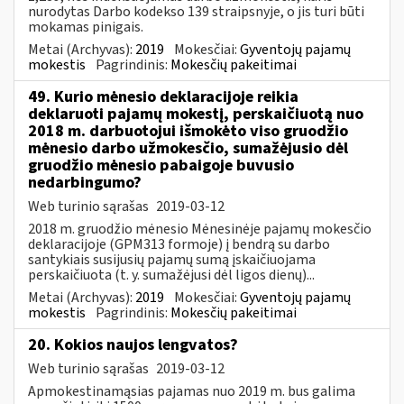
nurodytas Darbo kodekso 139 straipsnyje, o jis turi būti
mokamas pinigais.
Metai (Archyvas):
2019
Mokesčiai:
Gyventojų pajamų
mokestis
Pagrindinis:
Mokesčių pakeitimai
49. Kurio mėnesio deklaracijoje reikia
deklaruoti pajamų mokestį, perskaičiuotą nuo
2018 m. darbuotojui išmokėto viso gruodžio
mėnesio darbo užmokesčio, sumažėjusio dėl
gruodžio mėnesio pabaigoje buvusio
nedarbingumo?
Web turinio sąrašas
2019-03-12
2018 m. gruodžio mėnesio Mėnesinėje pajamų mokesčio
deklaracijoje (GPM313 formoje) į bendrą su darbo
santykiais susijusių pajamų sumą įskaičiuojama
perskaičiuota (t. y. sumažėjusi dėl ligos dienų)...
Metai (Archyvas):
2019
Mokesčiai:
Gyventojų pajamų
mokestis
Pagrindinis:
Mokesčių pakeitimai
20. Kokios naujos lengvatos?
Web turinio sąrašas
2019-03-12
Apmokestinamąsias pajamas nuo 2019 m. bus galima