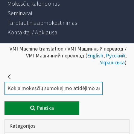
Mokesčių kalendorius
Seminarai
Tarptautinis apmokestinimas
Kontaktai / Apklausa
VMI Machine translation / VMI Машинный перевод /
VMI Машинний переклад (
English
,
Русский
,
Українська
)
Paieška
Kategorijos