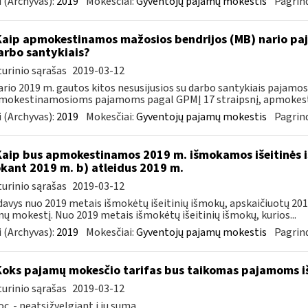
 (Archyvas):
2019
Mokesčiai:
Gyventojų pajamų mokestis
Pagrind
Kaip apmokestinamos mažosios bendrijos (MB) nario paj
arbo santykiais?
urinio sąrašas
2019-03-12
rio 2019 m. gautos kitos nesusijusios su darbo santykiais pajamo
mokestinamosioms pajamoms pagal GPMĮ 17 straipsnį, apmokesti
 (Archyvas):
2019
Mokesčiai:
Gyventojų pajamų mokestis
Pagrind
Kaip bus apmokestinamos 2019 m. išmokamos išeitinės i
kant 2019 m. b) atleidus 2019 m.
urinio sąrašas
2019-03-12
avys nuo 2019 metais išmokėtų išeitinių išmokų, apskaičiuotų 2018 
ų mokestį. Nuo 2019 metais išmokėtų išeitinių išmokų, kurios...
 (Archyvas):
2019
Mokesčiai:
Gyventojų pajamų mokestis
Pagrind
Koks pajamų mokesčio tarifas bus taikomas pajamoms i
urinio sąrašas
2019-03-12
oc. - neatsižvelgiant į jų sumą.