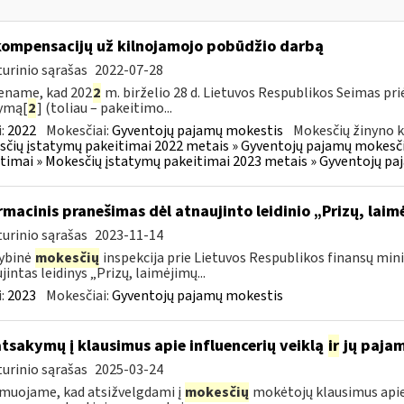
kompensacijų už kilnojamojo pobūdžio darbą
urinio sąrašas
2022-07-28
ename, kad 202
2
m. birželio 28 d. Lietuvos Respublikos Seimas p
ymą[
2
] (toliau – pakeitimo...
:
2022
Mokesčiai:
Gyventojų pajamų mokestis
Mokesčių žinyno k
čių įstatymų pakeitimai 2022 metais » Gyventojų pajamų mokesči
timai » Mokesčių įstatymų pakeitimai 2023 metais » Gyventojų p
rmacinis pranešimas dėl atnaujinto leidinio „Prizų, lai
urinio sąrašas
2023-11-14
ybinė
mokesčių
inspekcija prie Lietuvos Respublikos finansų minis
jintas leidinys „Prizų, laimėjimų...
:
2023
Mokesčiai:
Gyventojų pajamų mokestis
atsakymų į klausimus apie influencerių veiklą
ir
jų paja
urinio sąrašas
2025-03-24
muojame, kad atsižvelgdami į
mokesčių
mokėtojų klausimus apie