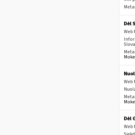
Metai
Dėl 
Web t
Infor
Slova
Metai
Mokes
Nuol
Web t
Nuola
Metai
Mokes
Dėl 
Web t
Siekd