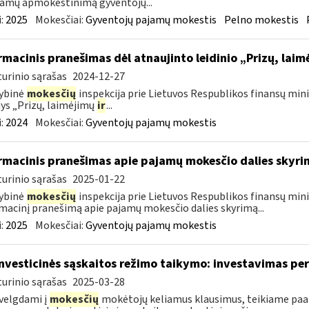
jamų apmokestinimą gyventojų...
:
2025
Mokesčiai:
Gyventojų pajamų mokestis
Pelno mokestis
rmacinis pranešimas dėl atnaujinto leidinio „Prizų, lai
urinio sąrašas
2024-12-27
ybinė
mokesčių
inspekcija prie Lietuvos Respublikos finansų minis
nys „Prizų, laimėjimų
ir
...
:
2024
Mokesčiai:
Gyventojų pajamų mokestis
rmacinis pranešimas apie pajamų mokesčio dalies sky
urinio sąrašas
2025-01-22
ybinė
mokesčių
inspekcija prie Lietuvos Respublikos finansų mini
macinį pranešimą apie pajamų mokesčio dalies skyrimą...
:
2025
Mokesčiai:
Gyventojų pajamų mokestis
investicinės sąskaitos režimo taikymo: investavimas pe
urinio sąrašas
2025-03-28
velgdami į
mokesčių
mokėtojų keliamus klausimus, teikiame paa