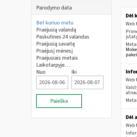
Parodymo data
Dėl 
Bet kuriuo metu
Web t
Praėjusią valandą
Prim
Paskutines 24 valandas
įstat
Praėjusią savaitę
Metai
Mokes
Praėjusį mėnesį
pakei
Praėjusiais metais
Laikotarpyje…
Info
Nuo
Iki
Web t
Valst
atnau
Metai
Paieška
Dėl 
Web t
Infor