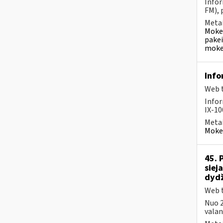
Infor
FM), 
Metai
Mokes
pakei
mokes
Info
Web t
Infor
IX-10
Metai
Mokes
45. 
siej
dydž
Web t
Nuo 2
valand