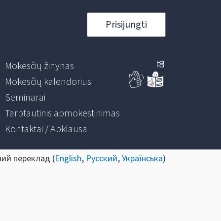
Prisijungti
Mokesčių žinynas
Mokesčių kalendorius
Seminarai
Tarptautinis apmokestinimas
Kontaktai / Apklausa
ний переклад (
English
,
Русский
,
Українська
)