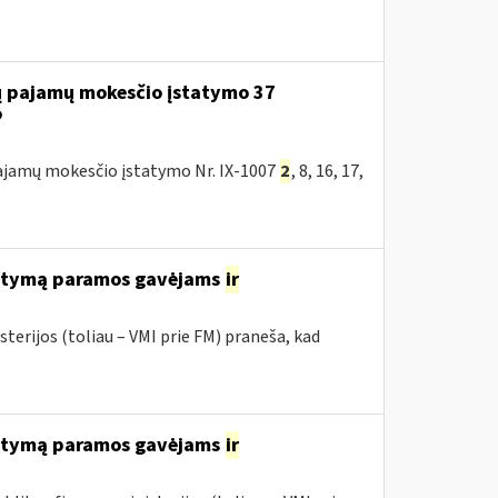
jų pajamų mokesčio įstatymo 37
o
 pajamų mokesčio įstatymo Nr. IX-1007
2
, 8, 16, 17,
tatymą paramos gavėjams
ir
terijos (toliau – VMI prie FM) praneša, kad
tatymą paramos gavėjams
ir