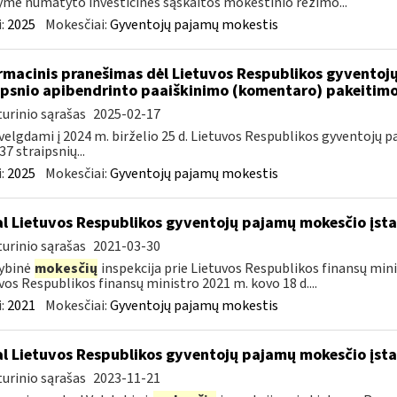
yme numatyto investicinės sąskaitos mokestinio režimo...
:
2025
Mokesčiai:
Gyventojų pajamų mokestis
rmacinis pranešimas dėl Lietuvos Respublikos gyvento
ipsnio apibendrinto paaiškinimo (komentaro) pakeitim
urinio sąrašas
2025-02-17
velgdami į 2024 m. birželio 25 d. Lietuvos Respublikos gyventojų
37 straipsnių...
:
2025
Mokesčiai:
Gyventojų pajamų mokestis
l Lietuvos Respublikos gyventojų pajamų mokesčio įs
urinio sąrašas
2021-03-30
ybinė
mokesčių
inspekcija prie Lietuvos Respublikos finansų minis
vos Respublikos finansų ministro 2021 m. kovo 18 d....
:
2021
Mokesčiai:
Gyventojų pajamų mokestis
l Lietuvos Respublikos gyventojų pajamų mokesčio įs
urinio sąrašas
2023-11-21