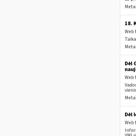
Metai
18. 
Web t
Taika
Metai
Dėl 
nauj
Web t
Vadov
vien
Metai
Dėl 
Web t
Infor
VMI p