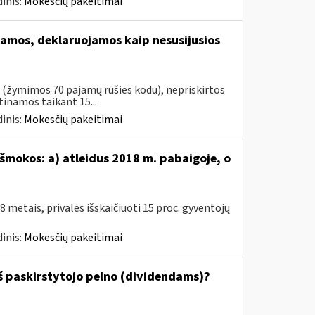
inis:
Mokesčių pakeitimai
amos, deklaruojamos kaip nesusijusios
s (žymimos 70 pajamų rūšies kodu), nepriskirtos
namos taikant 15...
inis:
Mokesčių pakeitimai
šmokos: a) atleidus 2018 m. pabaigoje, o
metais, privalės išskaičiuoti 15 proc. gyventojų
inis:
Mokesčių pakeitimai
š paskirstytojo pelno (dividendams)?