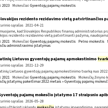
:
2023
Mokesčiai:
Gyventojų pajamų mokestis
Slovakijos rezidento rezidavimo vietą patvirtinančios
urinio sąrašas
2021-04-21
muojame, kad Slovakijos Respublikos finansų administratorius pra
kijos rezidento rezidavimo vietą patvirtinanti pažyma, naudojama t
:
2021
Mokesčiai:
Gyventojų pajamų mokestis
Pelno mokestis
čiu administravimo įstatymas
atinių Lietuvos gyventojų pajamų apmokestinimo
tvar
urinio sąrašas
2021-12-29
tinių Lietuvos gyventojų pajamų apmokestinimo tvarką nuo 2022 m. 
:
2021
Mokesčiai:
Gyventojų pajamų mokestis
Mokesčių žinyno k
čių įstatymų pakeitimai 2022 metais » Gyventojų pajamų mokesči
Gyventojų pajamų mokesčio įstatymo 17 straipsnio api
urinio sąrašas
2026-05-28
ami užtikrinti sklandų
mokesčių
įstatymų įgyvendinimą, parengė