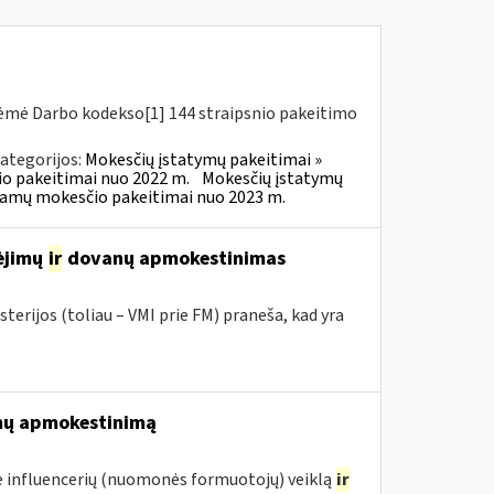
riėmė Darbo kodekso[1] 144 straipsnio pakeitimo
ategorijos:
Mokesčių įstatymų pakeitimai »
o pakeitimai nuo 2022 m.
Mokesčių įstatymų
ajamų mokesčio pakeitimai nuo 2023 m.
mėjimų
ir
dovanų apmokestinimas
terijos (toliau – VMI prie FM) praneša, kad yra
mų apmokestinimą
 influencerių (nuomonės formuotojų) veiklą
ir