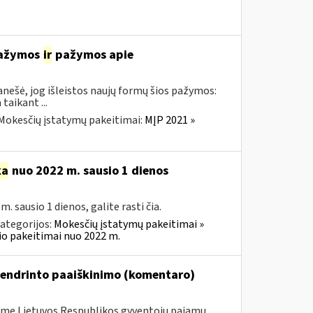
 pažymos
ir
pažymos apie
nešė, jog išleistos naujų formų šios pažymos:
aikant ...
Mokesčių įstatymų pakeitimai:
MĮP 2021 »
ka
nuo 2022 m. sausio 1 dienos
sausio 1 dienos, galite rasti čia.
ategorijos:
Mokesčių įstatymų pakeitimai »
o pakeitimai nuo 2022 m.
bendrinto paaiškinimo (komentaro)
me Lietuvos Respublikos gyventojų pajamų