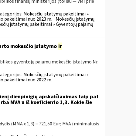
blikos finansų ministerijos (toliau — VMI prie
ategorijos:
Mokesčių įstatymų pakeitimai »
o pakeitimai nuo 2023 m.
Mokesčių įstatymų
sčių įstatymų pakeitimai » Gyventojų pajamų
turto mokesčio įstatymo
ir
ublikos gyventojų pajamų mokesčio įstatymo Nr.
ategorijos:
Mokesčių įstatymų pakeitimai »
o pakeitimai nuo 2022 m.
enį dienpinigių apskaičiavimas taip pat
rba MVA x iš koeficiento 1,3. Kokie šie
 dydis (MMA x 1,3) = 721,50 Eur; MVA (minimalusis