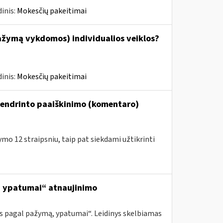
inis:
Mokesčių pakeitimai
ažymą vykdomos) individualios veiklos?
inis:
Mokesčių pakeitimai
bendrinto paaiškinimo (komentaro)
o 12 straipsniu, taip pat siekdami užtikrinti
ą, ypatumai“ atnaujinimo
os pagal pažymą, ypatumai“. Leidinys skelbiamas