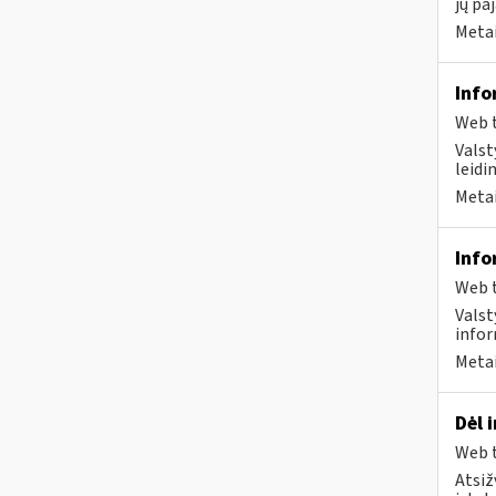
jų pa
Metai
Info
Web t
Valst
leidi
Metai
Info
Web t
Valst
infor
Metai
Dėl 
Web t
Atsiž