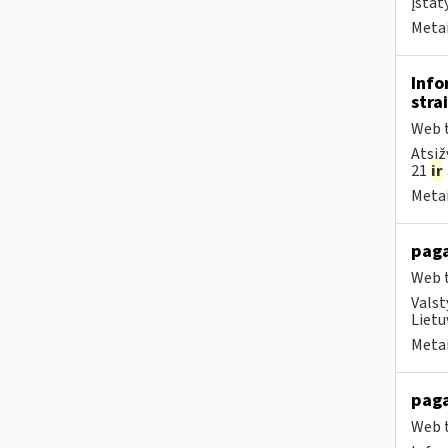
įstat
Metai
Info
stra
Web t
Atsiž
21
ir
Metai
paga
Web t
Valst
Lietu
Metai
paga
Web t