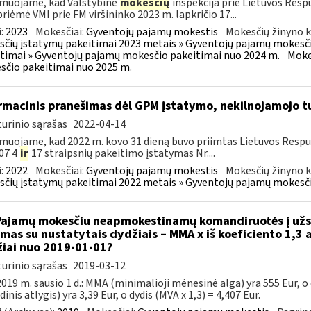
muojame, kad Valstybinė
mokesčių
inspekcija prie Lietuvos Respu
priėmė VMI prie FM viršininko 2023 m. lapkričio 17...
:
2023
Mokesčiai:
Gyventojų pajamų mokestis
Mokesčių žinyno k
čių įstatymų pakeitimai 2023 metais » Gyventojų pajamų mokesči
timai » Gyventojų pajamų mokesčio pakeitimai nuo 2024 m.
Moke
čio pakeitimai nuo 2025 m.
rmacinis pranešimas dėl GPM įstatymo, nekilnojamojo 
urinio sąrašas
2022-04-14
muojame, kad 2022 m. kovo 31 dieną buvo priimtas Lietuvos Resp
07 4
ir
17 straipsnių pakeitimo įstatymas Nr....
:
2022
Mokesčiai:
Gyventojų pajamų mokestis
Mokesčių žinyno k
čių įstatymų pakeitimai 2022 metais » Gyventojų pajamų mokesči
Pajamų mokesčiu neapmokestinamų komandiruotės į užsi
amas su nustatytais dydžiais – MMA x iš koeficiento 1,3 a
iai nuo 2019-01-01?
urinio sąrašas
2019-03-12
019 m. sausio 1 d.: MMA (minimalioji mėnesinė alga) yra 555 Eur, o
inis atlygis) yra 3,39 Eur, o dydis (MVA x 1,3) = 4,407 Eur.