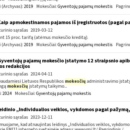
 (Archyvas):
2019
Mokesčiai:
Gyventojų pajamų mokestis
Pagrind
Kaip apmokestinamos pajamos iš įregistruotos (pagal p
urinio sąrašas
2019-03-12
nt 15 proc. tarifą (atėmus mokesčio kreditą).
 (Archyvas):
2019
Mokesčiai:
Gyventojų pajamų mokestis
Pagrind
Gyventojų pajamų mokesčio įstatymo 12 straipsnio api
os redakcijos
urinio sąrašas
2024-04-11
audamiesi Lietuvos Respublikos
mokesčių
administravimo įstatym
ingą
mokesčių
įstatymų taikymo...
:
2024
Mokesčiai:
Gyventojų pajamų mokestis
leidinio „Individualios veiklos, vykdomos pagal pažym
urinio sąrašas
2023-12-11
muojame, kad atnaujintas leidinys „Individualios veiklos, vykdom
rie FM[1] interneto svetainėje adresu: www.vmi.lt/ Pagrindinis /...