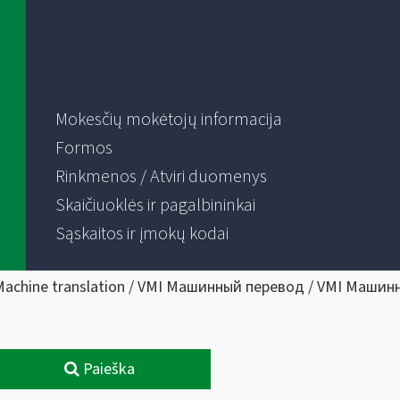
Mokesčių mokėtojų informacija
Formos
Rinkmenos / Atviri duomenys
Skaičiuoklės ir pagalbininkai
Sąskaitos ir įmokų kodai
Machine translation / VMI Машинный перевод / VMI Машин
Paieška