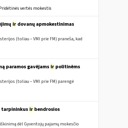
Pridėtinės vertės mokestis
mėjimų
ir
dovanų apmokestinimas
terijos (toliau – VMI prie FM) praneša, kad
rimą paramos gavėjams
ir
politinėms
sterijos (toliau – VMI prie FM) parengė
r tarpininkus
ir
bendrosios
iškinimą dėl Gyventojų pajamų mokesčio