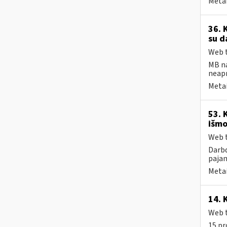
Metai
36. 
su d
Web t
MB na
neap
Metai
53. 
išmo
Web t
Darbd
pajam
Metai
14. 
Web t
15 pr