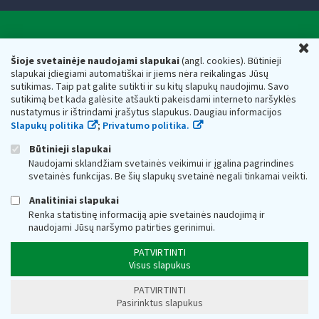
Valstybinė mokesčių inspekcija prie Lietuvos
U
Respublikos finansų ministerijos
Šioje svetainėje naudojami slapukai
(angl. cookies). Būtinieji
slapukai įdiegiami automatiškai ir jiems nėra reikalingas Jūsų
Biudžetinė įstaiga. Juridinio asmens kodas — 188659752,
sutikimas. Taip pat galite sutikti ir su kitų slapukų naudojimu. Savo
adresas: Vasario 16-osios g. 14, 01107 Vilnius, Lietuva, el.paštas:
sutikimą bet kada galėsite atšaukti pakeisdami interneto naršyklės
vmi@vmi.lt
, E. pristatymo dėžutės adresas 188659752
nustatymus ir ištrindami įrašytus slapukus. Daugiau informacijos
Duomenys apie Valstybinę mokesčių inspekciją prie Lietuvos
Slapukų politika
;
Privatumo politika.
Respublikos finansų ministerijos kaupiami ir saugomi Juridinių
asmenų registre
Būtinieji slapukai
Naudojami sklandžiam svetainės veikimui ir įgalina pagrindines
svetainės funkcijas. Be šių slapukų svetainė negali tinkamai veikti.
Analitiniai slapukai
Renka statistinę informaciją apie svetainės naudojimą ir
naudojami Jūsų naršymo patirties gerinimui.
PATVIRTINTI
Visus slapukus
PATVIRTINTI
Pasirinktus slapukus