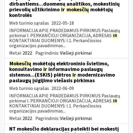
dirbantiems...duomenų analitikos, mokestinių
prievolių užtikrinimo
ir
mokesčių
mokėtojų
kontrolės
Web turinio sąrašas
2022-05-18
INFORMACIJA APIE PRADEDAMUS PIRKIMUS Paslaugų
pirkimai I. PERKANČIOJI ORGANIZACIJA, ADRESAS
IR
KONTAKTINIAI DUOMENYS: I.1. Perkančiosios
organizacijos pavadinimas...
Metai:
2022
Pagrindinis:
Viešieji pirkimai
Mokesčių
mokėtojų elektroninio švietimo,
konsultavimo
ir
informavimo paslaugų
sistemos...(ESKIS) plėtros
ir
modernizavimo
paslaugų įsigijimo viešasis pirkimas
Web turinio sąrašas
2022-06-09
INFORMACIJA APIE PRADEDAMUS PIRKIMUS Paslaugų
pirkimai I. PERKANČIOJI ORGANIZACIJA, ADRESAS
IR
KONTAKTINIAI DUOMENYS: I.1. Perkančiosios
organizacijos pavadinimas...
Metai:
2022
Pagrindinis:
Viešieji pirkimai
NT mokesčio deklaracijas pateikti bei mokestį