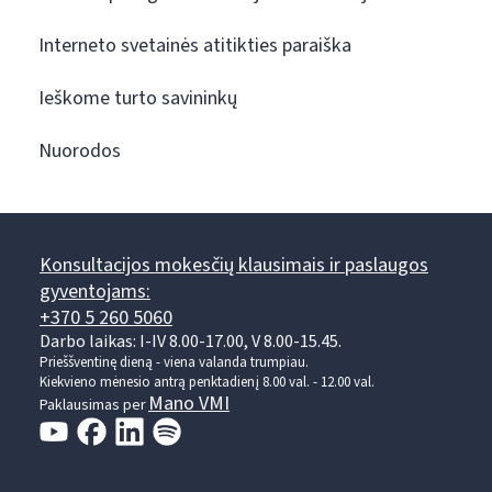
Interneto svetainės atitikties paraiška
Ieškome turto savininkų
Nuorodos
Konsultacijos mokesčių klausimais ir paslaugos
gyventojams:
+370 5 260 5060
Darbo laikas: I-IV 8.00-17.00, V 8.00-15.45.
Prieššventinę dieną - viena valanda trumpiau.
Kiekvieno mėnesio antrą penktadienį 8.00 val. - 12.00 val.
Mano VMI
Paklausimas per