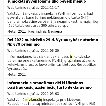
sumokėti gyventojams liko beveik mėnuo
Web turinio sąrašas
2022-11-17
Valstybinė mokesčių inspekcija (VMI) informuoja, kad
gyventojai, kurių turimo nekilnojamojo turto (NT)
bendra mokestinė vertė viršija neapmokestinamąją ribą
(150 tūkst. eurų arba 200 tūkst. eurų,...
Metai:
2022
Pagrindinis:
Naujiena
Dėl 2022 m. birželio 29 d. Vyriausybės nutarimo
Nr. 679 priėmimo
Web turinio sąrašas
2022-06-30
Informuojame, kad siekiant sklandaus
ir
kokybiško
perėjimo prie skaitmeninio PVM[1] grąžinimo užsienio
keleiviams proceso buvo priimtas Lietuvos Respublikos
Vyriausybės...
Metai:
2022
Informacinis pranešimas dėl iš Ukrainos
pasitraukusių užsieniečių turto deklaravimo
Web turinio sąrašas
2022-05-03
Valstybinė
mokesčių
inspekcija prie Lietuvos
Respublikos finansų ministerijos (toliau – VMI prie FM)