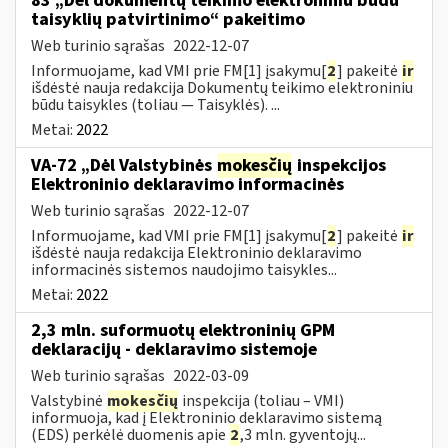
83 „Dėl dokumentų teikimo elektroniniu būdu
taisyklių patvirtinimo“ pakeitimo
Web turinio sąrašas
2022-12-07
Informuojame, kad VMI prie FM[1] įsakymu[
2
] pakeitė
ir
išdėstė nauja redakcija Dokumentų teikimo elektroniniu
būdu taisykles (toliau — Taisyklės). ...
Metai:
2022
VA-72 „Dėl Valstybinės
mokesčių
inspekcijos
Elektroninio deklaravimo informacinės
Web turinio sąrašas
2022-12-07
Informuojame, kad VMI prie FM[1] įsakymu[
2
] pakeitė
ir
išdėstė nauja redakcija Elektroninio deklaravimo
informacinės sistemos naudojimo taisykles...
Metai:
2022
2,3 mln. suformuotų elektroninių GPM
deklaracijų - deklaravimo sistemoje
Web turinio sąrašas
2022-03-09
Valstybinė
mokesčių
inspekcija (toliau – VMI)
informuoja, kad į Elektroninio deklaravimo sistemą
(EDS) perkėlė duomenis apie
2
,3 mln. gyventojų...