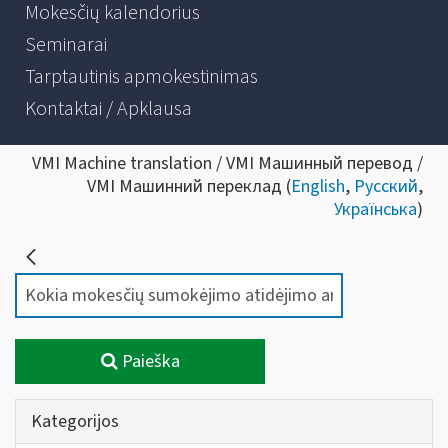
Mokesčių kalendorius
Seminarai
Tarptautinis apmokestinimas
Kontaktai / Apklausa
VMI Machine translation / VMI Машинный перевод /
VMI Машинний переклад (
English
,
Русский
,
Українська
)
Paieška
Kategorijos