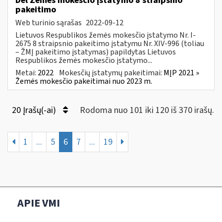
Dėl Žemės mokesčio įstatymo 8 straipsnio
pakeitimo
Web turinio sąrašas
2022-09-12
Lietuvos Respublikos žemės mokesčio įstatymo Nr. I-
2675 8 straipsnio pakeitimo įstatymu Nr. XIV-996 (toliau
– ŽMĮ pakeitimo įstatymas) papildytas Lietuvos
Respublikos žemės mokesčio įstatymo...
Metai:
2022
Mokesčių įstatymų pakeitimai:
MĮP 2021 »
Žemės mokesčio pakeitimai nuo 2023 m.
20 Įrašų(-ai)
Rodoma nuo 101 iki 120 iš 370 irašų.
1
...
5
6
7
...
19
APIE VMI