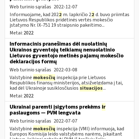
Web turinio sąrašas
2022-12-07
Informuojame, kad 202
2
m. lapkričio 2
2
d. buvo priimtas
Lietuvos Respublikos pridėtinės vertės mokesčio
įstatymo Nr. IX-751 19 straipsnio pakeitimo...
Metai:
2022
Informacinis pranešimas dėl nuolatinių
Ukrainos gyventojų teikiamų nenuolatinio
Lietuvos gyventojo metinės pajamų mokesčio
deklaracijos formų
Web turinio sąrašas
2022-03-08
Valstybinė
mokesčių
inspekcija prie Lietuvos
Respublikos finansų ministerijos, atsižvelgdama į tai,
kad dėl Ukrainoje susiklosčiusios
situacijos
...
Metai:
2022
Ukrainai paremti įsigytoms prekėms
ir
paslaugoms — PVM lengvata
Web turinio sąrašas
2022-07-07
Valstybinė
mokesčių
inspekcija (VMI) informuoja, kad
Europos Komisija leido valstybėms narėms, įskaitant