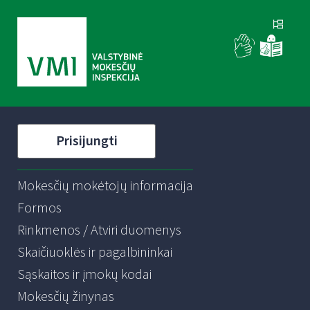
Prisijungti
Mokesčių mokėtojų informacija
Formos
Rinkmenos / Atviri duomenys
Skaičiuoklės ir pagalbininkai
Sąskaitos ir įmokų kodai
Mokesčių žinynas