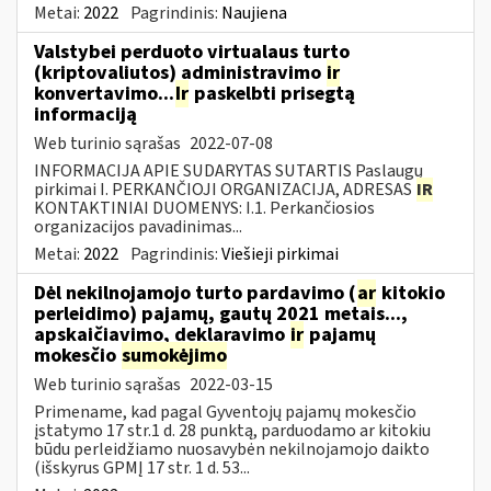
Metai:
2022
Pagrindinis:
Naujiena
Valstybei perduoto virtualaus turto
(kriptovaliutos) administravimo
ir
konvertavimo...
Ir
paskelbti prisegtą
informaciją
Web turinio sąrašas
2022-07-08
INFORMACIJA APIE SUDARYTAS SUTARTIS Paslaugų
pirkimai I. PERKANČIOJI ORGANIZACIJA, ADRESAS
IR
KONTAKTINIAI DUOMENYS: I.1. Perkančiosios
organizacijos pavadinimas...
Metai:
2022
Pagrindinis:
Viešieji pirkimai
Dėl nekilnojamojo turto pardavimo (
ar
kitokio
perleidimo) pajamų, gautų 2021 metais...,
apskaičiavimo, deklaravimo
ir
pajamų
mokesčio
sumokėjimo
Web turinio sąrašas
2022-03-15
Primename, kad pagal Gyventojų pajamų mokesčio
įstatymo 17 str.1 d. 28 punktą, parduodamo ar kitokiu
būdu perleidžiamo nuosavybėn nekilnojamojo daikto
(išskyrus GPMĮ 17 str. 1 d. 53...