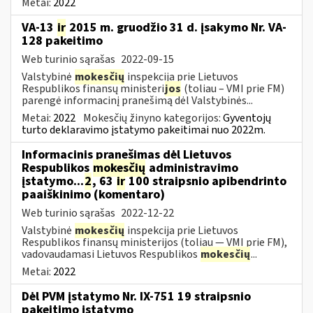
Metai:
2022
VA-13
ir
2015 m. gruodžio 31 d. įsakymo Nr. VA-
128 pakeitimo
Web turinio sąrašas
2022-09-15
Valstybinė
mokesčių
inspekcija prie Lietuvos
Respublikos finansų ministeri
jos
(toliau – VMI prie FM)
parengė informacinį pranešimą dėl Valstybinės...
Metai:
2022
Mokesčių žinyno kategorijos:
Gyventojų
turto deklaravimo įstatymo pakeitimai nuo 2022m.
Informacinis pranešimas dėl Lietuvos
Respublikos
mokesčių
administravimo
įstatymo...
2
, 63
ir
100 straipsnio apibendrinto
paaiškinimo (komentaro)
Web turinio sąrašas
2022-12-22
Valstybinė
mokesčių
inspekcija prie Lietuvos
Respublikos finansų ministerijos (toliau — VMI prie FM),
vadovaudamasi Lietuvos Respublikos
mokesčių
...
Metai:
2022
Dėl PVM įstatymo Nr. IX-751 19 straipsnio
pakeitimo įstatymo