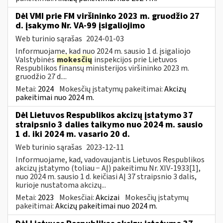
Dėl VMI prie FM viršininko 2023 m. gruodžio 27
d. įsakymo Nr. VA-99 įsigaliojimo
Web turinio sąrašas
2024-01-03
Informuojame, kad nuo 2024 m. sausio 1 d. įsigaliojo
Valstybinės
mokesčių
inspekcijos prie Lietuvos
Respublikos finansų ministerijos viršininko 2023 m.
gruodžio 27 d....
Metai:
2024
Mokesčių įstatymų pakeitimai:
Akcizų
pakeitimai nuo 2024 m.
Dėl Lietuvos Respublikos akcizų įstatymo 37
straipsnio 3 dalies taikymo nuo 2024 m. sausio
1 d. iki 2024 m. vasario 20 d.
Web turinio sąrašas
2023-12-11
Informuojame, kad, vadovaujantis Lietuvos Respublikos
akcizų įstatymo (toliau − AĮ) pakeitimu Nr. XIV-1933[1],
nuo 2024 m. sausio 1 d. keičiasi AĮ 37 straipsnio 3 dalis,
kurioje nustatoma akcizų...
Metai:
2023
Mokesčiai:
Akcizai
Mokesčių įstatymų
pakeitimai:
Akcizų pakeitimai nuo 2024 m.