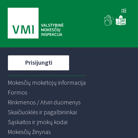
Prisijungti
Mokesčių mokėtojų informacija
Formos
Rinkmenos / Atviri duomenys
Skaičiuoklės ir pagalbininkai
Sąskaitos ir įmokų kodai
Mokesčių žinynas