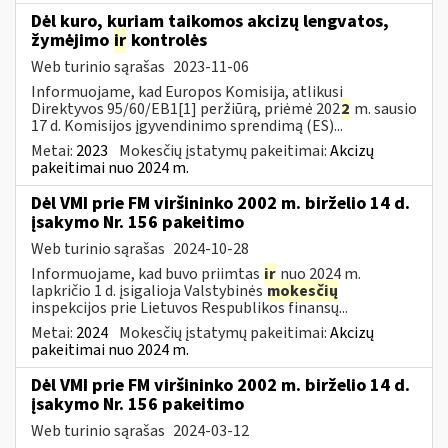
Dėl kuro, kuriam taikomos akcizų lengvatos,
žymėjimo
ir
kontrolės
Web turinio sąrašas
2023-11-06
Informuojame, kad Europos Komisija, atlikusi
Direktyvos 95/60/EB1[1] peržiūrą, priėmė 202
2
m. sausio
17 d. Komisijos įgyvendinimo sprendimą (ES)...
Metai:
2023
Mokesčių įstatymų pakeitimai:
Akcizų
pakeitimai nuo 2024 m.
Dėl VMI prie FM viršininko 2002 m. birželio 14 d.
įsakymo Nr. 156 pakeitimo
Web turinio sąrašas
2024-10-28
Informuojame, kad buvo priimtas
ir
nuo 2024 m.
lapkričio 1 d. įsigalioja Valstybinės
mokesčių
inspekcijos prie Lietuvos Respublikos finansų...
Metai:
2024
Mokesčių įstatymų pakeitimai:
Akcizų
pakeitimai nuo 2024 m.
Dėl VMI prie FM viršininko 2002 m. birželio 14 d.
įsakymo Nr. 156 pakeitimo
Web turinio sąrašas
2024-03-12