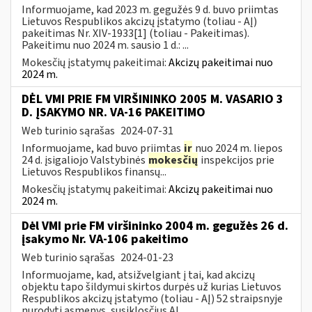
Informuojame, kad 2023 m. gegužės 9 d. buvo priimtas
Lietuvos Respublikos akcizų įstatymo (toliau - AĮ)
pakeitimas Nr. XIV-1933[1] (toliau - Pakeitimas).
Pakeitimu nuo 2024 m. sausio 1 d.: ...
Mokesčių įstatymų pakeitimai:
Akcizų pakeitimai nuo
2024 m.
DĖL VMI PRIE FM VIRŠININKO 2005 M. VASARIO 3
D. ĮSAKYMO NR. VA-16 PAKEITIMO
Web turinio sąrašas
2024-07-31
Informuojame, kad buvo priimtas
ir
nuo 2024 m. liepos
24 d. įsigaliojo Valstybinės
mokesčių
inspekcijos prie
Lietuvos Respublikos finansų...
Mokesčių įstatymų pakeitimai:
Akcizų pakeitimai nuo
2024 m.
Dėl VMI prie FM viršininko 2004 m. gegužės 26 d.
įsakymo Nr. VA-106 pakeitimo
Web turinio sąrašas
2024-01-23
Informuojame, kad, atsižvelgiant į tai, kad akcizų
objektu tapo šildymui skirtos durpės už kurias Lietuvos
Respublikos akcizų įstatymo (toliau - AĮ) 52 straipsnyje
nurodyti asmenys, susiklosčius AĮ...