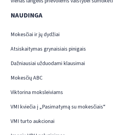
Vienas langelis prievolėms valstybei sumokėti
NAUDINGA
Mokesčiai ir jų dydžiai
Atsiskaitymas grynaisiais pinigais
Dažniausiai užduodami klausimai
Mokesčių ABC
Viktorina moksleiviams
VMI kviečia į „Pasimatymą su mokesčiais“
VMI turto aukcionai