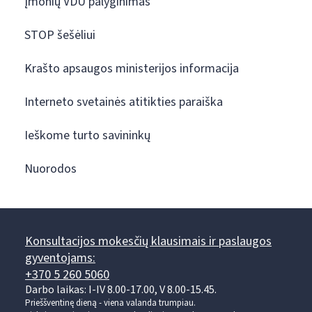
Įmonių VDU palyginimas
STOP šešėliui
Krašto apsaugos ministerijos informacija
Interneto svetainės atitikties paraiška
Ieškome turto savininkų
Nuorodos
Konsultacijos mokesčių klausimais ir paslaugos
gyventojams:
+370 5 260 5060
Darbo laikas: I-IV 8.00-17.00, V 8.00-15.45.
Prieššventinę dieną - viena valanda trumpiau.