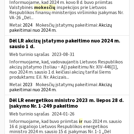
Informuojame, kad 2024 m. kovo 8 d. buvo priimtas
Valstybinės
mokesčių
inspekcijos prie Lietuvos
Respublikos finansų ministerijos viršininko įsakymas Nr.
VA-26 „Dėl...
Metai:
2024
Mokesčių įstatymų pakeitimai:
Akcizų
pakeitimai nuo 2024 m.
Dėl LR akcizų įstatymo pakeitimo nuo 2024 m.
sausio 1 d.
Web turinio sąrašas
2023-08-31
Informuojame, kad, vadovaujantis Lietuvos Respublikos
akcizų įstatymo (toliau − AĮ) pakeitimu Nr. XIV-446[1],
nuo 2024 m. sausio 1 d. keičiasi akcizų tarifai šiems
produktams: Eil. Nr. Akcizais...
Metai:
2023
Mokesčių įstatymų pakeitimai:
Akcizų
pakeitimai nuo 2024 m.
Dėl LR energetikos ministro 2023 m. liepos 28 d.
įsakymo Nr. 1-249 pakeitimo
Web turinio sąrašas
2024-01-26
Informuojame, kad buvo priimtas
ir
nuo 2024 m. sausio
16 d. įsigaliojo Lietuvos Respublikos energetikos
ministro 2024 m. sausio 15 d. įsakymas Nr. 1-1 „Dėl