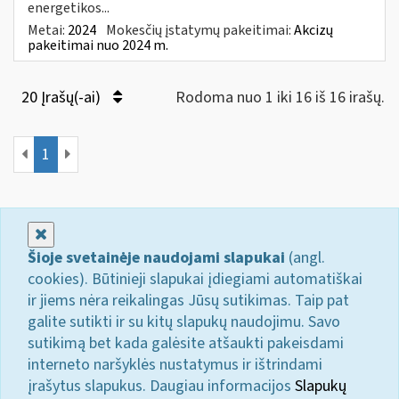
energetikos...
Metai:
2024
Mokesčių įstatymų pakeitimai:
Akcizų
pakeitimai nuo 2024 m.
20 Įrašų(-ai)
Rodoma nuo 1 iki 16 iš 16 irašų.
1
Uždaryti
Šioje svetainėje naudojami slapukai
(angl.
cookies). Būtinieji slapukai įdiegiami automatiškai
ir jiems nėra reikalingas Jūsų sutikimas. Taip pat
galite sutikti ir su kitų slapukų naudojimu. Savo
sutikimą bet kada galėsite atšaukti pakeisdami
interneto naršyklės nustatymus ir ištrindami
įrašytus slapukus. Daugiau informacijos
Slapukų