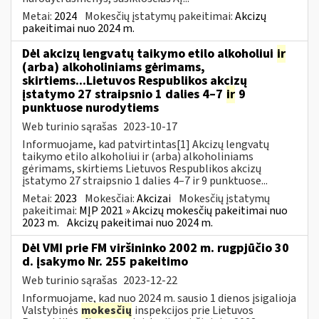
Metai:
2024
Mokesčių įstatymų pakeitimai:
Akcizų
pakeitimai nuo 2024 m.
Dėl akcizų lengvatų taikymo etilo alkoholiui
ir
(arba) alkoholiniams gėrimams,
skirtiems...Lietuvos Respublikos akcizų
įstatymo 27 straipsnio 1 dalies 4–7
ir
9
punktuose nurodytiems
Web turinio sąrašas
2023-10-17
Informuojame, kad patvirtintas[1] Akcizų lengvatų
taikymo etilo alkoholiui ir (arba) alkoholiniams
gėrimams, skirtiems Lietuvos Respublikos akcizų
įstatymo 27 straipsnio 1 dalies 4–7 ir 9 punktuose...
Metai:
2023
Mokesčiai:
Akcizai
Mokesčių įstatymų
pakeitimai:
MĮP 2021 » Akcizų mokesčių pakeitimai nuo
2023 m.
Akcizų pakeitimai nuo 2024 m.
Dėl VMI prie FM viršininko 2002 m. rugpjūčio 30
d. įsakymo Nr. 255 pakeitimo
Web turinio sąrašas
2023-12-22
Informuojame, kad nuo 2024 m. sausio 1 dienos įsigalioja
Valstybinės
mokesčių
inspekcijos prie Lietuvos