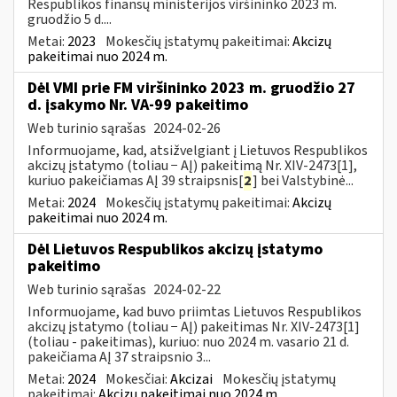
Respublikos finansų ministerijos viršininko 2023 m.
gruodžio 5 d....
Metai:
2023
Mokesčių įstatymų pakeitimai:
Akcizų
pakeitimai nuo 2024 m.
Dėl VMI prie FM viršininko 2023 m. gruodžio 27
d. įsakymo Nr. VA-99 pakeitimo
Web turinio sąrašas
2024-02-26
Informuojame, kad, atsižvelgiant į Lietuvos Respublikos
akcizų įstatymo (toliau − AĮ) pakeitimą Nr. XIV-2473[1],
kuriuo pakeičiamas AĮ 39 straipsnis[
2
] bei Valstybinė...
Metai:
2024
Mokesčių įstatymų pakeitimai:
Akcizų
pakeitimai nuo 2024 m.
Dėl Lietuvos Respublikos akcizų įstatymo
pakeitimo
Web turinio sąrašas
2024-02-22
Informuojame, kad buvo priimtas Lietuvos Respublikos
akcizų įstatymo (toliau − AĮ) pakeitimas Nr. XIV-2473[1]
(toliau - pakeitimas), kuriuo: nuo 2024 m. vasario 21 d.
pakeičiama AĮ 37 straipsnio 3...
Metai:
2024
Mokesčiai:
Akcizai
Mokesčių įstatymų
pakeitimai:
Akcizų pakeitimai nuo 2024 m.