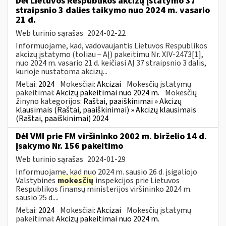
Dėl Lietuvos Respublikos akcizų įstatymo 37
straipsnio 3 dalies taikymo nuo 2024 m. vasario
21 d.
Web turinio sąrašas
2024-02-22
Informuojame, kad, vadovaujantis Lietuvos Respublikos
akcizų įstatymo (toliau − AĮ) pakeitimu Nr. XIV-2473[1],
nuo 2024 m. vasario 21 d. keičiasi AĮ 37 straipsnio 3 dalis,
kurioje nustatoma akcizų...
Metai:
2024
Mokesčiai:
Akcizai
Mokesčių įstatymų
pakeitimai:
Akcizų pakeitimai nuo 2024 m.
Mokesčių
žinyno kategorijos:
Raštai, paaiškinimai » Akcizų
klausimais (Raštai, paaiškinimai) » Akcizų klausimais
(Raštai, paaiškinimai) 2024
Dėl VMI prie FM viršininko 2002 m. birželio 14 d.
įsakymo Nr. 156 pakeitimo
Web turinio sąrašas
2024-01-29
Informuojame, kad nuo 2024 m. sausio 26 d. įsigaliojo
Valstybinės
mokesčių
inspekcijos prie Lietuvos
Respublikos finansų ministerijos viršininko 2024 m.
sausio 25 d....
Metai:
2024
Mokesčiai:
Akcizai
Mokesčių įstatymų
pakeitimai:
Akcizų pakeitimai nuo 2024 m.