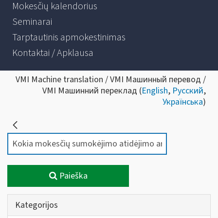
Mokesčių kalendorius
Seminarai
Tarptautinis apmokestinimas
Kontaktai / Apklausa
VMI Machine translation / VMI Машинный перевод /
VMI Машинний переклад (
English
,
Русский
,
Українська
)
Paieška
Kategorijos