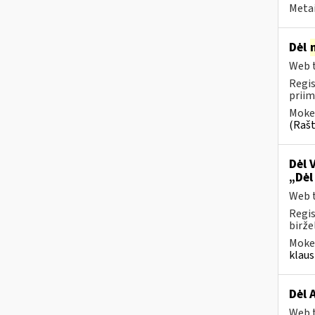
Metai
Dėl
Web t
Regis
priim
Mokes
(Rašt
Dėl 
„Dėl
Web t
Regis
biržel
Mokes
klaus
Dėl 
Web t