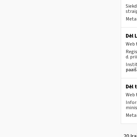
Siekd
strai
Metai
Dėl 
Web t
Regis
d. pri
Insti
paaiš
Dėl 
Web t
Infor
minis
Metai
20 Įra