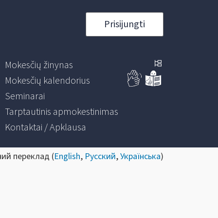
Prisijungti
Mokesčių žinynas
Mokesčių kalendorius
Seminarai
Tarptautinis apmokestinimas
Kontaktai / Apklausa
ний переклад (
English
,
Русский
,
Українська
)