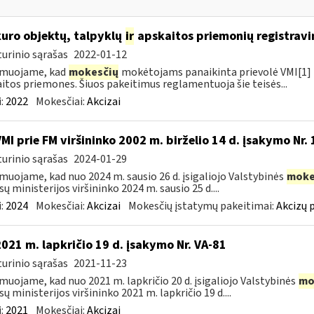
kuro objektų, talpyklų
ir
apskaitos priemonių registravi
urinio sąrašas
2022-01-12
rmuojame, kad
mokesčių
mokėtojams panaikinta prievolė VMI[1] r
itos priemones. Šiuos pakeitimus reglamentuoja šie teisės...
:
2022
Mokesčiai:
Akcizai
VMI prie FM viršininko 2002 m. birželio 14 d. įsakymo Nr.
urinio sąrašas
2024-01-29
muojame, kad nuo 2024 m. sausio 26 d. įsigaliojo Valstybinės
moke
sų ministerijos viršininko 2024 m. sausio 25 d....
:
2024
Mokesčiai:
Akcizai
Mokesčių įstatymų pakeitimai:
Akcizų 
2021 m. lapkričio 19 d. įsakymo Nr. VA-81
urinio sąrašas
2021-11-23
muojame, kad nuo 2021 m. lapkričio 20 d. įsigaliojo Valstybinės
mo
sų ministerijos viršininko 2021 m. lapkričio 19 d....
:
2021
Mokesčiai:
Akcizai