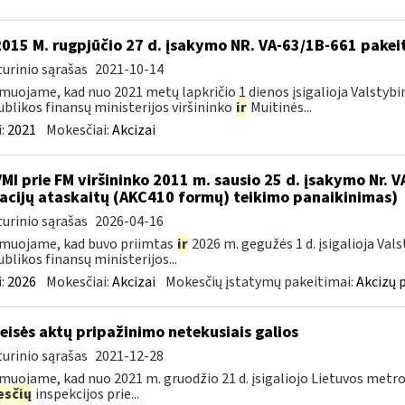
2015 M. rugpjūčio 27 d. įsakymo NR. VA-63/1B-661 pakei
urinio sąrašas
2021-10-14
muojame, kad nuo 2021 metų lapkričio 1 dienos įsigalioja Valstybi
blikos finansų ministerijos viršininko
ir
Muitinės...
:
2021
Mokesčiai:
Akcizai
VMI prie FM viršininko 2011 m. sausio 25 d. įsakymo Nr. 
acijų ataskaitų (AKC410 formų) teikimo panaikinimas)
urinio sąrašas
2026-04-16
muojame, kad buvo priimtas
ir
2026 m. gegužės 1 d. įsigalioja Val
blikos finansų ministerijos...
:
2026
Mokesčiai:
Akcizai
Mokesčių įstatymų pakeitimai:
Akcizų 
teisės aktų pripažinimo netekusiais galios
urinio sąrašas
2021-12-28
muojame, kad nuo 2021 m. gruodžio 21 d. įsigaliojo Lietuvos metro
sčių
inspekcijos prie...