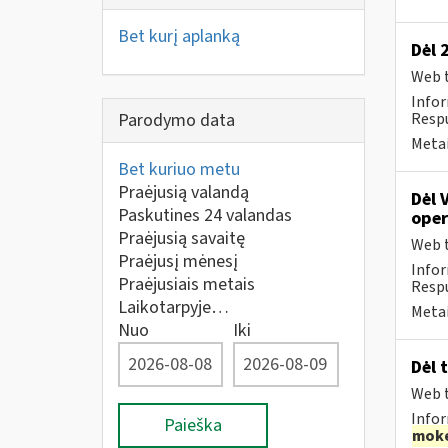
Bet kurį aplanką
Dėl 
Web t
Infor
Parodymo data
Respu
Metai
Bet kuriuo metu
Praėjusią valandą
Dėl 
Paskutines 24 valandas
oper
Praėjusią savaitę
Web t
Praėjusį mėnesį
Infor
Praėjusiais metais
Respu
Laikotarpyje…
Metai
Nuo
Iki
Dėl 
Web t
Infor
Paieška
moke