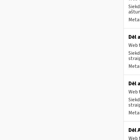
Siekd
aštun
Metai
Dėl 
Web t
Siekd
strai
Metai
Dėl 
Web t
Siekd
strai
Metai
Dėl 
Web t