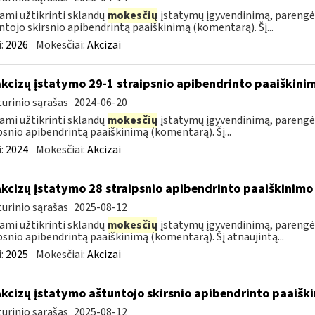
ami užtikrinti sklandų
mokesčių
įstatymų įgyvendinimą, parengė
ntojo skirsnio apibendrintą paaiškinimą (komentarą). Šį...
:
2026
Mokesčiai:
Akcizai
akcizų įstatymo 29-1 straipsnio apibendrinto paaiškin
urinio sąrašas
2024-06-20
ami užtikrinti sklandų
mokesčių
įstatymų įgyvendinimą, parengė
psnio apibendrintą paaiškinimą (komentarą). Šį...
:
2024
Mokesčiai:
Akcizai
Akcizų įstatymo 28 straipsnio apibendrinto paaiškinim
urinio sąrašas
2025-08-12
ami užtikrinti sklandų
mokesčių
įstatymų įgyvendinimą, parengė
psnio apibendrintą paaiškinimą (komentarą). Šį atnaujintą...
:
2025
Mokesčiai:
Akcizai
Akcizų įstatymo aštuntojo skirsnio apibendrinto paaiš
urinio sąrašas
2025-08-12