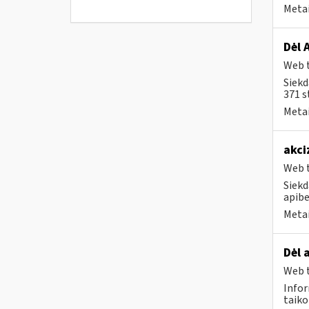
Metai
Dėl 
Web t
Siekd
371 s
Metai
akci
Web t
Siekd
apibe
Metai
Dėl 
Web t
Infor
taiko