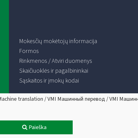
Mokesčių mokėtojų informacija
Formos
Rinkmenos / Atviri duomenys
Skaičiuoklės ir pagalbininkai
Sąskaitos ir įmokų kodai
Machine translation / VMI Машинный перевод / VMI Машин
Paieška