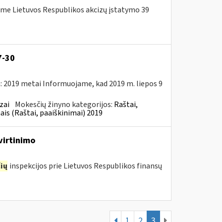
me Lietuvos Respublikos akcizų įstatymo 39
7-30
: 2019 metai Informuojame, kad 2019 m. liepos 9
zai
Mokesčių žinyno kategorijos:
Raštai,
ais (Raštai, paaiškinimai) 2019
virtinimo
ių
inspekcijos prie Lietuvos Respublikos finansų
1
2
3