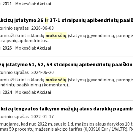
:
2021
Mokesčiai:
Akcizai
Akcizų įstatymo 36
ir
37-1 straipsnių apibendrintų paa
urinio sąrašas
2026-06-03
ami užtikrinti sklandų
mokesčių
įstatymų įgyvendinimą, parengė
traipsnių apibendrintus...
:
2026
Mokesčiai:
Akcizai
zų įstatymo 51, 52, 54 straipsnių apibendrintų paaišk
urinio sąrašas
2024-06-20
ami užtikrinti sklandų
mokesčių
įstatymų įgyvendinimą, parengė
ndrintų paaiškinimų (komentarų)...
:
2024
Mokesčiai:
Akcizai
akcizų lengvatos taikymo mažųjų alaus daryklų pagami
urinio sąrašas
2022-01-17
muojame, kad nuo 2022 m. sausio 1 d. mažosios alaus daryklos 10 t
mas 50 procentų mažesnis akcizo tarifas (0,03910 Eur / 1%LTR). Re