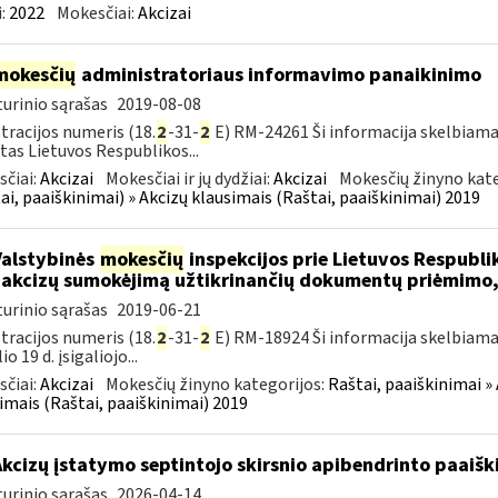
:
2022
Mokesčiai:
Akcizai
mokesčių
administratoriaus informavimo panaikinimo
urinio sąrašas
2019-08-08
tracijos numeris (18.
2
-31-
2
E) RM-24261 Ši informacija skelbiama
tas Lietuvos Respublikos...
čiai:
Akcizai
Mokesčiai ir jų dydžiai:
Akcizai
Mokesčių žinyno kate
ai, paaiškinimai) » Akcizų klausimais (Raštai, paaiškinimai) 2019
Valstybinės
mokesčių
inspekcijos prie Lietuvos Respublik
 akcizų sumokėjimą užtikrinančių dokumentų priėmimo,
urinio sąrašas
2019-06-21
tracijos numeris (18.
2
-31-
2
E) RM-18924 Ši informacija skelbiama
io 19 d. įsigaliojo...
čiai:
Akcizai
Mokesčių žinyno kategorijos:
Raštai, paaiškinimai » 
imais (Raštai, paaiškinimai) 2019
Akcizų įstatymo septintojo skirsnio apibendrinto paai
urinio sąrašas
2026-04-14