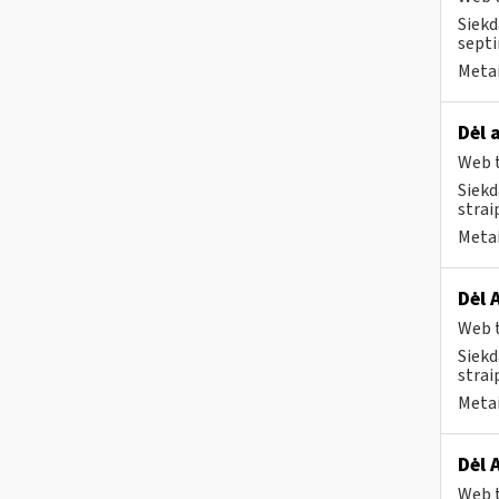
Siekd
septi
Metai
Dėl 
Web t
Siekd
strai
Metai
Dėl 
Web t
Siekd
strai
Metai
Dėl 
Web t