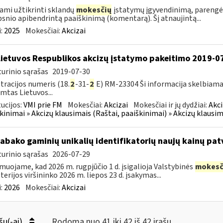
ami užtikrinti sklandų
mokesčių
įstatymų įgyvendinimą, parengė
psnio apibendrintą paaiškinimą (komentarą). Šį atnaujintą...
:
2025
Mokesčiai:
Akcizai
Lietuvos Respublikos akcizų įstatymo pakeitimo 2019-0
urinio sąrašas
2019-07-30
tracijos numeris (18.
2
-31-
2
E) RM-23304 Ši informacija skelbiama
imtas Lietuvos...
tucijos:
VMI prie FM
Mokesčiai:
Akcizai
Mokesčiai ir jų dydžiai:
Akci
kinimai » Akcizų klausimais (Raštai, paaiškinimai) » Akcizų klausim
tabako gaminių unikalių identifikatorių naujų kainų pat
urinio sąrašas
2026-07-29
muojame, kad 2026 m. rugpjūčio 1 d. įsigalioja Valstybinės
mokesč
terijos viršininko 2026 m. liepos 23 d. įsakymas...
:
2026
Mokesčiai:
Akcizai
šų(-ai)
Rodoma nuo 41 iki 42 iš 42 irašų.