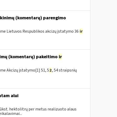
iškinimų (komentarų) parengimo
me Lietuvos Respublikos akcizų įstatymo 36
ir
inimų (komentarų) pakeitimo
ir
me Akcizų įstatymo[1] 51, 5
2
, 54 straipsnių
ntam alui
ūkst. hektolitrų per metus realizuoto alaus
ikalavimai...