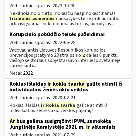
Web turinio sąrašas
2023-10-30
Nekilnojamojo turto mokesčiu neapmokestinamas
fiziniams
asmenims
nuosavybės teise priklausantis
arba įsigyjamas nekilnojamasis turtas, nurodytas...
Korupcinio pobūdžio teisės pažeidimai
Web turinio sąrašas
2022-06-28
Vadovaujantis Lietuvos Respublikos korupcijos
prevencijos įstatymo 23 straipsnio
2
dalies 6 punktu,
viešojo sektoriaus subjektai savo interneto svetainėje
turi viešinti...
Metai:
2022
Kokias išlaidas
ir
kokia
tvarka
galite atimti iš
individualios žemės ūkio veiklos
Web turinio sąrašas
2020-02-21
Kokias išlaidas
ir
kokia
tvarka
galite atimti iš
individualios žemės ūkio veiklos pajamų?
Ar
bus galima susigrąžinti PVM, sumokėtą
Jungtinėje Karalystėje 2021 m.
ir
vėlesniais
Web turinio sąrašas
2021-07-29