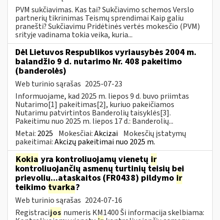
PVM sukčiavimas. Kas tai? Sukčiavimo schemos Verslo
partnerių tikrinimas Teismų sprendimai Kaip galiu
pranešti? Sukčiavimu Pridėtinės vertės mokesčio (PVM)
srityje vadinama tokia veika, kuria...
Dėl Lietuvos Respublikos vyriausybės 2004 m.
balandžio 9 d. nutarimo Nr. 408 pakeitimo
(banderolės)
Web turinio sąrašas
2025-07-23
Informuojame, kad 2025 m. liepos 9 d. buvo priimtas
Nutarimo[1] pakeitimas[2], kuriuo pakeičiamos
Nutarimu patvirtintos Banderolių taisyklės[3].
Pakeitimu nuo 2025 m. liepos 17 d.: Banderolių...
Metai:
2025
Mokesčiai:
Akcizai
Mokesčių įstatymų
pakeitimai:
Akcizų pakeitimai nuo 2025 m.
Kokia
yra kontroliuojamų vienetų
ir
kontroliuojančių asmenų turtinių teisių bei
prievolių...ataskaitos (FR0438) pildymo
ir
teikimo
tvarka
?
Web turinio sąrašas
2024-07-16
Registraci
jos
numeris KM1400 Ši informacija skelbiama: