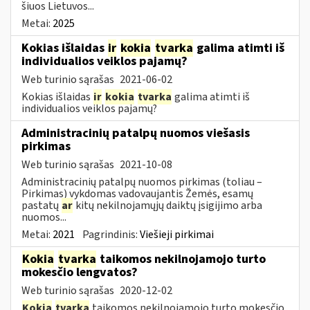
šiuos Lietuvos...
Metai:
2025
Kokias išlaidas
ir
kokia
tvarka
galima atimti iš
individualios veiklos pajamų?
Web turinio sąrašas
2021-06-02
Kokias išlaidas
ir
kokia
tvarka
galima atimti iš
individualios veiklos pajamų?
Administracinių patalpų nuomos viešasis
pirkimas
Web turinio sąrašas
2021-10-08
Administracinių patalpų nuomos pirkimas (toliau –
Pirkimas) vykdomas vadovaujantis Žemės, esamų
pastatų
ar
kitų nekilnojamųjų daiktų įsigijimo arba
nuomos...
Metai:
2021
Pagrindinis:
Viešieji pirkimai
Kokia
tvarka
taikomos nekilnojamojo turto
mokesčio lengvatos?
Web turinio sąrašas
2020-12-02
Kokia
tvarka
taikomos nekilnojamojo turto mokesčio