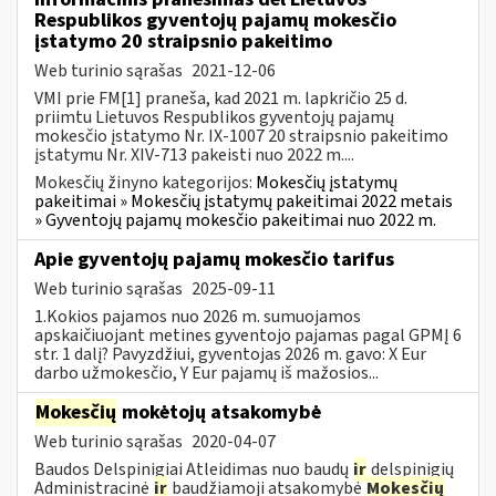
Respublikos gyventojų pajamų mokesčio
įstatymo 20 straipsnio pakeitimo
Web turinio sąrašas
2021-12-06
VMI prie FM[1] praneša, kad 2021 m. lapkričio 25 d.
priimtu Lietuvos Respublikos gyventojų pajamų
mokesčio įstatymo Nr. IX-1007 20 straipsnio pakeitimo
įstatymu Nr. XIV-713 pakeisti nuo 2022 m....
Mokesčių žinyno kategorijos:
Mokesčių įstatymų
pakeitimai » Mokesčių įstatymų pakeitimai 2022 metais
» Gyventojų pajamų mokesčio pakeitimai nuo 2022 m.
Apie gyventojų pajamų mokesčio tarifus
Web turinio sąrašas
2025-09-11
1.Kokios pajamos nuo 2026 m. sumuojamos
apskaičiuojant metines gyventojo pajamas pagal GPMĮ 6
str. 1 dalį? Pavyzdžiui, gyventojas 2026 m. gavo: X Eur
darbo užmokesčio, Y Eur pajamų iš mažosios...
Mokesčių
mokėtojų atsakomybė
Web turinio sąrašas
2020-04-07
Baudos Delspinigiai Atleidimas nuo baudų
ir
delspinigių
Administracinė
ir
baudžiamoji atsakomybė
Mokesčių