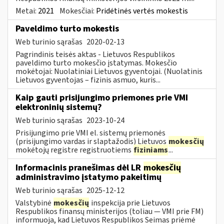
Metai:
2021
Mokesčiai:
Pridėtinės vertės mokestis
Paveldimo turto mokestis
Web turinio sąrašas
2020-02-13
Pagrindinis teisės aktas - Lietuvos Respublikos
paveldimo turto mokesčio įstatymas. Mokesčio
mokėtojai: Nuolatiniai Lietuvos gyventojai. (Nuolatinis
Lietuvos gyventojas – fizinis asmuo, kuris...
Kaip gauti prisijungimo priemones prie VMI
elektroninių sistemų?
Web turinio sąrašas
2023-10-24
Prisijungimo prie VMI el. sistemų priemonės
(prisijungimo vardas ir slaptažodis) Lietuvos
mokesčių
mokėtojų registre registruotiems
fiziniams
...
Informacinis pranešimas dėl LR
mokesčių
administravimo įstatymo pakeitimų
Web turinio sąrašas
2025-12-12
Valstybinė
mokesčių
inspekcija prie Lietuvos
Respublikos finansų ministerijos (toliau — VMI prie FM)
informuoja, kad Lietuvos Respublikos Seimas priėmė