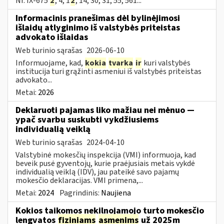
Nr. IX-675
2
, 4, 1
2
, 14, 30, 31, 55, 561...
Informacinis pranešimas dėl bylinėjimosi
išlaidų atlyginimo iš valstybės priteistas
advokato išlaidas
Web turinio sąrašas
2026-06-10
Informuojame, kad,
kokia
tvarka
ir
kuri valstybės
institucija turi grąžinti asmeniui iš valstybės priteistas
advokato...
Metai:
2026
Deklaruoti pajamas liko mažiau nei mėnuo —
ypač svarbu suskubti vykdžiusiems
individualią veiklą
Web turinio sąrašas
2024-04-10
Valstybinė mokesčių inspekcija (VMI) informuoja, kad
beveik pusė gyventojų, kurie praėjusiais metais vykdė
individualią veiklą (IDV), jau pateikė savo pajamų
mokesčio deklaracijas. VMI primena,...
Metai:
2024
Pagrindinis:
Naujiena
Kokios taikomos nekilnojamojo turto mokesčio
lengvatos
fiziniams
asmenims
už 2025m