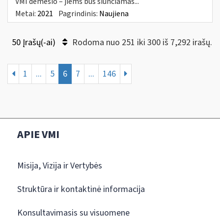
VMI dėmesio – jiems bus siunčiamas...
Metai:
2021
Pagrindinis:
Naujiena
50 Įrašų(-ai)
Rodoma nuo 251 iki 300 iš 7,292 irašų.
1
...
5
6
7
...
146
APIE VMI
Misija, Vizija ir Vertybės
Struktūra ir kontaktinė informacija
Konsultavimasis su visuomene