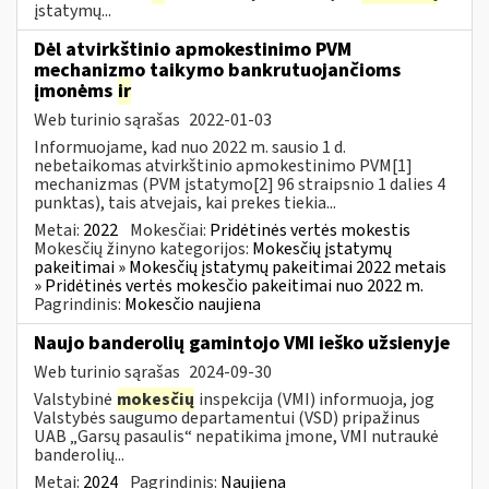
įstatymų...
Dėl atvirkštinio apmokestinimo PVM
mechanizmo taikymo bankrutuojančioms
įmonėms
ir
Web turinio sąrašas
2022-01-03
Informuojame, kad nuo 2022 m. sausio 1 d.
nebetaikomas atvirkštinio apmokestinimo PVM[1]
mechanizmas (PVM įstatymo[2] 96 straipsnio 1 dalies 4
punktas), tais atvejais, kai prekes tiekia...
Metai:
2022
Mokesčiai:
Pridėtinės vertės mokestis
Mokesčių žinyno kategorijos:
Mokesčių įstatymų
pakeitimai » Mokesčių įstatymų pakeitimai 2022 metais
» Pridėtinės vertės mokesčio pakeitimai nuo 2022 m.
Pagrindinis:
Mokesčio naujiena
Naujo banderolių gamintojo VMI ieško užsienyje
Web turinio sąrašas
2024-09-30
Valstybinė
mokesčių
inspekcija (VMI) informuoja, jog
Valstybės saugumo departamentui (VSD) pripažinus
UAB „Garsų pasaulis“ nepatikima įmone, VMI nutraukė
banderolių...
Metai:
2024
Pagrindinis:
Naujiena