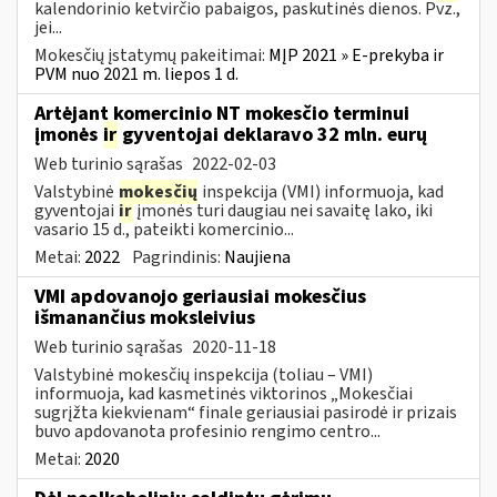
kalendorinio ketvirčio pabaigos, paskutinės dienos. Pvz.,
jei...
Mokesčių įstatymų pakeitimai:
MĮP 2021 » E-prekyba ir
PVM nuo 2021 m. liepos 1 d.
Artėjant komercinio NT mokesčio terminui
įmonės
ir
gyventojai deklaravo 32 mln. eurų
Web turinio sąrašas
2022-02-03
Valstybinė
mokesčių
inspekcija (VMI) informuoja, kad
gyventojai
ir
įmonės turi daugiau nei savaitę lako, iki
vasario 15 d., pateikti komercinio...
Metai:
2022
Pagrindinis:
Naujiena
VMI apdovanojo geriausiai mokesčius
išmanančius moksleivius
Web turinio sąrašas
2020-11-18
Valstybinė mokesčių inspekcija (toliau – VMI)
informuoja, kad kasmetinės viktorinos „Mokesčiai
sugrįžta kiekvienam“ finale geriausiai pasirodė ir prizais
buvo apdovanota profesinio rengimo centro...
Metai:
2020