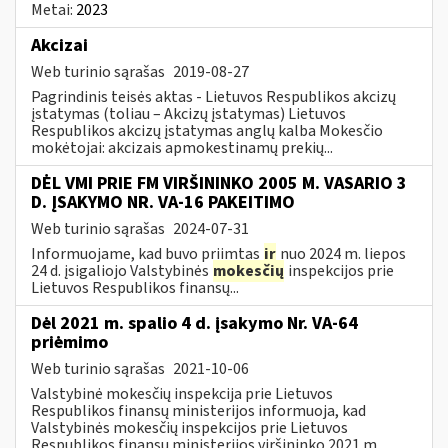
Metai:
2023
Akcizai
Web turinio sąrašas
2019-08-27
Pagrindinis teisės aktas - Lietuvos Respublikos akcizų
įstatymas (toliau – Akcizų įstatymas) Lietuvos
Respublikos akcizų įstatymas anglų kalba Mokesčio
mokėtojai: akcizais apmokestinamų prekių...
DĖL VMI PRIE FM VIRŠININKO 2005 M. VASARIO 3
D. ĮSAKYMO NR. VA-16 PAKEITIMO
Web turinio sąrašas
2024-07-31
Informuojame, kad buvo priimtas
ir
nuo 2024 m. liepos
24 d. įsigaliojo Valstybinės
mokesčių
inspekcijos prie
Lietuvos Respublikos finansų...
Dėl 2021 m. spalio 4 d. įsakymo Nr. VA-64
priėmimo
Web turinio sąrašas
2021-10-06
Valstybinė mokesčių inspekcija prie Lietuvos
Respublikos finansų ministerijos informuoja, kad
Valstybinės mokesčių inspekcijos prie Lietuvos
Respublikos finansų ministerijos viršininko 2021 m....