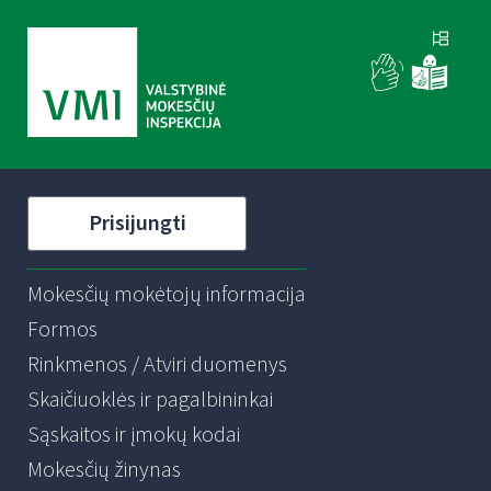
Prisijungti
Mokesčių mokėtojų informacija
Formos
Rinkmenos / Atviri duomenys
Skaičiuoklės ir pagalbininkai
Sąskaitos ir įmokų kodai
Mokesčių žinynas