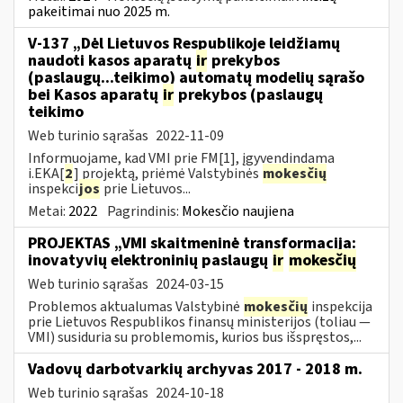
pakeitimai nuo 2025 m.
V-137 „Dėl Lietuvos Respublikoje leidžiamų
naudoti kasos aparatų
ir
prekybos
(paslaugų...teikimo) automatų modelių sąrašo
bei Kasos aparatų
ir
prekybos (paslaugų
teikimo
Web turinio sąrašas
2022-11-09
Informuojame, kad VMI prie FM[1], įgyvendindama
i.EKA[
2
] projektą, priėmė Valstybinės
mokesčių
inspekci
jos
prie Lietuvos...
Metai:
2022
Pagrindinis:
Mokesčio naujiena
PROJEKTAS „VMI skaitmeninė transformacija:
inovatyvių elektroninių paslaugų
ir
mokesčių
Web turinio sąrašas
2024-03-15
Problemos aktualumas Valstybinė
mokesčių
inspekcija
prie Lietuvos Respublikos finansų ministerijos (toliau ―
VMI) susiduria su problemomis, kurios bus išspręstos,...
Vadovų darbotvarkių archyvas 2017 - 2018 m.
Web turinio sąrašas
2024-10-18