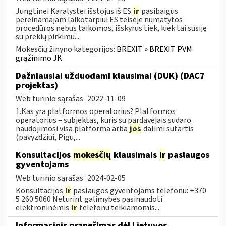
Jungtinei Karalystei išstojus iš ES
ir
pasibaigus
pereinamajam laikotarpiui ES teisėje numatytos
procedūros nebus taikomos, išskyrus tiek, kiek tai susiję
su prekių pirkimu...
Mokesčių žinyno kategorijos:
BREXIT » BREXIT PVM
grąžinimo JK
Dažniausiai užduodami klausimai (DUK) (DAC7
projektas)
Web turinio sąrašas
2022-11-09
1.Kas yra platformos operatorius? Platformos
operatorius – subjektas, kuris su pardavėjais sudaro
naudojimosi visa platforma arba
jos
dalimi sutartis
(pavyzdžiui, Pigu,...
Konsultacijos
mokesčių
klausimais
ir
paslaugos
gyventojams
Web turinio sąrašas
2024-02-05
Konsultacijos
ir
paslaugos gyventojams telefonu: +370
5 260 5060 Neturint galimybės pasinaudoti
elektroninėmis
ir
telefonu teikiamomis...
Informacinis pranešimas dėl Lietuvos