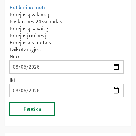
Bet kuriuo metu
Praėjusią valandą
Paskutines 24 valandas
Praėjusią savaitę
Praėjusį mėnesį
Praėjusiais metais
Laikotarpyje…
Nuo
Iki
Paieška