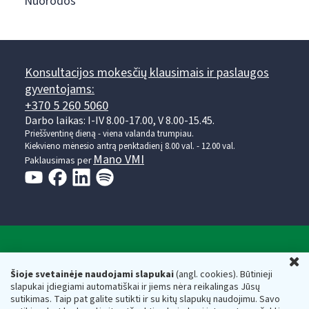
Nuorodos
Konsultacijos mokesčių klausimais ir paslaugos
gyventojams:
+370 5 260 5060
Darbo laikas: I-IV 8.00-17.00, V 8.00-15.45.
Prieššventinę dieną - viena valanda trumpiau.
Kiekvieno mėnesio antrą penktadienį 8.00 val. - 12.00 val.
Mano VMI
Paklausimas per
Valstybinė mokesčių inspekcija prie Lietuvos
U
Respublikos finansų ministerijos
Šioje svetainėje naudojami slapukai
(angl. cookies). Būtinieji
slapukai įdiegiami automatiškai ir jiems nėra reikalingas Jūsų
Biudžetinė įstaiga. Juridinio asmens kodas — 188659752,
sutikimas. Taip pat galite sutikti ir su kitų slapukų naudojimu. Savo
adresas: Vasario 16-osios g. 14, 01107 Vilnius, Lietuva, el.paštas: