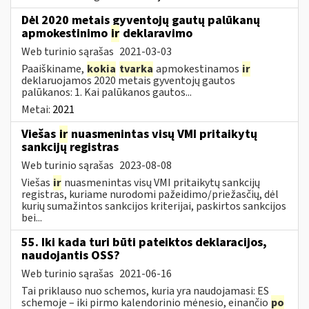
Dėl 2020 metais gyventojų gautų palūkanų
apmokestinimo
ir
deklaravimo
Web turinio sąrašas
2021-03-03
Paaiškiname,
kokia
tvarka
apmokestinamos
ir
deklaruojamos 2020 metais gyventojų gautos
palūkanos: 1. Kai palūkanos gautos...
Metai:
2021
Viešas
ir
nuasmenintas visų VMI pritaikytų
sankcijų registras
Web turinio sąrašas
2023-08-08
Viešas
ir
nuasmenintas visų VMI pritaikytų sankcijų
registras, kuriame nurodomi pažeidimo/priežasčių, dėl
kurių sumažintos sankcijos kriterijai, paskirtos sankcijos
bei...
55. Iki kada turi būti pateiktos deklaracijos,
naudojantis OSS?
Web turinio sąrašas
2021-06-16
Tai priklauso nuo schemos, kuria yra naudojamasi: ES
schemoje – iki pirmo kalendorinio mėnesio, einančio
po