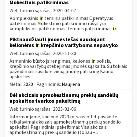
Mokestinis patikrinimas
Web turinio sąrašas
2020-04-07
Kompleksinis
ir
teminis patikrinimas Operatyvus
patikrinimas Mokestinio patikrinimo rūšys yra
kompleksinis patikrinimas, teminis patikrinimas
ir
...
Piktnaudžiauti įmonės lėšas naudojant
kelionėms
ir
krepšinio varžyboms nepavyko
Web turinio sąrašas
2020-11-30
Asmeninio būsto įsirengimas, kelionės
ir
poilsis,
krepšinio varžybų stebėjimas įmonės sąskaita. Su tokiais
pažeidimais susidūrė vieną įmonę patikrinę Kauno
apskrities...
Metai:
2020
Pagrindinis:
Naujiena
Dėl akcizais apmokestinamų prekių sandėlių
apskaitos tvarkos pakeitimų
Web turinio sąrašas
2023-01-06
Informuojame, kad nuo 2023 m. sausio 1 d. pasikeitė
reikalavimai akcizais apmokestinamų prekių sandėlio
apskaitai. Pagrindiniai pakeitimai: Visa akcizais
apmokestinamų prekių sandėlio (toliau –...