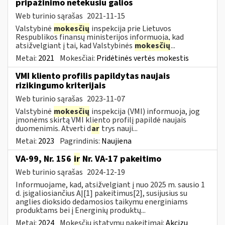
pripažinimo netekusiu galios
Web turinio sąrašas
2021-11-15
Valstybinė
mokesčių
inspekcija prie Lietuvos
Respublikos finansų ministerijos informuoja, kad
atsižvelgiant į tai, kad Valstybinės
mokesčių
...
Metai:
2021
Mokesčiai:
Pridėtinės vertės mokestis
VMI kliento profilis papildytas naujais
rizikingumo kriterijais
Web turinio sąrašas
2023-11-07
Valstybinė
mokesčių
inspekcija (VMI) informuoja, jog
įmonėms skirtą VMI kliento profilį papildė naujais
duomenimis. Atverti d
ar
trys nauji...
Metai:
2023
Pagrindinis:
Naujiena
VA-99, Nr. 156
ir
Nr. VA-17 pakeitimo
Web turinio sąrašas
2024-12-19
Informuojame, kad, atsižvelgiant į nuo 2025 m. sausio 1
d. įsigaliosiančius AĮ[1] pakeitimus[2], susijusius su
anglies dioksido dedamosios taikymu energiniams
produktams bei į Energinių produktų...
Metai:
2024
Mokesčių įstatymų pakeitimai:
Akcizų