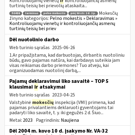
Kontroliuojamų vienetų
ir
kontroliuojančių asmenų
turtinių teisių bei prievolių ataskaita...
Mokesčių
fr0438
terminas
pelno mokestis
pmį 50 str. 2 d. 2 p.
žinyno kategorijos:
Pelno mokestis » Deklaravimas »
Kontroliuojamų vienetų ir kontroliuojančių asmenų
turtinių teisių bei priev
Dėl nuotolinio darbo
Web turinio sąrašas
2025-06-26
1.Ar pripažįstama, kad darbuotojas, dirbantis nuotoliniu
būdu, gavo pajamas natūra, kai darbdavys suteikia jam
visas reikiamas darbo priemones? Tuo atveju, kai
organizuodamas nuotolinį darbą,...
Pajamų deklaravimui liko savaitė – TOP 5
klausimai
ir
atsakymai
Web turinio sąrašas
2023-04-25
Valstybinė
mokesčių
inspekcija (VMI) primena, kad
pajamas privalantiems deklaruoti gyventojams tai
padaryti liko savaitė, t. y. iki gegužės 2 d. Šiuo...
Metai:
2023
Pagrindinis:
Naujiena
Dėl 2004 m. kovo 10 d. įsakymo Nr. VA-32