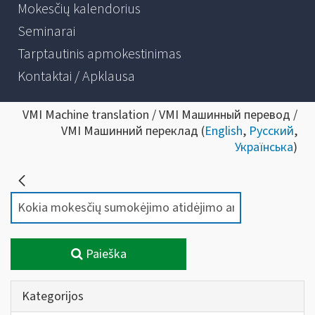
Mokesčių kalendorius
Seminarai
Tarptautinis apmokestinimas
Kontaktai / Apklausa
VMI Machine translation / VMI Машинный перевод /
VMI Машинний переклад (
English
,
Русский
,
Українська
)
Paieška
Kategorijos