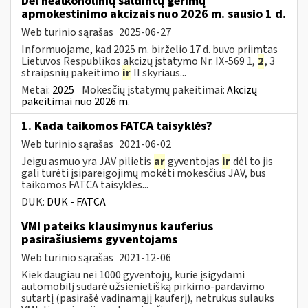
Dėl nealkoholinių saldintų gėrimų
apmokestinimo akcizais nuo 2026 m. sausio 1 d.
Web turinio sąrašas
2025-06-27
Informuojame, kad 2025 m. birželio 17 d. buvo priimtas
Lietuvos Respublikos akcizų įstatymo Nr. IX-569 1,
2
, 3
straipsnių pakeitimo
ir
II skyriaus...
Metai:
2025
Mokesčių įstatymų pakeitimai:
Akcizų
pakeitimai nuo 2026 m.
1. Kada taikomos FATCA taisyklės?
Web turinio sąrašas
2021-06-02
Jeigu asmuo yra JAV pilietis
ar
gyventojas
ir
dėl to jis
gali turėti įsipareigojimų mokėti mokesčius JAV, bus
taikomos FATCA taisyklės...
DUK:
DUK - FATCA
VMI pateiks klausimynus kauferius
pasirašiusiems gyventojams
Web turinio sąrašas
2021-12-06
Kiek daugiau nei 1000 gyventojų, kurie įsigydami
automobilį sudarė užsienietišką pirkimo-pardavimo
sutartį (pasirašė vadinamąjį kauferį), netrukus sulauks