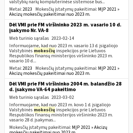
valstybių narių kompiuterinėse sistemose bus...
Metai:
2023
Mokesčių įstatymų pakeitimai:
MĮP 2021 »
Akcizų mokesčių pakeitimai nuo 2023 m.
Dėl VMI prie FM viršininko 2023 m. vasario 10 d.
įsakymo Nr. VA-8
Web turinio sąrašas
2023-02-14
Informuojame, kad nuo 2023 m. vasario 13 d. įsigaliojo
Valstybinės
mokesčių
inspekcijos prie Lietuvos
Respublikos finansų ministerijos viršininko 2023 m.
vasario 10 d....
Metai:
2023
Mokesčių įstatymų pakeitimai:
MĮP 2021 »
Akcizų mokesčių pakeitimai nuo 2023 m.
Dėl VMI prie FM viršininko 2004 m. balandžio 28
d. įsakymo VA-64 pakeitimo
Web turinio sąrašas
2023-03-02
Informuojame, kad nuo 2023 m. kovo 1 d. įsigaliojo
Valstybinės
mokesčių
inspekcijos prie Lietuvos
Respublikos finansų ministerijos viršininko 2023 m.
vasario 28 d. įsakymas...
Mokesčių įstatymų pakeitimai:
MĮP 2021 » Akcizų
mokesčių pakeitimai nuo 2023 m.