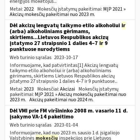
energijos mokėtojus...
Metai:
2022
Mokesčių įstatymų pakeitimai:
MĮP 2021 »
Akcizų mokesčių pakeitimai nuo 2023 m.
Dėl akcizų lengvatų taikymo etilo alkoholiui
ir
(arba) alkoholiniams gėrimams,
skirtiems...Lietuvos Respublikos akcizų
įstatymo 27 straipsnio 1 dalies 4–7
ir
9
punktuose nurodytiems
Web turinio sąrašas
2023-10-17
Informuojame, kad patvirtintas[1] Akcizų lengvatų
taikymo etilo alkoholiui ir (arba) alkoholiniams
gėrimams, skirtiems Lietuvos Respublikos akcizų
įstatymo 27 straipsnio 1 dalies 4–7 ir 9 punktuose...
Metai:
2023
Mokesčiai:
Akcizai
Mokesčių įstatymų
pakeitimai:
MĮP 2021 » Akcizų mokesčių pakeitimai nuo
2023 m.
Akcizų pakeitimai nuo 2024 m.
Dėl VMI prie FM viršininko 2008 m. vasario 11 d.
įsakymo VA-14 pakeitimo
Web turinio sąrašas
2023-01-04
Informuojame, kad nuo 2023 m. sausio 1 d. įsigaliojo
Valstybinės
mokesčių
inspekcijos prie Lietuvos