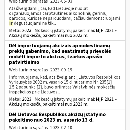
Web turinio sąrašas
2023-05-03
Atsižvelgdami į tai, kad Lietuvoje nuolat
organizuojamos tarptautinės alkoholinių gėrimų
parodos, kuriose neparduodami, tačiau demonstruojami
ir
degustuojami ne tik...
Metai:
2023
Mokesčių įstatymų pakeitimai:
MĮP 2021 »
Akcizų mokesčių pakeitimai nuo 2023 m.
Dėl importuojamų akcizais apmokestinamų
prekių gabenimo, kad neatsirastų prievolės
mokėti importo akcizus, tvarkos aprašo
patvirtinimo
Web turinio sąrašas
2023-09-19
Informuojame, kad, atsižvelgiant į Lietuvos Respublikos
Vyriausybės 2002 m. vasario 15 d. nutarimo Nr. 235[1]
1.5.2 papunktį[2], buvo priimtas Valstybinės mokesčių
inspekcijos prie Lietuvos...
Metai:
2023
Mokesčių įstatymų pakeitimai:
MĮP 2021 »
Akcizų mokesčių pakeitimai nuo 2023 m.
Dėl Lietuvos Respublikos akcizų įstatymo
pakeitimo nuo 2023 m. vasario 13 d.
Web turinio sąrašas
2023-02-10