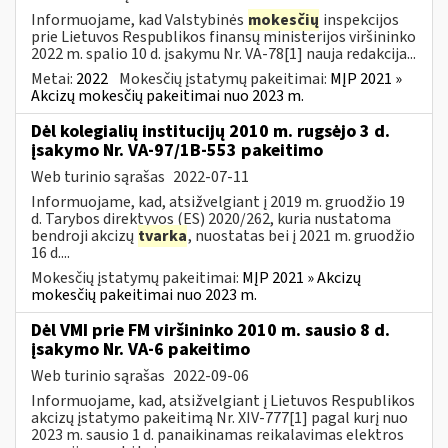
Informuojame, kad Valstybinės
mokesčių
inspekcijos
prie Lietuvos Respublikos finansų ministerijos viršininko
2022 m. spalio 10 d. įsakymu Nr. VA-78[1] nauja redakcija...
Metai:
2022
Mokesčių įstatymų pakeitimai:
MĮP 2021 »
Akcizų mokesčių pakeitimai nuo 2023 m.
Dėl kolegialių institucijų 2010 m. rugsėjo 3 d.
įsakymo Nr. VA-97/1B-553 pakeitimo
Web turinio sąrašas
2022-07-11
Informuojame, kad, atsižvelgiant į 2019 m. gruodžio 19
d. Tarybos direktyvos (ES) 2020/262, kuria nustatoma
bendroji akcizų
tvarka
, nuostatas bei į 2021 m. gruodžio
16 d....
Mokesčių įstatymų pakeitimai:
MĮP 2021 » Akcizų
mokesčių pakeitimai nuo 2023 m.
Dėl VMI prie FM viršininko 2010 m. sausio 8 d.
įsakymo Nr. VA-6 pakeitimo
Web turinio sąrašas
2022-09-06
Informuojame, kad, atsižvelgiant į Lietuvos Respublikos
akcizų įstatymo pakeitimą Nr. XIV-777[1] pagal kurį nuo
2023 m. sausio 1 d. panaikinamas reikalavimas elektros