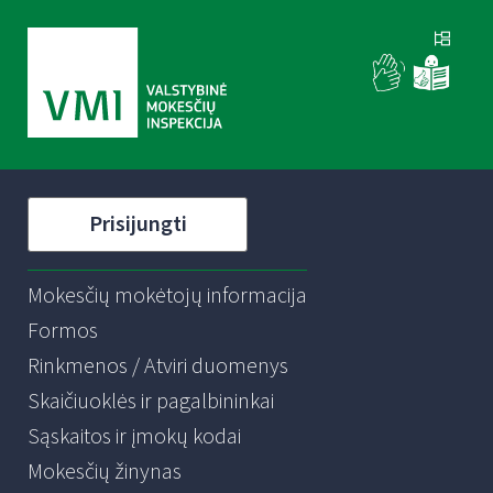
Prisijungti
Mokesčių mokėtojų informacija
Formos
Rinkmenos / Atviri duomenys
Skaičiuoklės ir pagalbininkai
Sąskaitos ir įmokų kodai
Mokesčių žinynas