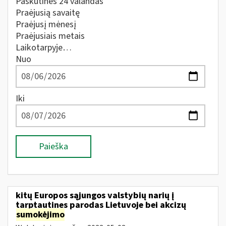
Paskutines 24 valandas
Praėjusią savaitę
Praėjusį mėnesį
Praėjusiais metais
Laikotarpyje…
Nuo
Iki
Paieška
kitų Europos sąjungos valstybių narių į
tarptautines parodas Lietuvoje bei akcizų
sumokėjimo