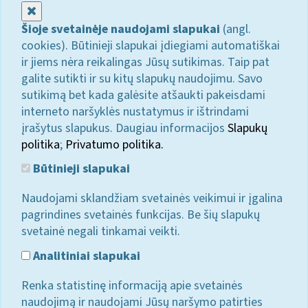
Uždaryti
Šioje svetainėje naudojami slapukai
(angl.
cookies). Būtinieji slapukai įdiegiami automatiškai
ir jiems nėra reikalingas Jūsų sutikimas. Taip pat
galite sutikti ir su kitų slapukų naudojimu. Savo
sutikimą bet kada galėsite atšaukti pakeisdami
interneto naršyklės nustatymus ir ištrindami
įrašytus slapukus. Daugiau informacijos
Slapukų
politika
;
Privatumo politika.
Būtinieji slapukai
Naudojami sklandžiam svetainės veikimui ir įgalina
pagrindines svetainės funkcijas. Be šių slapukų
svetainė negali tinkamai veikti.
Analitiniai slapukai
Renka statistinę informaciją apie svetainės
naudojimą ir naudojami Jūsų naršymo patirties