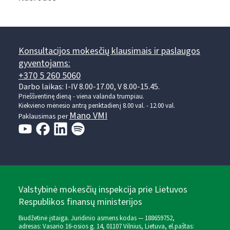
Konsultacijos mokesčių klausimais ir paslaugos
gyventojams:
+370 5 260 5060
Darbo laikas: I-IV 8.00-17.00, V 8.00-15.45.
Prieššventinę dieną - viena valanda trumpiau.
Kiekvieno mėnesio antrą penktadienį 8.00 val. - 12.00 val.
Mano VMI
Paklausimas per
Valstybinė mokesčių inspekcija prie Lietuvos
Respublikos finansų ministerijos
Biudžetinė įstaiga. Juridinio asmens kodas — 188659752,
adresas: Vasario 16-osios g. 14, 01107 Vilnius, Lietuva, el.paštas: