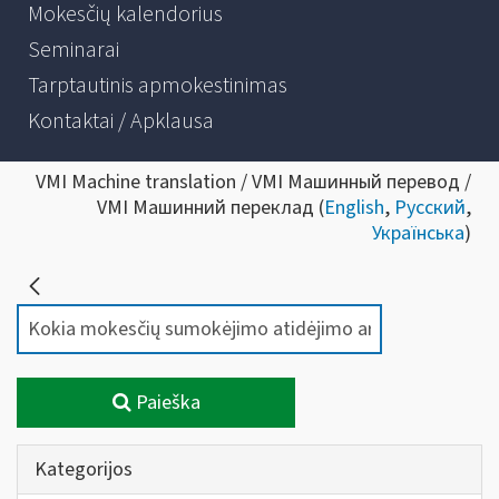
Mokesčių kalendorius
Seminarai
Tarptautinis apmokestinimas
Kontaktai / Apklausa
VMI Machine translation / VMI Машинный перевод /
VMI Машинний переклад (
English
,
Русский
,
Українська
)
Paieška
Kategorijos