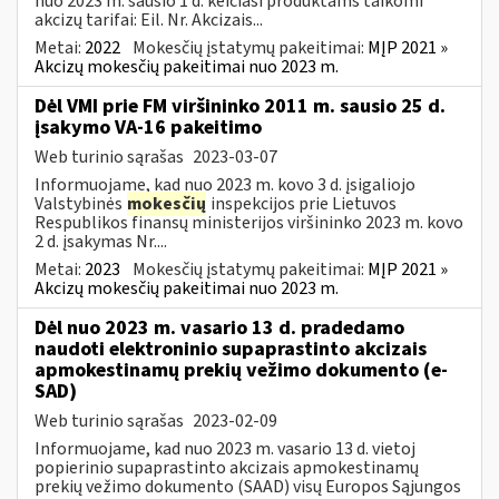
nuo 2023 m. sausio 1 d. keičiasi produktams taikomi
akcizų tarifai: Eil. Nr. Akcizais...
Metai:
2022
Mokesčių įstatymų pakeitimai:
MĮP 2021 »
Akcizų mokesčių pakeitimai nuo 2023 m.
Dėl VMI prie FM viršininko 2011 m. sausio 25 d.
įsakymo VA-16 pakeitimo
Web turinio sąrašas
2023-03-07
Informuojame, kad nuo 2023 m. kovo 3 d. įsigaliojo
Valstybinės
mokesčių
inspekcijos prie Lietuvos
Respublikos finansų ministerijos viršininko 2023 m. kovo
2 d. įsakymas Nr....
Metai:
2023
Mokesčių įstatymų pakeitimai:
MĮP 2021 »
Akcizų mokesčių pakeitimai nuo 2023 m.
Dėl nuo 2023 m. vasario 13 d. pradedamo
naudoti elektroninio supaprastinto akcizais
apmokestinamų prekių vežimo dokumento (e-
SAD)
Web turinio sąrašas
2023-02-09
Informuojame, kad nuo 2023 m. vasario 13 d. vietoj
popierinio supaprastinto akcizais apmokestinamų
prekių vežimo dokumento (SAAD) visų Europos Sąjungos