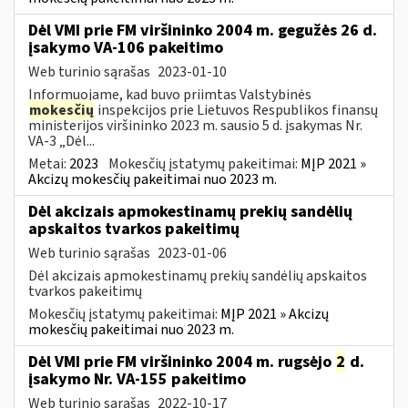
Dėl VMI prie FM viršininko 2004 m. gegužės 26 d.
įsakymo VA-106 pakeitimo
Web turinio sąrašas
2023-01-10
Informuojame, kad buvo priimtas Valstybinės
mokesčių
inspekcijos prie Lietuvos Respublikos finansų
ministerijos viršininko 2023 m. sausio 5 d. įsakymas Nr.
VA-3 „Dėl...
Metai:
2023
Mokesčių įstatymų pakeitimai:
MĮP 2021 »
Akcizų mokesčių pakeitimai nuo 2023 m.
Dėl akcizais apmokestinamų prekių sandėlių
apskaitos tvarkos pakeitimų
Web turinio sąrašas
2023-01-06
Dėl akcizais apmokestinamų prekių sandėlių apskaitos
tvarkos pakeitimų
Mokesčių įstatymų pakeitimai:
MĮP 2021 » Akcizų
mokesčių pakeitimai nuo 2023 m.
Dėl VMI prie FM viršininko 2004 m. rugsėjo
2
d.
įsakymo Nr. VA-155 pakeitimo
Web turinio sąrašas
2022-10-17