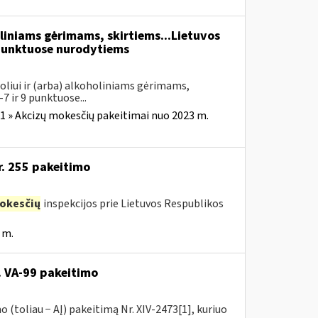
liniams gėrimams, skirtiems...Lietuvos
unktuose nurodytiems
oliui ir (arba) alkoholiniams gėrimams,
7 ir 9 punktuose...
1 » Akcizų mokesčių pakeitimai nuo 2023 m.
r. 255 pakeitimo
okesčių
inspekcijos prie Lietuvos Respublikos
 m.
. VA-99 pakeitimo
 (toliau − AĮ) pakeitimą Nr. XIV-2473[1], kuriuo