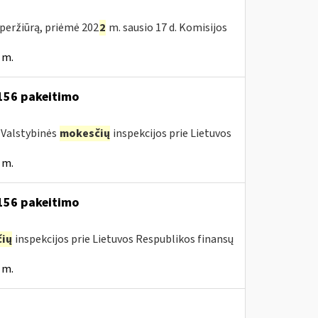
peržiūrą, priėmė 202
2
m. sausio 17 d. Komisijos
 m.
 156 pakeitimo
a Valstybinės
mokesčių
inspekcijos prie Lietuvos
 m.
 156 pakeitimo
ių
inspekcijos prie Lietuvos Respublikos finansų
 m.