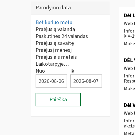
Parodymo data
Dėl 
Bet kuriuo metu
Web t
Praėjusią valandą
Infor
Paskutines 24 valandas
XIV-1
Praėjusią savaitę
Mokes
Praėjusį mėnesį
Praėjusiais metais
DĖL 
Laikotarpyje…
Web t
Nuo
Iki
Infor
Respu
Mokes
Paieška
Dėl 
Web t
Infor
akciz
Metai