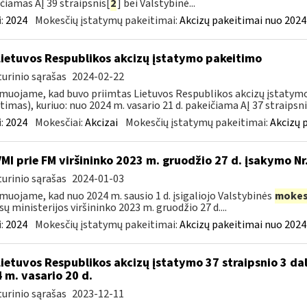
čiamas AĮ 39 straipsnis[
2
] bei Valstybinė...
:
2024
Mokesčių įstatymų pakeitimai:
Akcizų pakeitimai nuo 2024
Lietuvos Respublikos akcizų įstatymo pakeitimo
urinio sąrašas
2024-02-22
muojame, kad buvo priimtas Lietuvos Respublikos akcizų įstatymo (
timas), kuriuo: nuo 2024 m. vasario 21 d. pakeičiama AĮ 37 straipsnio
:
2024
Mokesčiai:
Akcizai
Mokesčių įstatymų pakeitimai:
Akcizų 
VMI prie FM viršininko 2023 m. gruodžio 27 d. įsakymo Nr.
urinio sąrašas
2024-01-03
muojame, kad nuo 2024 m. sausio 1 d. įsigaliojo Valstybinės
mokes
sų ministerijos viršininko 2023 m. gruodžio 27 d....
:
2024
Mokesčių įstatymų pakeitimai:
Akcizų pakeitimai nuo 2024
Lietuvos Respublikos akcizų įstatymo 37 straipsnio 3 dal
 m. vasario 20 d.
urinio sąrašas
2023-12-11