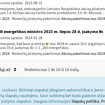
urinio sąrašas
2023-08-31
muojame, kad, vadovaujantis Lietuvos Respublikos akcizų įstatymo 
sio 1 d. keičiasi akcizų tarifai šiems produktams: Eil. Nr. Akcizais...
:
2023
Mokesčių įstatymų pakeitimai:
Akcizų pakeitimai nuo 2024
LR energetikos ministro 2023 m. liepos 28 d. įsakymo Nr
urinio sąrašas
2024-01-26
muojame, kad buvo priimtas
ir
nuo 2024 m. sausio 16 d. įsigaliojo
usio 15 d. įsakymas Nr. 1-1 „Dėl energetikos...
:
2024
Mokesčių įstatymų pakeitimai:
Akcizų pakeitimai nuo 2024
šų(-ai)
Rodoma nuo 1 iki 16 iš 16 irašų.
. cookies). Būtinieji slapukai įdiegiami automatiškai ir jiems
u kitų slapukų naudojimu. Savo sutikimą bet kada galėsite atš
i įrašytus slapukus. Daugiau informacijos
Slapukų politika
;
Pr