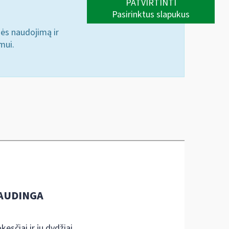
PATVIRTINTI
Pasirinktus slapukus
nės naudojimą ir
mui.
AUDINGA
kesčiai ir jų dydžiai