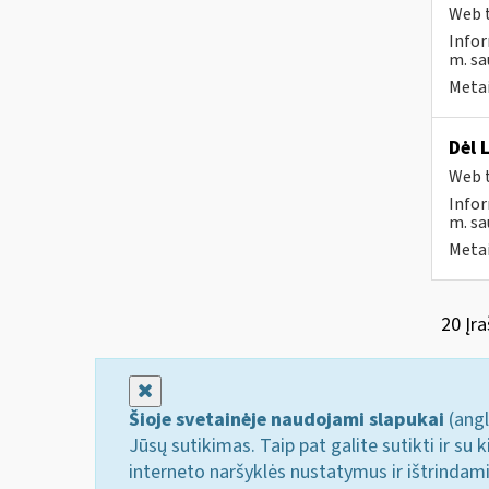
Web t
Infor
m. sau
Metai
Dėl 
Web t
Infor
m. sa
Metai
20 Įra
Uždaryti
Šioje svetainėje naudojami slapukai
(angl
Jūsų sutikimas. Taip pat galite sutikti ir s
interneto naršyklės nustatymus ir ištrindam