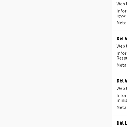
Web t
Infor
įgyve
Metai
Dėl 
Web t
Infor
Respu
Metai
Dėl 
Web t
Infor
minis
Metai
Dėl 