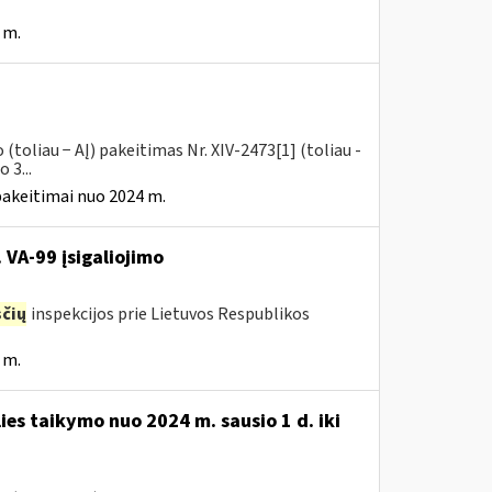
 m.
toliau − AĮ) pakeitimas Nr. XIV-2473[1] (toliau -
 3...
pakeitimai nuo 2024 m.
 VA-99 įsigaliojimo
čių
inspekcijos prie Lietuvos Respublikos
 m.
ies taikymo nuo 2024 m. sausio 1 d. iki