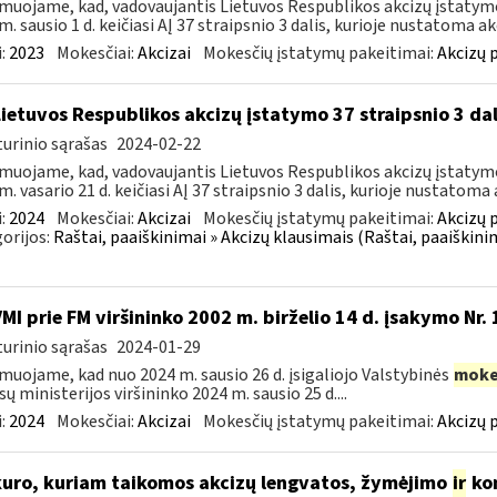
muojame, kad, vadovaujantis Lietuvos Respublikos akcizų įstatymo 
m. sausio 1 d. keičiasi AĮ 37 straipsnio 3 dalis, kurioje nustatoma akc
:
2023
Mokesčiai:
Akcizai
Mokesčių įstatymų pakeitimai:
Akcizų 
Lietuvos Respublikos akcizų įstatymo 37 straipsnio 3 da
urinio sąrašas
2024-02-22
muojame, kad, vadovaujantis Lietuvos Respublikos akcizų įstatymo 
m. vasario 21 d. keičiasi AĮ 37 straipsnio 3 dalis, kurioje nustatoma a
:
2024
Mokesčiai:
Akcizai
Mokesčių įstatymų pakeitimai:
Akcizų 
orijos:
Raštai, paaiškinimai » Akcizų klausimais (Raštai, paaiškini
VMI prie FM viršininko 2002 m. birželio 14 d. įsakymo Nr.
urinio sąrašas
2024-01-29
muojame, kad nuo 2024 m. sausio 26 d. įsigaliojo Valstybinės
moke
sų ministerijos viršininko 2024 m. sausio 25 d....
:
2024
Mokesčiai:
Akcizai
Mokesčių įstatymų pakeitimai:
Akcizų 
kuro, kuriam taikomos akcizų lengvatos, žymėjimo
ir
kon