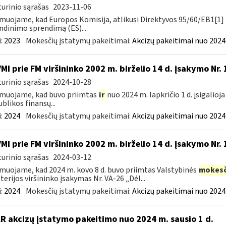
urinio sąrašas
2023-11-06
muojame, kad Europos Komisija, atlikusi Direktyvos 95/60/EB1[1] 
ndinimo sprendimą (ES)...
:
2023
Mokesčių įstatymų pakeitimai:
Akcizų pakeitimai nuo 2024
VMI prie FM viršininko 2002 m. birželio 14 d. įsakymo Nr.
urinio sąrašas
2024-10-28
muojame, kad buvo priimtas
ir
nuo 2024 m. lapkričio 1 d. įsigalioj
blikos finansų...
:
2024
Mokesčių įstatymų pakeitimai:
Akcizų pakeitimai nuo 2024
VMI prie FM viršininko 2002 m. birželio 14 d. įsakymo Nr.
urinio sąrašas
2024-03-12
muojame, kad 2024 m. kovo 8 d. buvo priimtas Valstybinės
mokesč
terijos viršininko įsakymas Nr. VA-26 „Dėl...
:
2024
Mokesčių įstatymų pakeitimai:
Akcizų pakeitimai nuo 2024
LR akcizų įstatymo pakeitimo nuo 2024 m. sausio 1 d.