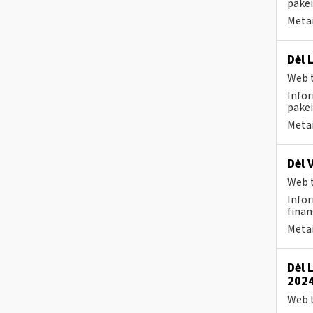
pakei
Metai
Dėl 
Web t
Infor
pakei
Metai
Dėl 
Web t
Infor
finan
Metai
Dėl 
2024
Web t