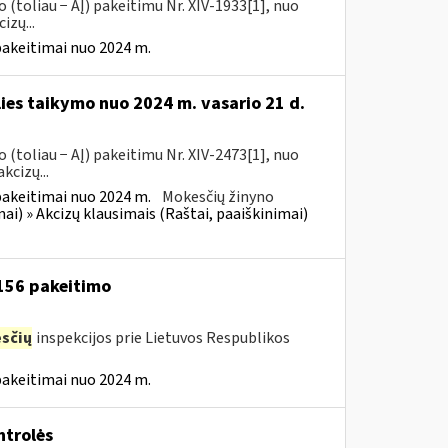
(toliau − AĮ) pakeitimu Nr. XIV-1933[1], nuo
izų...
pakeitimai nuo 2024 m.
lies taikymo nuo 2024 m. vasario 21 d.
(toliau − AĮ) pakeitimu Nr. XIV-2473[1], nuo
kcizų...
pakeitimai nuo 2024 m.
Mokesčių žinyno
mai) » Akcizų klausimais (Raštai, paaiškinimai)
 156 pakeitimo
sčių
inspekcijos prie Lietuvos Respublikos
pakeitimai nuo 2024 m.
trolės