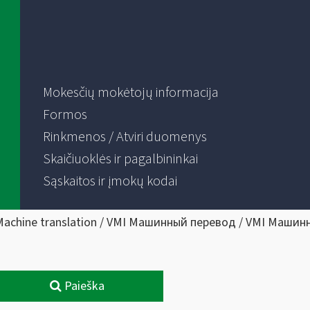
Mokesčių mokėtojų informacija
Formos
Rinkmenos / Atviri duomenys
Skaičiuoklės ir pagalbininkai
Sąskaitos ir įmokų kodai
Machine translation / VMI Машинный перевод / VMI Машин
Paieška