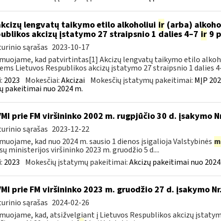
akcizų lengvatų taikymo etilo alkoholiui
ir
(arba) alkoho
ublikos akcizų įstatymo 27 straipsnio 1 dalies 4–7
ir
9 p
urinio sąrašas
2023-10-17
muojame, kad patvirtintas[1] Akcizų lengvatų taikymo etilo alkoh
iems Lietuvos Respublikos akcizų įstatymo 27 straipsnio 1 dalies 4–
:
2023
Mokesčiai:
Akcizai
Mokesčių įstatymų pakeitimai:
MĮP 202
ų pakeitimai nuo 2024 m.
VMI prie FM viršininko 2002 m. rugpjūčio 30 d. įsakymo N
urinio sąrašas
2023-12-22
muojame, kad nuo 2024 m. sausio 1 dienos įsigalioja Valstybinės
m
sų ministerijos viršininko 2023 m. gruodžio 5 d....
:
2023
Mokesčių įstatymų pakeitimai:
Akcizų pakeitimai nuo 2024
VMI prie FM viršininko 2023 m. gruodžio 27 d. įsakymo Nr
urinio sąrašas
2024-02-26
muojame, kad, atsižvelgiant į Lietuvos Respublikos akcizų įstatymo