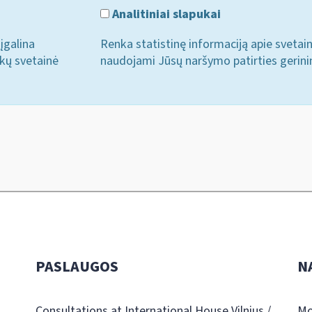
Analitiniai slapukai
įgalina
Renka statistinę informaciją apie svetai
ukų svetainė
naudojami Jūsų naršymo patirties gerini
PASLAUGOS
N
Consultations at International House Vilnius /
Mo