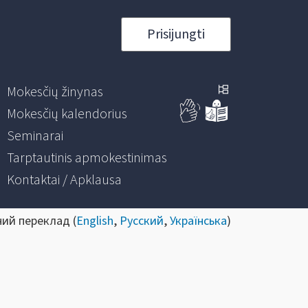
Prisijungti
Mokesčių žinynas
Mokesčių kalendorius
Seminarai
Tarptautinis apmokestinimas
Kontaktai / Apklausa
ний переклад (
English
,
Русский
,
Українська
)