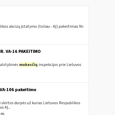
kos akcizų įstatymo (toliau - AĮ) pakeitimas Nr.
NR. VA-16 PAKEITIMO
 Valstybinės
mokesčių
inspekcijos prie Lietuvos
. VA-106 pakeitimo
i skirtos durpės už kurias Lietuvos Respublikos
s AĮ...
 m.