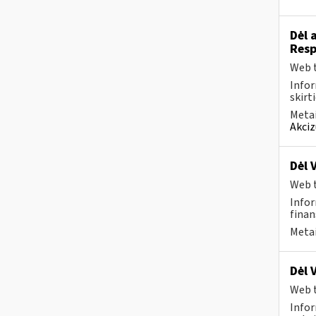
Dėl 
Resp
Web t
Infor
skirt
Metai
Akciz
Dėl 
Web t
Infor
finan
Metai
Dėl 
Web t
Infor