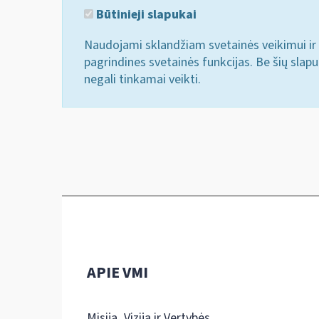
Būtinieji slapukai
Naudojami sklandžiam svetainės veikimui ir 
pagrindines svetainės funkcijas. Be šių slap
negali tinkamai veikti.
APIE VMI
Misija, Vizija ir Vertybės