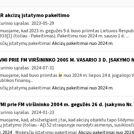
LR akcizų įstatymo pakeitimo
urinio sąrašas
2023-05-29
muojame, kad 2023 m. gegužės 9 d. buvo priimtas Lietuvos Respubli
933[1] (toliau - Pakeitimas). Pakeitimu nuo 2024 m. sausio 1 d.: ...
čių įstatymų pakeitimai:
Akcizų pakeitimai nuo 2024 m.
VMI PRIE FM VIRŠININKO 2005 M. VASARIO 3 D. ĮSAKYMO 
urinio sąrašas
2024-07-31
muojame, kad buvo priimtas
ir
nuo 2024 m. liepos 24 d. įsigaliojo
blikos finansų...
čių įstatymų pakeitimai:
Akcizų pakeitimai nuo 2024 m.
VMI prie FM viršininko 2004 m. gegužės 26 d. įsakymo Nr
urinio sąrašas
2024-01-23
muojame, kad, atsižvelgiant į tai, kad akcizų objektu tapo šildymu
ų įstatymo (toliau - AĮ) 52 straipsnyje nurodyti asmenys, susiklosčiu
:
2024
Mokesčių įstatymų pakeitimai:
Akcizų pakeitimai nuo 2024