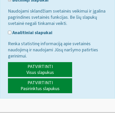
Būtinieji slapukai
Naudojami sklandžiam svetainės veikimui ir įgalina
pagrindines svetainės funkcijas. Be šių slapukų
svetainė negali tinkamai veikti.
Analitiniai slapukai
Renka statistinę informaciją apie svetainės
naudojimą ir naudojami Jūsų naršymo patirties
gerinimui.
PATVIRTINTI
Visus slapukus
PATVIRTINTI
Pasirinktus slapukus