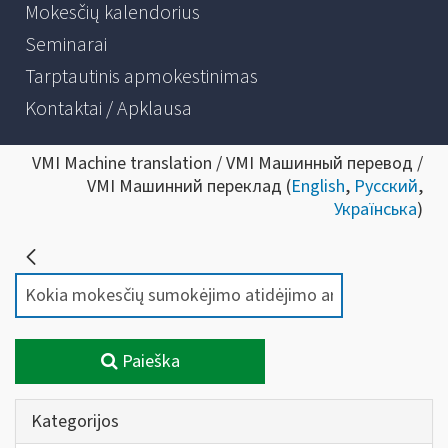
Mokesčių kalendorius
Seminarai
Tarptautinis apmokestinimas
Kontaktai / Apklausa
VMI Machine translation / VMI Машинный перевод /
VMI Машинний переклад (
English
,
Русский
,
Українська
)
Paieška
Kategorijos