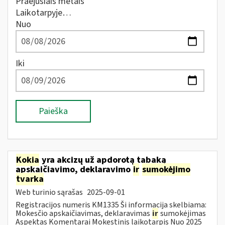
Praėjusiais metais
Laikotarpyje…
Nuo
Iki
Paieška
Kokia
yra akcizų už apdorotą tabaką
apskaičiavimo, deklaravimo
ir
sumokėjimo
tvarka
Web turinio sąrašas
2025-09-01
Registracijos numeris KM1335 Ši informacija skelbiama:
Mokesčio apskaičiavimas, deklaravimas
ir
sumokėjimas
Aspektas Komentarai Mokestinis laikotarpis Nuo 2025