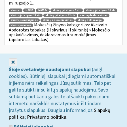
m. rugsėjo 1...
akcizai
fr0630
fr0630a
akcizų įstatymo 9 str
akcizų įstatymo 10 str
akcizų įstatymo 11 str
akcizų įstatymo 12 str
akcizų deklaravimas
akcizų sumokėjimas
akcizų apskaičiavimas
akcizų deklaracija
Mokesčių žinyno kategorijos:
Akcizai »
akcizų avansas
Apdorotas tabakas (II skyriaus II skirsnis) » Mokesčio
apskaičiavimas, deklaravimas ir sumokėjimas
(apdorotas tabakas)
Uždaryti
Šioje svetainėje naudojami slapukai
(angl.
cookies). Būtinieji slapukai įdiegiami automatiškai
ir jiems nėra reikalingas Jūsų sutikimas. Taip pat
galite sutikti ir su kitų slapukų naudojimu. Savo
sutikimą bet kada galėsite atšaukti pakeisdami
interneto naršyklės nustatymus ir ištrindami
įrašytus slapukus. Daugiau informacijos
Slapukų
politika
;
Privatumo politika.