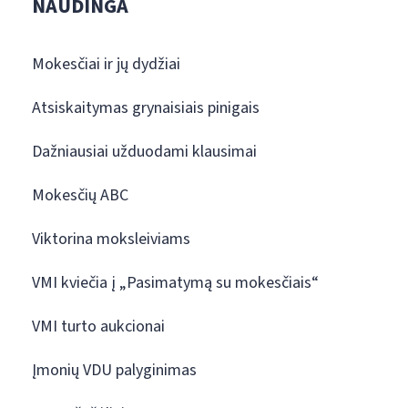
NAUDINGA
Mokesčiai ir jų dydžiai
Atsiskaitymas grynaisiais pinigais
Dažniausiai užduodami klausimai
Mokesčių ABC
Viktorina moksleiviams
VMI kviečia į „Pasimatymą su mokesčiais“
VMI turto aukcionai
Įmonių VDU palyginimas