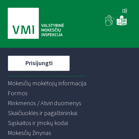
Prisijungti
Mokesčių mokėtojų informacija
Formos
Rinkmenos / Atviri duomenys
Skaičiuoklės ir pagalbininkai
Sąskaitos ir įmokų kodai
Mokesčių žinynas