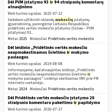
Dėl PVM įstatymo 93
ir
94 straipsnių komentarų
atnaujinimo
Web turinio sąrašas
2025-07-22
Siekdami užtikrinti sklandų
mokesčių
įstatymų
įgyvendinimą, parengėme Lietuvos Respublikos
pridėtinės vertės mokesčio įstatymo (toliau – PVM
įstatymas) 93...
Metai:
2025
Mokesčiai:
Pridėtinės vertės mokestis
Dėl leidinio „Pridėtinės vertės mokesčiu
neapmokestinamos švietimo
ir
mokymo
paslaugos
Web turinio sąrašas
2024-08-08
Informuojame, kad atnaujintas leidinys „Pridėtinės
vertės mokesčiu neapmokestinamos švietimo
ir
mokymo paslaugos“. Leidinys skelbiamas VMI prie FM
interneto svetainėje...
Metai:
2024
Mokesčiai:
Pridėtinės vertės mokestis
Dėl Pridėtinės vertės mokesčio įstatymo 20
straipsnio komentaro pakeitimo
ir
papildymo
Web turinio sąrašas
2026-07-27