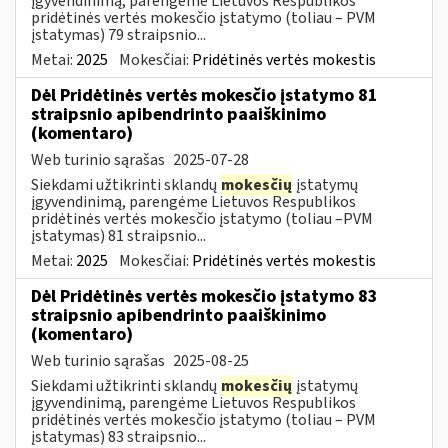
įgyvendinimą, parengėme Lietuvos Respublikos
pridėtinės vertės mokesčio įstatymo (toliau – PVM
įstatymas) 79 straipsnio...
Metai:
2025
Mokesčiai:
Pridėtinės vertės mokestis
Dėl Pridėtinės vertės mokesčio įstatymo 81
straipsnio apibendrinto paaiškinimo
(komentaro)
Web turinio sąrašas
2025-07-28
Siekdami užtikrinti sklandų
mokesčių
įstatymų
įgyvendinimą, parengėme Lietuvos Respublikos
pridėtinės vertės mokesčio įstatymo (toliau –PVM
įstatymas) 81 straipsnio...
Metai:
2025
Mokesčiai:
Pridėtinės vertės mokestis
Dėl Pridėtinės vertės mokesčio įstatymo 83
straipsnio apibendrinto paaiškinimo
(komentaro)
Web turinio sąrašas
2025-08-25
Siekdami užtikrinti sklandų
mokesčių
įstatymų
įgyvendinimą, parengėme Lietuvos Respublikos
pridėtinės vertės mokesčio įstatymo (toliau – PVM
įstatymas) 83 straipsnio...