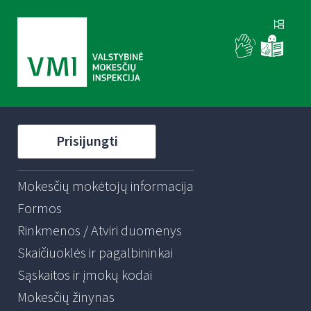
Prisijungti
Mokesčių mokėtojų informacija
Formos
Rinkmenos / Atviri duomenys
Skaičiuoklės ir pagalbininkai
Sąskaitos ir įmokų kodai
Mokesčių žinynas