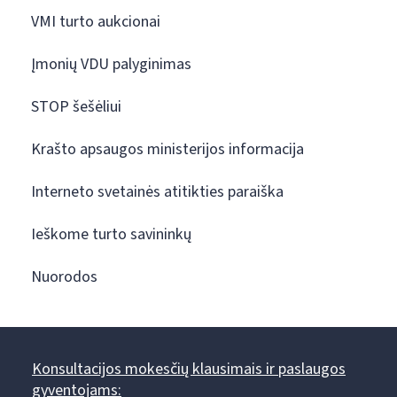
VMI turto aukcionai
Įmonių VDU palyginimas
STOP šešėliui
Krašto apsaugos ministerijos informacija
Interneto svetainės atitikties paraiška
Ieškome turto savininkų
Nuorodos
Konsultacijos mokesčių klausimais ir paslaugos
gyventojams: