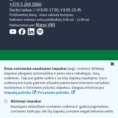
+370 5 260 5060
Darbo laikas: I-IV 8.00-17.00, V 8.00-15.45.
Prieššventinę dieną - viena valanda trumpiau.
Kiekvieno mėnesio antrą penktadienį 8.00 val. - 12.00 val.
Mano VMI
Paklausimas per
Valstybinė mokesčių inspekcija prie Lietuvos
U
Respublikos finansų ministerijos
Šioje svetainėje naudojami slapukai
(angl. cookies). Būtinieji
slapukai įdiegiami automatiškai ir jiems nėra reikalingas Jūsų
Biudžetinė įstaiga. Juridinio asmens kodas — 188659752,
sutikimas. Taip pat galite sutikti ir su kitų slapukų naudojimu. Savo
adresas: Vasario 16-osios g. 14, 01107 Vilnius, Lietuva, el.paštas:
sutikimą bet kada galėsite atšaukti pakeisdami interneto naršyklės
vmi@vmi.lt
, E. pristatymo dėžutės adresas 188659752
nustatymus ir ištrindami įrašytus slapukus. Daugiau informacijos
Duomenys apie Valstybinę mokesčių inspekciją prie Lietuvos
Slapukų politika
;
Privatumo politika.
Respublikos finansų ministerijos kaupiami ir saugomi Juridinių
asmenų registre
Būtinieji slapukai
Naudojami sklandžiam svetainės veikimui ir įgalina pagrindines
svetainės funkcijas. Be šių slapukų svetainė negali tinkamai veikti.