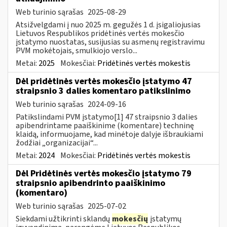
Web turinio sąrašas
2025-08-29
Atsižvelgdami į nuo 2025 m. gegužės 1 d. įsigaliojusias
Lietuvos Respublikos pridėtinės vertės mokesčio
įstatymo nuostatas, susijusias su asmenų registravimu
PVM mokėtojais, smulkiojo verslo...
Metai:
2025
Mokesčiai:
Pridėtinės vertės mokestis
Dėl pridėtinės vertės mokesčio įstatymo 47
straipsnio 3 dalies komentaro patikslinimo
Web turinio sąrašas
2024-09-16
Patikslindami PVM įstatymo[1] 47 straipsnio 3 dalies
apibendrintame paaiškinime (komentare) techninę
klaidą, informuojame, kad minėtoje dalyje išbraukiami
žodžiai „organizacijai“...
Metai:
2024
Mokesčiai:
Pridėtinės vertės mokestis
Dėl Pridėtinės vertės mokesčio įstatymo 79
straipsnio apibendrinto paaiškinimo
(komentaro)
Web turinio sąrašas
2025-07-02
Siekdami užtikrinti sklandų
mokesčių
įstatymų