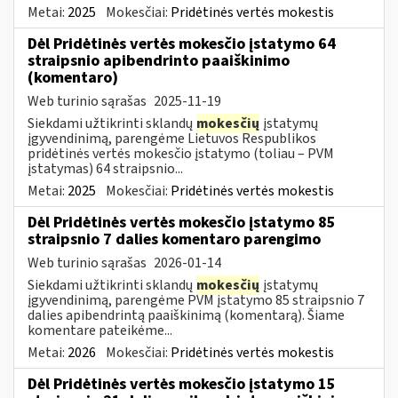
Metai:
2025
Mokesčiai:
Pridėtinės vertės mokestis
Dėl Pridėtinės vertės mokesčio įstatymo 64
straipsnio apibendrinto paaiškinimo
(komentaro)
Web turinio sąrašas
2025-11-19
Siekdami užtikrinti sklandų
mokesčių
įstatymų
įgyvendinimą, parengėme Lietuvos Respublikos
pridėtinės vertės mokesčio įstatymo (toliau – PVM
įstatymas) 64 straipsnio...
Metai:
2025
Mokesčiai:
Pridėtinės vertės mokestis
Dėl Pridėtinės vertės mokesčio įstatymo 85
straipsnio 7 dalies komentaro parengimo
Web turinio sąrašas
2026-01-14
Siekdami užtikrinti sklandų
mokesčių
įstatymų
įgyvendinimą, parengėme PVM įstatymo 85 straipsnio 7
dalies apibendrintą paaiškinimą (komentarą). Šiame
komentare pateikėme...
Metai:
2026
Mokesčiai:
Pridėtinės vertės mokestis
Dėl Pridėtinės vertės mokesčio įstatymo 15