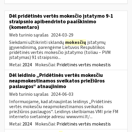
Dėl pridėtinės vertės mokesčio įstatymo 9-1
straipsnio apibendrinto paaiškinimo
(komentaro)
Web turinio sąrašas
2024-03-29
Siekdami užtikrinti sklandų
mokesčių
įstatymų
įgyvendinimą, parengėme Lietuvos Respublikos
pridėtinės vertės mokesčio įstatymo (toliau – PVM
įstatymas) 91 straipsnio...
Metai:
2024
Mokesčiai:
Pridėtinės vertės mokestis
Dėl leidinio „Pridėtinės vertės mokesčiu
neapmokestinamos sveikatos priežiūros
paslaugos“ atnaujinimo
Web turinio sąrašas
2024-06-03
Informuojame, kad atnaujintas leidinys „Pridėtinės
vertės mokesčiu neapmokestinamos sveikatos
priežiūros paslaugos“. Leidinys skelbiamas VMI prie FM
interneto svetainėje adresu: www.vmi.lt/...
Metai:
2024
Mokesčiai:
Pridėtinės vertės mokestis