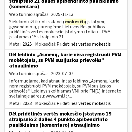
straipsnio 21 dalies apibendrinto paaiškinimo
(komentaro)
Web turinio sąrašas
2025-11-13
Siekdami užtikrinti sklandų
mokesčių
įstatymų
įgyvendinimą, parengėme Lietuvos Respublikos
pridėtinės vertės mokesčio įstatymo (toliau – PVM
įstatymas) 15 straipsnio 21...
Metai:
2025
Mokesčiai:
Pridėtinės vertės mokestis
Dėl leidinio „Asmenų, kurie nėra registruoti PVM
mokėtojais, su PVM susijusios prievolės“
atnaujinimo
Web turinio sąrašas
2023-07-07
Informuojame, kad atnaujintas leidinys „Asmenų, kurie
nėra registruoti PVM mokėtojais, su PVM susijusios
prievolės“. Leidinys skelbiamas VMI prie FM[1] interneto
svetainėje adresu: www.vmi.lt/...
Metai:
2023
Mokesčiai:
Pridėtinės vertės mokestis
Dėl pridėtinės vertės mokesčio įstatymo 19
straipsnio 3 dalies 4 punkto apibendrinto
paaiškinimo (komentaro) atnaujinimo