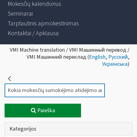
Mokesčių kalendorius
Seminarai
Tarptautinis apmokestinimas
Kontaktai / Apklausa
VMI Machine translation / VMI Машинный перевод /
VMI Машинний переклад (
English
,
Русский
,
Українська
)
Paieška
Kategorijos