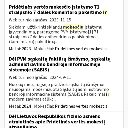
Pridėtinės vertės mokesčio įstatymo 71
straipsnio 7 dalies komentaro pakeitimo
ir
Web turinio sąrašas
2023-11-15
Siekdami užtikrinti sklandų
mokesčių
įstatymų
įgyvendinimą, parengėme PVM įstatymo[1] 71
straipsnio 7 dalies apibendrinto paaiškinimo
(komentaro) pakeitimą...
Metai:
2023
Mokesčiai:
Pridėtinės vertės mokestis
Dėl PVM sąskaitų faktūrų išrašymo, sąskaitų
administravimo bendroje informacinėje
sistemoje (SABIS)
Web turinio sąrašas
2024-09-11
Nuo šių metų rugsėjo pradžios sąskaitų išrašymui
naudojama modernizuota Sąskaitų administravimo
bendroji informacinė sistema (SABIS). Pakeitimai
ir
modernizavimas atlikti,...
Metai:
2024
Mokesčiai:
Pridėtinės vertės mokestis
Dėl Lietuvos Respublikos fizinio asmens
atmintinės apie Pridėtinės vertės mokestį
atnaujinimo