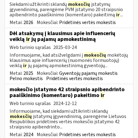
Siekdami užtikrinti sklandų
mokesčių
įstatymų
įgyvendinimą, parengėme PVM įstatymo 20 straipsnio
apibendrinto paaiškinimo (komentaro) pakeitimą
ir
...
Metai:
2026
Mokesčiai:
Pridėtinės vertės mokestis
Dėl atsakymų į klausimus apie influencerių
veiklą
ir
jų pajamų apmokestinimą
Web turinio sąrašas
2025-03-24
Informuojame, kad atsižvelgdami į
mokesčių
mokėtojų
klausimus apie influencerių (nuomonės formuotojų)
veiklą
ir
jų pajamų apmokestinimą gyventojų...
Metai:
2025
Mokesčiai:
Gyventojų pajamų mokestis
Pelno mokestis
Pridėtinės vertės mokestis
mokesčio įstatymo 42 straipsnio apibendrinto
paaiškinimo (komentaro) pakeitimo
ir
Web turinio sąrašas
2024-12-12
Informuojame, kad siekdami užtikrinti sklandų
mokesčių
įstatymų įgyvendinimą, parengėme Lietuvos
Respublikos pridėtinės vertės mokesčio įstatymo 42
straipsnio apibendrinto...
Metai:
2024
Mokesčiai:
Pridėtinės vertės mokestis