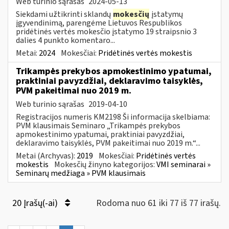
Web turinio sąrašas
2024-05-13
Siekdami užtikrinti sklandų
mokesčių
įstatymų
įgyvendinimą, parengėme Lietuvos Respublikos
pridėtinės vertės mokesčio įstatymo 19 straipsnio 3
dalies 4 punkto komentaro...
Metai:
2024
Mokesčiai:
Pridėtinės vertės mokestis
Trikampės prekybos apmokestinimo ypatumai,
praktiniai pavyzdžiai, deklaravimo taisyklės,
PVM pakeitimai nuo 2019 m.
Web turinio sąrašas
2019-04-10
Registracijos numeris KM2198 Ši informacija skelbiama:
PVM klausimais Seminaro „Trikampės prekybos
apmokestinimo ypatumai, praktiniai pavyzdžiai,
deklaravimo taisyklės, PVM pakeitimai nuo 2019 m.“...
Metai (Archyvas):
2019
Mokesčiai:
Pridėtinės vertės
mokestis
Mokesčių žinyno kategorijos:
VMI seminarai »
Seminarų medžiaga » PVM klausimais
20 Įrašų(-ai)
Rodoma nuo 61 iki 77 iš 77 irašų.