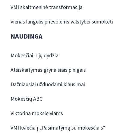
VMI skaitmeninė transformacija
Vienas langelis prievolėms valstybei sumokėti
NAUDINGA
Mokesčiai ir jų dydžiai
Atsiskaitymas grynaisiais pinigais
Dažniausiai užduodami klausimai
Mokesčių ABC
Viktorina moksleiviams
VMI kviečia į „Pasimatymą su mokesčiais“