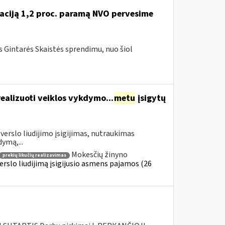
tuaciją 1,2 proc. paramą NVO pervesime
ės Gintarės Skaistės sprendimu, nuo šiol
realizuoti veiklos vykdymo...
metu
įsigytų
verslo liudijimo įsigijimas, nutraukimas
dymą,...
Mokesčių žinyno
prekių likučių realizavimas
erslo liudijimą įsigijusio asmens pajamos (26