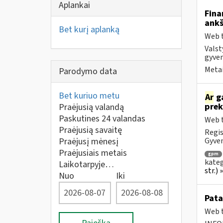
Aplankai
Fina
ankš
Bet kurį aplanką
Web t
Valst
gyven
Metai
Parodymo data
Bet kuriuo metu
Ar
ga
prek
Praėjusią valandą
Paskutines 24 valandas
Web t
Praėjusią savaitę
Regis
Praėjusį mėnesį
Gyven
Praėjusiais metais
gpm
kateg
Laikotarpyje…
str.)
Nuo
Iki
Pata
Web t