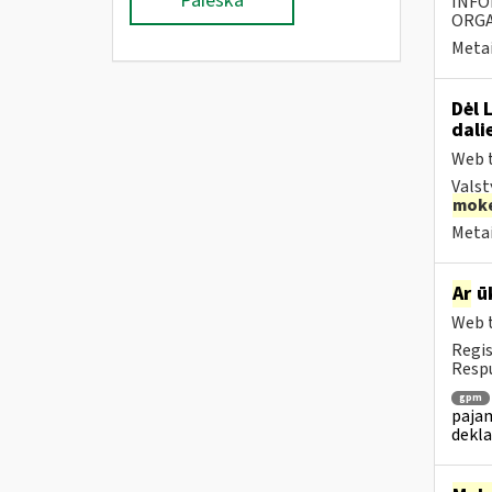
Paieška
INFO
ORGA
Metai
Dėl 
dali
Web t
Valst
moke
Metai
Ar
ūk
Web t
Regis
Resp
gpm
pajam
dekl