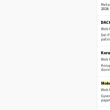
Metai
2026 
DAC6
Web t
Dėl P
patvi
Koru
Web t
Koru
išorini
Moke
Web t
Gyven
paja