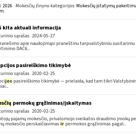
:
2026
Mokesčių žinyno kategorijos:
Mokesčių įstatymų pakeitima
m.
 kita aktuali informacija
urinio sąrašas
2024-05-27
ranešimo apie naudojimąsi praneštinu tarpvalstybiniu susitarim
rtinimo DAC6...
pcijos pasireiškimo tikimybė
urinio sąrašas
2020-02-25
pci
jos
pasireiškimo tikimybė — prielaida, kad tam tikri Valstybinė
ai...
sčių
permokų grąžinimas/įskaitymas
urinio sąrašas
2020-02-25
tojų pajamų mokesčio, privalomojo sveikatos draudimo įmokų pe
mų mokesčio perskaičiavimas
ir
permokos grąžinimas pagal...