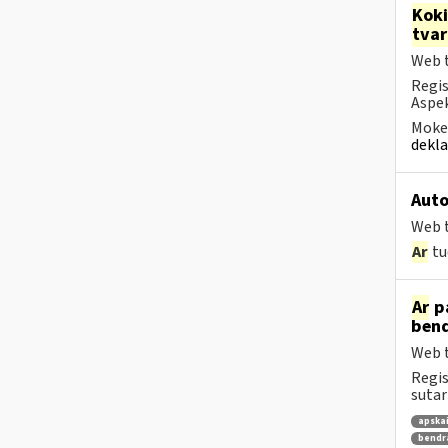
Kok
tva
Web t
Regis
Aspek
Mokes
dekla
Auto
Web t
Ar
tu
Ar
pa
bend
Web t
Regis
sutar
apska
bendr