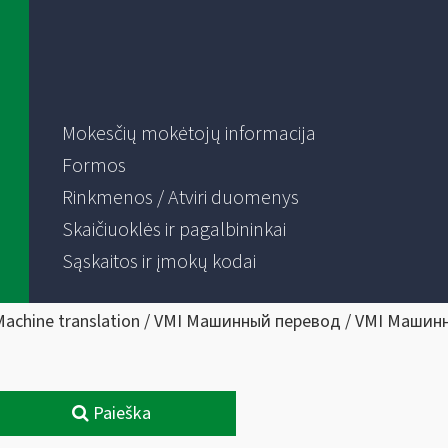
Mokesčių mokėtojų informacija
Formos
Rinkmenos / Atviri duomenys
Skaičiuoklės ir pagalbininkai
Sąskaitos ir įmokų kodai
Machine translation / VMI Машинный перевод / VMI Машин
Paieška