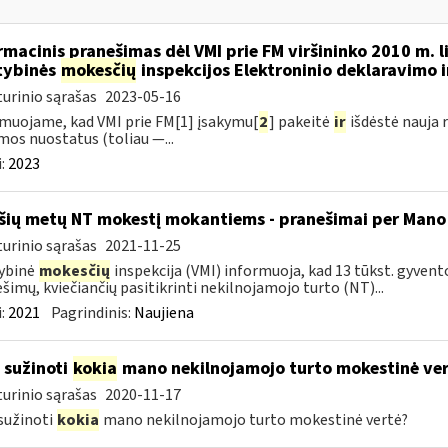
rmacinis pranešimas dėl VMI prie FM viršininko 2010 m. 
tybinės
mokesčių
inspekcijos Elektroninio deklaravimo 
urinio sąrašas
2023-05-16
muojame, kad VMI prie FM[1] įsakymu[
2
] pakeitė
ir
išdėstė nauja 
mos nuostatus (toliau —...
:
2023
šių metų NT mokestį mokantiems - pranešimai per Mano
urinio sąrašas
2021-11-25
ybinė
mokesčių
inspekcija (VMI) informuoja, kad 13 tūkst. gyvent
šimų, kviečiančių pasitikrinti nekilnojamojo turto (NT)...
:
2021
Pagrindinis:
Naujiena
 sužinoti
kokia
mano nekilnojamojo turto mokestinė ve
urinio sąrašas
2020-11-17
sužinoti
kokia
mano nekilnojamojo turto mokestinė vertė?