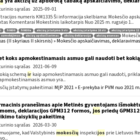
ia
yra akcizų už apdorotą tabaką apskaičiavimo, dekla
urinio sąrašas
2025-09-01
tracijos numeris KM1335 Ši informacija skelbiama: Mokesčio apsk
tas Komentarai Mokestinis laikotarpis Nuo 2025 m. rugsėjo 1...
i
fr0630
fr0630a
akcizų įstatymo 9 str
akcizų įstatymo 10 str
akcizų įstatymo 11 
Mokesčių
ų sumokėjimas
akcizų apskaičiavimas
akcizų deklaracija
akcizų avansas
as (II skyriaus II skirsnis) » Mokesčio apskaičiavimas, deklaravim
t koks apmokestinamasis asmuo gali naudoti bet koki
urinio sąrašas
2021-06-09
kokią schemą
ir
kaip apmokestinamasis asmuo gali naudoti, prikla
apmokestinamasis asmuo yra...
čių įstatymų pakeitimai:
MĮP 2021 » E-prekyba ir PVM nuo 2021 m. 
rmacinis pranešimas apie Metinės gyventojams išmokėt
moms, deklaracijos GPM312 formos,
jos
priedų GPM312L
ikimo taisyklių pakeitimą
urinio sąrašas
2026-03-30
muojame, kad Valstybinės
mokesčių
inspekci
jos
prie Lietuvos Re
o...