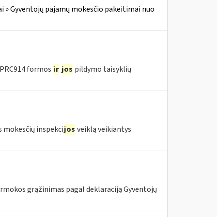
i » Gyventojų pajamų mokesčio pakeitimai nuo
u PRC914 formos
ir
jos
pildymo taisyklių
s mokesčių inspekci
jos
veiklą veikiantys
rmokos grąžinimas pagal deklaraciją Gyventojų