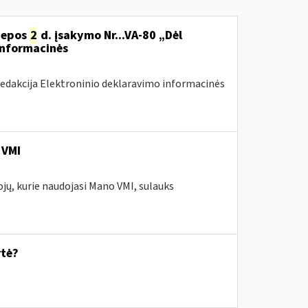
liepos
2
d. įsakymo Nr...VA-80 „Dėl
informacinės
redakcija Elektroninio deklaravimo informacinės
 VMI
ojų, kurie naudojasi Mano VMI, sulauks
rtė?