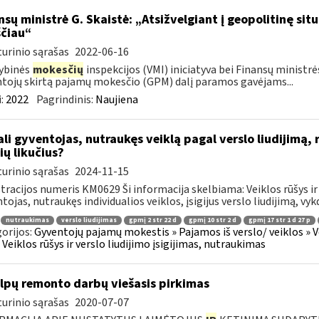
nsų ministrė G. Skaistė: „Atsižvelgiant į geopolitinę si
čiau“
urinio sąrašas
2022-06-16
ybinės
mokesčių
inspekcijos (VMI) iniciatyva bei Finansų ministr
tojų skirtą pajamų mokesčio (GPM) dalį paramos gavėjams...
:
2022
Pagrindinis:
Naujiena
li gyventojas, nutraukęs veiklą pagal verslo liudijimą, 
ių likučius?
urinio sąrašas
2024-11-15
tracijos numeris KM0629 Ši informacija skelbiama: Veiklos rūšys ir 
tojas, nutraukęs individualios veiklos, įsigijus verslo liudijimą, vyk
nutraukimas
verslo liudijimas
gpmį 2 str 22 d
gpmį 10 str 2 d
gpmį 17 str 1 d 27 p
orijos:
Gyventojų pajamų mokestis » Pajamos iš verslo/ veiklos » V
 » Veiklos rūšys ir verslo liudijimo įsigijimas, nutraukimas
lpų remonto darbų viešasis pirkimas
urinio sąrašas
2020-07-07