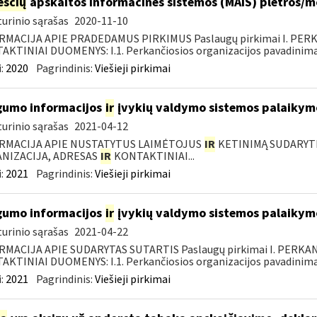
sčių
apskaitos informacinės sistemos (MAIS) plėtros/
urinio sąrašas
2020-11-10
RMACIJA APIE PRADEDAMUS PIRKIMUS Paslaugų pirkimai I. PER
KTINIAI DUOMENYS: I.1. Perkančiosios organizacijos pavadinimas
:
2020
Pagrindinis:
Viešieji pirkimai
umo informacijos
ir
įvykių valdymo sistemos palaikymo
urinio sąrašas
2021-04-12
RMACIJA APIE NUSTATYTUS LAIMĖTOJUS
IR
KETINIMĄ SUDARYTI 
NIZACIJA, ADRESAS
IR
KONTAKTINIAI...
:
2021
Pagrindinis:
Viešieji pirkimai
umo informacijos
ir
įvykių valdymo sistemos palaikymo
urinio sąrašas
2021-04-22
RMACIJA APIE SUDARYTAS SUTARTIS Paslaugų pirkimai I. PERK
KTINIAI DUOMENYS: I.1. Perkančiosios organizacijos pavadinimas
:
2021
Pagrindinis:
Viešieji pirkimai