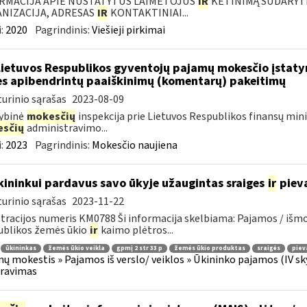
RMACIJA APIE NUSTATYTUS LAIMĖTOJUS
IR
KETINIMĄ SUDARYTI 
NIZACIJA, ADRESAS
IR
KONTAKTINIAI...
:
2020
Pagrindinis:
Viešieji pirkimai
Lietuvos Respublikos gyventojų pajamų mokesčio įstat
es apibendrintų paaiškinimų (komentarų) pakeitimų
urinio sąrašas
2023-08-09
ybinė
mokesčių
inspekcija prie Lietuvos Respublikos finansų min
sčių
administravimo...
:
2023
Pagrindinis:
Mokesčio naujiena
ininkui pardavus savo ūkyje užaugintas sraiges
ir
pieva
urinio sąrašas
2023-11-22
tracijos numeris KM0788 Ši informacija skelbiama: Pajamos / iš
ublikos žemės ūkio
ir
kaimo plėtros...
ūkininkas
žemės ūkio veikla
gpmį 2 str 33 p
žemės ūkio produktas
sraigės
piev
ų mokestis » Pajamos iš verslo/ veiklos » Ūkininko pajamos (IV skyriu
aravimas