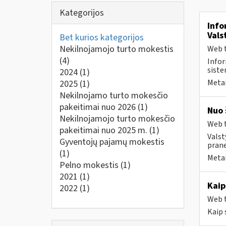
Kategorijos
Info
Vals
Bet kurios kategorijos
Nekilnojamojo turto mokestis
Web t
(4)
Infor
siste
2024
(1)
Metai
2025
(1)
Nekilnojamo turto mokesčio
pakeitimai nuo 2026
(1)
Nuo 
Nekilnojamojo turto mokesčio
Web t
pakeitimai nuo 2025 m.
(1)
Valst
Gyventojų pajamų mokestis
prane
(1)
Metai
Pelno mokestis
(1)
2021
(1)
Kaip
2022
(1)
Web t
Kaip 