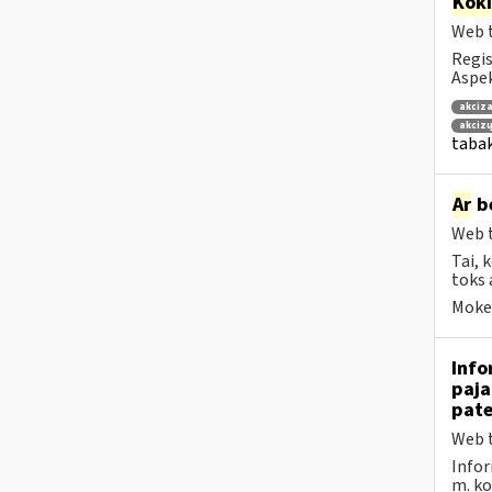
Kok
Web t
Regis
Aspek
akciza
akciz
tabak
Ar
be
Web t
Tai, 
toks 
Mokes
Info
paja
pate
Web t
Infor
m. kov