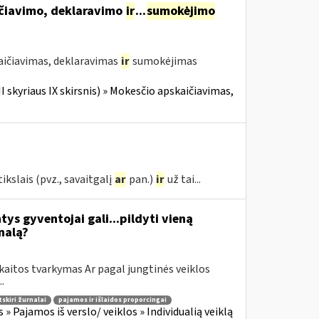
ičiavimo, deklaravimo
ir
...
sumokėjimo
aičiavimas, deklaravimas
ir
sumokėjimas
II skyriaus IX skirsnis) » Mokesčio apskaičiavimas,
kslais (pvz., savaitgalį
ar
pan.)
ir
už tai...
tys gyventojai gali...pildyti vieną
nalą?
kaitos tvarkymas Ar pagal jungtinės veiklos
.
tskiri žurnalai
pajamos ir išlaidos proporcingai
 Pajamos iš verslo/ veiklos » Individualią veiklą