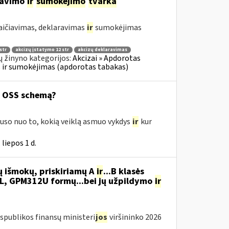
ravimo
ir
sumokėjimo
tvarka
aičiavimas, deklaravimas
ir
sumokėjimas
str
akcizų įstatymo 12 str
akcizų deklaravimas
 žinyno kategorijos:
Akcizai » Apdorotas
as ir sumokėjimas (apdorotas tabakas)
ą OSS schemą?
uso nuo to, kokią veiklą asmuo vykdys
ir
kur
liepos 1 d.
ų išmokų, priskiriamų A
ir
...B klasės
, GPM312U formų...bei jų užpildymo
ir
spublikos finansų ministeri
jos
viršininko 2026