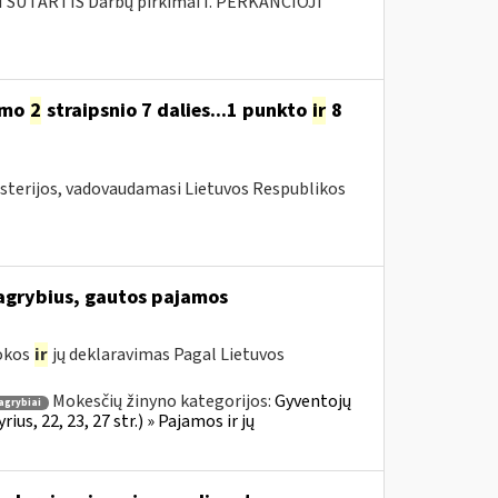
SUTARTIS Darbų pirkimai I. PERKANČIOJI
ymo
2
straipsnio 7 dalies...1 punkto
ir
8
isterijos, vadovaudamasi Lietuvos Respublikos
grybius, gautos pajamos
mokos
ir
jų deklaravimas Pagal Lietuvos
Mokesčių žinyno kategorijos:
Gyventojų
agrybiai
s, 22, 23, 27 str.) » Pajamos ir jų