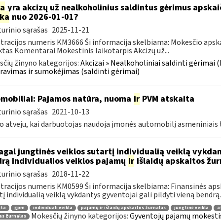
ia
yra akcizų už nealkoholinius saldintus gėrimus apska
rka
nuo 2026-01-01?
urinio sąrašas
2025-11-21
tracijos numeris KM3666 Ši informacija skelbiama: Mokesčio apsk
tas Komentarai Mokestinis laikotarpis Akcizų už...
čių žinyno kategorijos:
Akcizai » Nealkoholiniai saldinti gėrimai (
ravimas ir sumokėjimas (saldinti gėrimai)
mobiliai: Pajamos natūra, nuoma
ir
PVM atskaita
urinio sąrašas
2021-10-13
o atveju, kai darbuotojas naudoja įmonės automobilį asmeniniais ti
gal jungtinės veiklos sutartį individualią veiklą vykdan
rą individualios veiklos pajamų
ir
išlaidų apskaitos žur
urinio sąrašas
2018-11-22
tracijos numeris KM0599 Ši informacija skelbiama: Finansinės aps
tį individualią veiklą vykdantys gyventojai gali pildyti vieną bendrą..
ita
gpm
individuali veikla
pajamų ir išlaidų apskaitos žurnalas
jungtinė veikla
a
Mokesčių žinyno kategorijos:
Gyventojų pajamų mokestis »
as žurnalas