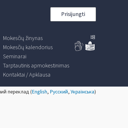
Prisijungti
Mokesčių žinynas
Mokesčių kalendorius
Seminarai
Tarptautinis apmokestinimas
Kontaktai / Apklausa
ний переклад (
English
,
Русский
,
Українська
)