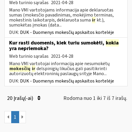
Web turinio sąrašas
2021-04-28
Mano VMI vartotojams informacija apie deklaruotas
sumas (mokesčio pavadinimas, mokėjimo terminas,
mokestinis laikotarpis, deklaruota suma
ir
kt.),
sumokėtas įmokas (data...
DUK:
DUK - Duomenys mokesčių apskaitos kortelėje
Kur rasti duomenis, kiek turiu sumokėti,
kokia
yra nepriemoka?
Web turinio sąrašas
2021-04-28
Mano VMI vartotojai informaciją apie nesumokėtų
mokesčių
ir
delspinigių likučius gali pasitikrinti
autorizuotų elektroninių paslaugų srityje Mano...
DUK:
DUK - Duomenys mokesčių apskaitos kortelėje
20 Įrašų(-ai)
Rodoma nuo 1 iki 7 iš 7 irašų.
1