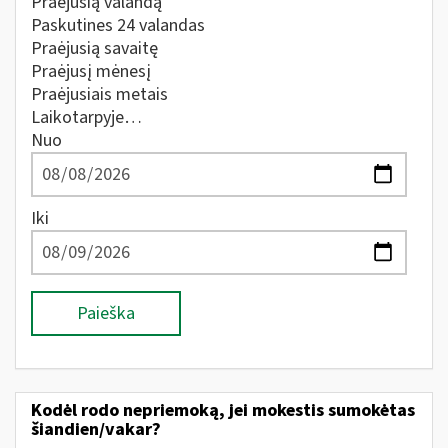
Praėjusią valandą
Paskutines 24 valandas
Praėjusią savaitę
Praėjusį mėnesį
Praėjusiais metais
Laikotarpyje…
Nuo
Iki
Paieška
Kodėl rodo nepriemoką, jei mokestis sumokėtas
šiandien/vakar?