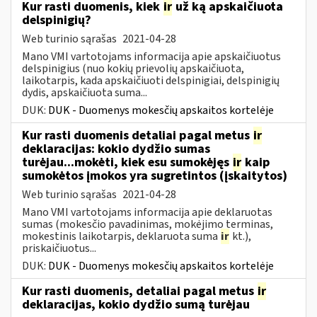
Kur rasti duomenis, kiek
ir
už ką apskaičiuota
delspinigių?
Web turinio sąrašas
2021-04-28
Mano VMI vartotojams informacija apie apskaičiuotus
delspinigius (nuo kokių prievolių apskaičiuota,
laikotarpis, kada apskaičiuoti delspinigiai, delspinigių
dydis, apskaičiuota suma...
DUK:
DUK - Duomenys mokesčių apskaitos kortelėje
Kur rasti duomenis detaliai pagal metus
ir
deklaracijas: kokio dydžio sumas
turėjau...mokėti, kiek esu sumokėjęs
ir
kaip
sumokėtos įmokos yra sugretintos (įskaitytos)
Web turinio sąrašas
2021-04-28
Mano VMI vartotojams informacija apie deklaruotas
sumas (mokesčio pavadinimas, mokėjimo terminas,
mokestinis laikotarpis, deklaruota suma
ir
kt.),
priskaičiuotus...
DUK:
DUK - Duomenys mokesčių apskaitos kortelėje
Kur rasti duomenis, detaliai pagal metus
ir
deklaracijas, kokio dydžio sumą turėjau