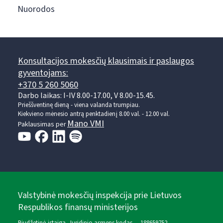
Nuorodos
Konsultacijos mokesčių klausimais ir paslaugos
gyventojams:
+370 5 260 5060
Darbo laikas: I-IV 8.00-17.00, V 8.00-15.45.
Prieššventinę dieną - viena valanda trumpiau.
Kiekvieno mėnesio antrą penktadienį 8.00 val. - 12.00 val.
Mano VMI
Paklausimas per
Valstybinė mokesčių inspekcija prie Lietuvos
Respublikos finansų ministerijos