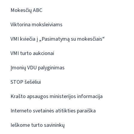
Mokesčių ABC
Viktorina moksleiviams
VMI kviečia į „Pasimatymą su mokesčiais“
VMI turto aukcionai
Įmonių VDU palyginimas
STOP šešėliui
Krašto apsaugos ministerijos informacija
Interneto svetainės atitikties paraiška
Ieškome turto savininkų