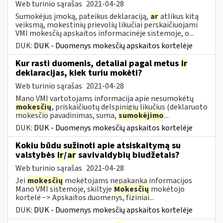
Web turinio sąrašas
2021-04-28
Sumokėjus įmoką, pateikus deklaraciją,
ar
atlikus kitą
veiksmą, mokestinių prievolių likučiai perskaičiuojami
VMI mokesčių apskaitos informacinėje sistemoje, o...
DUK:
DUK - Duomenys mokesčių apskaitos kortelėje
Kur rasti duomenis, detaliai pagal metus
ir
deklaracijas, kiek turiu mokėti?
Web turinio sąrašas
2021-04-28
Mano VMI vartotojams informacija apie nesumokėtų
mokesčių
, priskaičiuotų delspinigių likučius (deklaruoto
mokesčio pavadinimas, suma,
sumokėjimo
...
DUK:
DUK - Duomenys mokesčių apskaitos kortelėje
Kokiu būdu sužinoti apie atsiskaitymą su
valstybės
ir
/
ar
savivaldybių biudžetais?
Web turinio sąrašas
2021-04-28
Jei
mokesčių
mokėtojams nepakanka informacijos
Mano VMI sistemoje, skiltyje
Mokesčių
mokėtojo
kortelė −> Apskaitos duomenys, fiziniai...
DUK:
DUK - Duomenys mokesčių apskaitos kortelėje