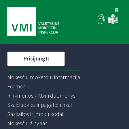
Prisijungti
Mokesčių mokėtojų informacija
Formos
Rinkmenos / Atviri duomenys
Skaičiuoklės ir pagalbininkai
Sąskaitos ir įmokų kodai
Mokesčių žinynas