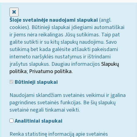
Uždaryti
Šioje svetainėje naudojami slapukai
(angl.
cookies). Būtinieji slapukai įdiegiami automatiškai
ir jiems nėra reikalingas Jūsų sutikimas. Taip pat
galite sutikti ir su kitų slapukų naudojimu. Savo
sutikimą bet kada galėsite atšaukti pakeisdami
interneto naršyklės nustatymus ir ištrindami
įrašytus slapukus. Daugiau informacijos
Slapukų
politika
;
Privatumo politika.
Būtinieji slapukai
Naudojami sklandžiam svetainės veikimui ir įgalina
pagrindines svetainės funkcijas. Be šių slapukų
svetainė negali tinkamai veikti.
Analitiniai slapukai
Renka statistinę informaciją apie svetainės