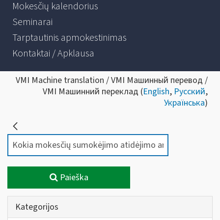
Mokesčių kalendorius
Seminarai
Tarptautinis apmokestinimas
Kontaktai / Apklausa
VMI Machine translation / VMI Машинный перевод /
VMI Машинний переклад (
English
,
Русский
,
Українська
)
Paieška
Kategorijos