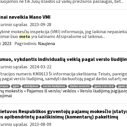
čiuojamos ne tik Jūsų išlaidos už vaikų priežiūros paslaugas, bet...
inai neveikia Mano VMI
urinio sąrašas
2023-09-28
ybinė mokesčių inspekcija (VMI) informuoja, jog laikinai nepasi
kimai šiuo
metu
yra šalinami. Atsiprašome už laikinus...
:
2023
Pagrindinis:
Naujiena
muo, vykdantis individualią veiklą pagal verslo liudiji
urinio sąrašas
2024-03-22
tracijos numeris KM0613 Ši informacija skelbiama: Teisės, pareigos
ą pagal verslo liudijimą, samdyti darbuotojų pagal darbo sutartį nega
otojas
gpm
samdymas
verslo liudijimas
darbo sutartis
gpmį 2 str 22 d
gpmį 10
ų mokestis » Pajamos iš verslo/ veiklos » Verslo liudijimą įsigijusi
ojimai
Lietuvos Respublikos gyventojų pajamų mokesčio įstat
es apibendrintų paaiškinimų (komentarų) pakeitimų
urinio sąrašas
2023-08-09