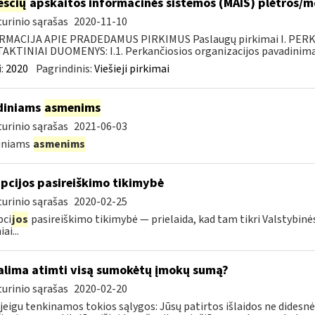
sčių
apskaitos informacinės sistemos (MAIS) plėtros/
urinio sąrašas
2020-11-10
RMACIJA APIE PRADEDAMUS PIRKIMUS Paslaugų pirkimai I. PER
KTINIAI DUOMENYS: I.1. Perkančiosios organizacijos pavadinimas
:
2020
Pagrindinis:
Viešieji pirkimai
diniams
asmenims
urinio sąrašas
2021-06-03
diniams
asmenims
pcijos pasireiškimo tikimybė
urinio sąrašas
2020-02-25
pci
jos
pasireiškimo tikimybė — prielaida, kad tam tikri Valstybinė
ai...
lima atimti visą sumokėtų įmokų sumą?
urinio sąrašas
2020-02-20
 jeigu tenkinamos tokios sąlygos: Jūsų patirtos išlaidos ne didesnės