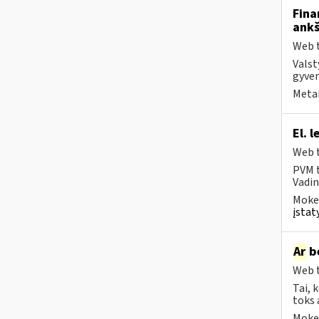
Fina
ankš
Web t
Valst
gyven
Metai
El. 
Web t
PVM t
Vadin
Mokes
įstat
Ar
be
Web t
Tai, 
toks 
Mokes