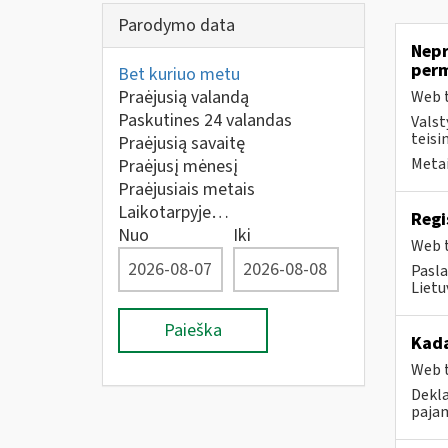
Parodymo data
Nepr
per
Bet kuriuo metu
Praėjusią valandą
Web t
Paskutines 24 valandas
Valst
teisi
Praėjusią savaitę
Metai
Praėjusį mėnesį
Praėjusiais metais
Laikotarpyje…
Regi
Nuo
Iki
Web t
Pasla
Lietu
Paieška
Kad
Web t
Dekla
pajam