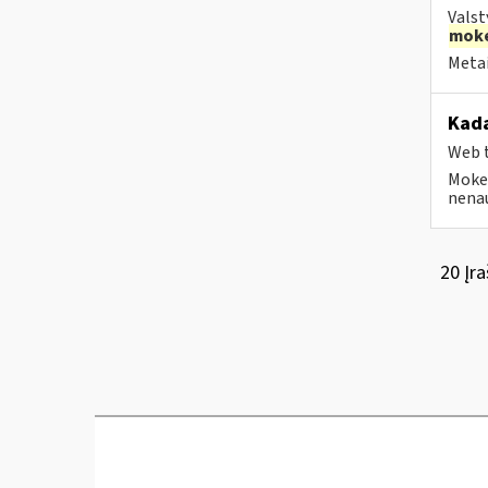
Valst
moke
Metai
Kada
Web t
Mokes
nenau
20 Įra