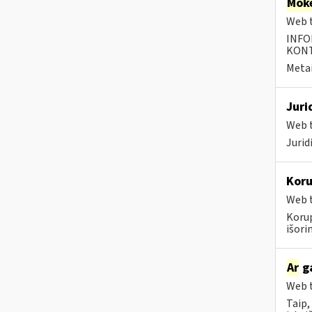
Moke
Web t
INFO
KONTA
Metai
Juri
Web t
Juri
Koru
Web t
Koru
išorini
Ar
ga
Web t
Taip,