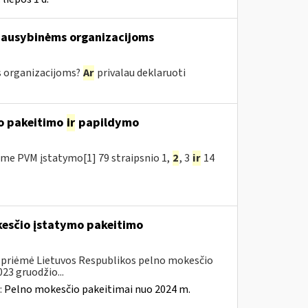
iausybinėms organizacijoms
 organizacijoms?
Ar
privalau deklaruoti
o pakeitimo
ir
papildymo
me PVM įstatymo[1] 79 straipsnio 1,
2
, 3
ir
14
kesčio įstatymo pakeitimo
. priėmė Lietuvos Respublikos pelno mokesčio
23 gruodžio...
:
Pelno mokesčio pakeitimai nuo 2024 m.