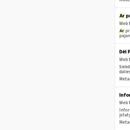
Ar
pr
Web t
Ar
pr
pajam
Dėl 
Web t
Siekd
dalies
Metai
Info
Web t
Infor
įstat
Metai