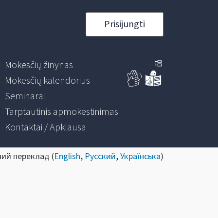
Prisijungti
Mokesčių žinynas
Mokesčių kalendorius
Seminarai
Tarptautinis apmokestinimas
Kontaktai / Apklausa
ний переклад (
English
,
Русский
,
Українська
)