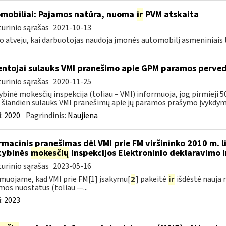
mobiliai: Pajamos natūra, nuoma
ir
PVM atskaita
urinio sąrašas
2021-10-13
o atveju, kai darbuotojas naudoja įmonės automobilį asmeniniais ti
ntojai sulauks VMI pranešimo apie GPM paramos perve
urinio sąrašas
2020-11-25
ybinė mokesčių inspekcija (toliau – VMI) informuoja, jog pirmieji 5
 šiandien sulauks VMI pranešimų apie jų paramos prašymo įvykdymą. 
:
2020
Pagrindinis:
Naujiena
rmacinis pranešimas dėl VMI prie FM viršininko 2010 m. 
tybinės
mokesčių
inspekcijos Elektroninio deklaravimo 
urinio sąrašas
2023-05-16
muojame, kad VMI prie FM[1] įsakymu[
2
] pakeitė
ir
išdėstė nauja 
mos nuostatus (toliau —...
:
2023