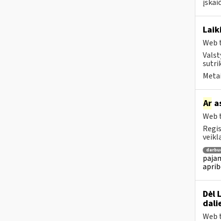
įskai
Laik
Web t
Valst
sutri
Metai
Ar
as
Web t
Regis
veikl
darbu
pajam
aprib
Dėl 
dali
Web t