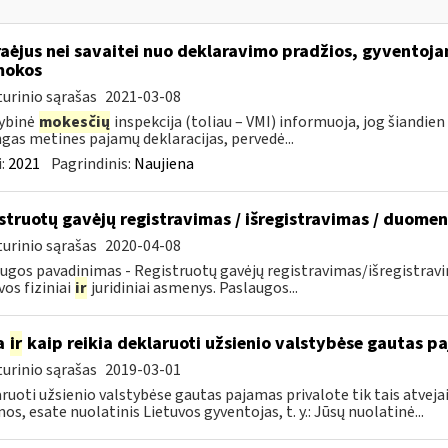
aėjus nei savaitei nuo deklaravimo pradžios, gyventoja
mokos
urinio sąrašas
2021-03-08
ybinė
mokesčių
inspekcija (toliau – VMI) informuoja, jog šiandien
ngas metines pajamų deklaracijas, pervedė...
:
2021
Pagrindinis:
Naujiena
struotų gavėjų registravimas / išregistravimas / duome
urinio sąrašas
2020-04-08
ugos pavadinimas - Registruotų gavėjų registravimas/išregistrav
vos fiziniai
ir
juridiniai asmenys. Paslaugos...
a
ir
kaip reikia deklaruoti užsienio valstybėse gautas p
urinio sąrašas
2019-03-01
ruoti užsienio valstybėse gautas pajamas privalote tik tais atvejai
os, esate nuolatinis Lietuvos gyventojas, t. y.: Jūsų nuolatinė...