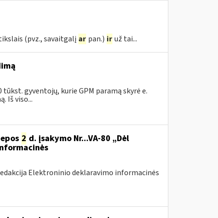
kslais (pvz., savaitgalį
ar
pan.)
ir
už tai...
dimą
0 tūkst. gyventojų, kurie GPM paramą skyrė e.
Iš viso...
liepos
2
d. įsakymo Nr...VA-80 „Dėl
informacinės
redakcija Elektroninio deklaravimo informacinės