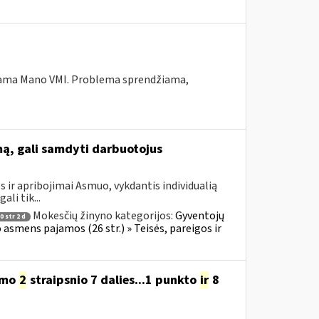
ekiama Mano VMI. Problema sprendžiama,
mą, gali samdyti darbuotojus
 ir apribojimai Asmuo, vykdantis individualią
li tik...
Mokesčių žinyno kategorijos:
Gyventojų
 str 2 d
o asmens pajamos (26 str.) » Teisės, pareigos ir
ymo
2
straipsnio 7 dalies...1 punkto
ir
8