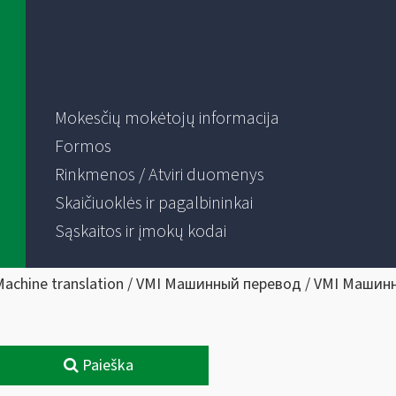
Mokesčių mokėtojų informacija
Formos
Rinkmenos / Atviri duomenys
Skaičiuoklės ir pagalbininkai
Sąskaitos ir įmokų kodai
Machine translation / VMI Машинный перевод / VMI Машин
Paieška