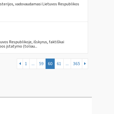
isterijos, vadovaudamasi Lietuvos Respublikos
uvos Respublikoje, išskyrus, faktiškai
s įstatymo (toliau...
1
...
59
60
61
...
365