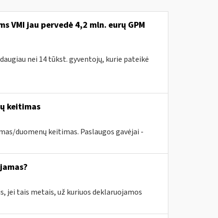
ms VMI jau pervedė 4,2 mln. eurų GPM
 daugiau nei 14 tūkst. gyventojų, kurie pateikė
nų keitimas
imas/duomenų keitimas. Paslaugos gavėjai -
ajamas?
s, jei tais metais, už kuriuos deklaruojamos