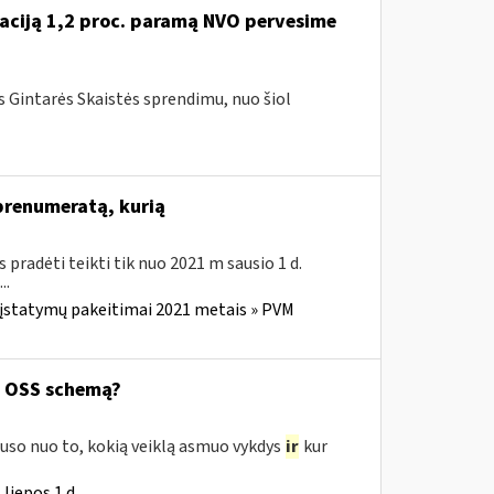
tuaciją 1,2 proc. paramą NVO pervesime
ės Gintarės Skaistės sprendimu, nuo šiol
 prenumeratą, kurią
us pradėti teikti tik nuo 2021 m sausio 1 d.
..
 įstatymų pakeitimai 2021 metais » PVM
ą OSS schemą?
uso nuo to, kokią veiklą asmuo vykdys
ir
kur
liepos 1 d.