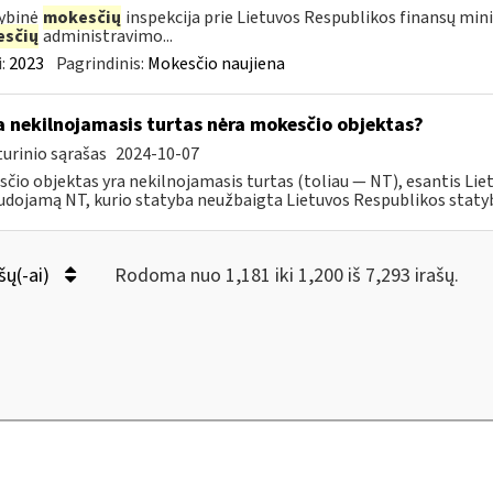
ybinė
mokesčių
inspekcija prie Lietuvos Respublikos finansų min
sčių
administravimo...
:
2023
Pagrindinis:
Mokesčio naujiena
 nekilnojamasis turtas nėra mokesčio objektas?
urinio sąrašas
2024-10-07
čio objektas yra nekilnojamasis turtas (toliau ― NT), esantis Liet
dojamą NT, kurio statyba neužbaigta Lietuvos Respublikos statybo
šų(-ai)
Rodoma nuo 1,181 iki 1,200 iš 7,293 irašų.