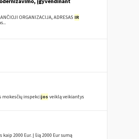
modernizavimo, įgyvendinant
KANČIOJI ORGANIZACIJA, ADRESAS
IR
...
s mokesčių inspekci
jos
veiklą veikiantys
 kaip 2000 Eur. Į šią 2000 Eur sumą