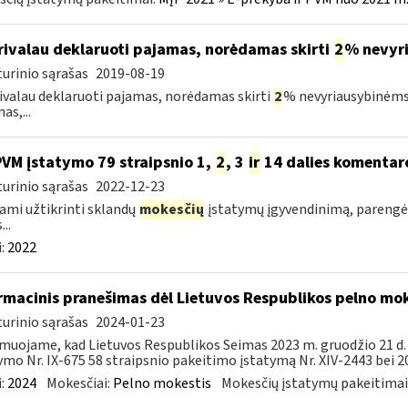
ivalau deklaruoti pajamas, norėdamas skirti
2
% nevyr
urinio sąrašas
2019-08-19
ivalau deklaruoti pajamas, norėdamas skirti
2
% nevyriausybinėms
as,...
PVM įstatymo 79 straipsnio 1,
2
, 3
ir
14 dalies komentar
urinio sąrašas
2022-12-23
ami užtikrinti sklandų
mokesčių
įstatymų įgyvendinimą, parengė
...
:
2022
rmacinis pranešimas dėl Lietuvos Respublikos pelno mo
urinio sąrašas
2024-01-23
muojame, kad Lietuvos Respublikos Seimas 2023 m. gruodžio 21 d
ymo Nr. IX-675 58 straipsnio pakeitimo įstatymą Nr. XIV-2443 bei 20
:
2024
Mokesčiai:
Pelno mokestis
Mokesčių įstatymų pakeitimai