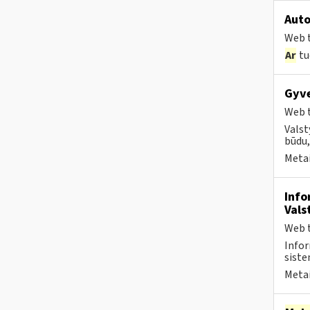
Auto
Web t
Ar
tu
Gyve
Web t
Valst
būdu,
Metai
Info
Vals
Web t
Infor
siste
Metai