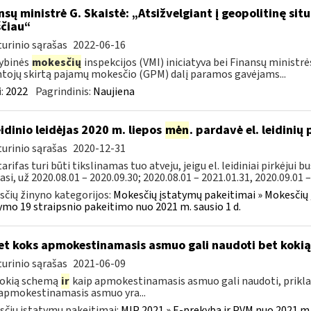
nsų ministrė G. Skaistė: „Atsižvelgiant į geopolitinę si
čiau“
urinio sąrašas
2022-06-16
ybinės
mokesčių
inspekcijos (VMI) iniciatyva bei Finansų ministr
tojų skirtą pajamų mokesčio (GPM) dalį paramos gavėjams...
:
2022
Pagrindinis:
Naujiena
leidinio leidėjas 2020 m. liepos
mėn
. pardavė el. leidinių
urinio sąrašas
2020-12-31
arifas turi būti tikslinamas tuo atveju, jeigu el. leidiniai pirkėjui b
asi, už 2020.08.01 – 2020.09.30; 2020.08.01 – 2021.01.31, 2020.09.01 –.
čių žinyno kategorijos:
Mokesčių įstatymų pakeitimai » Mokesčių
ymo 19 straipsnio pakeitimo nuo 2021 m. sausio 1 d.
t koks apmokestinamasis asmuo gali naudoti bet koki
urinio sąrašas
2021-06-09
kokią schemą
ir
kaip apmokestinamasis asmuo gali naudoti, prikla
apmokestinamasis asmuo yra...
čių įstatymų pakeitimai:
MĮP 2021 » E-prekyba ir PVM nuo 2021 m. 