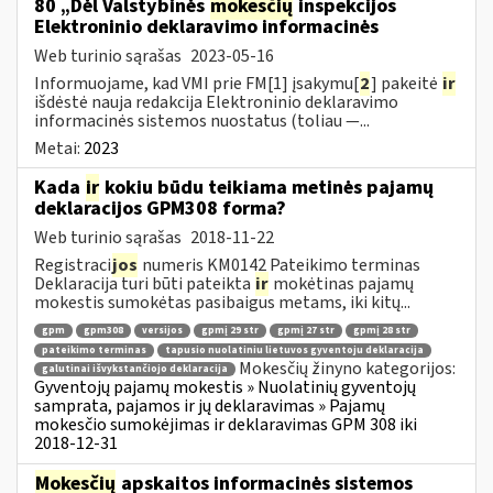
80 „Dėl Valstybinės
mokesčių
inspekcijos
Elektroninio deklaravimo informacinės
Web turinio sąrašas
2023-05-16
Informuojame, kad VMI prie FM[1] įsakymu[
2
] pakeitė
ir
išdėstė nauja redakcija Elektroninio deklaravimo
informacinės sistemos nuostatus (toliau —...
Metai:
2023
Kada
ir
kokiu būdu teikiama metinės pajamų
deklaracijos GPM308 forma?
Web turinio sąrašas
2018-11-22
Registraci
jos
numeris KM0142 Pateikimo terminas
Deklaracija turi būti pateikta
ir
mokėtinas pajamų
mokestis sumokėtas pasibaigus metams, iki kitų...
gpm
gpm308
versijos
gpmį 29 str
gpmį 27 str
gpmį 28 str
pateikimo terminas
tapusio nuolatiniu lietuvos gyventoju deklaracija
Mokesčių žinyno kategorijos:
galutinai išvykstančiojo deklaracija
Gyventojų pajamų mokestis » Nuolatinių gyventojų
samprata, pajamos ir jų deklaravimas » Pajamų
mokesčio sumokėjimas ir deklaravimas GPM 308 iki
2018-12-31
Mokesčių
apskaitos informacinės sistemos