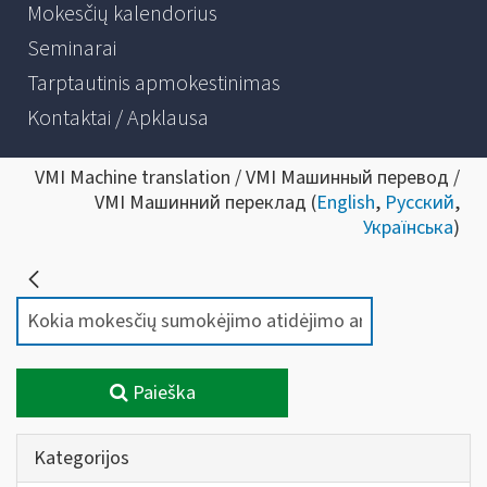
Mokesčių kalendorius
Seminarai
Tarptautinis apmokestinimas
Kontaktai / Apklausa
VMI Machine translation / VMI Машинный перевод /
VMI Машинний переклад (
English
,
Русский
,
Українська
)
Paieška
Kategorijos