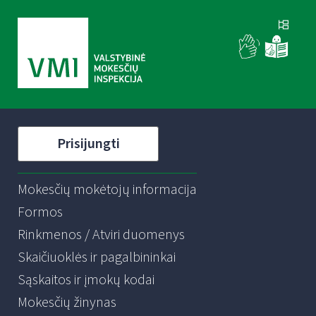
Prisijungti
Mokesčių mokėtojų informacija
Formos
Rinkmenos / Atviri duomenys
Skaičiuoklės ir pagalbininkai
Sąskaitos ir įmokų kodai
Mokesčių žinynas