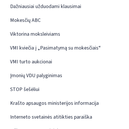
Dažniausiai užduodami klausimai
Mokesčių ABC
Viktorina moksleiviams
VMI kviečia į „Pasimatymą su mokesčiais“
VMI turto aukcionai
Įmonių VDU palyginimas
STOP šešėliui
Krašto apsaugos ministerijos informacija
Interneto svetainės atitikties paraiška