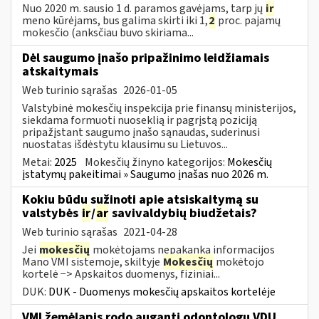
Nuo 2020 m. sausio 1 d. paramos gavėjams, tarp jų
ir
meno kūrėjams, bus galima skirti iki 1,
2
proc. pajamų
mokesčio (anksčiau buvo skiriama...
Dėl saugumo įnašo pripažinimo leidžiamais
atskaitymais
Web turinio sąrašas
2026-01-05
Valstybinė mokesčių inspekcija prie finansų ministerijos,
siekdama formuoti nuoseklią ir pagrįstą poziciją
pripažįstant saugumo įnašo sąnaudas, suderinusi
nuostatas išdėstytu klausimu su Lietuvos...
Metai:
2025
Mokesčių žinyno kategorijos:
Mokesčių
įstatymų pakeitimai » Saugumo įnašas nuo 2026 m.
Kokiu būdu sužinoti apie atsiskaitymą su
valstybės
ir
/
ar
savivaldybių biudžetais?
Web turinio sąrašas
2021-04-28
Jei
mokesčių
mokėtojams nepakanka informacijos
Mano VMI sistemoje, skiltyje
Mokesčių
mokėtojo
kortelė −> Apskaitos duomenys, fiziniai...
DUK:
DUK - Duomenys mokesčių apskaitos kortelėje
VMI žemėlapis rodo augantį odontologų VDU