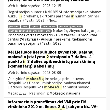
Web turinio sąrašas
2025-12-15
Registracijos numeris KM0385 Ši informacija skelbiama:
Auksui
ir
prekėms, skirtoms paramai
ir
humanitarinei
pagalbai (48 str., 50 str.) Nuo...
parama
pvm
0 proc
pvmį 50 str
paramos gavėjams
Mokesčių žinyno kategorijos:
pvm grąžinimas paramos gavėjams
Pridėtinės vertės mokestis » PVM tarifai » 0 proc. PVM
tarifas (VI skyrius) » Auksui ir prekėms, tiekiamoms
paramos gavėjams (48 str., 50 str.)
Dėl Lietuvos Respublikos gyventojų pajamų
mokesčio įstatymo
2
straipsnio 7 dalies...1
punkto
ir
8 dalies apibendrintų paaiškinimų
(komentarų) pakeitimų
Web turinio sąrašas
2023-08-09
Valstybinė
mokesčių
inspekcija prie Lietuvos
Respublikos finansų ministerijos, vadovaudamasi
Lietuvos Respublikos
mokesčių
administravimo...
Metai:
2023
Pagrindinis:
Mokesčio naujiena
Informacinis pranešimas dėl VMI prie FM
viršininko 2010 m. liepos
2
d. įsakymo Nr...VA-