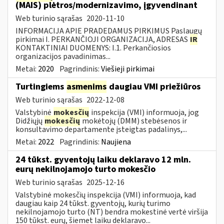
(MAIS) plėtros/modernizavimo, įgyvendinant
Web turinio sąrašas
2020-11-10
INFORMACIJA APIE PRADEDAMUS PIRKIMUS Paslaugų
pirkimai I. PERKANČIOJI ORGANIZACIJA, ADRESAS
IR
KONTAKTINIAI DUOMENYS: I.1. Perkančiosios
organizacijos pavadinimas...
Metai:
2020
Pagrindinis:
Viešieji pirkimai
Turtingiems
asmenims
daugiau VMI priežiūros
Web turinio sąrašas
2022-12-08
Valstybinė
mokesčių
inspekcija (VMI) informuoja, jog
Didžiųjų
mokesčių
mokėtojų (DMM) stebėsenos ir
konsultavimo departamente įsteigtas padalinys,...
Metai:
2022
Pagrindinis:
Naujiena
24 tūkst. gyventojų laiku deklaravo 12 mln.
eurų nekilnojamojo turto mokesčio
Web turinio sąrašas
2025-12-16
Valstybinė mokesčių inspekcija (VMI) informuoja, kad
daugiau kaip 24 tūkst. gyventojų, kurių turimo
nekilnojamojo turto (NT) bendra mokestinė vertė viršija
150 tūkst. eurų, šiemet laiku deklaravo...