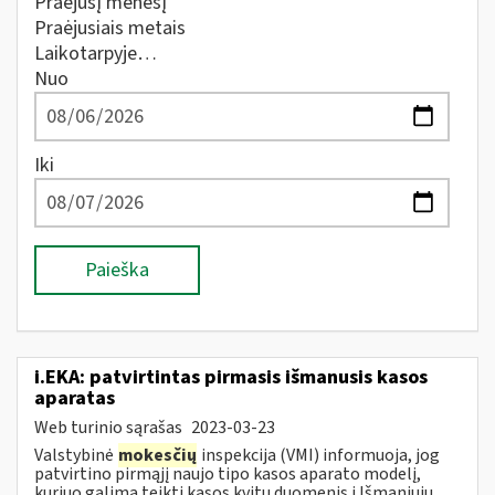
Praėjusį mėnesį
Praėjusiais metais
Laikotarpyje…
Nuo
Iki
Paieška
i.EKA: patvirtintas pirmasis išmanusis kasos
aparatas
Web turinio sąrašas
2023-03-23
Valstybinė
mokesčių
inspekcija (VMI) informuoja, jog
patvirtino pirmąjį naujo tipo kasos aparato modelį,
kuriuo galima teikti kasos kvitų duomenis į Išmaniųjų