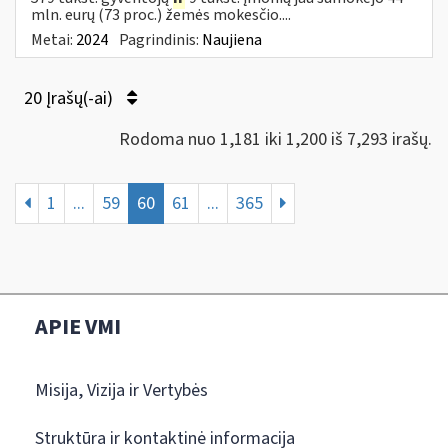
mln. eurų (73 proc.) žemės mokesčio....
Metai:
2024
Pagrindinis:
Naujiena
20 Įrašų(-ai)
Rodoma nuo 1,181 iki 1,200 iš 7,293 irašų.
1
...
59
60
61
...
365
APIE VMI
Misija, Vizija ir Vertybės
Struktūra ir kontaktinė informacija