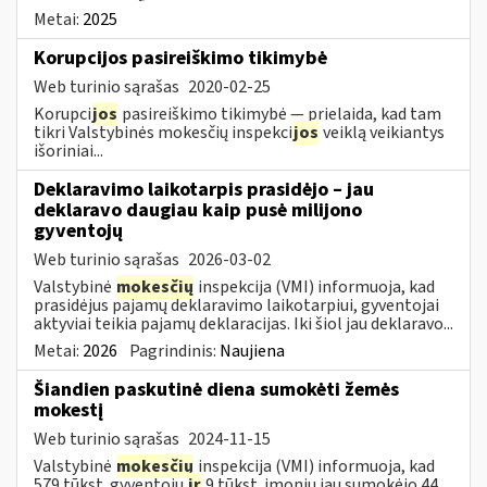
Metai:
2025
Korupcijos pasireiškimo tikimybė
Web turinio sąrašas
2020-02-25
Korupci
jos
pasireiškimo tikimybė — prielaida, kad tam
tikri Valstybinės mokesčių inspekci
jos
veiklą veikiantys
išoriniai...
Deklaravimo laikotarpis prasidėjo – jau
deklaravo daugiau kaip pusė milijono
gyventojų
Web turinio sąrašas
2026-03-02
Valstybinė
mokesčių
inspekcija (VMI) informuoja, kad
prasidėjus pajamų deklaravimo laikotarpiui, gyventojai
aktyviai teikia pajamų deklaracijas. Iki šiol jau deklaravo...
Metai:
2026
Pagrindinis:
Naujiena
Šiandien paskutinė diena sumokėti žemės
mokestį
Web turinio sąrašas
2024-11-15
Valstybinė
mokesčių
inspekcija (VMI) informuoja, kad
579 tūkst. gyventojų
ir
9 tūkst. įmonių jau sumokėjo 44