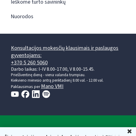
Ieškome turto savininkų
Nuorodos
Konsultacijos mokesčių klausimais ir paslaugos
gyventojams:
+370 5 260 5060
Darbo laikas: I-IV 8.00-17.00, V 8.00-15.45.
Prieššventinę dieną - viena valanda trumpiau.
Kiekvieno mėnesio antrą penktadienį 8.00 val. - 12.00 val.
Mano VMI
Paklausimas per
Valstybinė mokesčių inspekcija prie Lietuvos
U