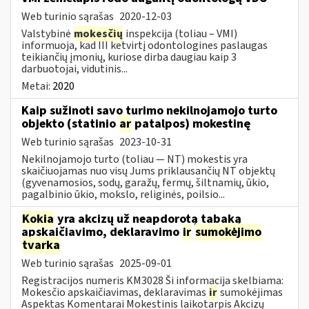
Web turinio sąrašas
2020-12-03
Valstybinė
mokesčių
inspekcija (toliau – VMI)
informuoja, kad III ketvirtį odontologines paslaugas
teikiančių įmonių, kuriose dirba daugiau kaip 3
darbuotojai, vidutinis...
Metai:
2020
Kaip sužinoti savo turimo nekilnojamojo turto
objekto (statinio
ar
patalpos) mokestinę
Web turinio sąrašas
2023-10-31
Nekilnojamojo turto (toliau ― NT) mokestis yra
skaičiuojamas nuo visų Jums priklausančių NT objektų
(gyvenamosios, sodų, garažų, fermų, šiltnamių, ūkio,
pagalbinio ūkio, mokslo, religinės, poilsio...
Kokia
yra akcizų už neapdorotą tabaką
apskaičiavimo, deklaravimo
ir
sumokėjimo
tvarka
Web turinio sąrašas
2025-09-01
Registracijos numeris KM3028 Ši informacija skelbiama:
Mokesčio apskaičiavimas, deklaravimas
ir
sumokėjimas
Aspektas Komentarai Mokestinis laikotarpis Akcizų