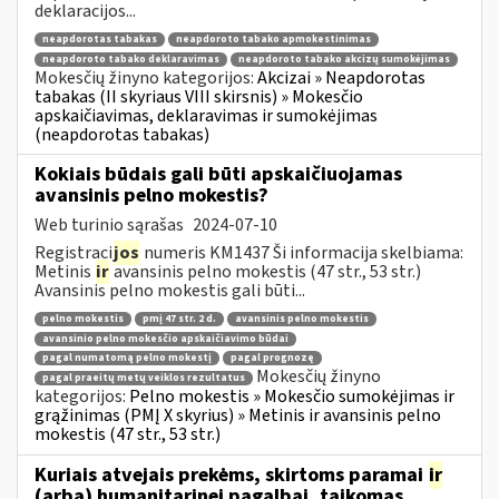
deklaracijos...
neapdorotas tabakas
neapdoroto tabako apmokestinimas
neapdoroto tabako deklaravimas
neapdoroto tabako akcizų sumokėjimas
Mokesčių žinyno kategorijos:
Akcizai » Neapdorotas
tabakas (II skyriaus VIII skirsnis) » Mokesčio
apskaičiavimas, deklaravimas ir sumokėjimas
(neapdorotas tabakas)
Kokiais būdais gali būti apskaičiuojamas
avansinis pelno mokestis?
Web turinio sąrašas
2024-07-10
Registraci
jos
numeris KM1437 Ši informacija skelbiama:
Metinis
ir
avansinis pelno mokestis (47 str., 53 str.)
Avansinis pelno mokestis gali būti...
pelno mokestis
pmį 47 str. 2 d.
avansinis pelno mokestis
avansinio pelno mokesčio apskaičiavimo būdai
pagal numatomą pelno mokestį
pagal prognozę
Mokesčių žinyno
pagal praeitų metų veiklos rezultatus
kategorijos:
Pelno mokestis » Mokesčio sumokėjimas ir
grąžinimas (PMĮ X skyrius) » Metinis ir avansinis pelno
mokestis (47 str., 53 str.)
Kuriais atvejais prekėms, skirtoms paramai
ir
(arba) humanitarinei pagalbai, taikomas