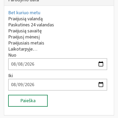
Bet kuriuo metu
Praėjusią valandą
Paskutines 24 valandas
Praėjusią savaitę
Praėjusį mėnesį
Praėjusiais metais
Laikotarpyje…
Nuo
Iki
Paieška