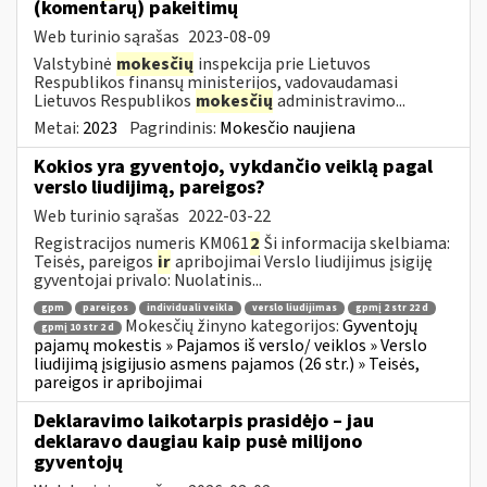
(komentarų) pakeitimų
Web turinio sąrašas
2023-08-09
Valstybinė
mokesčių
inspekcija prie Lietuvos
Respublikos finansų ministerijos, vadovaudamasi
Lietuvos Respublikos
mokesčių
administravimo...
Metai:
2023
Pagrindinis:
Mokesčio naujiena
Kokios yra gyventojo, vykdančio veiklą pagal
verslo liudijimą, pareigos?
Web turinio sąrašas
2022-03-22
Registracijos numeris KM061
2
Ši informacija skelbiama:
Teisės, pareigos
ir
apribojimai Verslo liudijimus įsigiję
gyventojai privalo: Nuolatinis...
gpm
pareigos
individuali veikla
verslo liudijimas
gpmį 2 str 22 d
Mokesčių žinyno kategorijos:
Gyventojų
gpmį 10 str 2 d
pajamų mokestis » Pajamos iš verslo/ veiklos » Verslo
liudijimą įsigijusio asmens pajamos (26 str.) » Teisės,
pareigos ir apribojimai
Deklaravimo laikotarpis prasidėjo – jau
deklaravo daugiau kaip pusė milijono
gyventojų