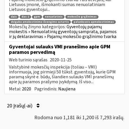
Lietuvos įmonė, išmokanti sumas nenuolatiniam
Lietuvos gyventojui...
dais
das-2
gpm
nenuolatinis
mokesčio grąžinimas
dvigubo amokestinimo išvengimo sutartis
palankesnis apmokestinimas
Mokesčių žinyno kategorijos:
Gyventojų pajamų
mokestis » Nenuolatinių gyventojų samprata, pajamos
ir jų deklaravimas » Pajamų mokesčio grąžinimo tvarka
Gyventojai sulauks VMI pranešimo apie GPM
paramos pervedimą
Web turinio sąrašas
2020-11-25
Valstybinė mokesčių inspekcija (toliau – VMI)
informuoja, jog pirmieji 50 tūkst. gyventojų, kurie GPM
paramą skyrė e. būdu, šiandien sulauks VMI pranešimų
apie jų paramos prašymo įvykdymą. Iš viso...
Metai:
2020
Pagrindinis:
Naujiena
20 Įrašų(-ai)
Rodoma nuo 1,181 iki 1,200 iš 7,293 irašų.