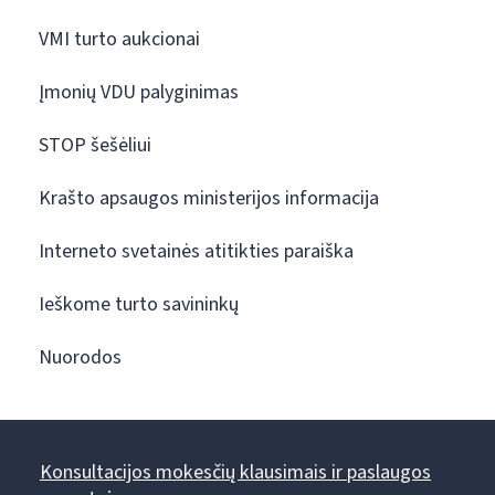
VMI turto aukcionai
Įmonių VDU palyginimas
STOP šešėliui
Krašto apsaugos ministerijos informacija
Interneto svetainės atitikties paraiška
Ieškome turto savininkų
Nuorodos
Konsultacijos mokesčių klausimais ir paslaugos