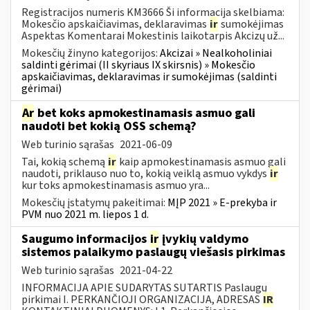
Registracijos numeris KM3666 Ši informacija skelbiama:
Mokesčio apskaičiavimas, deklaravimas
ir
sumokėjimas
Aspektas Komentarai Mokestinis laikotarpis Akcizų už...
Mokesčių žinyno kategorijos:
Akcizai » Nealkoholiniai
saldinti gėrimai (II skyriaus IX skirsnis) » Mokesčio
apskaičiavimas, deklaravimas ir sumokėjimas (saldinti
gėrimai)
Ar
bet koks apmokestinamasis asmuo gali
naudoti bet kokią OSS schemą?
Web turinio sąrašas
2021-06-09
Tai, kokią schemą
ir
kaip apmokestinamasis asmuo gali
naudoti, priklauso nuo to, kokią veiklą asmuo vykdys
ir
kur toks apmokestinamasis asmuo yra...
Mokesčių įstatymų pakeitimai:
MĮP 2021 » E-prekyba ir
PVM nuo 2021 m. liepos 1 d.
Saugumo informacijos
ir
įvykių valdymo
sistemos palaikymo paslaugų viešasis pirkimas
Web turinio sąrašas
2021-04-22
INFORMACIJA APIE SUDARYTAS SUTARTIS Paslaugų
pirkimai I. PERKANČIOJI ORGANIZACIJA, ADRESAS
IR