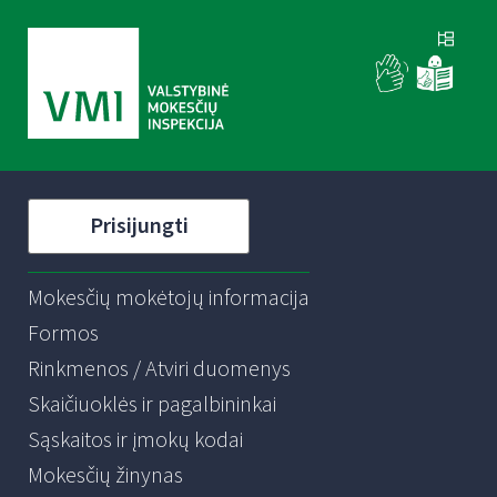
Prisijungti
Mokesčių mokėtojų informacija
Formos
Rinkmenos / Atviri duomenys
Skaičiuoklės ir pagalbininkai
Sąskaitos ir įmokų kodai
Mokesčių žinynas