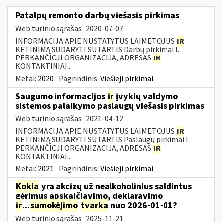
Patalpų remonto darbų viešasis pirkimas
Web turinio sąrašas
2020-07-07
INFORMACIJA APIE NUSTATYTUS LAIMĖTOJUS
IR
KETINIMĄ SUDARYTI SUTARTIS Darbų pirkimai I.
PERKANČIOJI ORGANIZACIJA, ADRESAS
IR
KONTAKTINIAI...
Metai:
2020
Pagrindinis:
Viešieji pirkimai
Saugumo informacijos
ir
įvykių valdymo
sistemos palaikymo paslaugų viešasis pirkimas
Web turinio sąrašas
2021-04-12
INFORMACIJA APIE NUSTATYTUS LAIMĖTOJUS
IR
KETINIMĄ SUDARYTI SUTARTIS Paslaugų pirkimai I.
PERKANČIOJI ORGANIZACIJA, ADRESAS
IR
KONTAKTINIAI...
Metai:
2021
Pagrindinis:
Viešieji pirkimai
Kokia
yra akcizų už nealkoholinius saldintus
gėrimus apskaičiavimo, deklaravimo
ir
...
sumokėjimo
tvarka
nuo 2026-01-01?
Web turinio sąrašas
2025-11-21