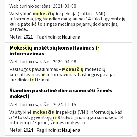
Web turinio sąrašas
2021-03-08
Valstybinė
mokesčių
inspekcija (toliau – VMI)
informuoja, jog šiandien daugiau nei 14 tūkst. gyventojų,
kurie pateikė teisingas metines pajamų deklaracijas,
pervedė...
Metai:
2021
Pagrindinis:
Naujiena
Mokesčių
mokėtojų konsultavimas
ir
informavimas
Web turinio sąrašas
2020-04-08
Paslaugos pavadinimas -
Mokesčių
mokėtojų
konsultavimas
ir
informavimas. Paslaugos gavėjai -
Juridiniai
ir
fiziniai...
Šiandien paskutinė diena sumokėti žemės
mokestį
Web turinio sąrašas
2024-11-15
Valstybinė
mokesčių
inspekcija (VMI) informuoja, kad
579 tūkst. gyventojų
ir
9 tūkst. įmonių jau sumokėjo 44
mln. eurų (73 proc.) žemės mokesčio....
Metai:
2024
Pagrindinis:
Naujiena