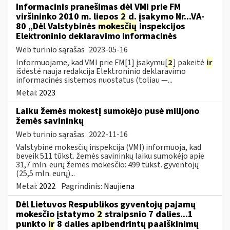
Informacinis pranešimas dėl VMI prie FM
viršininko 2010 m. liepos
2
d. įsakymo Nr...VA-
80 „Dėl Valstybinės
mokesčių
inspekcijos
Elektroninio deklaravimo informacinės
Web turinio sąrašas
2023-05-16
Informuojame, kad VMI prie FM[1] įsakymu[
2
] pakeitė
ir
išdėstė nauja redakcija Elektroninio deklaravimo
informacinės sistemos nuostatus (toliau —...
Metai:
2023
Laiku žemės mokestį sumokėjo pusė milijono
žemės savininkų
Web turinio sąrašas
2022-11-16
Valstybinė mokesčių inspekcija (VMI) informuoja, kad
beveik 511 tūkst. žemės savininkų laiku sumokėjo apie
31,7 mln. eurų žemės mokesčio: 499 tūkst. gyventojų
(25,5 mln. eurų)...
Metai:
2022
Pagrindinis:
Naujiena
Dėl Lietuvos Respublikos gyventojų pajamų
mokesčio įstatymo
2
straipsnio 7 dalies...1
punkto
ir
8 dalies apibendrintų paaiškinimų