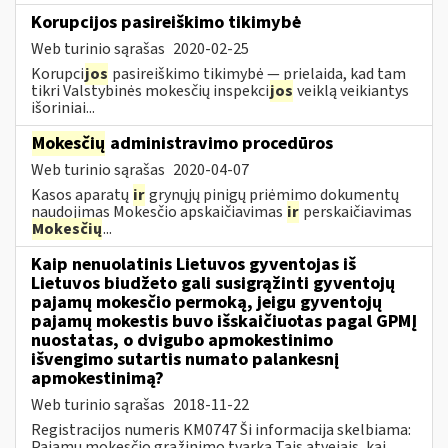
Korupcijos pasireiškimo tikimybė
Web turinio sąrašas
2020-02-25
Korupci
jos
pasireiškimo tikimybė — prielaida, kad tam
tikri Valstybinės mokesčių inspekci
jos
veiklą veikiantys
išoriniai...
Mokesčių
administravimo procedūros
Web turinio sąrašas
2020-04-07
Kasos aparatų
ir
grynųjų pinigų priėmimo dokumentų
naudojimas Mokesčio apskaičiavimas
ir
perskaičiavimas
Mokesčių
...
Kaip nenuolatinis Lietuvos gyventojas iš
Lietuvos biudžeto gali susigrąžinti gyventojų
pajamų mokesčio permoką, jeigu gyventojų
pajamų mokestis buvo išskaičiuotas pagal GPMĮ
nuostatas, o dvigubo apmokestinimo
išvengimo sutartis numato palankesnį
apmokestinimą?
Web turinio sąrašas
2018-11-22
Registracijos numeris KM0747 Ši informacija skelbiama:
Pajamų mokesčio grąžinimo tvarka Tais atvejais, kai