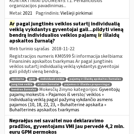
KONTAKTINIAI DUOMENYS: I.1. Perkančiosios
organizacijos pavadinimas...
Metai:
2021
Pagrindinis:
Viešieji pirkimai
Ar
pagal jungtinės veiklos sutartį individualią
veiklą vykdantys gyventojai gali...pildyti vieną
bendrą individualios veiklos pajamų
ir
išlaidų
apskaitos žurnalą?
Web turinio sąrašas
2018-11-22
Registracijos numeris KM0599 Ši informacija skelbiama:
Finansinės apskaitos tvarkymas Ar pagal jungtinės
veiklos sutartį individualią veiklą vykdantys gyventojai
gali pildyti vieną bendrą...
apskaita
gpm
individuali veikla
pajamų ir išlaidų apskaitos žurnalas
jungtinė veikla
atskiri žurnalai
pajamos ir išlaidos proporcingai
Mokesčių žinyno kategorijos:
Gyventojų
bendras žurnalas
pajamų mokestis » Pajamos iš verslo/ veiklos »
Individualią veiklą pagal pažymą vykdančio asmens
pajamos (10, 18, 22, 23, » Buhalterinė apskaita »
Buhalterinės apskaitos tvarkymas
Nepraėjus nei savaitei nuo deklaravimo
pradžios, gyventojams VMI jau pervedė 4,2 mln.
eurų GPM permokos