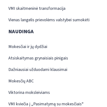
VMI skaitmeninė transformacija
Vienas langelis prievolėms valstybei sumokėti
NAUDINGA
Mokesčiai ir jų dydžiai
Atsiskaitymas grynaisiais pinigais
Dažniausiai užduodami klausimai
Mokesčių ABC
Viktorina moksleiviams
VMI kviečia į „Pasimatymą su mokesčiais“