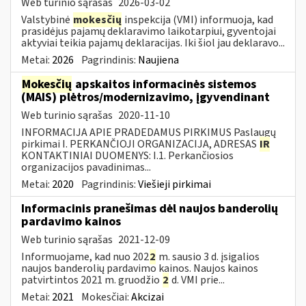
Web turinio sąrašas
2026-03-02
Valstybinė
mokesčių
inspekcija (VMI) informuoja, kad
prasidėjus pajamų deklaravimo laikotarpiui, gyventojai
aktyviai teikia pajamų deklaracijas. Iki šiol jau deklaravo...
Metai:
2026
Pagrindinis:
Naujiena
Mokesčių
apskaitos informacinės sistemos
(MAIS) plėtros/modernizavimo, įgyvendinant
Web turinio sąrašas
2020-11-10
INFORMACIJA APIE PRADEDAMUS PIRKIMUS Paslaugų
pirkimai I. PERKANČIOJI ORGANIZACIJA, ADRESAS
IR
KONTAKTINIAI DUOMENYS: I.1. Perkančiosios
organizacijos pavadinimas...
Metai:
2020
Pagrindinis:
Viešieji pirkimai
Informacinis pranešimas dėl naujos banderolių
pardavimo kainos
Web turinio sąrašas
2021-12-09
Informuojame, kad nuo 202
2
m. sausio 3 d. įsigalios
naujos banderolių pardavimo kainos. Naujos kainos
patvirtintos 2021 m. gruodžio
2
d. VMI prie...
Metai:
2021
Mokesčiai:
Akcizai