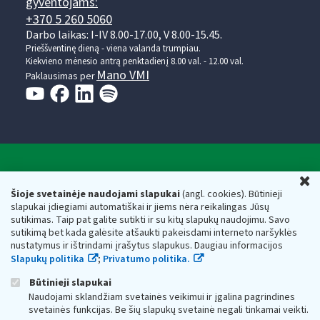
gyventojams:
+370 5 260 5060
Darbo laikas: I-IV 8.00-17.00, V 8.00-15.45.
Prieššventinę dieną - viena valanda trumpiau.
Kiekvieno mėnesio antrą penktadienį 8.00 val. - 12.00 val.
Mano VMI
Paklausimas per
Valstybinė mokesčių inspekcija prie Lietuvos
U
Respublikos finansų ministerijos
Šioje svetainėje naudojami slapukai
(angl. cookies). Būtinieji
slapukai įdiegiami automatiškai ir jiems nėra reikalingas Jūsų
Biudžetinė įstaiga. Juridinio asmens kodas — 188659752,
sutikimas. Taip pat galite sutikti ir su kitų slapukų naudojimu. Savo
adresas: Vasario 16-osios g. 14, 01107 Vilnius, Lietuva, el.paštas:
sutikimą bet kada galėsite atšaukti pakeisdami interneto naršyklės
vmi@vmi.lt
, E. pristatymo dėžutės adresas 188659752
nustatymus ir ištrindami įrašytus slapukus. Daugiau informacijos
Duomenys apie Valstybinę mokesčių inspekciją prie Lietuvos
Slapukų politika
;
Privatumo politika.
Respublikos finansų ministerijos kaupiami ir saugomi Juridinių
asmenų registre
Būtinieji slapukai
Naudojami sklandžiam svetainės veikimui ir įgalina pagrindines
svetainės funkcijas. Be šių slapukų svetainė negali tinkamai veikti.