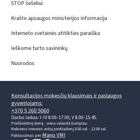
STOP šešėliui
Krašto apsaugos ministerijos informacija
Interneto svetainės atitikties paraiška
Ieškome turto savininkų
Nuorodos
Konsultacijos mokesčių klausimais ir paslaugos
gyventojams:
+370 5 260 5060
Darbo laikas: I-IV 8.00-17.00, V 8.00-15.45.
Prieššventinę dieną - viena valanda trumpiau.
Kiekvieno mėnesio antrą penktadienį 8.00 val. - 12.00 val.
Mano VMI
Paklausimas per