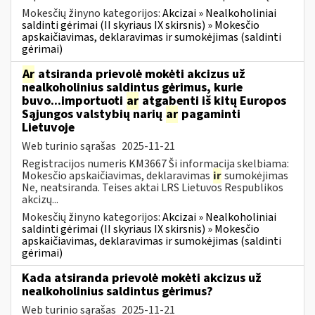
Mokesčių žinyno kategorijos:
Akcizai » Nealkoholiniai
saldinti gėrimai (II skyriaus IX skirsnis) » Mokesčio
apskaičiavimas, deklaravimas ir sumokėjimas (saldinti
gėrimai)
Ar
atsiranda prievolė mokėti akcizus už
nealkoholinius saldintus gėrimus, kurie
buvo...importuoti
ar
atgabenti iš kitų Europos
Sąjungos valstybių narių
ar
pagaminti
Lietuvoje
Web turinio sąrašas
2025-11-21
Registracijos numeris KM3667 Ši informacija skelbiama:
Mokesčio apskaičiavimas, deklaravimas
ir
sumokėjimas
Ne, neatsiranda. Teises aktai LRS Lietuvos Respublikos
akcizų...
Mokesčių žinyno kategorijos:
Akcizai » Nealkoholiniai
saldinti gėrimai (II skyriaus IX skirsnis) » Mokesčio
apskaičiavimas, deklaravimas ir sumokėjimas (saldinti
gėrimai)
Kada atsiranda prievolė mokėti akcizus už
nealkoholinius saldintus gėrimus?
Web turinio sąrašas
2025-11-21