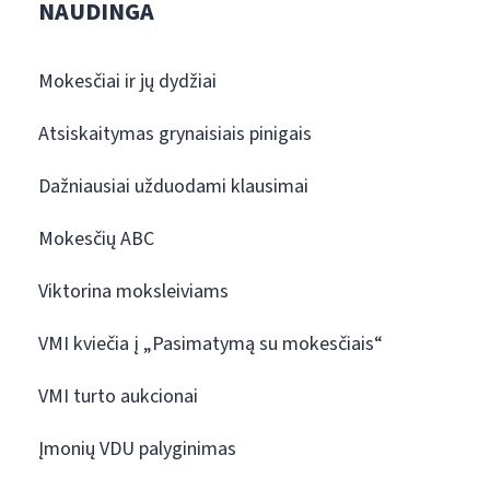
NAUDINGA
Mokesčiai ir jų dydžiai
Atsiskaitymas grynaisiais pinigais
Dažniausiai užduodami klausimai
Mokesčių ABC
Viktorina moksleiviams
VMI kviečia į „Pasimatymą su mokesčiais“
VMI turto aukcionai
Įmonių VDU palyginimas