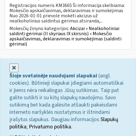
Registracijos numeris KM3665 Ši informacija skelbiama:
Mokesčio apskaičiavimas, deklaravimas ir sumokėjimas
Nuo 2026-01-01 prievolė mokėti akcizus už
nealkoholinius saldintus gėrimus atsiranda,...
Mokesčių žinyno kategorijos:
Akcizai » Nealkoholiniai
saldinti gėrimai (II skyriaus IX skirsnis) » Mokesčio
apskaičiavimas, deklaravimas ir sumokėjimas (saldinti
gėrimai)
Uždaryti
Šioje svetainėje naudojami slapukai
(angl.
cookies). Būtinieji slapukai įdiegiami automatiškai
ir jiems nėra reikalingas Jūsų sutikimas. Taip pat
galite sutikti ir su kitų slapukų naudojimu. Savo
sutikimą bet kada galėsite atšaukti pakeisdami
interneto naršyklės nustatymus ir ištrindami
įrašytus slapukus. Daugiau informacijos
Slapukų
politika
;
Privatumo politika.