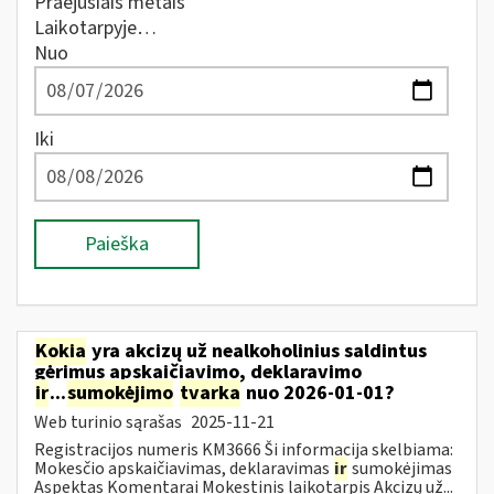
Praėjusiais metais
Laikotarpyje…
Nuo
Iki
Paieška
Kokia
yra akcizų už nealkoholinius saldintus
gėrimus apskaičiavimo, deklaravimo
ir
...
sumokėjimo
tvarka
nuo 2026-01-01?
Web turinio sąrašas
2025-11-21
Registracijos numeris KM3666 Ši informacija skelbiama:
Mokesčio apskaičiavimas, deklaravimas
ir
sumokėjimas
Aspektas Komentarai Mokestinis laikotarpis Akcizų už...