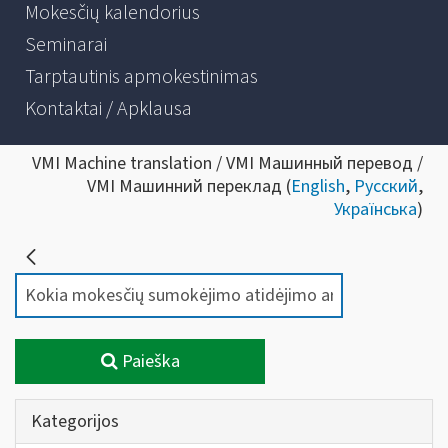
Mokesčių kalendorius
Seminarai
Tarptautinis apmokestinimas
Kontaktai / Apklausa
VMI Machine translation / VMI Машинный перевод /
VMI Машинний переклад (
English
,
Русский
,
Українська
)
Paieška
Kategorijos