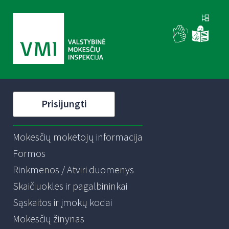
Prisijungti
Mokesčių mokėtojų informacija
Formos
Rinkmenos / Atviri duomenys
Skaičiuoklės ir pagalbininkai
Sąskaitos ir įmokų kodai
Mokesčių žinynas