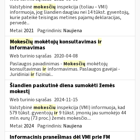
Valstybinė
mokesčių
inspekcija (toliau – VMI)
informuoja, jog šiandien daugiau nei 14 tūkst. gyventojų,
kurie pateikė teisingas metines pajamų deklaracijas,
pervedė...
Metai:
2021
Pagrindinis:
Naujiena
Mokesčių
mokėtojų konsultavimas
ir
informavimas
Web turinio sąrašas
2020-04-08
Paslaugos pavadinimas -
Mokesčių
mokėtojų
konsultavimas
ir
informavimas. Paslaugos gavėjai -
Juridiniai
ir
fiziniai...
Šiandien paskutinė diena sumokėti žemės
mokestį
Web turinio sąrašas
2024-11-15
Valstybinė
mokesčių
inspekcija (VMI) informuoja, kad
579 tūkst. gyventojų
ir
9 tūkst. įmonių jau sumokėjo 44
mln. eurų (73 proc.) žemės mokesčio....
Metai:
2024
Pagrindinis:
Naujiena
Informacinis pranešimas dėl VMI prie FM