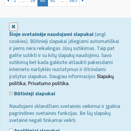
1
...
59
60
61
...
365
Uždaryti
Šioje svetainėje naudojami slapukai
(angl.
cookies). Būtinieji slapukai įdiegiami automatiškai
ir jiems nėra reikalingas Jūsų sutikimas. Taip pat
galite sutikti ir su kitų slapukų naudojimu. Savo
sutikimą bet kada galėsite atšaukti pakeisdami
interneto naršyklės nustatymus ir ištrindami
įrašytus slapukus. Daugiau informacijos
Slapukų
politika
;
Privatumo politika.
Būtinieji slapukai
Naudojami sklandžiam svetainės veikimui ir įgalina
pagrindines svetainės funkcijas. Be šių slapukų
svetainė negali tinkamai veikti.
Analitiniai slapukai