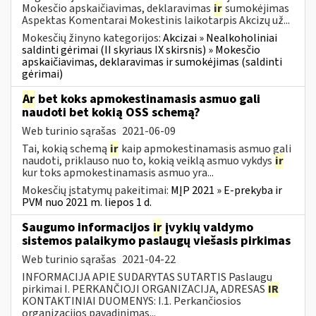
Mokesčio apskaičiavimas, deklaravimas
ir
sumokėjimas
Aspektas Komentarai Mokestinis laikotarpis Akcizų už...
Mokesčių žinyno kategorijos:
Akcizai » Nealkoholiniai
saldinti gėrimai (II skyriaus IX skirsnis) » Mokesčio
apskaičiavimas, deklaravimas ir sumokėjimas (saldinti
gėrimai)
Ar
bet koks apmokestinamasis asmuo gali
naudoti bet kokią OSS schemą?
Web turinio sąrašas
2021-06-09
Tai, kokią schemą
ir
kaip apmokestinamasis asmuo gali
naudoti, priklauso nuo to, kokią veiklą asmuo vykdys
ir
kur toks apmokestinamasis asmuo yra...
Mokesčių įstatymų pakeitimai:
MĮP 2021 » E-prekyba ir
PVM nuo 2021 m. liepos 1 d.
Saugumo informacijos
ir
įvykių valdymo
sistemos palaikymo paslaugų viešasis pirkimas
Web turinio sąrašas
2021-04-22
INFORMACIJA APIE SUDARYTAS SUTARTIS Paslaugų
pirkimai I. PERKANČIOJI ORGANIZACIJA, ADRESAS
IR
KONTAKTINIAI DUOMENYS: I.1. Perkančiosios
organizacijos pavadinimas...