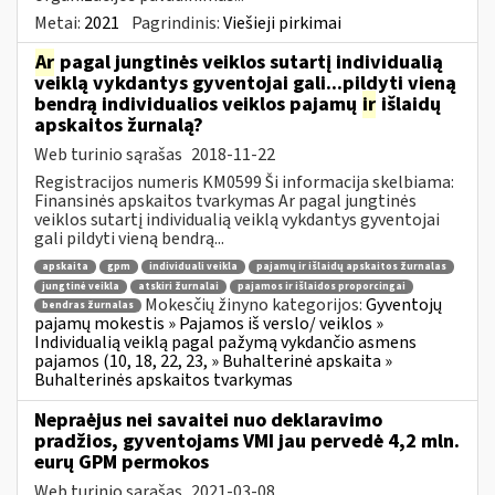
Metai:
2021
Pagrindinis:
Viešieji pirkimai
Ar
pagal jungtinės veiklos sutartį individualią
veiklą vykdantys gyventojai gali...pildyti vieną
bendrą individualios veiklos pajamų
ir
išlaidų
apskaitos žurnalą?
Web turinio sąrašas
2018-11-22
Registracijos numeris KM0599 Ši informacija skelbiama:
Finansinės apskaitos tvarkymas Ar pagal jungtinės
veiklos sutartį individualią veiklą vykdantys gyventojai
gali pildyti vieną bendrą...
apskaita
gpm
individuali veikla
pajamų ir išlaidų apskaitos žurnalas
jungtinė veikla
atskiri žurnalai
pajamos ir išlaidos proporcingai
Mokesčių žinyno kategorijos:
Gyventojų
bendras žurnalas
pajamų mokestis » Pajamos iš verslo/ veiklos »
Individualią veiklą pagal pažymą vykdančio asmens
pajamos (10, 18, 22, 23, » Buhalterinė apskaita »
Buhalterinės apskaitos tvarkymas
Nepraėjus nei savaitei nuo deklaravimo
pradžios, gyventojams VMI jau pervedė 4,2 mln.
eurų GPM permokos
Web turinio sąrašas
2021-03-08