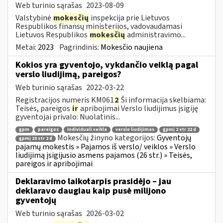
Web turinio sąrašas
2023-08-09
Valstybinė
mokesčių
inspekcija prie Lietuvos
Respublikos finansų ministerijos, vadovaudamasi
Lietuvos Respublikos
mokesčių
administravimo...
Metai:
2023
Pagrindinis:
Mokesčio naujiena
Kokios yra gyventojo, vykdančio veiklą pagal
verslo liudijimą, pareigos?
Web turinio sąrašas
2022-03-22
Registracijos numeris KM061
2
Ši informacija skelbiama:
Teisės, pareigos
ir
apribojimai Verslo liudijimus įsigiję
gyventojai privalo: Nuolatinis...
gpm
pareigos
individuali veikla
verslo liudijimas
gpmį 2 str 22 d
Mokesčių žinyno kategorijos:
Gyventojų
gpmį 10 str 2 d
pajamų mokestis » Pajamos iš verslo/ veiklos » Verslo
liudijimą įsigijusio asmens pajamos (26 str.) » Teisės,
pareigos ir apribojimai
Deklaravimo laikotarpis prasidėjo – jau
deklaravo daugiau kaip pusė milijono
gyventojų
Web turinio sąrašas
2026-03-02