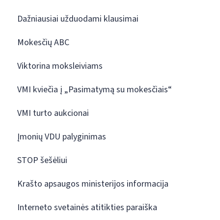
Dažniausiai užduodami klausimai
Mokesčių ABC
Viktorina moksleiviams
VMI kviečia į „Pasimatymą su mokesčiais“
VMI turto aukcionai
Įmonių VDU palyginimas
STOP šešėliui
Krašto apsaugos ministerijos informacija
Interneto svetainės atitikties paraiška