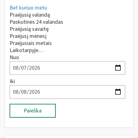
Bet kuriuo metu
Praėjusią valandą
Paskutines 24 valandas
Praėjusią savaitę
Praėjusį mėnesį
Praėjusiais metais
Laikotarpyje…
Nuo
Iki
Paieška