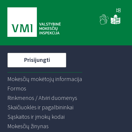
Prisijungti
Mokesčių mokėtojų informacija
Formos
Rinkmenos / Atviri duomenys
Skaičiuoklės ir pagalbininkai
Sąskaitos ir įmokų kodai
Mokesčių žinynas