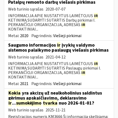
Patalpų remonto darbų viešasis pirkimas
Web turinio sąrašas
2020-07-07
INFORMACIJA APIE NUSTATYTUS LAIMĖTOJUS
IR
KETINIMĄ SUDARYTI SUTARTIS Darbų pirkimai I.
PERKANČIOJI ORGANIZACIJA, ADRESAS
IR
KONTAKTINIAI...
Metai:
2020
Pagrindinis:
Viešieji pirkimai
Saugumo informacijos
ir
įvykių valdymo
sistemos palaikymo paslaugų viešasis pirkimas
Web turinio sąrašas
2021-04-12
INFORMACIJA APIE NUSTATYTUS LAIMĖTOJUS
IR
KETINIMĄ SUDARYTI SUTARTIS Paslaugų pirkimai I.
PERKANČIOJI ORGANIZACIJA, ADRESAS
IR
KONTAKTINIAI...
Metai:
2021
Pagrindinis:
Viešieji pirkimai
Kokia
yra akcizų už nealkoholinius saldintus
gėrimus apskaičiavimo, deklaravimo
ir
...
sumokėjimo
tvarka
nuo 2026-01-01?
Web turinio sąrašas
2025-11-21
Registracijos numeris KM3666 Ši informacija skelbiama: