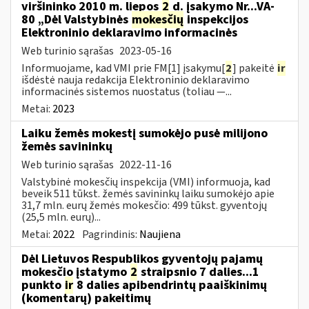
viršininko 2010 m. liepos
2
d. įsakymo Nr...VA-
80 „Dėl Valstybinės
mokesčių
inspekcijos
Elektroninio deklaravimo informacinės
Web turinio sąrašas
2023-05-16
Informuojame, kad VMI prie FM[1] įsakymu[
2
] pakeitė
ir
išdėstė nauja redakcija Elektroninio deklaravimo
informacinės sistemos nuostatus (toliau —...
Metai:
2023
Laiku žemės mokestį sumokėjo pusė milijono
žemės savininkų
Web turinio sąrašas
2022-11-16
Valstybinė mokesčių inspekcija (VMI) informuoja, kad
beveik 511 tūkst. žemės savininkų laiku sumokėjo apie
31,7 mln. eurų žemės mokesčio: 499 tūkst. gyventojų
(25,5 mln. eurų)...
Metai:
2022
Pagrindinis:
Naujiena
Dėl Lietuvos Respublikos gyventojų pajamų
mokesčio įstatymo
2
straipsnio 7 dalies...1
punkto
ir
8 dalies apibendrintų paaiškinimų
(komentarų) pakeitimų