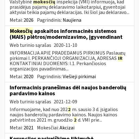
Valstybinė
mokesčių
inspekcija (VMI) informuoja, kad
prasidėjus pajamų deklaravimo laikotarpiui, gyventojai
aktyviai teikia pajamų deklaracijas. Iki šiol jau deklaravo...
Metai:
2026
Pagrindinis:
Naujiena
Mokesčių
apskaitos informacinės sistemos
(MAIS) plėtros/modernizavimo, įgyvendinant
Web turinio sąrašas
2020-11-10
INFORMACIJA APIE PRADEDAMUS PIRKIMUS Paslaugų
pirkimai I. PERKANČIOJI ORGANIZACIJA, ADRESAS
IR
KONTAKTINIAI DUOMENYS: I.1. Perkančiosios
organizacijos pavadinimas...
Metai:
2020
Pagrindinis:
Viešieji pirkimai
Informacinis pranešimas dėl naujos banderolių
pardavimo kainos
Web turinio sąrašas
2021-12-09
Informuojame, kad nuo 202
2
m. sausio 3 d. įsigalios
naujos banderolių pardavimo kainos. Naujos kainos
patvirtintos 2021 m. gruodžio
2
d. VMI prie...
Metai:
2021
Mokesčiai:
Akcizai
Korupcijos pasireiškimo tikimybė