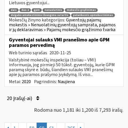
Lietuvos gyventojui...
dais
das-2
gpm
nenuolatinis
mokesčio grąžinimas
dvigubo amokestinimo išvengimo sutartis
palankesnis apmokestinimas
Mokesčių žinyno kategorijos:
Gyventojų pajamų
mokestis » Nenuolatinių gyventojų samprata, pajamos
ir jų deklaravimas » Pajamų mokesčio grąžinimo tvarka
Gyventojai sulauks VMI pranešimo apie GPM
paramos pervedimą
Web turinio sąrašas
2020-11-25
Valstybinė mokesčių inspekcija (toliau – VMI)
informuoja, jog pirmieji 50 tūkst. gyventojų, kurie GPM
paramą skyrė e. būdu, šiandien sulauks VMI pranešimų
apie jų paramos prašymo įvykdymą. Iš viso...
Metai:
2020
Pagrindinis:
Naujiena
20 Įrašų(-ai)
Rodoma nuo 1,181 iki 1,200 iš 7,293 irašų.