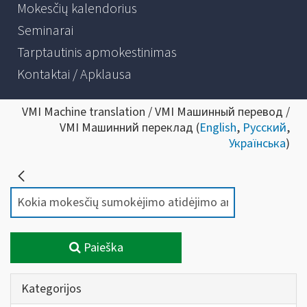
Mokesčių kalendorius
Seminarai
Tarptautinis apmokestinimas
Kontaktai / Apklausa
VMI Machine translation / VMI Машинный перевод /
VMI Машинний переклад (
English
,
Русский
,
Українська
)
Paieška
Kategorijos