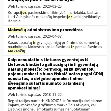
Web turinio sąrašas
2020-02-25
Korupci
jos
pasireiškimo tikimybė — prielaida, kad tam
tikri Valstybinės mokesčių inspekci
jos
veiklą veikiantys
išoriniai...
Mokesčių
administravimo procedūros
Web turinio sąrašas
2020-04-07
Kasos aparatų
ir
grynųjų pinigų priėmimo dokumentų
naudojimas Mokesčio apskaičiavimas
ir
perskaičiavimas
Mokesčių
...
Kaip nenuolatinis Lietuvos gyventojas iš
Lietuvos biudžeto gali susigrąžinti gyventojų
pajamų mokesčio permoką, jeigu gyventojų
pajamų mokestis buvo išskaičiuotas pagal GPMĮ
nuostatas, o dvigubo apmokestinimo
išvengimo sutartis numato palankesnį
apmokestinimą?
Web turinio sąrašas
2018-11-22
Registracijos numeris KM0747 Ši informacija skelbiama:
Pajamų mokesčio grąžinimo tvarka Tais atvejais, kai
Lietuvos įmonė, išmokanti sumas nenuolatiniam