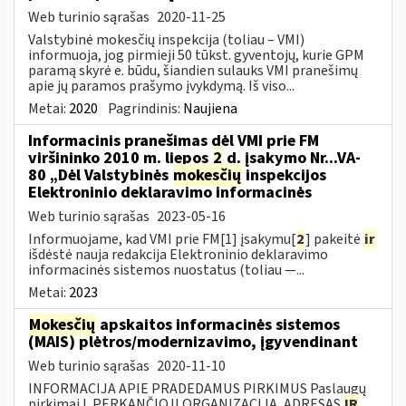
Web turinio sąrašas
2020-11-25
Valstybinė mokesčių inspekcija (toliau – VMI)
informuoja, jog pirmieji 50 tūkst. gyventojų, kurie GPM
paramą skyrė e. būdu, šiandien sulauks VMI pranešimų
apie jų paramos prašymo įvykdymą. Iš viso...
Metai:
2020
Pagrindinis:
Naujiena
Informacinis pranešimas dėl VMI prie FM
viršininko 2010 m. liepos
2
d. įsakymo Nr...VA-
80 „Dėl Valstybinės
mokesčių
inspekcijos
Elektroninio deklaravimo informacinės
Web turinio sąrašas
2023-05-16
Informuojame, kad VMI prie FM[1] įsakymu[
2
] pakeitė
ir
išdėstė nauja redakcija Elektroninio deklaravimo
informacinės sistemos nuostatus (toliau —...
Metai:
2023
Mokesčių
apskaitos informacinės sistemos
(MAIS) plėtros/modernizavimo, įgyvendinant
Web turinio sąrašas
2020-11-10
INFORMACIJA APIE PRADEDAMUS PIRKIMUS Paslaugų
pirkimai I. PERKANČIOJI ORGANIZACIJA, ADRESAS
IR