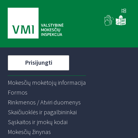
Prisijungti
Mokesčių mokėtojų informacija
Formos
Rinkmenos / Atviri duomenys
Skaičiuoklės ir pagalbininkai
Sąskaitos ir įmokų kodai
Mokesčių žinynas