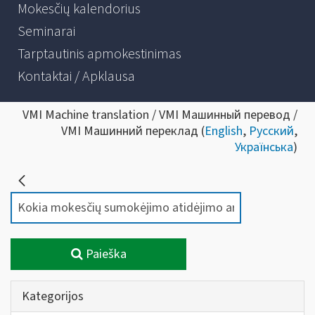
Mokesčių kalendorius
Seminarai
Tarptautinis apmokestinimas
Kontaktai / Apklausa
VMI Machine translation / VMI Машинный перевод /
VMI Машинний переклад (
English
,
Русский
,
Українська
)
Paieška
Kategorijos