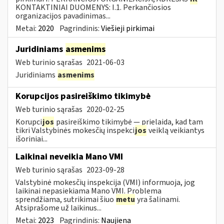
KONTAKTINIAI DUOMENYS: I.1. Perkančiosios
organizacijos pavadinimas...
Metai:
2020
Pagrindinis:
Viešieji pirkimai
Juridiniams
asmenims
Web turinio sąrašas
2021-06-03
Juridiniams
asmenims
Korupcijos pasireiškimo tikimybė
Web turinio sąrašas
2020-02-25
Korupci
jos
pasireiškimo tikimybė — prielaida, kad tam
tikri Valstybinės mokesčių inspekci
jos
veiklą veikiantys
išoriniai...
Laikinai neveikia Mano VMI
Web turinio sąrašas
2023-09-28
Valstybinė mokesčių inspekcija (VMI) informuoja, jog
laikinai nepasiekiama Mano VMI. Problema
sprendžiama, sutrikimai šiuo
metu
yra šalinami.
Atsiprašome už laikinus...
Metai:
2023
Pagrindinis:
Naujiena