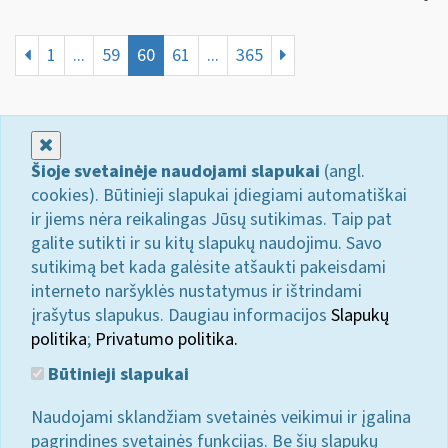
1
...
59
60
61
...
365
Uždaryti
Šioje svetainėje naudojami slapukai
(angl.
cookies). Būtinieji slapukai įdiegiami automatiškai
ir jiems nėra reikalingas Jūsų sutikimas. Taip pat
galite sutikti ir su kitų slapukų naudojimu. Savo
sutikimą bet kada galėsite atšaukti pakeisdami
interneto naršyklės nustatymus ir ištrindami
įrašytus slapukus. Daugiau informacijos
Slapukų
politika
;
Privatumo politika.
Būtinieji slapukai
Naudojami sklandžiam svetainės veikimui ir įgalina
pagrindines svetainės funkcijas. Be šių slapukų