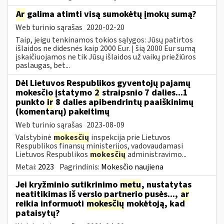
Ar
galima atimti visą sumokėtų įmokų sumą?
Web turinio sąrašas
2020-02-20
Taip, jeigu tenkinamos tokios sąlygos: Jūsų patirtos
išlaidos ne didesnės kaip 2000 Eur. Į šią 2000 Eur sumą
įskaičiuojamos ne tik Jūsų išlaidos už vaikų priežiūros
paslaugas, bet...
Dėl Lietuvos Respublikos gyventojų pajamų
mokesčio įstatymo
2
straipsnio 7 dalies...1
punkto
ir
8 dalies apibendrintų paaiškinimų
(komentarų) pakeitimų
Web turinio sąrašas
2023-08-09
Valstybinė
mokesčių
inspekcija prie Lietuvos
Respublikos finansų ministerijos, vadovaudamasi
Lietuvos Respublikos
mokesčių
administravimo...
Metai:
2023
Pagrindinis:
Mokesčio naujiena
Jei kryžminio sutikrinimo
metu
, nustatytas
neatitikimas iš verslo partnerio pusės...,
ar
reikia informuoti
mokesčių
mokėtoją, kad
pataisytų?