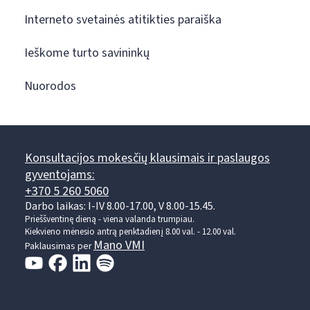
Interneto svetainės atitikties paraiška
Ieškome turto savininkų
Nuorodos
Konsultacijos mokesčių klausimais ir paslaugos
gyventojams:
+370 5 260 5060
Darbo laikas: I-IV 8.00-17.00, V 8.00-15.45.
Prieššventinę dieną - viena valanda trumpiau.
Kiekvieno mėnesio antrą penktadienį 8.00 val. - 12.00 val.
Mano VMI
Paklausimas per