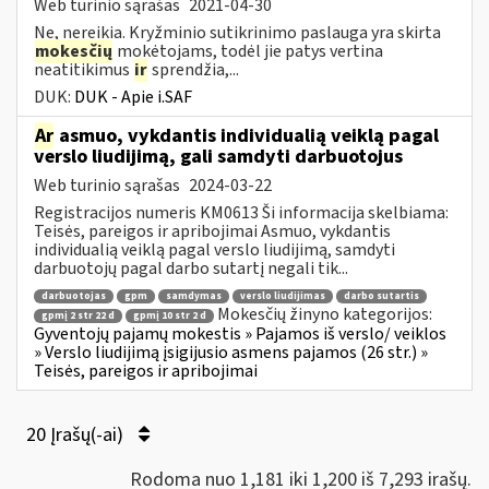
Web turinio sąrašas
2021-04-30
Ne, nereikia. Kryžminio sutikrinimo paslauga yra skirta
mokesčių
mokėtojams, todėl jie patys vertina
neatitikimus
ir
sprendžia,...
DUK:
DUK - Apie i.SAF
Ar
asmuo, vykdantis individualią veiklą pagal
verslo liudijimą, gali samdyti darbuotojus
Web turinio sąrašas
2024-03-22
Registracijos numeris KM0613 Ši informacija skelbiama:
Teisės, pareigos ir apribojimai Asmuo, vykdantis
individualią veiklą pagal verslo liudijimą, samdyti
darbuotojų pagal darbo sutartį negali tik...
darbuotojas
gpm
samdymas
verslo liudijimas
darbo sutartis
Mokesčių žinyno kategorijos:
gpmį 2 str 22 d
gpmį 10 str 2 d
Gyventojų pajamų mokestis » Pajamos iš verslo/ veiklos
» Verslo liudijimą įsigijusio asmens pajamos (26 str.) »
Teisės, pareigos ir apribojimai
20 Įrašų(-ai)
Rodoma nuo 1,181 iki 1,200 iš 7,293 irašų.