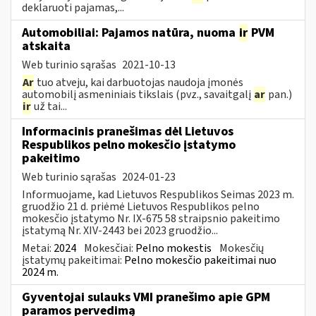
deklaruoti pajamas,...
Automobiliai: Pajamos natūra, nuoma
ir
PVM
atskaita
Web turinio sąrašas
2021-10-13
Ar
tuo atveju, kai darbuotojas naudoja įmonės
automobilį asmeniniais tikslais (pvz., savaitgalį
ar
pan.)
ir
už tai...
Informacinis pranešimas dėl Lietuvos
Respublikos pelno mokesčio įstatymo
pakeitimo
Web turinio sąrašas
2024-01-23
Informuojame, kad Lietuvos Respublikos Seimas 2023 m.
gruodžio 21 d. priėmė Lietuvos Respublikos pelno
mokesčio įstatymo Nr. IX-675 58 straipsnio pakeitimo
įstatymą Nr. XIV-2443 bei 2023 gruodžio...
Metai:
2024
Mokesčiai:
Pelno mokestis
Mokesčių
įstatymų pakeitimai:
Pelno mokesčio pakeitimai nuo
2024 m.
Gyventojai sulauks VMI pranešimo apie GPM
paramos pervedimą