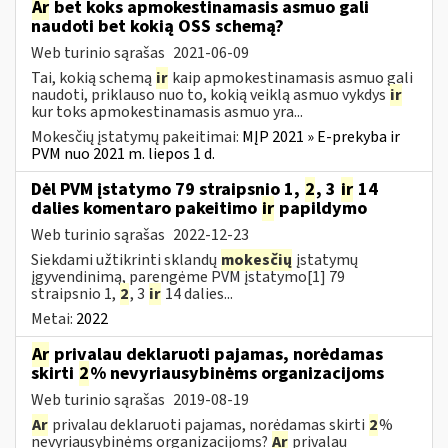
Ar
bet koks apmokestinamasis asmuo gali
naudoti bet kokią OSS schemą?
Web turinio sąrašas
2021-06-09
Tai, kokią schemą
ir
kaip apmokestinamasis asmuo gali
naudoti, priklauso nuo to, kokią veiklą asmuo vykdys
ir
kur toks apmokestinamasis asmuo yra...
Mokesčių įstatymų pakeitimai:
MĮP 2021 » E-prekyba ir
PVM nuo 2021 m. liepos 1 d.
Dėl PVM įstatymo 79 straipsnio 1,
2
, 3
ir
14
dalies komentaro pakeitimo
ir
papildymo
Web turinio sąrašas
2022-12-23
Siekdami užtikrinti sklandų
mokesčių
įstatymų
įgyvendinimą, parengėme PVM įstatymo[1] 79
straipsnio 1,
2
, 3
ir
14 dalies...
Metai:
2022
Ar
privalau deklaruoti pajamas, norėdamas
skirti
2
% nevyriausybinėms organizacijoms
Web turinio sąrašas
2019-08-19
Ar
privalau deklaruoti pajamas, norėdamas skirti
2
%
nevyriausybinėms organizacijoms?
Ar
privalau