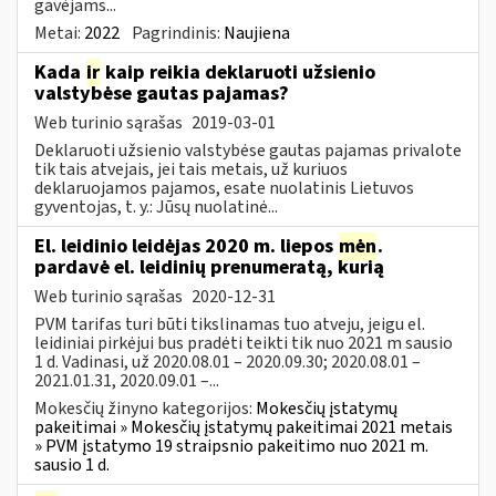
gavėjams...
Metai:
2022
Pagrindinis:
Naujiena
Kada
ir
kaip reikia deklaruoti užsienio
valstybėse gautas pajamas?
Web turinio sąrašas
2019-03-01
Deklaruoti užsienio valstybėse gautas pajamas privalote
tik tais atvejais, jei tais metais, už kuriuos
deklaruojamos pajamos, esate nuolatinis Lietuvos
gyventojas, t. y.: Jūsų nuolatinė...
El. leidinio leidėjas 2020 m. liepos
mėn
.
pardavė el. leidinių prenumeratą, kurią
Web turinio sąrašas
2020-12-31
PVM tarifas turi būti tikslinamas tuo atveju, jeigu el.
leidiniai pirkėjui bus pradėti teikti tik nuo 2021 m sausio
1 d. Vadinasi, už 2020.08.01 – 2020.09.30; 2020.08.01 –
2021.01.31, 2020.09.01 –...
Mokesčių žinyno kategorijos:
Mokesčių įstatymų
pakeitimai » Mokesčių įstatymų pakeitimai 2021 metais
» PVM įstatymo 19 straipsnio pakeitimo nuo 2021 m.
sausio 1 d.