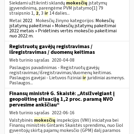
Siekdami užtikrinti sklandų
mokesčių
įstatymų
įgyvendinimą, parengėme PVM įstatymo[1] 79
straipsnio 1,
2
, 3
ir
14 dalies...
Metai:
2022
Mokesčių žinyno kategorijos:
Mokesčių
įstatymų pakeitimai » Mokesčių įstatymų pakeitimai
2022 metais » Pridėtinės vertės mokesčio pakeitimai
nuo 2022 m.
Registruotų gavėjų registravimas /
išregistravimas / duomenų keitimas
Web turinio sąrašas
2020-04-08
Paslaugos pavadinimas - Registruotų gavėjų
registravimas/išregistravimas/duomenų keitimas.
Paslaugos gavėjai - Lietuvos fiziniai
ir
juridiniai asmenys.
Paslaugos...
Finansų ministrė G. Skaistė: „Atsižvelgiant į
geopolitinę situaciją 1,2 proc. paramą NVO
pervesime ankščiau“
Web turinio sąrašas
2022-06-16
Valstybinės
mokesčių
inspekcijos (VMI) iniciatyva bei
Finansų ministrės Gintarės Skaistės sprendimu, nuo šiol
gyventojų skirtą pajamų mokesčio (GPM) dalį paramos