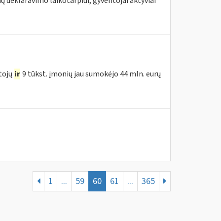
ų deklaravimo laikotarpiui, gyventojai aktyviai
tojų
ir
9 tūkst. įmonių jau sumokėjo 44 mln. eurų
1
...
59
60
61
...
365