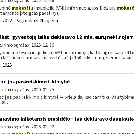
urinio sąrašas
2022-12-08
ybinė
mokesčių
inspekcija (VMI) informuoja, jog Didžiųjų
mokesč
tamente įsteigtas padalinys,...
:
2022
Pagrindinis:
Naujiena
ūkst. gyventojų laiku deklaravo 12 mln. eurų nekilnoja
urinio sąrašas
2025-12-16
ybinė mokesčių inspekcija (VMI) informuoja, kad daugiau kaip 24 t
 (NT) bendra mokestinė vertė viršija 150 tūkst. eurų, šiemet laiku d
:
2025
pcijos pasireiškimo tikimybė
urinio sąrašas
2020-02-25
pci
jos
pasireiškimo tikimybė — prielaida, kad tam tikri Valstybinė
ai...
aravimo laikotarpis prasidėjo – jau deklaravo daugiau k
urinio sąrašas
2026-03-02