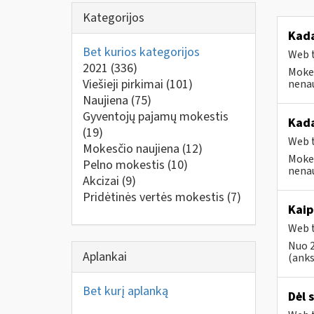
Kategorijos
Kada
Bet kurios kategorijos
Web t
2021
(336)
Mokes
Viešieji pirkimai
(101)
nenau
Naujiena
(75)
Gyventojų pajamų mokestis
Kada
(19)
Web t
Mokesčio naujiena
(12)
Mokes
Pelno mokestis
(10)
nenau
Akcizai
(9)
Pridėtinės vertės mokestis
(7)
Kaip
Web t
Nuo 2
Aplankai
(anks
Bet kurį aplanką
Dėl 