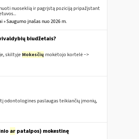
uoti nuoseklią ir pagrįstą poziciją pripažįstant
tuvos...
i » Saugumo įnašas nuo 2026 m.
ivaldybių biudžetais?
, skiltyje
Mokesčių
mokėtojo kortelė −>
irtį odontologines paslaugas teikiančių įmonių,
inio
ar
patalpos) mokestinę