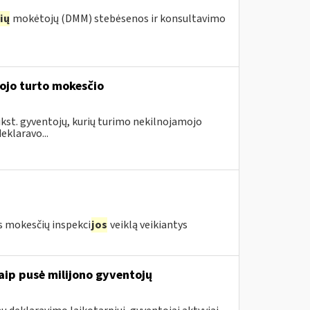
ių
mokėtojų (DMM) stebėsenos ir konsultavimo
mojo turto mokesčio
ūkst. gyventojų, kurių turimo nekilnojamojo
eklaravo...
s mokesčių inspekci
jos
veiklą veikiantys
aip pusė milijono gyventojų