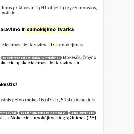
ų Jums priklausančių NT objektų (gyvenamosios,
poilsio...
klaravimo
ir
sumokėjimo
tvarka
aičiavimas, deklaravimas
ir
sumokėjimas
Mokesčių žinyno
neapdoroto tabako akcizų sumokėjimas
Mokesčio apskaičiavimas, deklaravimas ir
okestis?
sinis pelno mokestis (47 str., 53 str.) Avansinis
avimo būdai
pagal numatomą pelno mokestį
pagal prognozę
tis » Mokesčio sumokėjimas ir grąžinimas (PMĮ