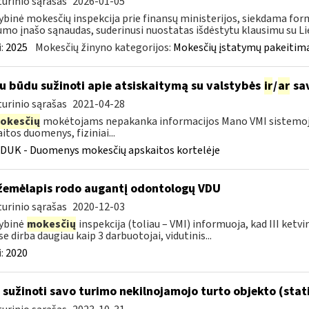
urinio sąrašas
2026-01-05
ybinė mokesčių inspekcija prie finansų ministerijos, siekdama form
mo įnašo sąnaudas, suderinusi nuostatas išdėstytu klausimu su Lie
:
2025
Mokesčių žinyno kategorijos:
Mokesčių įstatymų pakeitima
u būdu sužinoti apie atsiskaitymą su valstybės
ir
/
ar
sav
urinio sąrašas
2021-04-28
okesčių
mokėtojams nepakanka informacijos Mano VMI sistemoje
itos duomenys, fiziniai...
DUK - Duomenys mokesčių apskaitos kortelėje
žemėlapis rodo augantį odontologų VDU
urinio sąrašas
2020-12-03
ybinė
mokesčių
inspekcija (toliau – VMI) informuoja, kad III ketv
se dirba daugiau kaip 3 darbuotojai, vidutinis...
:
2020
 sužinoti savo turimo nekilnojamojo turto objekto (stat