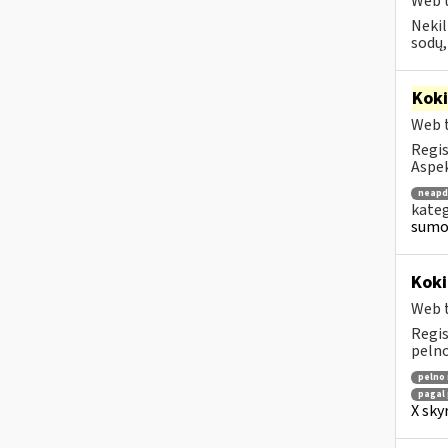
Web t
Nekil
sodų,
Kok
Web t
Regis
Aspek
neapd
kateg
sumo
Koki
Web t
Regis
pelno
pelno
pagal 
X sky