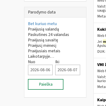
Web t
Valst
saugu
Parodymo data
Metai
Bet kuriuo metu
Praėjusią valandą
Koki
Paskutines 24 valandas
Web t
Praėjusią savaitę
Jei
m
Praėjusį mėnesį
Apska
Praėjusiais metais
DUK:
Laikotarpyje…
Nuo
Iki
VMI 
Web t
Valst
kurio
Paieška
Metai
Kaip