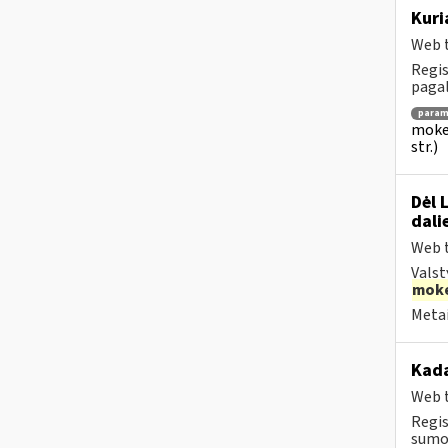
Kuri
Web t
Regis
pagalb
para
mokes
str.)
Dėl 
dali
Web t
Valst
moke
Metai
Kad
Web t
Regis
sumok