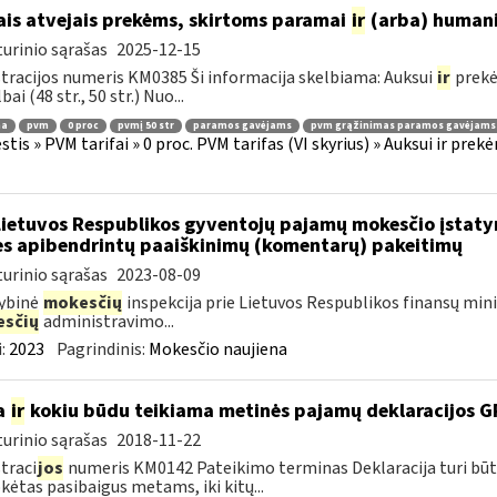
ais atvejais prekėms, skirtoms paramai
ir
(arba) humani
urinio sąrašas
2025-12-15
tracijos numeris KM0385 Ši informacija skelbiama: Auksui
ir
prekė
ai (48 str., 50 str.) Nuo...
ma
pvm
0 proc
pvmį 50 str
paramos gavėjams
pvm grąžinimas paramos gavėjams
tis » PVM tarifai » 0 proc. PVM tarifas (VI skyrius) » Auksui ir pr
Lietuvos Respublikos gyventojų pajamų mokesčio įstat
es apibendrintų paaiškinimų (komentarų) pakeitimų
urinio sąrašas
2023-08-09
ybinė
mokesčių
inspekcija prie Lietuvos Respublikos finansų min
sčių
administravimo...
:
2023
Pagrindinis:
Mokesčio naujiena
a
ir
kokiu būdu teikiama metinės pajamų deklaracijos 
urinio sąrašas
2018-11-22
traci
jos
numeris KM0142 Pateikimo terminas Deklaracija turi būt
ėtas pasibaigus metams, iki kitų...