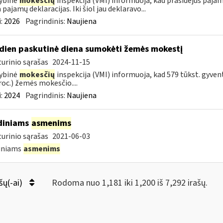
ybinė
mokesčių
inspekcija (VMI) informuoja, kad prasidėjus pajam
 pajamų deklaracijas. Iki šiol jau deklaravo...
:
2026
Pagrindinis:
Naujiena
dien paskutinė diena sumokėti žemės mokestį
urinio sąrašas
2024-11-15
ybinė
mokesčių
inspekcija (VMI) informuoja, kad 579 tūkst. gyven
roc.) žemės mokesčio....
:
2024
Pagrindinis:
Naujiena
diniams
asmenims
urinio sąrašas
2021-06-03
diniams
asmenims
šų(-ai)
Rodoma nuo 1,181 iki 1,200 iš 7,292 irašų.