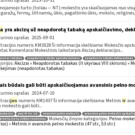
urinio sąrašas
2023-10-31
nojamojo turto (toliau ― NT) mokestis yra skaičiuojamas nuo vis
 garažų, fermų, šiltnamių, ūkio, pagalbinio ūkio, mokslo, religinės, 
ia
yra akcizų už neapdorotą tabaką apskaičiavimo, de
urinio sąrašas
2025-09-01
tracijos numeris KM3028 Ši informacija skelbiama: Mokesčio apsk
tas Komentarai Mokestinis laikotarpis Akcizų deklaracijos...
orotas tabakas
neapdoroto tabako apmokestinimas
neapdoroto tabako deklaravimas
orijos:
Akcizai » Neapdorotas tabakas (II skyriaus VIII skirsnis) » 
kėjimas (neapdorotas tabakas)
ais būdais gali būti apskaičiuojamas avansinis pelno m
urinio sąrašas
2024-07-10
traci
jos
numeris KM1437 Ši informacija skelbiama: Metinis
ir
avan
 mokestis gali būti...
 mokestis
pmį 47 str. 2 d.
avansinis pelno mokestis
avansinio pelno mokesčio apskaiči
Mokesčių žinyno kategorijos:
Pelno mokes
praeitų metų veiklos rezultatus
rius) » Metinis ir avansinis pelno mokestis (47 str., 53 str.)