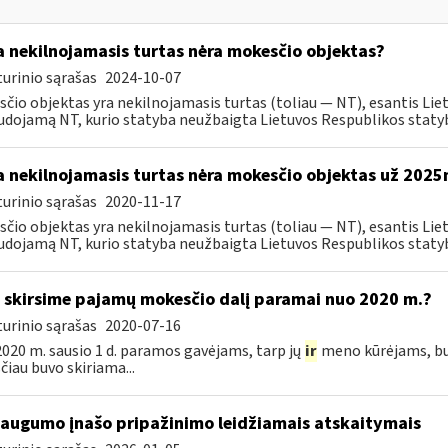
 nekilnojamasis turtas nėra mokesčio objektas?
urinio sąrašas
2024-10-07
čio objektas yra nekilnojamasis turtas (toliau ― NT), esantis Liet
dojamą NT, kurio statyba neužbaigta Lietuvos Respublikos statybo
 nekilnojamasis turtas nėra mokesčio objektas už 2025
urinio sąrašas
2020-11-17
čio objektas yra nekilnojamasis turtas (toliau ― NT), esantis Liet
dojamą NT, kurio statyba neužbaigta Lietuvos Respublikos statybo
 skirsime pajamų mokesčio dalį paramai nuo 2020 m.?
urinio sąrašas
2020-07-16
020 m. sausio 1 d. paramos gavėjams, tarp jų
ir
meno kūrėjams, bus 
čiau buvo skiriama...
saugumo įnašo pripažinimo leidžiamais atskaitymais