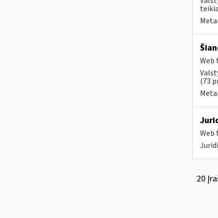
Valst
teikia
Metai
Šian
Web t
Valst
(73 p
Metai
Juri
Web t
Juri
20 Įra