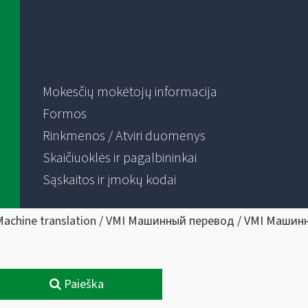
Mokesčių mokėtojų informacija
Formos
Rinkmenos / Atviri duomenys
Skaičiuoklės ir pagalbininkai
Sąskaitos ir įmokų kodai
Machine translation / VMI Машинный перевод / VMI Машин
Paieška