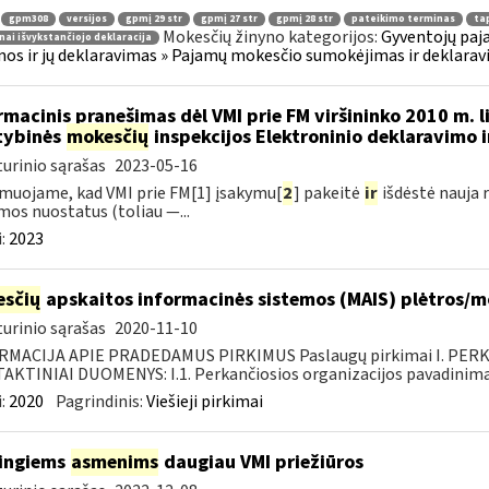
gpm308
versijos
gpmį 29 str
gpmį 27 str
gpmį 28 str
pateikimo terminas
tap
Mokesčių žinyno kategorijos:
Gyventojų paj
nai išvykstančiojo deklaracija
os ir jų deklaravimas » Pajamų mokesčio sumokėjimas ir deklarav
rmacinis pranešimas dėl VMI prie FM viršininko 2010 m. 
tybinės
mokesčių
inspekcijos Elektroninio deklaravimo 
urinio sąrašas
2023-05-16
muojame, kad VMI prie FM[1] įsakymu[
2
] pakeitė
ir
išdėstė nauja 
mos nuostatus (toliau —...
:
2023
sčių
apskaitos informacinės sistemos (MAIS) plėtros/
urinio sąrašas
2020-11-10
RMACIJA APIE PRADEDAMUS PIRKIMUS Paslaugų pirkimai I. PER
KTINIAI DUOMENYS: I.1. Perkančiosios organizacijos pavadinimas
:
2020
Pagrindinis:
Viešieji pirkimai
ingiems
asmenims
daugiau VMI priežiūros