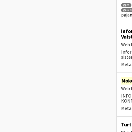
gpm
galuti
pajam
Info
Vals
Web t
Infor
siste
Metai
Moke
Web t
INFO
KONTA
Metai
Turt