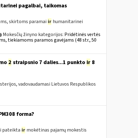
tarinei pagalbai, taikomas
ms, skirtoms paramai
ir
humanitarinei
Mokesčių žinyno kategorijos:
Pridėtinės vertės
ekėms, tiekiamoms paramos gavėjams (48 str., 50
ymo
2
straipsnio 7 dalies...1 punkto
ir
8
isterijos, vadovaudamasi Lietuvos Respublikos
GPM308 forma?
i pateikta
ir
mokėtinas pajamų mokestis