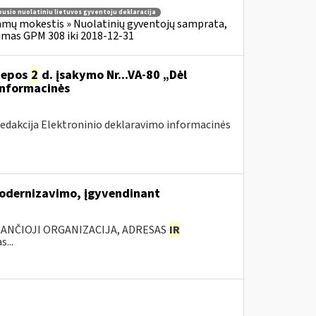
usio nuolatiniu lietuvos gyventoju deklaracija
amų mokestis » Nuolatinių gyventojų samprata,
imas GPM 308 iki 2018-12-31
liepos
2
d. įsakymo Nr...VA-80 „Dėl
informacinės
redakcija Elektroninio deklaravimo informacinės
modernizavimo, įgyvendinant
KANČIOJI ORGANIZACIJA, ADRESAS
IR
...