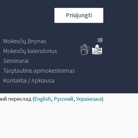
Prisijungti
Mokesčių žinynas
Mokesčių kalendorius
Seminarai
Tarptautinis apmokestinimas
Kontaktai / Apklausa
ний переклад (
English
,
Русский
,
Українська
)