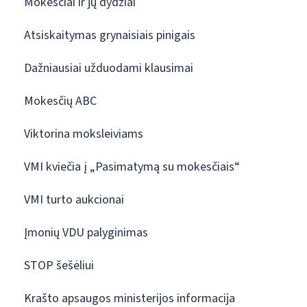
Mokesčiai ir jų dydžiai
Atsiskaitymas grynaisiais pinigais
Dažniausiai užduodami klausimai
Mokesčių ABC
Viktorina moksleiviams
VMI kviečia į „Pasimatymą su mokesčiais“
VMI turto aukcionai
Įmonių VDU palyginimas
STOP šešėliui
Krašto apsaugos ministerijos informacija