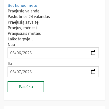
Bet kuriuo metu
Praėjusią valandą
Paskutines 24 valandas
Praėjusią savaitę
Praėjusį mėnesį
Praėjusiais metais
Laikotarpyje…
Nuo
Iki
Paieška