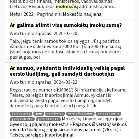
Respublikos finansų ministerijos, vadovaudamasi
Lietuvos Respublikos
mokesčių
administravimo...
Metai:
2023
Pagrindinis:
Mokesčio naujiena
Ar
galima atimti visą sumokėtų įmokų sumą?
Web turinio sąrašas
2020-02-20
Taip, jeigu tenkinamos tokios sąlygos: Jūsų patirtos
išlaidos ne didesnės kaip 2000 Eur. Į šią 2000 Eur sumą
įskaičiuojamos ne tik Jūsų išlaidos už vaikų priežiūros
paslaugas, bet...
Ar
asmuo, vykdantis individualią veiklą pagal
verslo liudijimą, gali samdyti darbuotojus
Web turinio sąrašas
2024-03-22
Registracijos numeris KM0613 Ši informacija skelbiama:
Teisės, pareigos ir apribojimai Asmuo, vykdantis
individualią veiklą pagal verslo liudijimą, samdyti
darbuotojų pagal darbo sutartį negali tik...
darbuotojas
gpm
samdymas
verslo liudijimas
darbo sutartis
Mokesčių žinyno kategorijos:
gpmį 2 str 22 d
gpmį 10 str 2 d
Gyventojų pajamų mokestis » Pajamos iš verslo/ veiklos
» Verslo liudijimą įsigijusio asmens pajamos (26 str.) »
Teisės, pareigos ir apribojimai