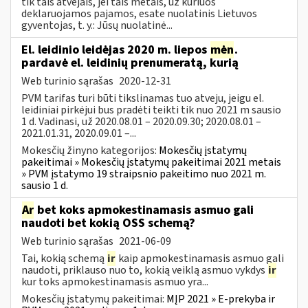
tik tais atvejais, jei tais metais, už kuriuos
deklaruojamos pajamos, esate nuolatinis Lietuvos
gyventojas, t. y.: Jūsų nuolatinė...
El. leidinio leidėjas 2020 m. liepos
mėn
.
pardavė el. leidinių prenumeratą, kurią
Web turinio sąrašas
2020-12-31
PVM tarifas turi būti tikslinamas tuo atveju, jeigu el.
leidiniai pirkėjui bus pradėti teikti tik nuo 2021 m sausio
1 d. Vadinasi, už 2020.08.01 – 2020.09.30; 2020.08.01 –
2021.01.31, 2020.09.01 –...
Mokesčių žinyno kategorijos:
Mokesčių įstatymų
pakeitimai » Mokesčių įstatymų pakeitimai 2021 metais
» PVM įstatymo 19 straipsnio pakeitimo nuo 2021 m.
sausio 1 d.
Ar
bet koks apmokestinamasis asmuo gali
naudoti bet kokią OSS schemą?
Web turinio sąrašas
2021-06-09
Tai, kokią schemą
ir
kaip apmokestinamasis asmuo gali
naudoti, priklauso nuo to, kokią veiklą asmuo vykdys
ir
kur toks apmokestinamasis asmuo yra...
Mokesčių įstatymų pakeitimai:
MĮP 2021 » E-prekyba ir