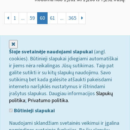
1
...
59
60
61
...
365
Uždaryti
Šioje svetainėje naudojami slapukai
(angl.
cookies). Būtinieji slapukai įdiegiami automatiškai
ir jiems nėra reikalingas Jūsų sutikimas. Taip pat
galite sutikti ir su kitų slapukų naudojimu. Savo
sutikimą bet kada galėsite atšaukti pakeisdami
interneto naršyklės nustatymus ir ištrindami
įrašytus slapukus. Daugiau informacijos
Slapukų
politika
;
Privatumo politika.
Būtinieji slapukai
Naudojami sklandžiam svetainės veikimui ir įgalina