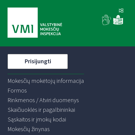
Prisijungti
Mokesčių mokėtojų informacija
Formos
Rinkmenos / Atviri duomenys
Skaičiuoklės ir pagalbininkai
Sąskaitos ir įmokų kodai
Mokesčių žinynas