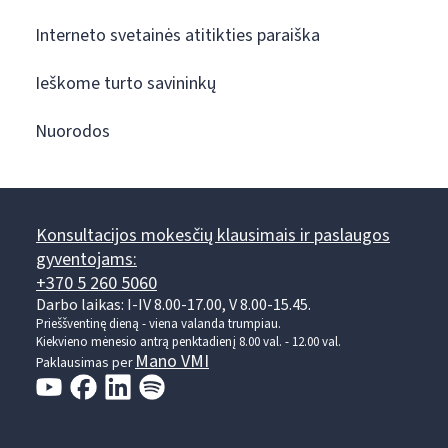
Interneto svetainės atitikties paraiška
Ieškome turto savininkų
Nuorodos
Konsultacijos mokesčių klausimais ir paslaugos
gyventojams:
+370 5 260 5060
Darbo laikas: I-IV 8.00-17.00, V 8.00-15.45.
Prieššventinę dieną - viena valanda trumpiau.
Kiekvieno mėnesio antrą penktadienį 8.00 val. - 12.00 val.
Mano VMI
Paklausimas per