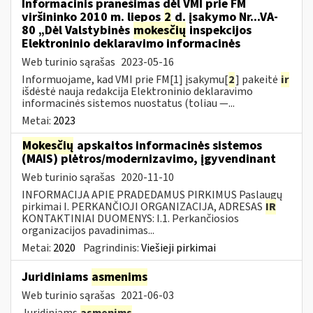
Informacinis pranešimas dėl VMI prie FM
viršininko 2010 m. liepos
2
d. įsakymo Nr...VA-
80 „Dėl Valstybinės
mokesčių
inspekcijos
Elektroninio deklaravimo informacinės
Web turinio sąrašas
2023-05-16
Informuojame, kad VMI prie FM[1] įsakymu[
2
] pakeitė
ir
išdėstė nauja redakcija Elektroninio deklaravimo
informacinės sistemos nuostatus (toliau —...
Metai:
2023
Mokesčių
apskaitos informacinės sistemos
(MAIS) plėtros/modernizavimo, įgyvendinant
Web turinio sąrašas
2020-11-10
INFORMACIJA APIE PRADEDAMUS PIRKIMUS Paslaugų
pirkimai I. PERKANČIOJI ORGANIZACIJA, ADRESAS
IR
KONTAKTINIAI DUOMENYS: I.1. Perkančiosios
organizacijos pavadinimas...
Metai:
2020
Pagrindinis:
Viešieji pirkimai
Juridiniams
asmenims
Web turinio sąrašas
2021-06-03
Juridiniams
asmenims