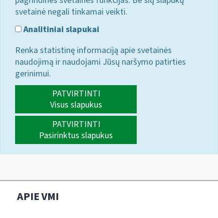
pagrindines svetainės funkcijas. Be šių slapukų
svetainė negali tinkamai veikti.
Analitiniai slapukai
Renka statistinę informaciją apie svetainės
naudojimą ir naudojami Jūsų naršymo patirties
gerinimui.
PATVIRTINTI
Visus slapukus
PATVIRTINTI
Pasirinktus slapukus
APIE VMI