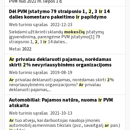
PVM nuo 2021 m. liepos 1 d.
Dėl PVM įstatymo 79 straipsnio 1,
2
, 3
ir
14
dalies komentaro pakeitimo
ir
papildymo
Web turinio sąrašas
2022-12-23
Siekdami užtikrinti sklandų
mokesčių
įstatymų
įgyvendinimą, parengėme PVM įstatymo[1] 79
straipsnio 1,
2
, 3
ir
14 dalies...
Metai:
2022
Ar
privalau deklaruoti pajamas, norėdamas
skirti
2
% nevyriausybinėms organizacijoms
Web turinio sąrašas
2019-08-19
Ar
privalau deklaruoti pajamas, norėdamas skirti
2
%
nevyriausybinėms organizacijoms?
Ar
privalau
deklaruoti pajamas,...
Automobiliai: Pajamos natūra, nuoma
ir
PVM
atskaita
Web turinio sąrašas
2021-10-13
Ar
tuo atveju, kai darbuotojas naudoja įmonės
automobilį asmeniniais tikslais (pvz., savaitgalį
ar
pan.)