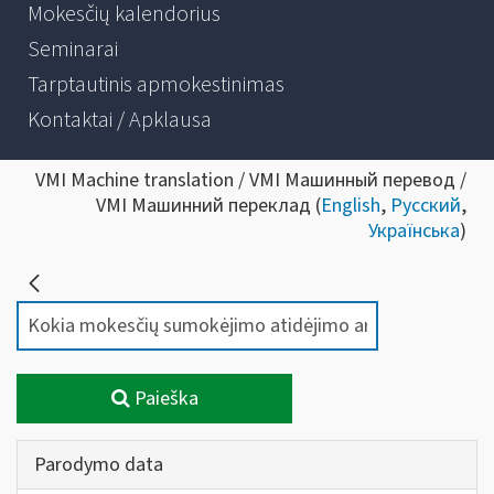
Mokesčių kalendorius
Seminarai
Tarptautinis apmokestinimas
Kontaktai / Apklausa
VMI Machine translation / VMI Машинный перевод /
VMI Машинний переклад (
English
,
Русский
,
Українська
)
Paieška
Parodymo data