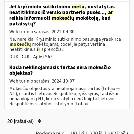
Jei kryžminio sutikrinimo
metu
, nustatytas
neatitikimas iš verslo partnerio pusės...,
ar
reikia informuoti
mokesčių
mokėtoją, kad
pataisytų?
Web turinio sąrašas
2021-04-30
Ne, nereikia. Kryžminio sutikrinimo paslauga yra skirta
mokesčių
mokėtojams, todėl jie patys vertina
neatitikimus
ir
sprendžia,...
DUK:
DUK - Apie i.SAF
Kada nekilnojamasis turtas nėra mokesčio
objektas?
Web turinio sąrašas
2024-10-07
Mokesčio objektas yra nekilnojamasis turtas (toliau ―
NT), esantis Lietuvos Respublikoje, išskyrus, faktiškai
nenaudojamą NT, kurio statyba neužbaigta Lietuvos
Respublikos statybos įstatymo (toliau...
20 Įrašų(-ai)
Rodoma nuo 1,181 iki 1,200 iš 7,292 irašų.