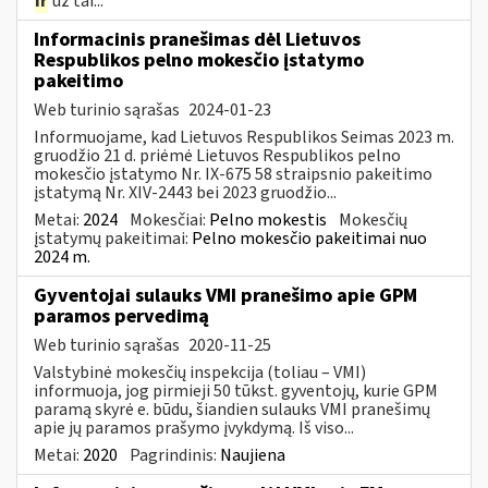
ir
už tai...
Informacinis pranešimas dėl Lietuvos
Respublikos pelno mokesčio įstatymo
pakeitimo
Web turinio sąrašas
2024-01-23
Informuojame, kad Lietuvos Respublikos Seimas 2023 m.
gruodžio 21 d. priėmė Lietuvos Respublikos pelno
mokesčio įstatymo Nr. IX-675 58 straipsnio pakeitimo
įstatymą Nr. XIV-2443 bei 2023 gruodžio...
Metai:
2024
Mokesčiai:
Pelno mokestis
Mokesčių
įstatymų pakeitimai:
Pelno mokesčio pakeitimai nuo
2024 m.
Gyventojai sulauks VMI pranešimo apie GPM
paramos pervedimą
Web turinio sąrašas
2020-11-25
Valstybinė mokesčių inspekcija (toliau – VMI)
informuoja, jog pirmieji 50 tūkst. gyventojų, kurie GPM
paramą skyrė e. būdu, šiandien sulauks VMI pranešimų
apie jų paramos prašymo įvykdymą. Iš viso...
Metai:
2020
Pagrindinis:
Naujiena