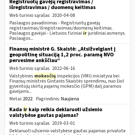
Registruotų gavėjų registravimas /
išregistravimas / duomenų keitimas
Web turinio sąrašas
2020-04-08
Paslaugos pavadinimas - Registruotų gavėjų
registravimas/išregistravimas/duomenų keitimas.
Paslaugos gavėjai - Lietuvos fiziniai
ir
juridiniai asmenys.
Paslaugos...
Finansų ministrė G. Skaistė: „Atsižvelgiant į
geopolitinę situaciją 1,2 proc. paramą NVO
pervesime ankščiau“
Web turinio sąrašas
2022-06-16
Valstybinės
mokesčių
inspekcijos (VMI) iniciatyva bei
Finansų ministrės Gintarės Skaistės sprendimu, nuo šiol
gyventojų skirtą pajamų mokesčio (GPM) dalį paramos
gavėjams...
Metai:
2022
Pagrindinis:
Naujiena
Kada
ir
kaip reikia deklaruoti užsienio
valstybėse gautas pajamas?
Web turinio sąrašas
2019-03-01
Deklaruoti užsienio valstybėse gautas pajamas privalote