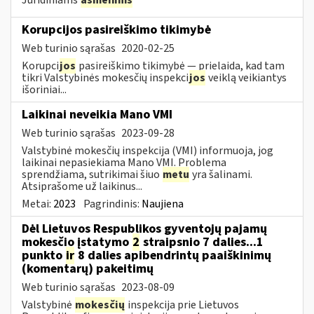
Korupcijos pasireiškimo tikimybė
Web turinio sąrašas
2020-02-25
Korupci
jos
pasireiškimo tikimybė — prielaida, kad tam
tikri Valstybinės mokesčių inspekci
jos
veiklą veikiantys
išoriniai...
Laikinai neveikia Mano VMI
Web turinio sąrašas
2023-09-28
Valstybinė mokesčių inspekcija (VMI) informuoja, jog
laikinai nepasiekiama Mano VMI. Problema
sprendžiama, sutrikimai šiuo
metu
yra šalinami.
Atsiprašome už laikinus...
Metai:
2023
Pagrindinis:
Naujiena
Dėl Lietuvos Respublikos gyventojų pajamų
mokesčio įstatymo
2
straipsnio 7 dalies...1
punkto
ir
8 dalies apibendrintų paaiškinimų
(komentarų) pakeitimų
Web turinio sąrašas
2023-08-09
Valstybinė
mokesčių
inspekcija prie Lietuvos