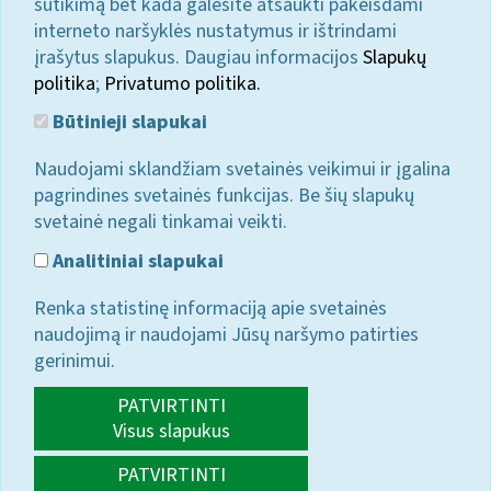
sutikimą bet kada galėsite atšaukti pakeisdami
interneto naršyklės nustatymus ir ištrindami
įrašytus slapukus. Daugiau informacijos
Slapukų
politika
;
Privatumo politika.
Būtinieji slapukai
Naudojami sklandžiam svetainės veikimui ir įgalina
pagrindines svetainės funkcijas. Be šių slapukų
svetainė negali tinkamai veikti.
Analitiniai slapukai
Renka statistinę informaciją apie svetainės
naudojimą ir naudojami Jūsų naršymo patirties
gerinimui.
PATVIRTINTI
Visus slapukus
PATVIRTINTI