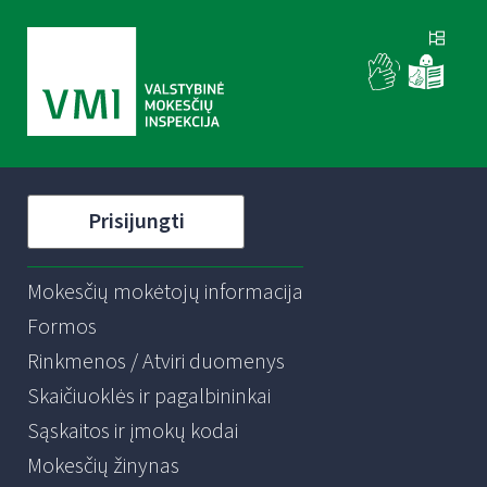
Prisijungti
Mokesčių mokėtojų informacija
Formos
Rinkmenos / Atviri duomenys
Skaičiuoklės ir pagalbininkai
Sąskaitos ir įmokų kodai
Mokesčių žinynas