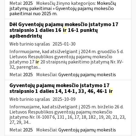
Metai:
2025
Mokesčių žinyno kategorijos:
Mokesčių
įstatymų pakeitimai » Gyventojų pajamų mokesčio
pakeitimai nuo 2025 m.
Dėl Gyventojų pajamų mokesčio įstatymo 17
straipsnio 1 dalies 16
ir
16-1 punktų
apibendrintų
Web turinio sąrašas
2025-01-30
Informuojame, kad atsižvelgiant į 2024 m. gruodžio 5 d.
Lietuvos Respublikos gyventojų pajamų mokesčio
įstatymo 17
ir
20 straipsnių pakeitimo įstatymą Nr. XV-
32, parengtas...
Metai:
2025
Mokesčiai:
Gyventojų pajamų mokestis
Gyventojų pajamų mokesčio įstatymo 17
straipsnio 1 dalies 14, 14-1, 33, 46, 46-1
ir
Web turinio sąrašas
2025-10-09
Informuojame, kad atsižvelgiant į 2025 m. birželio 26 d.
Lietuvos Respublikos gyventojų pajamų mokesčio
įstatymo Nr. IX-1007 6, 131 , 16, 17, 18, 182 , 19, 20, 21, 23,
27, 29, 34...
Metai:
2025
Mokesčiai:
Gyventojų pajamų mokestis