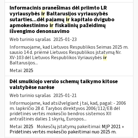
Informacinis pranešimas dėl priimto LR
vyriausybės
ir
Baltarusijos vyriausybės
sutarties...dėl pajamų
ir
kapitalo dvigubo
apmokestinimo
ir
fiskalinių pažeidimų
išvengimo denonsavimo
Web turinio sąrašas
2025-01-23
Informuojame, kad Lietuvos Respublikos Seimas 2025 m.
sausio 14 d. priėmė Lietuvos Respublikos įstatymą Nr.
XV-103 dėl Lietuvos Respublikos Vyriausybės
ir
Baltarusijos...
Metai:
2025
Dėl smulkiojo verslo schemų taikymo kitose
valstybėse narėse
Web turinio sąrašas
2025-01-21
Informuojame, kad atsižvelgiant į tai, kad, pagal: - 2006
m. lapkričio 28 d. Tarybos direktyvos 2006/112/EB dėl
pridėtinės vertės mokesčio bendros sistemos XII
antraštinės dalies 1 skyrių, Europos...
Metai:
2025
Mokesčių įstatymų pakeitimai:
MĮP 2021 »
Pridėtinės vertės mokesčio pakeitimai nuo 2025 m.