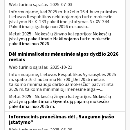
Web turinio sąrašas
2025-07-03
Informuojame, kad 2025 m. birželio 26 d. buvo priimtas
Lietuvos Respublikos nekilnojamojo turto mokesčio
įstatymo Nr. X–233 pakeitimo įstatymas Nr. XV-344.
Pakeitimai įsigalioja nuo 2026 m. sausio...
Metai:
2025
Mokesčių žinyno kategorijos:
Mokesčių
įstatymų pakeitimai » Nekilnojamo turto mokesčio
pakeitimai nuo 2026
Dėl minimaliosios mėnesinės algos dydžio 2026
metais
Web turinio sąrašas
2025-10-21
Informuojame, Lietuvos Respublikos Vyriausybės 2025
m. spalio 16 d. nutarimu Nr. 700 „Dėl 2026 metais
taikomo minimaliojo darbo užmokesčio“ patvirtinta
2026 m. taikoma minimalioji mėnesinė alga —...
Metai:
2025
Mokesčių žinyno kategorijos:
Mokesčių
įstatymų pakeitimai » Gyventojų pajamų mokesčio
pakeitimai nuo 2026 m.
Informacinis pranešimas dėl „Saugumo įnašo
įstatymo“
Web turinio sąrašas
2025-06-30