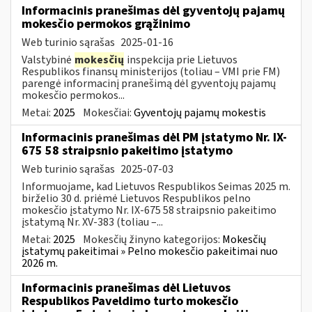
Informacinis pranešimas dėl gyventojų pajamų
mokesčio permokos grąžinimo
Web turinio sąrašas
2025-01-16
Valstybinė
mokesčių
inspekcija prie Lietuvos
Respublikos finansų ministerijos (toliau – VMI prie FM)
parengė informacinį pranešimą dėl gyventojų pajamų
mokesčio permokos...
Metai:
2025
Mokesčiai:
Gyventojų pajamų mokestis
Informacinis pranešimas dėl PM įstatymo Nr. IX-
675 58 straipsnio pakeitimo įstatymo
Web turinio sąrašas
2025-07-03
Informuojame, kad Lietuvos Respublikos Seimas 2025 m.
birželio 30 d. priėmė Lietuvos Respublikos pelno
mokesčio įstatymo Nr. IX-675 58 straipsnio pakeitimo
įstatymą Nr. XV-383 (toliau –...
Metai:
2025
Mokesčių žinyno kategorijos:
Mokesčių
įstatymų pakeitimai » Pelno mokesčio pakeitimai nuo
2026 m.
Informacinis pranešimas dėl Lietuvos
Respublikos Paveldimo turto mokesčio