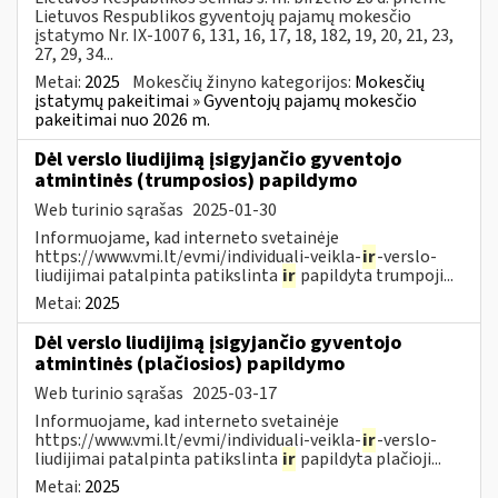
Lietuvos Respublikos gyventojų pajamų mokesčio
įstatymo Nr. IX-1007 6, 131, 16, 17, 18, 182, 19, 20, 21, 23,
27, 29, 34...
Metai:
2025
Mokesčių žinyno kategorijos:
Mokesčių
įstatymų pakeitimai » Gyventojų pajamų mokesčio
pakeitimai nuo 2026 m.
Dėl verslo liudijimą įsigyjančio gyventojo
atmintinės (trumposios) papildymo
Web turinio sąrašas
2025-01-30
Informuojame, kad interneto svetainėje
https://www.vmi.lt/evmi/individuali-veikla-
ir
-verslo-
liudijimai patalpinta patikslinta
ir
papildyta trumpoji...
Metai:
2025
Dėl verslo liudijimą įsigyjančio gyventojo
atmintinės (plačiosios) papildymo
Web turinio sąrašas
2025-03-17
Informuojame, kad interneto svetainėje
https://www.vmi.lt/evmi/individuali-veikla-
ir
-verslo-
liudijimai patalpinta patikslinta
ir
papildyta plačioji...
Metai:
2025