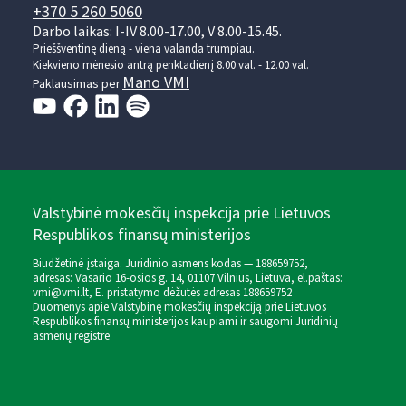
+370 5 260 5060
Darbo laikas: I-IV 8.00-17.00, V 8.00-15.45.
Prieššventinę dieną - viena valanda trumpiau.
Kiekvieno mėnesio antrą penktadienį 8.00 val. - 12.00 val.
Mano VMI
Paklausimas per
Valstybinė mokesčių inspekcija prie Lietuvos
Respublikos finansų ministerijos
Biudžetinė įstaiga. Juridinio asmens kodas — 188659752,
adresas: Vasario 16-osios g. 14, 01107 Vilnius, Lietuva, el.paštas:
vmi@vmi.lt
, E. pristatymo dėžutės adresas 188659752
Duomenys apie Valstybinę mokesčių inspekciją prie Lietuvos
Respublikos finansų ministerijos kaupiami ir saugomi Juridinių
asmenų registre