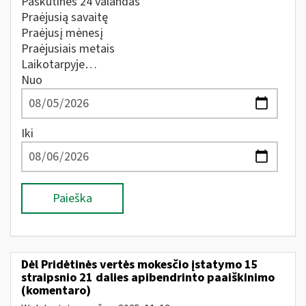
Paskutines 24 valandas
Praėjusią savaitę
Praėjusį mėnesį
Praėjusiais metais
Laikotarpyje…
Nuo
Iki
Paieška
Dėl Pridėtinės vertės mokesčio įstatymo 15
straipsnio 21 dalies apibendrinto paaiškinimo
(komentaro)