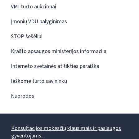
VMI turto aukcionai
Įmonių VDU palyginimas
STOP šešėliui
Krašto apsaugos ministerijos informacija
Interneto svetainės atitikties paraiška
Ieškome turto savininkų
Nuorodos
Konsultacijos mokesčių klausimais ir paslaugos
gyventojams: