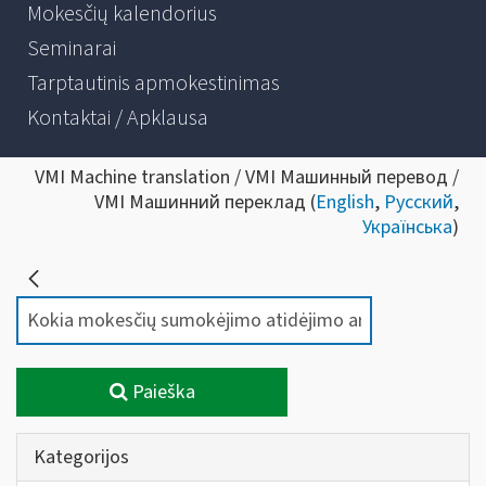
Mokesčių kalendorius
Seminarai
Tarptautinis apmokestinimas
Kontaktai / Apklausa
VMI Machine translation / VMI Машинный перевод /
VMI Машинний переклад (
English
,
Русский
,
Українська
)
Paieška
Kategorijos