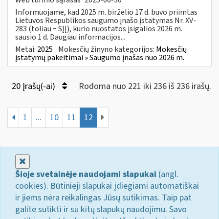
Informuojame, kad 2025 m. birželio 17 d. buvo priimtas
Lietuvos Respublikos saugumo įnašo įstatymas Nr. XV-
283 (toliau − SĮĮ), kurio nuostatos įsigalios 2026 m.
sausio 1 d. Daugiau informacijos...
Metai:
2025
Mokesčių žinyno kategorijos:
Mokesčių
įstatymų pakeitimai » Saugumo įnašas nuo 2026 m.
20 Įrašų(-ai)
Rodoma nuo 221 iki 236 iš 236 irašų.
1
...
10
11
12
Uždaryti
Šioje svetainėje naudojami slapukai
(angl.
cookies). Būtinieji slapukai įdiegiami automatiškai
ir jiems nėra reikalingas Jūsų sutikimas. Taip pat
galite sutikti ir su kitų slapukų naudojimu. Savo