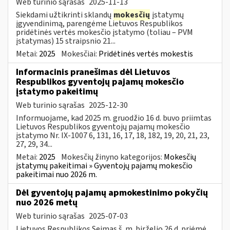
Web turinio sąrašas
2025-11-13
Siekdami užtikrinti sklandų
mokesčių
įstatymų
įgyvendinimą, parengėme Lietuvos Respublikos
pridėtinės vertės mokesčio įstatymo (toliau – PVM
įstatymas) 15 straipsnio 21...
Metai:
2025
Mokesčiai:
Pridėtinės vertės mokestis
Informacinis pranešimas dėl Lietuvos
Respublikos gyventojų pajamų mokesčio
įstatymo pakeitimų
Web turinio sąrašas
2025-12-30
Informuojame, kad 2025 m. gruodžio 16 d. buvo priimtas
Lietuvos Respublikos gyventojų pajamų mokesčio
įstatymo Nr. IX-1007 6, 131, 16, 17, 18, 182, 19, 20, 21, 23,
27, 29, 34...
Metai:
2025
Mokesčių žinyno kategorijos:
Mokesčių
įstatymų pakeitimai » Gyventojų pajamų mokesčio
pakeitimai nuo 2026 m.
Dėl gyventojų pajamų apmokestinimo pokyčių
nuo 2026 metų
Web turinio sąrašas
2025-07-03
Lietuvos Respublikos Seimas š. m. birželio 26 d. priėmė