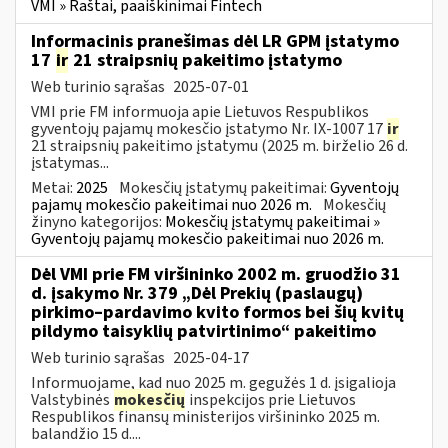
VMI » Raštai, paaiškinimai Fintech
Informacinis pranešimas dėl LR GPM įstatymo
17
ir
21 straipsnių pakeitimo įstatymo
Web turinio sąrašas
2025-07-01
VMI prie FM informuoja apie Lietuvos Respublikos
gyventojų pajamų mokesčio įstatymo Nr. IX-1007 17
ir
21 straipsnių pakeitimo įstatymu (2025 m. birželio 26 d.
įstatymas...
Metai:
2025
Mokesčių įstatymų pakeitimai:
Gyventojų
pajamų mokesčio pakeitimai nuo 2026 m.
Mokesčių
žinyno kategorijos:
Mokesčių įstatymų pakeitimai »
Gyventojų pajamų mokesčio pakeitimai nuo 2026 m.
Dėl VMI prie FM viršininko 2002 m. gruodžio 31
d. įsakymo Nr. 379 „Dėl Prekių (paslaugų)
pirkimo–pardavimo kvito formos bei šių kvitų
pildymo taisyklių patvirtinimo“ pakeitimo
Web turinio sąrašas
2025-04-17
Informuojame, kad nuo 2025 m. gegužės 1 d. įsigalioja
Valstybinės
mokesčių
inspekcijos prie Lietuvos
Respublikos finansų ministerijos viršininko 2025 m.
balandžio 15 d....