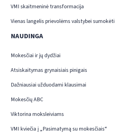
VMI skaitmeninė transformacija
Vienas langelis prievolėms valstybei sumokėti
NAUDINGA
Mokesčiai ir jų dydžiai
Atsiskaitymas grynaisiais pinigais
Dažniausiai užduodami klausimai
Mokesčių ABC
Viktorina moksleiviams
VMI kviečia į „Pasimatymą su mokesčiais“