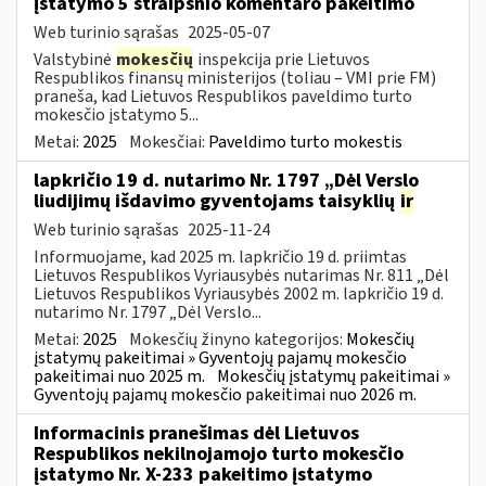
įstatymo 5 straipsnio komentaro pakeitimo
Web turinio sąrašas
2025-05-07
Valstybinė
mokesčių
inspekcija prie Lietuvos
Respublikos finansų ministerijos (toliau – VMI prie FM)
praneša, kad Lietuvos Respublikos paveldimo turto
mokesčio įstatymo 5...
Metai:
2025
Mokesčiai:
Paveldimo turto mokestis
lapkričio 19 d. nutarimo Nr. 1797 „Dėl Verslo
liudijimų išdavimo gyventojams taisyklių
ir
Web turinio sąrašas
2025-11-24
Informuojame, kad 2025 m. lapkričio 19 d. priimtas
Lietuvos Respublikos Vyriausybės nutarimas Nr. 811 „Dėl
Lietuvos Respublikos Vyriausybės 2002 m. lapkričio 19 d.
nutarimo Nr. 1797 „Dėl Verslo...
Metai:
2025
Mokesčių žinyno kategorijos:
Mokesčių
įstatymų pakeitimai » Gyventojų pajamų mokesčio
pakeitimai nuo 2025 m.
Mokesčių įstatymų pakeitimai »
Gyventojų pajamų mokesčio pakeitimai nuo 2026 m.
Informacinis pranešimas dėl Lietuvos
Respublikos nekilnojamojo turto mokesčio
įstatymo Nr. X-233 pakeitimo įstatymo