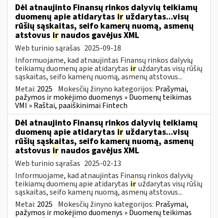
Dėl atnaujinto Finansų rinkos dalyvių teikiamų
duomenų apie atidarytas
ir
uždarytas...visų
rūšių sąskaitas, seifo kamerų nuomą, asmenų
atstovus
ir
naudos gavėjus XML
Web turinio sąrašas
2025-09-18
Informuojame, kad atnaujintas Finansų rinkos dalyvių
teikiamų duomenų apie atidarytas
ir
uždarytas visų rūšių
sąskaitas, seifo kamerų nuomą, asmenų atstovus...
Metai:
2025
Mokesčių žinyno kategorijos:
Prašymai,
pažymos ir mokėjimo duomenys » Duomenų teikimas
VMI » Raštai, paaiškinimai Fintech
Dėl atnaujinto Finansų rinkos dalyvių teikiamų
duomenų apie atidarytas
ir
uždarytas...visų
rūšių sąskaitas, seifo kamerų nuomą, asmenų
atstovus
ir
naudos gavėjus XML
Web turinio sąrašas
2025-02-13
Informuojame, kad atnaujintas Finansų rinkos dalyvių
teikiamų duomenų apie atidarytas
ir
uždarytas visų rūšių
sąskaitas, seifo kamerų nuomą, asmenų atstovus...
Metai:
2025
Mokesčių žinyno kategorijos:
Prašymai,
pažymos ir mokėjimo duomenys » Duomenų teikimas