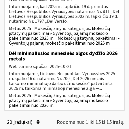
Informuojame, kad 2025 m. lapkričio 19 d. priimtas
Lietuvos Respublikos Vyriausybės nutarimas Nr. 811 „Dėl
Lietuvos Respublikos Vyriausybės 2002 m. lapkričio 19 d.
nutarimo Nr. 1797 „Dėl Verslo...
Metai:
2025
Mokesčių žinyno kategorijos:
Mokesčių
įstatymų pakeitimai » Gyventojų pajamų mokesčio
pakeitimai nuo 2025 m.
Mokesčių įstatymų pakeitimai »
Gyventojų pajamų mokesčio pakeitimai nuo 2026 m.
Dėl minimaliosios mėnesinės algos dydžio 2026
metais
Web turinio sąrašas
2025-10-21
Informuojame, Lietuvos Respublikos Vyriausybės 2025
m. spalio 16 d. nutarimu Nr. 700 „Dėl 2026 metais
taikomo minimaliojo darbo užmokesčio“ patvirtinta
2026 m. taikoma minimalioji mėnesinė alga —...
Metai:
2025
Mokesčių žinyno kategorijos:
Mokesčių
įstatymų pakeitimai » Gyventojų pajamų mokesčio
pakeitimai nuo 2026 m.
20 Įrašų(-ai)
Rodoma nuo 1 iki 15 iš 15 irašų.