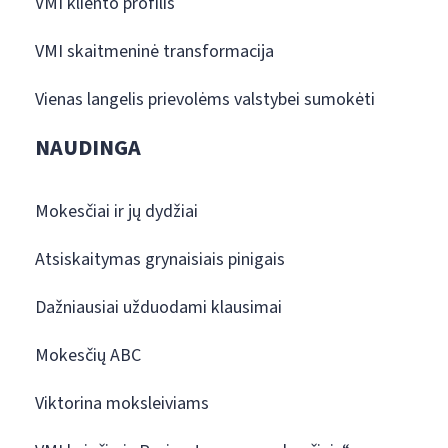
VMI kliento profilis
VMI skaitmeninė transformacija
Vienas langelis prievolėms valstybei sumokėti
NAUDINGA
Mokesčiai ir jų dydžiai
Atsiskaitymas grynaisiais pinigais
Dažniausiai užduodami klausimai
Mokesčių ABC
Viktorina moksleiviams