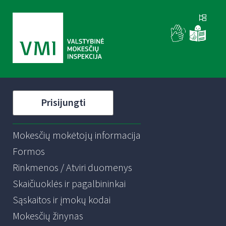
Prisijungti
Mokesčių mokėtojų informacija
Formos
Rinkmenos / Atviri duomenys
Skaičiuoklės ir pagalbininkai
Sąskaitos ir įmokų kodai
Mokesčių žinynas