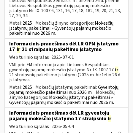
Lietuvos Respublikos Seimas š. m. birželio 26 d. priėmė
Lietuvos Respublikos gyventojų pajamų mokesčio
įstatymo Nr. IX-1007 6, 131, 16, 17, 18, 182, 19, 20, 21, 23,
27, 29, 34...
Metai:
2025
Mokesčių žinyno kategorijos:
Mokesčių
įstatymų pakeitimai » Gyventojų pajamų mokesčio
pakeitimai nuo 2026 m.
Informacinis pranešimas dėl LR GPM įstatymo
17
ir
21 straipsnių pakeitimo įstatymo
Web turinio sąrašas
2025-07-01
VMI prie FM informuoja apie Lietuvos Respublikos
gyventojų pajamų mokesčio įstatymo Nr. IX-1007 17
ir
21 straipsnių pakeitimo įstatymu (2025 m. birželio 26 d.
įstatymas...
Metai:
2025
Mokesčių įstatymų pakeitimai:
Gyventojų
pajamų mokesčio pakeitimai nuo 2026 m.
Mokesčių
žinyno kategorijos:
Mokesčių įstatymų pakeitimai »
Gyventojų pajamų mokesčio pakeitimai nuo 2026 m.
Informacinis pranešimas dėl LR gyventojų
pajamų mokesčio įstatymo 17 straipsnio
ir
Web turinio sąrašas
2026-05-04