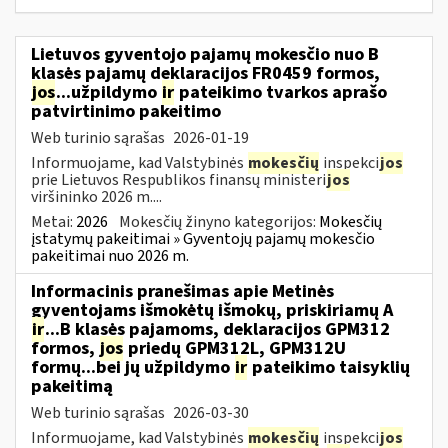
Lietuvos gyventojo pajamų mokesčio nuo B
klasės pajamų deklaracijos FR0459 formos,
jos
...užpildymo
ir
pateikimo tvarkos aprašo
patvirtinimo pakeitimo
Web turinio sąrašas
2026-01-19
Informuojame, kad Valstybinės
mokesčių
inspekci
jos
prie Lietuvos Respublikos finansų ministeri
jos
viršininko 2026 m....
Metai:
2026
Mokesčių žinyno kategorijos:
Mokesčių
įstatymų pakeitimai » Gyventojų pajamų mokesčio
pakeitimai nuo 2026 m.
Informacinis pranešimas apie Metinės
gyventojams išmokėtų išmokų, priskiriamų A
ir
...B klasės pajamoms, deklaracijos GPM312
formos,
jos
priedų GPM312L, GPM312U
formų...bei jų užpildymo
ir
pateikimo taisyklių
pakeitimą
Web turinio sąrašas
2026-03-30
Informuojame, kad Valstybinės
mokesčių
inspekci
jos