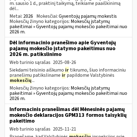
m. sausio 1 d., praktinį taikymą, teikiame paaiškinimą
dėl...
Metai:
2026
Mokesčiai:
Gyventojų pajamų mokestis
Mokesčių žinyno kategorijos:
Mokesčių įstatymų
pakeitimai » Gyventojų pajamų mokesčio pakeitimai nuo
2026 m.
Dėl informacinio pranešimo apie Gyventojų
pajamų mokesčio įstatymo pakeitimus nuo
2026 m. patikslinimo
Web turinio sąrašas
2025-08-26
Siekdami teisinio aiškumo
ir
tikrumo, šiuo informaciniu
pranešimu patiksliname
ir
papildome Valstybinės
mokesčių
...
Mokesčių žinyno kategorijos:
Mokesčių įstatymų
pakeitimai » Gyventojų pajamų mokesčio pakeitimai nuo
2026 m.
Informacinis pranešimas dėl Mėnesinės pajamų
mokesčio deklaracijos GPM313 formos taisyklių
pakeitimo
Web turinio sąrašas
2025-11-21
Pranešame, kad Valstybinės
mokesčių
inspekcijos prie