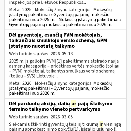
inspekcijos prie Lietuvos Respublikos...
Metai:
2025
Mokesčių žinyno kategorijos:
Mokesčių
įstatymų pakeitimai » Gyventojų pajamų mokesčio
pakeitimai nuo 2025 m.
Mokesčių įstatymų pakeitimai »
Gyventojų pajamų mokesčio pakeitimai nuo 2026 m.
Dėl gyventojų, esančių PVM mokėtojais,
taikančiais smulkiojo verslo schemą, GPM
įstatymo nuostatų taikymo
Web turinio sąrašas
2026-05-13
2025 m. įsigaliojus PVMĮ[1] pakeitimams atsirado nauja
asmenų kategorija – pridėtinės vertės mokesčio (toliau
– PVM) mokėtojai, taikantys smulkaus verslo schemą
(toliau – SVS) Lietuvoje....
Metai:
2026
Mokesčių žinyno kategorijos:
Mokesčių
įstatymų pakeitimai » Gyventojų pajamų mokesčio
pakeitimai nuo 2026 m.
Dėl parduotų akcijų, dalių
ar
pajų išlaikymo
termino taikymo vieneto pertvarkymo
Web turinio sąrašas
2026-03-05
Siekdami užtikrinti gyventojų teisinį tikrumą
ir
vieningą
pajamų apmokestinimo pokyčių[1], įsigaliojusių nuo š.