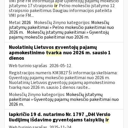
VMI prie FM informuoja apie Gyventojų pajamų mokesčio
įstatymo 17 straipsnio
ir
Pelno mokesčio įstatymo 12
straipsnio pakeitimus Daugiau informacijos pateikta
VMI prie FM...
Metai:
2026
Mokesčių žinyno kategorijos:
Mokesčių
įstatymų pakeitimai » Pelno mokesčio pakeitimai nuo
2026 m.
Mokesčių įstatymų pakeitimai » Gyventojų
pajamų mokesčio pakeitimai nuo 2026 m.
Nuolatinių Lietuvos gyventojų pajamų
apmokestinimo
tvarka
nuo 2026 m. sausio 1
dienos
Web turinio sąrašas
2026-05-12
Registracijos numeris KM3827 Ši informacija skelbiama:
Gyventojų pajamų mokesčio pakeitimai nuo 2026 m.
Nuolatinių Lietuvos gyventojų pajamų apmokestinimo
tvarką nuo 2026 m. sausio 1 dienos rasite...
Mokesčių žinyno kategorijos:
Mokesčių įstatymų
pakeitimai » Gyventojų pajamų mokesčio pakeitimai nuo
2026 m.
lapkričio 19 d. nutarimo Nr. 1797 „Dėl Verslo
liudijimų išdavimo gyventojams taisyklių
ir
Web turinio sąrašas
2025-11-24