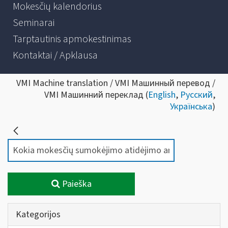
Mokesčių kalendorius
Seminarai
Tarptautinis apmokestinimas
Kontaktai / Apklausa
VMI Machine translation / VMI Машинный перевод /
VMI Машинний переклад (
English
,
Русский
,
Українська
)
Paieška
Kategorijos