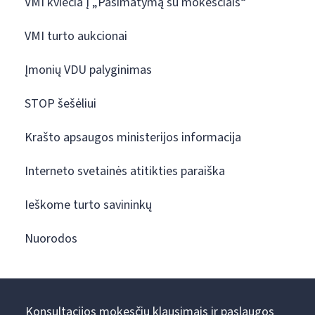
VMI kviečia į „Pasimatymą su mokesčiais“
VMI turto aukcionai
Įmonių VDU palyginimas
STOP šešėliui
Krašto apsaugos ministerijos informacija
Interneto svetainės atitikties paraiška
Ieškome turto savininkų
Nuorodos
Konsultacijos mokesčių klausimais ir paslaugos