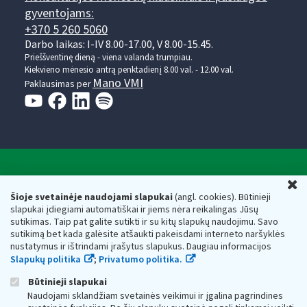
gyventojams:
+370 5 260 5060
Darbo laikas: I-IV 8.00-17.00, V 8.00-15.45.
Prieššventinę dieną - viena valanda trumpiau.
Kiekvieno mėnesio antrą penktadienį 8.00 val. - 12.00 val.
Mano VMI
Paklausimas per
Valstybinė mokesčių inspekcija prie Lietuvos
U
Respublikos finansų ministerijos
Šioje svetainėje naudojami slapukai
(angl. cookies). Būtinieji
slapukai įdiegiami automatiškai ir jiems nėra reikalingas Jūsų
Biudžetinė įstaiga. Juridinio asmens kodas — 188659752,
sutikimas. Taip pat galite sutikti ir su kitų slapukų naudojimu. Savo
adresas: Vasario 16-osios g. 14, 01107 Vilnius, Lietuva, el.paštas:
sutikimą bet kada galėsite atšaukti pakeisdami interneto naršyklės
vmi@vmi.lt
, E. pristatymo dėžutės adresas 188659752
nustatymus ir ištrindami įrašytus slapukus. Daugiau informacijos
Duomenys apie Valstybinę mokesčių inspekciją prie Lietuvos
Slapukų politika
;
Privatumo politika.
Respublikos finansų ministerijos kaupiami ir saugomi Juridinių
asmenų registre
Būtinieji slapukai
Naudojami sklandžiam svetainės veikimui ir įgalina pagrindines