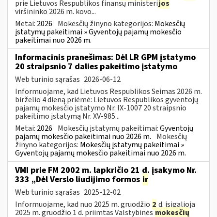
prie Lietuvos Respublikos finansų ministeri
jos
viršininko 2026 m. kovo...
Metai:
2026
Mokesčių žinyno kategorijos:
Mokesčių
įstatymų pakeitimai » Gyventojų pajamų mokesčio
pakeitimai nuo 2026 m.
Informacinis pranešimas: Dėl LR GPM įstatymo
20 straipsnio 7 dalies pakeitimo įstatymo
Web turinio sąrašas
2026-06-12
Informuojame, kad Lietuvos Respublikos Seimas 2026 m.
birželio 4 dieną priėmė: Lietuvos Respublikos gyventojų
pajamų mokesčio įstatymo Nr. IX-1007 20 straipsnio
pakeitimo įstatymą Nr. XV-985...
Metai:
2026
Mokesčių įstatymų pakeitimai:
Gyventojų
pajamų mokesčio pakeitimai nuo 2026 m.
Mokesčių
žinyno kategorijos:
Mokesčių įstatymų pakeitimai »
Gyventojų pajamų mokesčio pakeitimai nuo 2026 m.
VMI prie FM 2002 m. lapkričio 21 d. įsakymo Nr.
333 „Dėl Verslo liudijimo formos
ir
Web turinio sąrašas
2025-12-02
Informuojame, kad nuo 2025 m. gruodžio
2
d. įsigalioja
2025 m. gruodžio 1 d. priimtas Valstybinės
mokesčių