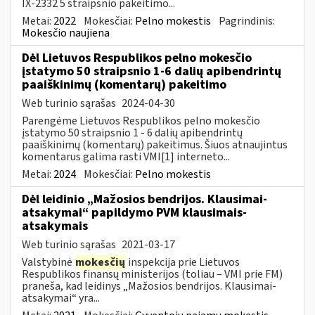
IX-2332 5 straipsnio pakeitimo...
Metai:
2022
Mokesčiai:
Pelno mokestis
Pagrindinis:
Mokesčio naujiena
Dėl Lietuvos Respublikos pelno mokesčio
įstatymo 50 straipsnio 1-6 dalių apibendrintų
paaiškinimų (komentarų) pakeitimo
Web turinio sąrašas
2024-04-30
Parengėme Lietuvos Respublikos pelno mokesčio
įstatymo 50 straipsnio 1 - 6 dalių apibendrintų
paaiškinimų (komentarų) pakeitimus. Šiuos atnaujintus
komentarus galima rasti VMI[1] interneto...
Metai:
2024
Mokesčiai:
Pelno mokestis
Dėl leidinio „Mažosios bendrijos. Klausimai-
atsakymai“ papildymo PVM klausimais-
atsakymais
Web turinio sąrašas
2021-03-17
Valstybinė
mokesčių
inspekcija prie Lietuvos
Respublikos finansų ministerijos (toliau – VMI prie FM)
praneša, kad leidinys „Mažosios bendrijos. Klausimai-
atsakymai“ yra...