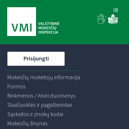
Prisijungti
Mokesčių mokėtojų informacija
Formos
Rinkmenos / Atviri duomenys
Skaičiuoklės ir pagalbininkai
Sąskaitos ir įmokų kodai
Mokesčių žinynas