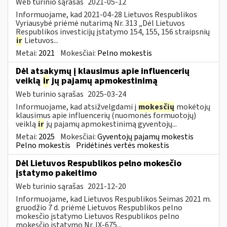
Web turinio sąrašas
2021-05-12
Informuojame, kad 2021-04-28 Lietuvos Respublikos
Vyriausybė priėmė nutarimą Nr. 313 „Dėl Lietuvos
Respublikos investicijų įstatymo 154, 155, 156 straipsnių
ir
Lietuvos...
Metai:
2021
Mokesčiai:
Pelno mokestis
Dėl atsakymų į klausimus apie influencerių
veiklą
ir
jų pajamų apmokestinimą
Web turinio sąrašas
2025-03-24
Informuojame, kad atsižvelgdami į
mokesčių
mokėtojų
klausimus apie influencerių (nuomonės formuotojų)
veiklą
ir
jų pajamų apmokestinimą gyventojų...
Metai:
2025
Mokesčiai:
Gyventojų pajamų mokestis
Pelno mokestis
Pridėtinės vertės mokestis
Dėl Lietuvos Respublikos pelno mokesčio
įstatymo pakeitimo
Web turinio sąrašas
2021-12-20
Informuojame, kad Lietuvos Respublikos Seimas 2021 m.
gruodžio 7 d. priėmė Lietuvos Respublikos pelno
mokesčio įstatymo Lietuvos Respublikos pelno
mokesčio įstatymo Nr. IX-675...