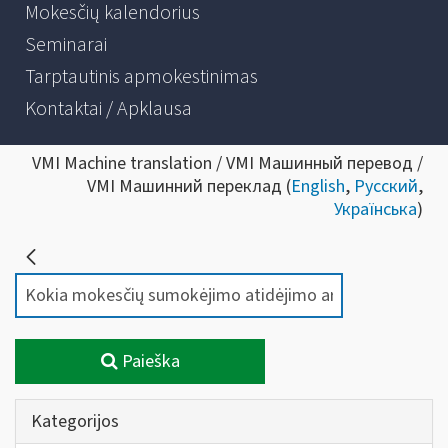
Mokesčių kalendorius
Seminarai
Tarptautinis apmokestinimas
Kontaktai / Apklausa
VMI Machine translation / VMI Машинный перевод /
VMI Машинний переклад (
English
,
Русский
,
Українська
)
Paieška
Kategorijos