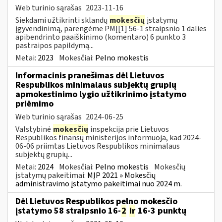
Web turinio sąrašas
2023-11-16
Siekdami užtikrinti sklandų
mokesčių
įstatymų
įgyvendinimą, parengėme PMĮ[1] 56-1 straipsnio 1 dalies
apibendrinto paaiškinimo (komentaro) 6 punkto 3
pastraipos papildymą...
Metai:
2023
Mokesčiai:
Pelno mokestis
Informacinis pranešimas dėl Lietuvos
Respublikos minimalaus subjektų grupių
apmokestinimo lygio užtikrinimo įstatymo
priėmimo
Web turinio sąrašas
2024-06-25
Valstybinė
mokesčių
inspekcija prie Lietuvos
Respublikos finansų ministerijos informuoja, kad 2024-
06-06 priimtas Lietuvos Respublikos minimalaus
subjektų grupių...
Metai:
2024
Mokesčiai:
Pelno mokestis
Mokesčių
įstatymų pakeitimai:
MĮP 2021 » Mokesčių
administravimo įstatymo pakeitimai nuo 2024 m.
Dėl Lietuvos Respublikos pelno mokesčio
įstatymo 58 straipsnio 16-
2
ir
16-3 punktų