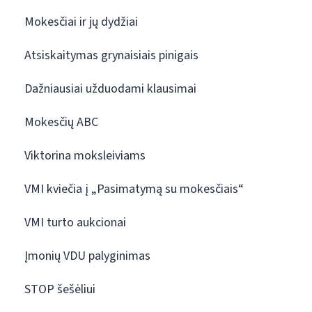
Mokesčiai ir jų dydžiai
Atsiskaitymas grynaisiais pinigais
Dažniausiai užduodami klausimai
Mokesčių ABC
Viktorina moksleiviams
VMI kviečia į „Pasimatymą su mokesčiais“
VMI turto aukcionai
Įmonių VDU palyginimas
STOP šešėliui