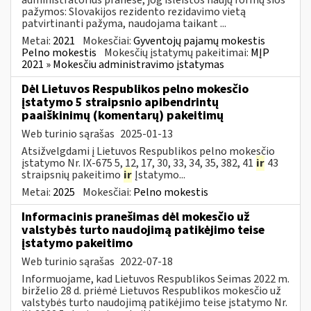
pažymos: Slovakijos rezidento rezidavimo vietą
patvirtinanti pažyma, naudojama taikant ...
Metai:
2021
Mokesčiai:
Gyventojų pajamų mokestis
Pelno mokestis
Mokesčių įstatymų pakeitimai:
MĮP
2021 » Mokesčiu administravimo įstatymas
Dėl Lietuvos Respublikos pelno mokesčio
įstatymo 5 straipsnio apibendrintų
paaiškinimų (komentarų) pakeitimų
Web turinio sąrašas
2025-01-13
Atsižvelgdami į Lietuvos Respublikos pelno mokesčio
įstatymo Nr. IX-675 5, 12, 17, 30, 33, 34, 35, 382, 41
ir
43
straipsnių pakeitimo
ir
Įstatymo...
Metai:
2025
Mokesčiai:
Pelno mokestis
Informacinis pranešimas dėl mokesčio už
valstybės turto naudojimą patikėjimo teise
įstatymo pakeitimo
Web turinio sąrašas
2022-07-18
Informuojame, kad Lietuvos Respublikos Seimas 2022 m.
birželio 28 d. priėmė Lietuvos Respublikos mokesčio už
valstybės turto naudojimą patikėjimo teise įstatymo Nr.