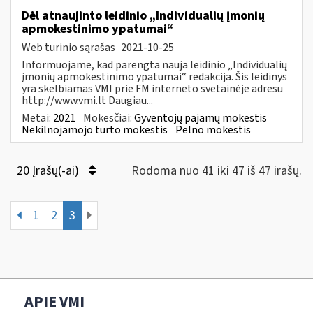
Dėl atnaujinto leidinio „Individualių įmonių
apmokestinimo ypatumai“
Web turinio sąrašas
2021-10-25
Informuojame, kad parengta nauja leidinio „Individualių
įmonių apmokestinimo ypatumai“ redakcija. Šis leidinys
yra skelbiamas VMI prie FM interneto svetainėje adresu
http://www.vmi.lt Daugiau...
Metai:
2021
Mokesčiai:
Gyventojų pajamų mokestis
Nekilnojamojo turto mokestis
Pelno mokestis
20 Įrašų(-ai)
Rodoma nuo 41 iki 47 iš 47 irašų.
1
2
3
APIE VMI