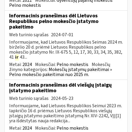
Metai:
2021
Mokesčiai:
Gyventojų pajamų mokestis
Pelno mokestis
Informacinis pranešimas dėl Lietuvos
Respublikos pelno mokesčio įstatymo
pakeitimo
Web turinio sąrašas
2024-07-01
Informuojame, kad Lietuvos Respublikos Seimas 2024 m.
birželio 20 d. priėmė Lietuvos Respublikos pelno
mokesčio įstatymo Nr. IX-675 5, 12, 17, 30, 33, 34, 35, 382,
41
ir
43...
Metai:
2024
Mokesčiai:
Pelno mokestis
Mokesčių
žinyno kategorijos:
Mokesčių įstatymų pakeitimai »
Pelno mokesčio pakeitimai nuo 2025 m.
Informacinis pranešimas dėl viešųjų įstaigų
įstatymo pakeitimo
Web turinio sąrašas
2024-05-23
Informuojame, kad Lietuvos Respublikos Seimui 2023 m.
lapkričio 16 d. priėmus Lietuvos Respublikos viešųjų
įstaigų įstatymo pakeitimo įstatymą Nr. XIV-2242, VĮĮ[1]
yra išdėstytas nauja redakcija...
Metai:
2024
Mokesčiai:
Pelno mokestis