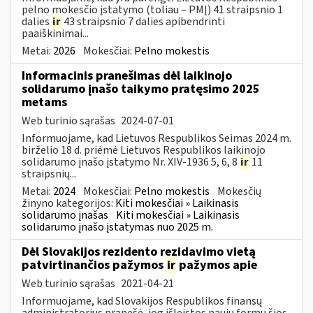
pelno mokesčio įstatymo (toliau – PMĮ) 41 straipsnio 1
dalies
ir
43 straipsnio 7 dalies apibendrinti
paaiškinimai...
Metai:
2026
Mokesčiai:
Pelno mokestis
Informacinis pranešimas dėl laikinojo
solidarumo įnašo taikymo pratęsimo 2025
metams
Web turinio sąrašas
2024-07-01
Informuojame, kad Lietuvos Respublikos Seimas 2024 m.
birželio 18 d. priėmė Lietuvos Respublikos laikinojo
solidarumo įnašo įstatymo Nr. XIV-1936 5, 6, 8
ir
11
straipsnių...
Metai:
2024
Mokesčiai:
Pelno mokestis
Mokesčių
žinyno kategorijos:
Kiti mokesčiai » Laikinasis
solidarumo įnašas
Kiti mokesčiai » Laikinasis
solidarumo įnašo įstatymas nuo 2025 m.
Dėl Slovakijos rezidento rezidavimo vietą
patvirtinančios pažymos
ir
pažymos apie
Web turinio sąrašas
2021-04-21
Informuojame, kad Slovakijos Respublikos finansų
administratorius pranešė, jog išleistos naujų formų šios