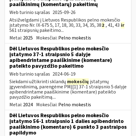
paaiškinimų (komentarų) pakeitimų
Web turinio sąrašas
2025-09-26
Atsižvelgdami į Lietuvos Respublikos pelno mokesčio
įstatymo Nr. IX-675 5, 17, 18, 30, 33, 34, 35, 38
2
, 41, 43
ir
561 straipsnių pakeitimo...
Metai:
2025
Mokesčiai:
Pelno mokestis
Dėl Lietuvos Respublikos pelno mokesčio
įstatymo 37-1 straipsnio 5 dalyje
apibendrintame paaiškinime (komentare)
pateikto pavyzdžio pakeitimo
Web turinio sąrašas
2024-06-19
Siekdami užtikrinti sklandų
mokesčių
įstatymų
įgyvendinimą, parengėme PMĮ[1] 37-1 straipsnio 5 dalyje
apibendrintame paaiškinime (komentare) pateikto
pavyzdžio pakeitimą....
Metai:
2024
Mokesčiai:
Pelno mokestis
Dėl Lietuvos Respublikos pelno mokesčio
įstatymo 56-1 straipsnio 1 dalies apibendrinto
paaiškinimo (komentaro) 6 punkto 3 pastraipos
papildymo