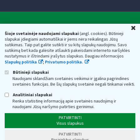
Valstybinė mokesčių inspekcija prie Lietuvos
U
Respublikos finansų ministerijos
Šioje svetainėje naudojami slapukai
(angl. cookies). Būtinieji
slapukai įdiegiami automatiškai ir jiems nėra reikalingas Jūsų
Biudžetinė įstaiga. Juridinio asmens kodas — 188659752,
sutikimas. Taip pat galite sutikti ir su kitų slapukų naudojimu. Savo
adresas: Vasario 16-osios g. 14, 01107 Vilnius, Lietuva, el.paštas:
sutikimą bet kada galėsite atšaukti pakeisdami interneto naršyklės
vmi@vmi.lt
, E. pristatymo dėžutės adresas 188659752
nustatymus ir ištrindami įrašytus slapukus. Daugiau informacijos
Duomenys apie Valstybinę mokesčių inspekciją prie Lietuvos
Slapukų politika
;
Privatumo politika.
Respublikos finansų ministerijos kaupiami ir saugomi Juridinių
asmenų registre
Būtinieji slapukai
Naudojami sklandžiam svetainės veikimui ir įgalina pagrindines
svetainės funkcijas. Be šių slapukų svetainė negali tinkamai veikti.
Analitiniai slapukai
Renka statistinę informaciją apie svetainės naudojimą ir
naudojami Jūsų naršymo patirties gerinimui.
PATVIRTINTI
Visus slapukus
PATVIRTINTI