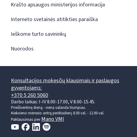
Krašto apsaugos ministerijos informacija
Interneto svetainės atitikties paraiška
Ieškome turto savininkų
Nuorodos
Konsultacijos mokesčių klausimais ir paslaugos
gyventojams:
+370 5 260 5060
Darbo laikas: I-IV 8.00-17.00, V 8.00-15.45.
Prieššventinę dieną - viena valanda trumpiau.
Kiekvieno mėnesio antrą penktadienį 8.00 val. - 12.00 val.
Mano VMI
Paklausimas per