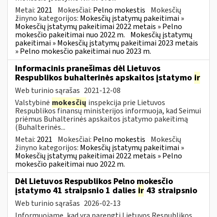
Metai:
2021
Mokesčiai:
Pelno mokestis
Mokesčių
žinyno kategorijos:
Mokesčių įstatymų pakeitimai »
Mokesčių įstatymų pakeitimai 2022 metais » Pelno
mokesčio pakeitimai nuo 2022 m.
Mokesčių įstatymų
pakeitimai » Mokesčių įstatymų pakeitimai 2023 metais
» Pelno mokesčio pakeitimai nuo 2023 m.
Informacinis pranešimas dėl Lietuvos
Respublikos buhalterinės apskaitos įstatymo
ir
Web turinio sąrašas
2021-12-08
Valstybinė
mokesčių
inspekcija prie Lietuvos
Respublikos finansų ministerijos informuoja, kad Seimui
priėmus Buhalterinės apskaitos įstatymo pakeitimą
(Buhalterinės...
Metai:
2021
Mokesčiai:
Pelno mokestis
Mokesčių
žinyno kategorijos:
Mokesčių įstatymų pakeitimai »
Mokesčių įstatymų pakeitimai 2022 metais » Pelno
mokesčio pakeitimai nuo 2022 m.
Dėl Lietuvos Respublikos Pelno mokesčio
įstatymo 41 straipsnio 1 dalies
ir
43 straipsnio
Web turinio sąrašas
2026-02-13
Informuojame, kad yra parengti Lietuvos Respublikos