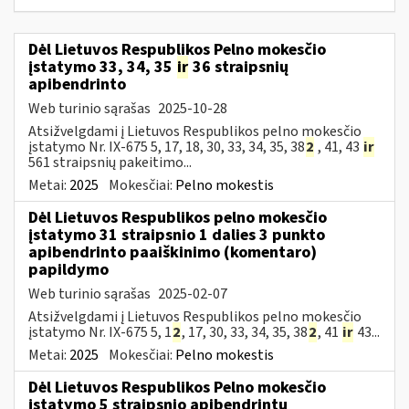
Dėl Lietuvos Respublikos Pelno mokesčio
įstatymo 33, 34, 35
ir
36 straipsnių
apibendrinto
Web turinio sąrašas
2025-10-28
Atsižvelgdami į Lietuvos Respublikos pelno mokesčio
įstatymo Nr. IX-675 5, 17, 18, 30, 33, 34, 35, 38
2
, 41, 43
ir
561 straipsnių pakeitimo...
Metai:
2025
Mokesčiai:
Pelno mokestis
Dėl Lietuvos Respublikos pelno mokesčio
įstatymo 31 straipsnio 1 dalies 3 punkto
apibendrinto paaiškinimo (komentaro)
papildymo
Web turinio sąrašas
2025-02-07
Atsižvelgdami į Lietuvos Respublikos pelno mokesčio
įstatymo Nr. IX-675 5, 1
2
, 17, 30, 33, 34, 35, 38
2
, 41
ir
43...
Metai:
2025
Mokesčiai:
Pelno mokestis
Dėl Lietuvos Respublikos Pelno mokesčio
įstatymo 5 straipsnio apibendrintų