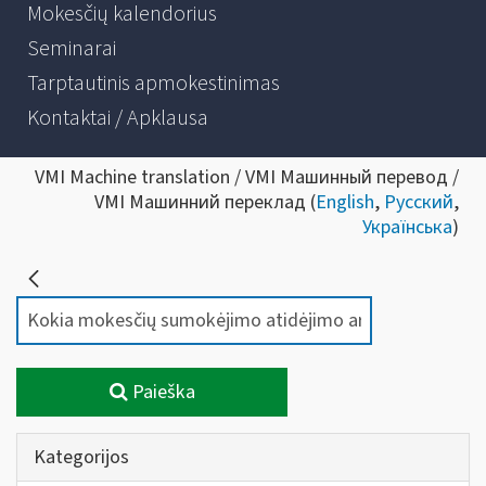
Mokesčių kalendorius
Seminarai
Tarptautinis apmokestinimas
Kontaktai / Apklausa
VMI Machine translation / VMI Машинный перевод /
VMI Машинний переклад (
English
,
Русский
,
Українська
)
Paieška
Kategorijos