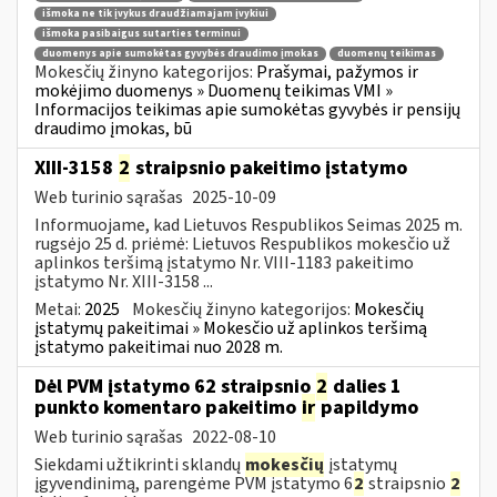
išmoka ne tik įvykus draudžiamajam įvykiui
išmoka pasibaigus sutarties terminui
duomenys apie sumokėtas gyvybės draudimo įmokas
duomenų teikimas
Mokesčių žinyno kategorijos:
Prašymai, pažymos ir
mokėjimo duomenys » Duomenų teikimas VMI »
Informacijos teikimas apie sumokėtas gyvybės ir pensijų
draudimo įmokas, bū
XIII-3158
2
straipsnio pakeitimo įstatymo
Web turinio sąrašas
2025-10-09
Informuojame, kad Lietuvos Respublikos Seimas 2025 m.
rugsėjo 25 d. priėmė: Lietuvos Respublikos mokesčio už
aplinkos teršimą įstatymo Nr. VIII-1183 pakeitimo
įstatymo Nr. XIII-3158 ...
Metai:
2025
Mokesčių žinyno kategorijos:
Mokesčių
įstatymų pakeitimai » Mokesčio už aplinkos teršimą
įstatymo pakeitimai nuo 2028 m.
Dėl PVM įstatymo 62 straipsnio
2
dalies 1
punkto komentaro pakeitimo
ir
papildymo
Web turinio sąrašas
2022-08-10
Siekdami užtikrinti sklandų
mokesčių
įstatymų
įgyvendinimą, parengėme PVM įstatymo 6
2
straipsnio
2