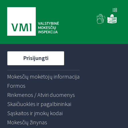
Prisijungti
Mokesčių mokėtojų informacija
Formos
Rinkmenos / Atviri duomenys
Skaičiuoklės ir pagalbininkai
Sąskaitos ir įmokų kodai
Mokesčių žinynas