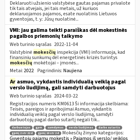
Deklaruoti užsienio valstybėse gautas pajamas privalote
tik tais atvejais, jei tais metais, už kuriuos
deklaruojamos pajamos, esate nuolatinis Lietuvos
gyventojas, t. y.: Jūsų nuolatinė...
VMI: jau galima teikti paraiškas dėl mokestinės
pagalbos priemonių taikymo
Web turinio sąrašas
2022-11-04
Valstybinė
mokesčių
inspekcija (VMI) informuoja, kad
finansinių sunkumų dėl energetinės krizės turintys
mokesčių
mokėtojai – įmonės...
Metai:
2022
Pagrindinis:
Naujiena
Ar
asmuo, vykdantis individualią veiklą pagal
verslo liudijimą, gali samdyti darbuotojus
Web turinio sąrašas
2024-03-22
Registracijos numeris KM0613 Ši informacija skelbiama:
Teisės, pareigos ir apribojimai Asmuo, vykdantis
individualią veiklą pagal verslo liudijimą, samdyti
darbuotojų pagal darbo sutartį negali tik...
darbuotojas
gpm
samdymas
verslo liudijimas
darbo sutartis
Mokesčių žinyno kategorijos:
gpmį 2 str 22 d
gpmį 10 str 2 d
Gyventojų pajamų mokestis » Pajamos iš verslo/ veiklos