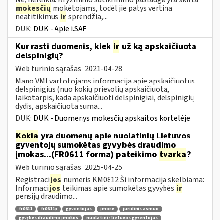
mokesčių
mokėtojams, todėl jie patys vertina
neatitikimus
ir
sprendžia,...
DUK:
DUK - Apie i.SAF
Kur rasti duomenis, kiek
ir
už ką apskaičiuota
delspinigių?
Web turinio sąrašas
2021-04-28
Mano VMI vartotojams informacija apie apskaičiuotus
delspinigius (nuo kokių prievolių apskaičiuota,
laikotarpis, kada apskaičiuoti delspinigiai, delspinigių
dydis, apskaičiuota suma...
DUK:
DUK - Duomenys mokesčių apskaitos kortelėje
Kokia
yra duomenų apie nuolatinių Lietuvos
gyventojų sumokėtas gyvybės draudimo
įmokas...(FR0611 forma) pateikimo
tvarka
?
Web turinio sąrašas
2025-04-25
Registraci
jos
numeris KM0812 Ši informacija skelbiama:
Informaci
jos
teikimas apie sumokėtas gyvybės
ir
pensijų draudimo...
fr0611
fr0611p
gyventojas
įmonė
juridinis asmuo
gyvybės draudimo įmokos
nuolatinis lietuvos gyventojas