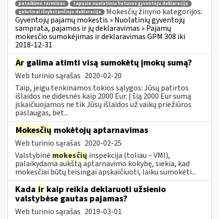
pateikimo terminas
tapusio nuolatiniu lietuvos gyventoju deklaracija
Mokesčių žinyno kategorijos:
galutinai išvykstančiojo deklaracija
Gyventojų pajamų mokestis » Nuolatinių gyventojų
samprata, pajamos ir jų deklaravimas » Pajamų
mokesčio sumokėjimas ir deklaravimas GPM 308 iki
2018-12-31
Ar
galima atimti visą sumokėtų įmokų sumą?
Web turinio sąrašas
2020-02-20
Taip, jeigu tenkinamos tokios sąlygos: Jūsų patirtos
išlaidos ne didesnės kaip 2000 Eur. Į šią 2000 Eur sumą
įskaičiuojamos ne tik Jūsų išlaidos už vaikų priežiūros
paslaugas, bet...
Mokesčių
mokėtojų aptarnavimas
Web turinio sąrašas
2020-02-25
Valstybinė
mokesčių
inspekcija (toliau – VMI),
palaikydama aukštą aptarnavimo kokybę, siekia, kad
mokesčiai būtų teisingai apskaičiuoti, laiku sumokėti...
Kada
ir
kaip reikia deklaruoti užsienio
valstybėse gautas pajamas?
Web turinio sąrašas
2019-03-01