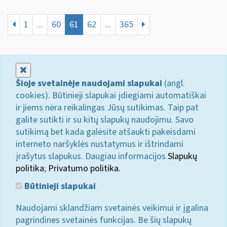
1
...
60
61
62
...
365
Uždaryti
Šioje svetainėje naudojami slapukai
(angl.
cookies). Būtinieji slapukai įdiegiami automatiškai
ir jiems nėra reikalingas Jūsų sutikimas. Taip pat
galite sutikti ir su kitų slapukų naudojimu. Savo
sutikimą bet kada galėsite atšaukti pakeisdami
interneto naršyklės nustatymus ir ištrindami
įrašytus slapukus. Daugiau informacijos
Slapukų
politika
;
Privatumo politika.
Būtinieji slapukai
Naudojami sklandžiam svetainės veikimui ir įgalina
pagrindines svetainės funkcijas. Be šių slapukų