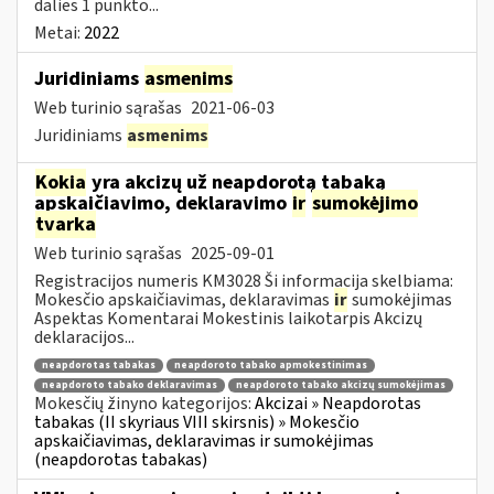
dalies 1 punkto...
Metai:
2022
Juridiniams
asmenims
Web turinio sąrašas
2021-06-03
Juridiniams
asmenims
Kokia
yra akcizų už neapdorotą tabaką
apskaičiavimo, deklaravimo
ir
sumokėjimo
tvarka
Web turinio sąrašas
2025-09-01
Registracijos numeris KM3028 Ši informacija skelbiama:
Mokesčio apskaičiavimas, deklaravimas
ir
sumokėjimas
Aspektas Komentarai Mokestinis laikotarpis Akcizų
deklaracijos...
neapdorotas tabakas
neapdoroto tabako apmokestinimas
neapdoroto tabako deklaravimas
neapdoroto tabako akcizų sumokėjimas
Mokesčių žinyno kategorijos:
Akcizai » Neapdorotas
tabakas (II skyriaus VIII skirsnis) » Mokesčio
apskaičiavimas, deklaravimas ir sumokėjimas
(neapdorotas tabakas)