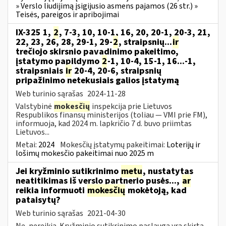
» Verslo liudijimą įsigijusio asmens pajamos (26 str.) »
Teisės, pareigos ir apribojimai
IX-325 1,
2
, 7-3, 10, 10-1, 16, 20, 20-1, 20-3, 21,
22, 23, 26, 28, 29-1, 29-
2
, straipsnių...
ir
trečiojo skirsnio pavadinimo pakeitimo,
įstatymo papildymo
2
-1, 10-4, 15-1, 16...-1,
straipsniais
ir
20-4, 20-6, straipsnių
pripažinimo netekusiais galios įstatymą
Web turinio sąrašas
2024-11-28
Valstybinė
mokesčių
inspekcija prie Lietuvos
Respublikos finansų ministerijos (toliau — VMI prie FM),
informuoja, kad 2024 m. lapkričio 7 d. buvo priimtas
Lietuvos...
Metai:
2024
Mokesčių įstatymų pakeitimai:
Loterijų ir
lošimų mokesčio pakeitimai nuo 2025 m
Jei kryžminio sutikrinimo
metu
, nustatytas
neatitikimas iš verslo partnerio pusės...,
ar
reikia informuoti
mokesčių
mokėtoją, kad
pataisytų?
Web turinio sąrašas
2021-04-30
Ne, nereikia. Kryžminio sutikrinimo paslauga yra skirta