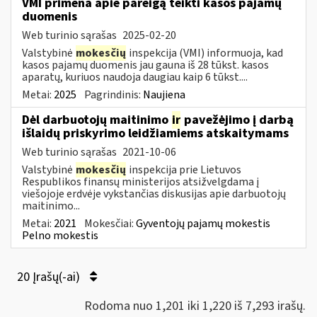
VMI primena apie pareigą teikti kasos pajamų
duomenis
Web turinio sąrašas
2025-02-20
Valstybinė
mokesčių
inspekcija (VMI) informuoja, kad
kasos pajamų duomenis jau gauna iš 28 tūkst. kasos
aparatų, kuriuos naudoja daugiau kaip 6 tūkst....
Metai:
2025
Pagrindinis:
Naujiena
Dėl darbuotojų maitinimo
ir
pavežėjimo į darbą
išlaidų priskyrimo leidžiamiems atskaitymams
Web turinio sąrašas
2021-10-06
Valstybinė
mokesčių
inspekcija prie Lietuvos
Respublikos finansų ministerijos atsižvelgdama į
viešojoje erdvėje vykstančias diskusijas apie darbuotojų
maitinimo...
Metai:
2021
Mokesčiai:
Gyventojų pajamų mokestis
Pelno mokestis
20 Įrašų(-ai)
Rodoma nuo 1,201 iki 1,220 iš 7,293 irašų.