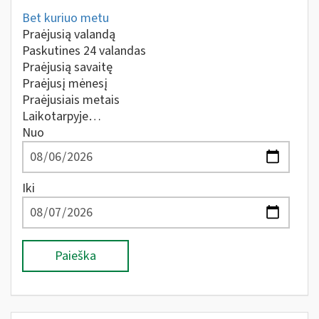
Bet kuriuo metu
Praėjusią valandą
Paskutines 24 valandas
Praėjusią savaitę
Praėjusį mėnesį
Praėjusiais metais
Laikotarpyje…
Nuo
Iki
Paieška