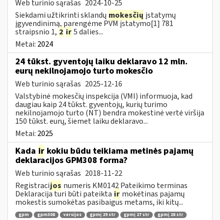
Web turinio sąrašas
2024-10-25
Siekdami užtikrinti sklandų
mokesčių
įstatymų
įgyvendinimą, parengėme PVM įstatymo[1] 781
straipsnio 1,
2
ir
5 dalies...
Metai:
2024
24 tūkst. gyventojų laiku deklaravo 12 mln.
eurų nekilnojamojo turto mokesčio
Web turinio sąrašas
2025-12-16
Valstybinė mokesčių inspekcija (VMI) informuoja, kad
daugiau kaip 24 tūkst. gyventojų, kurių turimo
nekilnojamojo turto (NT) bendra mokestinė vertė viršija
150 tūkst. eurų, šiemet laiku deklaravo...
Metai:
2025
Kada
ir
kokiu būdu teikiama metinės pajamų
deklaracijos GPM308 forma?
Web turinio sąrašas
2018-11-22
Registraci
jos
numeris KM0142 Pateikimo terminas
Deklaracija turi būti pateikta
ir
mokėtinas pajamų
mokestis sumokėtas pasibaigus metams, iki kitų...
gpm
gpm308
versijos
gpmį 29 str
gpmį 27 str
gpmį 28 str