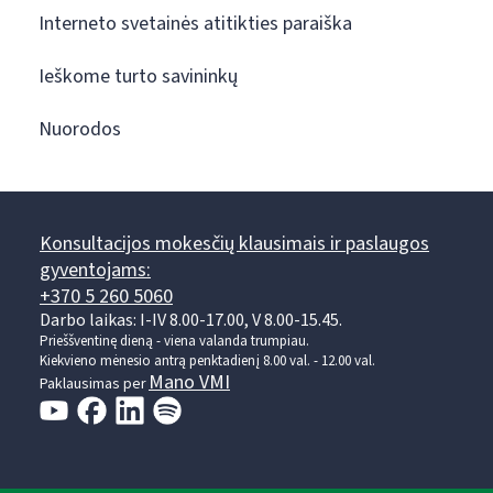
Interneto svetainės atitikties paraiška
Ieškome turto savininkų
Nuorodos
Konsultacijos mokesčių klausimais ir paslaugos
gyventojams:
+370 5 260 5060
Darbo laikas: I-IV 8.00-17.00, V 8.00-15.45.
Prieššventinę dieną - viena valanda trumpiau.
Kiekvieno mėnesio antrą penktadienį 8.00 val. - 12.00 val.
Mano VMI
Paklausimas per