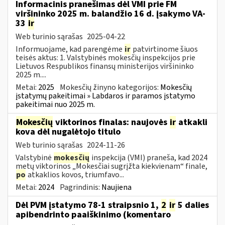
Informacinis pranešimas dėl VMI prie FM
viršininko 2025 m. balandžio 16 d. įsakymo VA-
33
ir
Web turinio sąrašas
2025-04-22
Informuojame, kad parengėme
ir
patvirtinome šiuos
teisės aktus: 1. Valstybinės mokesčių inspekcijos prie
Lietuvos Respublikos finansų ministerijos viršininko
2025 m....
Metai:
2025
Mokesčių žinyno kategorijos:
Mokesčių
įstatymų pakeitimai » Labdaros ir paramos įstatymo
pakeitimai nuo 2025 m.
Mokesčių
viktorinos finalas: naujovės
ir
atkakli
kova dėl nugalėtojo titulo
Web turinio sąrašas
2024-11-26
Valstybinė
mokesčių
inspekcija (VMI) praneša, kad 2024
metų viktorinos „Mokesčiai sugrįžta kiekvienam“ finale,
po
atkaklios kovos, triumfavo...
Metai:
2024
Pagrindinis:
Naujiena
Dėl PVM įstatymo 78-1 straipsnio 1,
2
ir
5 dalies
apibendrinto paaiškinimo (komentaro