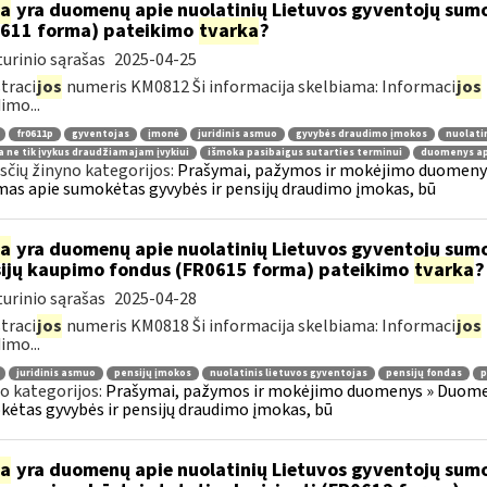
ia
yra duomenų apie nuolatinių Lietuvos gyventojų sum
611 forma) pateikimo
tvarka
?
urinio sąrašas
2025-04-25
traci
jos
numeris KM0812 Ši informacija skelbiama: Informaci
jos
imo...
fr0611p
gyventojas
įmonė
juridinis asmuo
gyvybės draudimo įmokos
nuolati
 ne tik įvykus draudžiamajam įvykiui
išmoka pasibaigus sutarties terminui
duomenys ap
čių žinyno kategorijos:
Prašymai, pažymos ir mokėjimo duomenys
mas apie sumokėtas gyvybės ir pensijų draudimo įmokas, bū
ia
yra duomenų apie nuolatinių Lietuvos gyventojų sumo
ijų kaupimo fondus (FR0615 forma) pateikimo
tvarka
?
urinio sąrašas
2025-04-28
traci
jos
numeris KM0818 Ši informacija skelbiama: Informaci
jos
imo...
juridinis asmuo
pensijų įmokos
nuolatinis lietuvos gyventojas
pensijų fondas
p
o kategorijos:
Prašymai, pažymos ir mokėjimo duomenys » Duomenų
ėtas gyvybės ir pensijų draudimo įmokas, bū
ia
yra duomenų apie nuolatinių Lietuvos gyventojų sumo