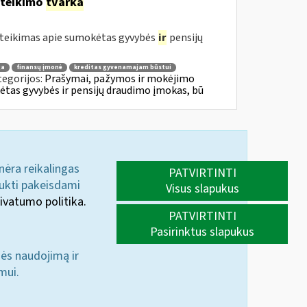
ateikimo
tvarka
teikimas apie sumokėtas gyvybės
ir
pensijų
ga
finansų įmonė
kreditas gyvenamajam būstui
tegorijos:
Prašymai, pažymos ir mokėjimo
tas gyvybės ir pensijų draudimo įmokas, bū
 nėra reikalingas
PATVIRTINTI
aukti pakeisdami
Visus slapukus
ivatumo politika.
PATVIRTINTI
Pasirinktus slapukus
nės naudojimą ir
mui.