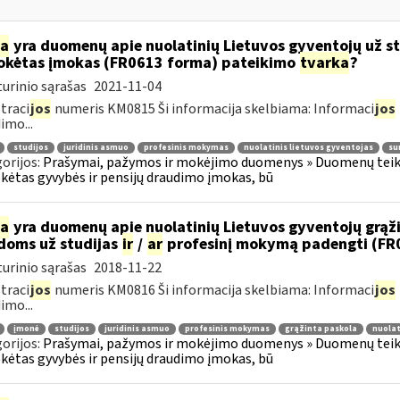
ia
yra duomenų apie nuolatinių Lietuvos gyventojų už s
kėtas įmokas (FR0613 forma) pateikimo
tvarka
?
urinio sąrašas
2021-11-04
traci
jos
numeris KM0815 Ši informacija skelbiama: Informaci
jos
imo...
studijos
juridinis asmuo
profesinis mokymas
nuolatinis lietuvos gyventojas
su
orijos:
Prašymai, pažymos ir mokėjimo duomenys » Duomenų teiki
ėtas gyvybės ir pensijų draudimo įmokas, bū
ia
yra duomenų apie nuolatinių Lietuvos gyventojų grąžint
idoms už studijas
ir
/
ar
profesinį mokymą padengti (FR
urinio sąrašas
2018-11-22
traci
jos
numeris KM0816 Ši informacija skelbiama: Informaci
jos
imo...
įmonė
studijos
juridinis asmuo
profesinis mokymas
grąžinta paskola
nuolat
orijos:
Prašymai, pažymos ir mokėjimo duomenys » Duomenų teiki
ėtas gyvybės ir pensijų draudimo įmokas, bū