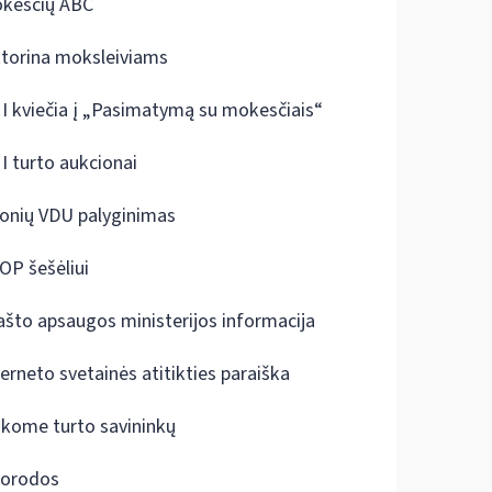
kesčių ABC
ktorina moksleiviams
I kviečia į „Pasimatymą su mokesčiais“
I turto aukcionai
onių VDU palyginimas
OP šešėliui
ašto apsaugos ministerijos informacija
terneto svetainės atitikties paraiška
škome turto savininkų
orodos