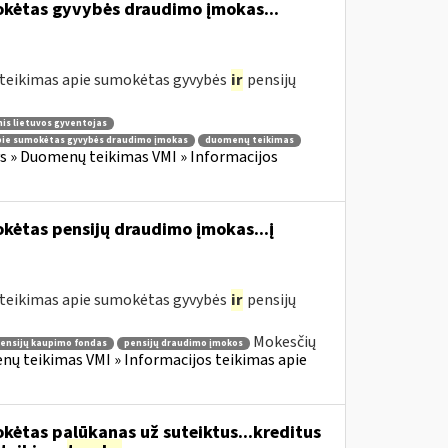
okėtas gyvybės draudimo įmokas...
teikimas apie sumokėtas gyvybės
ir
pensijų
nis lietuvos gyventojas
ie sumokėtas gyvybės draudimo įmokas
duomenų teikimas
 » Duomenų teikimas VMI » Informacijos
kėtas pensijų draudimo įmokas...į
teikimas apie sumokėtas gyvybės
ir
pensijų
Mokesčių
ensijų kaupimo fondas
pensijų draudimo įmokos
 teikimas VMI » Informacijos teikimas apie
kėtas palūkanas už suteiktus...kreditus