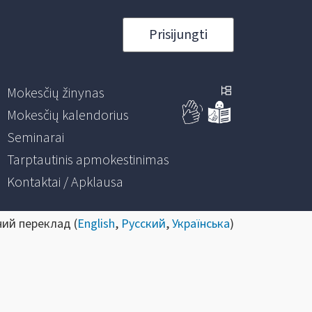
Prisijungti
Mokesčių žinynas
Mokesčių kalendorius
Seminarai
Tarptautinis apmokestinimas
Kontaktai / Apklausa
ний переклад (
English
,
Русский
,
Українська
)