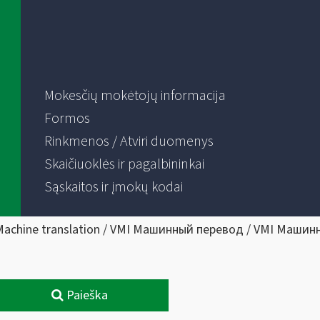
Mokesčių mokėtojų informacija
Formos
Rinkmenos / Atviri duomenys
Skaičiuoklės ir pagalbininkai
Sąskaitos ir įmokų kodai
Machine translation / VMI Машинный перевод / VMI Машин
Paieška