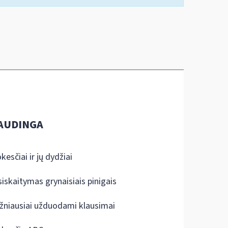
AUDINGA
kesčiai ir jų dydžiai
siskaitymas grynaisiais pinigais
žniausiai užduodami klausimai