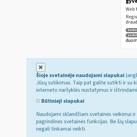
gyve
Web t
Regis
draud
banka
pasko
duome
Uždaryti
Šioje svetainėje naudojami slapukai
(angl
Jūsų sutikimas. Taip pat galite sutikti ir s
interneto naršyklės nustatymus ir ištrindam
Būtinieji slapukai
Naudojami sklandžiam svetainės veikimui ir 
pagrindines svetainės funkcijas. Be šių slap
negali tinkamai veikti.