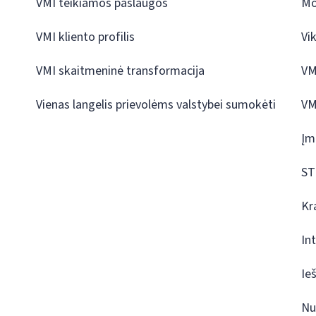
VMI teikiamos paslaugos
Mo
VMI kliento profilis
Vi
VMI skaitmeninė transformacija
VM
Vienas langelis prievolėms valstybei sumokėti
VM
Įm
ST
Kr
In
Ie
Nu