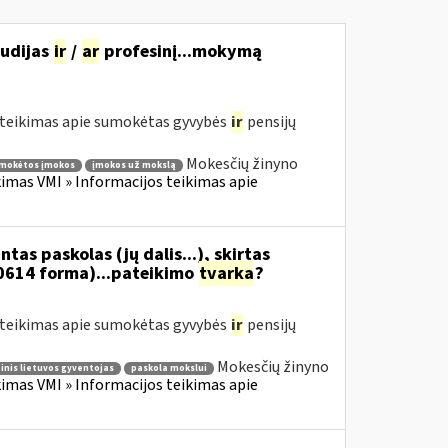
tudijas
ir
/
ar
profesinį...mokymą
teikimas apie sumokėtas gyvybės
ir
pensijų
Mokesčių žinyno
mokėtos įmokos
įmokos už mokslą
mas VMI » Informacijos teikimas apie
as paskolas (jų dalis...), skirtas
0614 forma)...pateikimo
tvarka
?
teikimas apie sumokėtas gyvybės
ir
pensijų
Mokesčių žinyno
inis lietuvos gyventojas
paskola mokslui
mas VMI » Informacijos teikimas apie