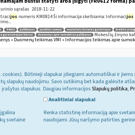
namajam būstui statyti arba įsigyti (FR0612 forma) p
urinio sąrašas
2018-11-22
traci
jos
numeris KM0814 Ši informacija skelbiama: Informaci
jos
imo...
s
fr0612
palūkanos
juridinis asmuo
nuolatinis lietuvos gyventojas
kredito įstai
Mokesčių žinyno ka
la gyvenamajam būstui
duomenys apie sumokėtas palūkanas
nys » Duomenų teikimas VMI » Informacijos teikimas apie sumokė
. cookies). Būtinieji slapukai įdiegiami automatiškai ir jiems
u kitų slapukų naudojimu. Savo sutikimą bet kada galėsite atš
i įrašytus slapukus. Daugiau informacijos
Slapukų politika
;
Pr
Analitiniai slapukai
įgalina
Renka statistinę informaciją apie svetai
ukų svetainė
naudojami Jūsų naršymo patirties gerini