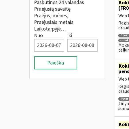
Paskutines 24 valandas
Kok
(FR0
Praėjusią savaitę
Praėjusį mėnesį
Web t
Praėjusiais metais
Regis
draud
Laikotarpyje…
Nuo
Iki
fr0611
išmoka
Mokes
teiki
Paieška
Kok
pens
Web t
Regis
draud
fr0615
žinyn
sumok
Kok