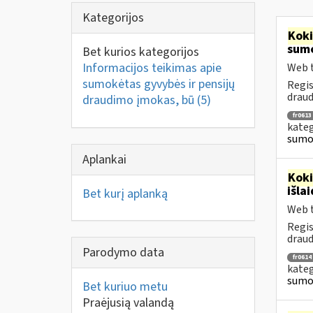
Kategorijos
Kok
sumo
Bet kurios kategorijos
Informacijos teikimas apie
Web t
sumokėtas gyvybės ir pensijų
Regis
draud
draudimo įmokas, bū
(5)
fr0613
kateg
sumok
Aplankai
Kok
išla
Bet kurį aplanką
Web t
Regis
draud
Parodymo data
fr0614
kateg
sumok
Bet kuriuo metu
Praėjusią valandą