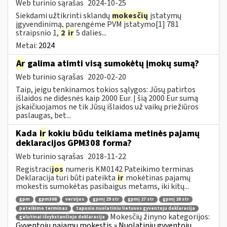
Web turinio sąrašas
2024-10-25
Siekdami užtikrinti sklandų
mokesčių
įstatymų
įgyvendinimą, parengėme PVM įstatymo[1] 781
straipsnio 1,
2
ir
5 dalies...
Metai:
2024
Ar
galima atimti visą sumokėtų įmokų sumą?
Web turinio sąrašas
2020-02-20
Taip, jeigu tenkinamos tokios sąlygos: Jūsų patirtos
išlaidos ne didesnės kaip 2000 Eur. Į šią 2000 Eur sumą
įskaičiuojamos ne tik Jūsų išlaidos už vaikų priežiūros
paslaugas, bet...
Kada
ir
kokiu būdu teikiama metinės pajamų
deklaracijos GPM308 forma?
Web turinio sąrašas
2018-11-22
Registraci
jos
numeris KM0142 Pateikimo terminas
Deklaracija turi būti pateikta
ir
mokėtinas pajamų
mokestis sumokėtas pasibaigus metams, iki kitų...
gpm
gpm308
versijos
gpmį 29 str
gpmį 27 str
gpmį 28 str
pateikimo terminas
tapusio nuolatiniu lietuvos gyventoju deklaracija
Mokesčių žinyno kategorijos:
galutinai išvykstančiojo deklaracija
Gyventojų pajamų mokestis » Nuolatinių gyventojų