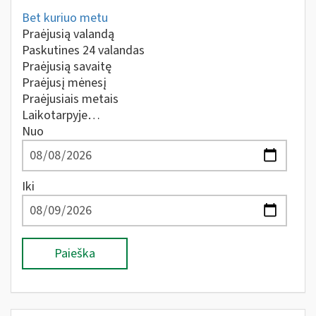
Bet kuriuo metu
Praėjusią valandą
Paskutines 24 valandas
Praėjusią savaitę
Praėjusį mėnesį
Praėjusiais metais
Laikotarpyje…
Nuo
Iki
Paieška