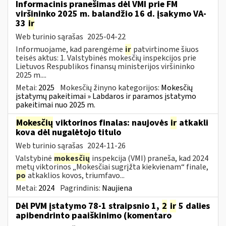
Informacinis pranešimas dėl VMI prie FM
viršininko 2025 m. balandžio 16 d. įsakymo VA-
33
ir
Web turinio sąrašas
2025-04-22
Informuojame, kad parengėme
ir
patvirtinome šiuos
teisės aktus: 1. Valstybinės mokesčių inspekcijos prie
Lietuvos Respublikos finansų ministerijos viršininko
2025 m....
Metai:
2025
Mokesčių žinyno kategorijos:
Mokesčių
įstatymų pakeitimai » Labdaros ir paramos įstatymo
pakeitimai nuo 2025 m.
Mokesčių
viktorinos finalas: naujovės
ir
atkakli
kova dėl nugalėtojo titulo
Web turinio sąrašas
2024-11-26
Valstybinė
mokesčių
inspekcija (VMI) praneša, kad 2024
metų viktorinos „Mokesčiai sugrįžta kiekvienam“ finale,
po
atkaklios kovos, triumfavo...
Metai:
2024
Pagrindinis:
Naujiena
Dėl PVM įstatymo 78-1 straipsnio 1,
2
ir
5 dalies
apibendrinto paaiškinimo (komentaro