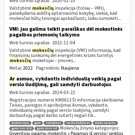
Web turinio sąrašas
2020-02-25
Valstybinė
mokesčių
inspekcija (toliau – VMI),
palaikydama aukštą aptarnavimo kokybę, siekia, kad
mokesčiai būtų teisingai apskaičiuoti, laiku sumokėti...
VMI: jau galima teikti paraiškas dėl mokestinės
pagalbos priemonių taikymo
Web turinio sąrašas
2022-11-04
Valstybinė
mokesčių
inspekcija (VMI) informuoja, kad
finansinių sunkumų dėl energetinės krizės turintys
mokesčių
mokėtojai – įmonės...
Metai:
2022
Pagrindinis:
Naujiena
Ar
asmuo, vykdantis individualią veiklą pagal
verslo liudijimą, gali samdyti darbuotojus
Web turinio sąrašas
2024-03-22
Registracijos numeris KM0613 Ši informacija skelbiama:
Teisės, pareigos ir apribojimai Asmuo, vykdantis
individualią veiklą pagal verslo liudijimą, samdyti
darbuotojų pagal darbo sutartį negali tik...
darbuotojas
gpm
samdymas
verslo liudijimas
darbo sutartis
Mokesčių žinyno kategorijos:
gpmį 2 str 22 d
gpmį 10 str 2 d
Gyventojų pajamų mokestis » Pajamos iš verslo/ veiklos