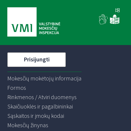
Prisijungti
Mokesčių mokėtojų informacija
Formos
Rinkmenos / Atviri duomenys
Skaičiuoklės ir pagalbininkai
Sąskaitos ir įmokų kodai
Mokesčių žinynas