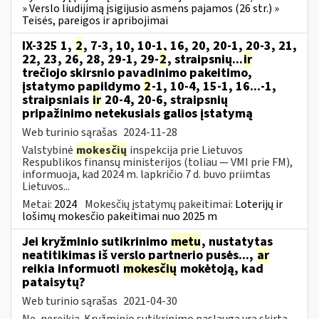
» Verslo liudijimą įsigijusio asmens pajamos (26 str.) »
Teisės, pareigos ir apribojimai
IX-325 1,
2
, 7-3, 10, 10-1, 16, 20, 20-1, 20-3, 21,
22, 23, 26, 28, 29-1, 29-
2
, straipsnių...
ir
trečiojo skirsnio pavadinimo pakeitimo,
įstatymo papildymo
2
-1, 10-4, 15-1, 16...-1,
straipsniais
ir
20-4, 20-6, straipsnių
pripažinimo netekusiais galios įstatymą
Web turinio sąrašas
2024-11-28
Valstybinė
mokesčių
inspekcija prie Lietuvos
Respublikos finansų ministerijos (toliau — VMI prie FM),
informuoja, kad 2024 m. lapkričio 7 d. buvo priimtas
Lietuvos...
Metai:
2024
Mokesčių įstatymų pakeitimai:
Loterijų ir
lošimų mokesčio pakeitimai nuo 2025 m
Jei kryžminio sutikrinimo
metu
, nustatytas
neatitikimas iš verslo partnerio pusės...,
ar
reikia informuoti
mokesčių
mokėtoją, kad
pataisytų?
Web turinio sąrašas
2021-04-30
Ne, nereikia. Kryžminio sutikrinimo paslauga yra skirta