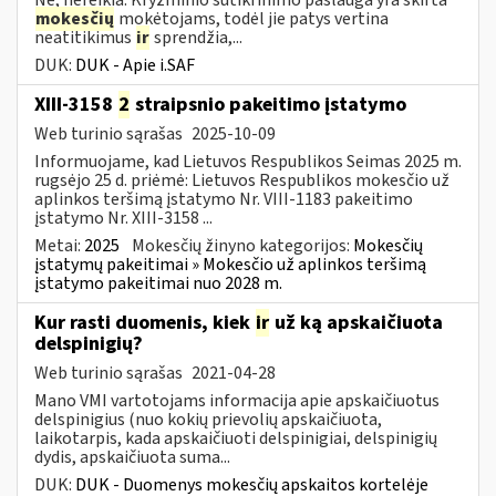
mokesčių
mokėtojams, todėl jie patys vertina
neatitikimus
ir
sprendžia,...
DUK:
DUK - Apie i.SAF
XIII-3158
2
straipsnio pakeitimo įstatymo
Web turinio sąrašas
2025-10-09
Informuojame, kad Lietuvos Respublikos Seimas 2025 m.
rugsėjo 25 d. priėmė: Lietuvos Respublikos mokesčio už
aplinkos teršimą įstatymo Nr. VIII-1183 pakeitimo
įstatymo Nr. XIII-3158 ...
Metai:
2025
Mokesčių žinyno kategorijos:
Mokesčių
įstatymų pakeitimai » Mokesčio už aplinkos teršimą
įstatymo pakeitimai nuo 2028 m.
Kur rasti duomenis, kiek
ir
už ką apskaičiuota
delspinigių?
Web turinio sąrašas
2021-04-28
Mano VMI vartotojams informacija apie apskaičiuotus
delspinigius (nuo kokių prievolių apskaičiuota,
laikotarpis, kada apskaičiuoti delspinigiai, delspinigių
dydis, apskaičiuota suma...
DUK:
DUK - Duomenys mokesčių apskaitos kortelėje