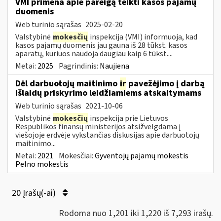
VMI primena apie pareigą teikti kasos pajamų
duomenis
Web turinio sąrašas
2025-02-20
Valstybinė
mokesčių
inspekcija (VMI) informuoja, kad
kasos pajamų duomenis jau gauna iš 28 tūkst. kasos
aparatų, kuriuos naudoja daugiau kaip 6 tūkst....
Metai:
2025
Pagrindinis:
Naujiena
Dėl darbuotojų maitinimo
ir
pavežėjimo į darbą
išlaidų priskyrimo leidžiamiems atskaitymams
Web turinio sąrašas
2021-10-06
Valstybinė
mokesčių
inspekcija prie Lietuvos
Respublikos finansų ministerijos atsižvelgdama į
viešojoje erdvėje vykstančias diskusijas apie darbuotojų
maitinimo...
Metai:
2021
Mokesčiai:
Gyventojų pajamų mokestis
Pelno mokestis
20 Įrašų(-ai)
Rodoma nuo 1,201 iki 1,220 iš 7,293 irašų.