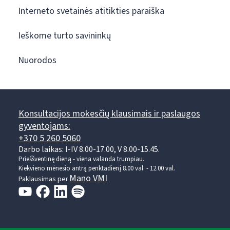
Interneto svetainės atitikties paraiška
Ieškome turto savininkų
Nuorodos
Konsultacijos mokesčių klausimais ir paslaugos
gyventojams:
+370 5 260 5060
Darbo laikas: I-IV 8.00-17.00, V 8.00-15.45.
Prieššventinę dieną - viena valanda trumpiau.
Kiekvieno mėnesio antrą penktadienį 8.00 val. - 12.00 val.
Mano VMI
Paklausimas per