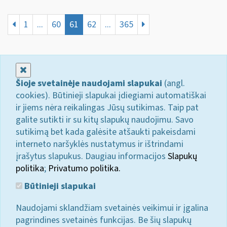
1
...
60
61
62
...
365
Uždaryti
Šioje svetainėje naudojami slapukai
(angl.
cookies). Būtinieji slapukai įdiegiami automatiškai
ir jiems nėra reikalingas Jūsų sutikimas. Taip pat
galite sutikti ir su kitų slapukų naudojimu. Savo
sutikimą bet kada galėsite atšaukti pakeisdami
interneto naršyklės nustatymus ir ištrindami
įrašytus slapukus. Daugiau informacijos
Slapukų
politika
;
Privatumo politika.
Būtinieji slapukai
Naudojami sklandžiam svetainės veikimui ir įgalina
pagrindines svetainės funkcijas. Be šių slapukų