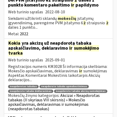
Dėl PVM įstatymo 62 straipsnio
2
dalies 1
punkto komentaro pakeitimo
ir
papildymo
Web turinio sąrašas
2022-08-10
Siekdami užtikrinti sklandų
mokesčių
įstatymų
įgyvendinimą, parengėme PVM įstatymo 6
2
straipsnio
2
dalies 1 punkto...
Metai:
2022
Kokia
yra akcizų už neapdorotą tabaką
apskaičiavimo, deklaravimo
ir
sumokėjimo
tvarka
Web turinio sąrašas
2025-09-01
Registracijos numeris KM3028 Ši informacija skelbiama:
Mokesčio apskaičiavimas, deklaravimas
ir
sumokėjimas
Aspektas Komentarai Mokestinis laikotarpis Akcizų
deklaracijos...
neapdorotas tabakas
neapdoroto tabako apmokestinimas
neapdoroto tabako deklaravimas
neapdoroto tabako akcizų sumokėjimas
Mokesčių žinyno kategorijos:
Akcizai » Neapdorotas
tabakas (II skyriaus VIII skirsnis) » Mokesčio
apskaičiavimas, deklaravimas ir sumokėjimas
(neapdorotas tabakas)