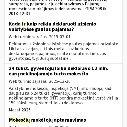
samprata, pajamos ir jų deklaravimas » Pajamų
mokesčio sumokėjimas ir deklaravimas GPM 308 iki
2018-12-31
Kada
ir
kaip reikia deklaruoti užsienio
valstybėse gautas pajamas?
Web turinio sąrašas
2019-03-01
Deklaruoti užsienio valstybėse gautas pajamas privalote
tik tais atvejais, jei tais metais, už kuriuos
deklaruojamos pajamos, esate nuolatinis Lietuvos
gyventojas, t. y.: Jūsų nuolatinė...
24 tūkst. gyventojų laiku deklaravo 12 mln.
eurų nekilnojamojo turto mokesčio
Web turinio sąrašas
2025-12-16
Valstybinė mokesčių inspekcija (VMI) informuoja, kad
daugiau kaip 24 tūkst. gyventojų, kurių turimo
nekilnojamojo turto (NT) bendra mokestinė vertė viršija
150 tūkst. eurų, šiemet laiku deklaravo...
Metai:
2025
Mokesčių
mokėtojų aptarnavimas