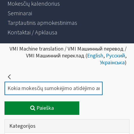
Mokesčių kalendorius
Seminarai
Tarptautinis apmokestinimas
Kontaktai / Apklausa
VMI Machine translation / VMI Машинный перевод /
VMI Машинний переклад (
English
,
Русский
,
Українська
)
Paieška
Kategorijos