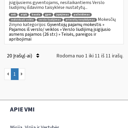
įsigijusiems gyventojams, nesilaikantiems Verslo
liudijimų išdavimo taisyklėse nustatytų...
ank
atpk
bauda
gpm
įspėjimas
pažeidimas
Mokesčių
individuali veikla
verslo liudijimas
prievolių nevykdymas
žinyno kategorijos:
Gyventojų pajamų mokestis »
Pajamos iš verslo/ veiklos » Verslo liudijimą įsigijusio
asmens pajamos (26 str.) » Teisės, pareigos ir
apribojimai
20 Įrašų(-ai)
Rodoma nuo 1 iki 11 iš 11 irašų.
1
APIE VMI
Misija, Vizija ir Vertybės