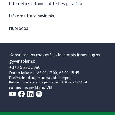
Interneto svetainės atitikties paraiška
Ieškome turto savininkų
Nuorodos
Konsultacijos mokesčių klausimais ir paslaugos
gyventojams:
+370 5 260 5060
Darbo laikas: I-IV 8.00-17.00, V 8.00-15.45.
Prieššventinę dieną - viena valanda trumpiau.
Kiekvieno mėnesio antrą penktadienį 8.00 val. - 12.00 val.
Mano VMI
Paklausimas per