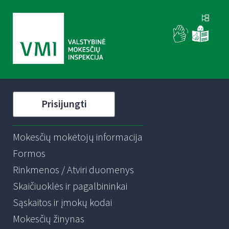
Prisijungti
Mokesčių mokėtojų informacija
Formos
Rinkmenos / Atviri duomenys
Skaičiuoklės ir pagalbininkai
Sąskaitos ir įmokų kodai
Mokesčių žinynas