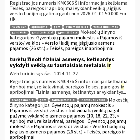
Registracijos numeris KM0606 Ši informacija skelbiama:
Teisės, pareigos ir apribojimai Vykdant veiklą įsigijus
verslo liudijimą galima gauti nuo 2026-01-01 50 000 Eur
(iki...
45 000 eur
apribojimai
gpm
pvm mokėtojas
verslo liudijimas
Mokesčių žinyno
gpmį 6 str
gmpį 2 str 22 d
gpmį 18-2 str
kategorijos:
Gyventojų pajamų mokestis » Pajamos iš
verslo/ veiklos » Verslo liudijimą įsigijusio asmens
pajamos (26 str.) » Teisės, pareigos ir apribojimai
turėtų žinoti fiziniai asmenys, ketinantys
vykdyti veiklą su tauriaisiais metalais
ir
Web turinio sąrašas
2024-11-22
Registracijos numeris KM0476 Ši informacija skelbiama:
Apribojimai, reikalavimai, pareigos Teisės, pareigos
ir
apribojimai Fiziniai asmenys, ketinantys ar vykdantys...
Mokesčių
brangakmeniai
gpm
taurieji metalai
individuali veikla
žinyno kategorijos:
Gyventojų pajamų mokestis »
Pajamos iš verslo/ veiklos » Individualią veiklą pagal
pažymą vykdančio asmens pajamos (10, 18, 22, 23, »
Apribojimai, reikalavimai, pareigos
Gyventojų pajamų
mokestis » Pajamos iš verslo/ veiklos » Verslo liudijimą
įsigijusio asmens pajamos (26 str.) » Teisės, pareigos ir
apribojimai