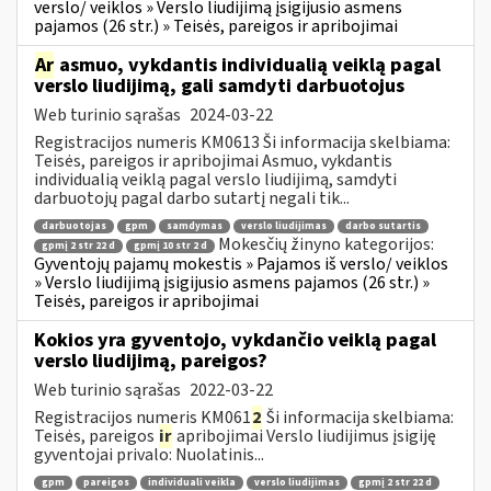
verslo/ veiklos » Verslo liudijimą įsigijusio asmens
pajamos (26 str.) » Teisės, pareigos ir apribojimai
Ar
asmuo, vykdantis individualią veiklą pagal
verslo liudijimą, gali samdyti darbuotojus
Web turinio sąrašas
2024-03-22
Registracijos numeris KM0613 Ši informacija skelbiama:
Teisės, pareigos ir apribojimai Asmuo, vykdantis
individualią veiklą pagal verslo liudijimą, samdyti
darbuotojų pagal darbo sutartį negali tik...
darbuotojas
gpm
samdymas
verslo liudijimas
darbo sutartis
Mokesčių žinyno kategorijos:
gpmį 2 str 22 d
gpmį 10 str 2 d
Gyventojų pajamų mokestis » Pajamos iš verslo/ veiklos
» Verslo liudijimą įsigijusio asmens pajamos (26 str.) »
Teisės, pareigos ir apribojimai
Kokios yra gyventojo, vykdančio veiklą pagal
verslo liudijimą, pareigos?
Web turinio sąrašas
2022-03-22
Registracijos numeris KM061
2
Ši informacija skelbiama:
Teisės, pareigos
ir
apribojimai Verslo liudijimus įsigiję
gyventojai privalo: Nuolatinis...
gpm
pareigos
individuali veikla
verslo liudijimas
gpmį 2 str 22 d