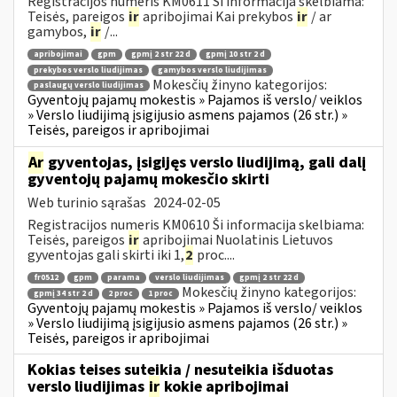
Registracijos numeris KM0611 Ši informacija skelbiama:
Teisės, pareigos
ir
apribojimai Kai prekybos
ir
/ ar
gamybos,
ir
/...
apribojimai
gpm
gpmį 2 str 22 d
gpmį 10 str 2 d
prekybos verslo liudijimas
gamybos verslo liudijimas
Mokesčių žinyno kategorijos:
paslaugų verslo liudijimas
Gyventojų pajamų mokestis » Pajamos iš verslo/ veiklos
» Verslo liudijimą įsigijusio asmens pajamos (26 str.) »
Teisės, pareigos ir apribojimai
Ar
gyventojas, įsigijęs verslo liudijimą, gali dalį
gyventojų pajamų mokesčio skirti
Web turinio sąrašas
2024-02-05
Registracijos numeris KM0610 Ši informacija skelbiama:
Teisės, pareigos
ir
apribojimai Nuolatinis Lietuvos
gyventojas gali skirti iki 1,
2
proc....
fr0512
gpm
parama
verslo liudijimas
gpmį 2 str 22 d
Mokesčių žinyno kategorijos:
gpmį 34 str 2 d
2 proc
1 proc
Gyventojų pajamų mokestis » Pajamos iš verslo/ veiklos
» Verslo liudijimą įsigijusio asmens pajamos (26 str.) »
Teisės, pareigos ir apribojimai
Kokias teises suteikia / nesuteikia išduotas
verslo liudijimas
ir
kokie apribojimai