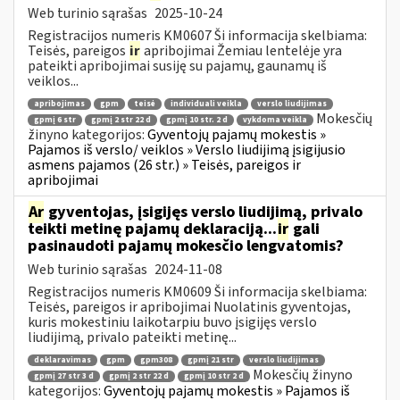
Web turinio sąrašas
2025-10-24
Registracijos numeris KM0607 Ši informacija skelbiama:
Teisės, pareigos
ir
apribojimai Žemiau lentelėje yra
pateikti apribojimai susiję su pajamų, gaunamų iš
veiklos...
apribojimas
gpm
teisė
individuali veikla
verslo liudijimas
Mokesčių
gpmį 6 str
gpmį 2 str 22 d
gpmį 10 str. 2 d
vykdoma veikla
žinyno kategorijos:
Gyventojų pajamų mokestis »
Pajamos iš verslo/ veiklos » Verslo liudijimą įsigijusio
asmens pajamos (26 str.) » Teisės, pareigos ir
apribojimai
Ar
gyventojas, įsigijęs verslo liudijimą, privalo
teikti metinę pajamų deklaraciją...
ir
gali
pasinaudoti pajamų mokesčio lengvatomis?
Web turinio sąrašas
2024-11-08
Registracijos numeris KM0609 Ši informacija skelbiama:
Teisės, pareigos ir apribojimai Nuolatinis gyventojas,
kuris mokestiniu laikotarpiu buvo įsigijęs verslo
liudijimą, privalo pateikti metinę...
deklaravimas
gpm
gpm308
gpmį 21 str
verslo liudijimas
Mokesčių žinyno
gpmį 27 str 3 d
gpmį 2 str 22 d
gpmį 10 str 2 d
kategorijos:
Gyventojų pajamų mokestis » Pajamos iš