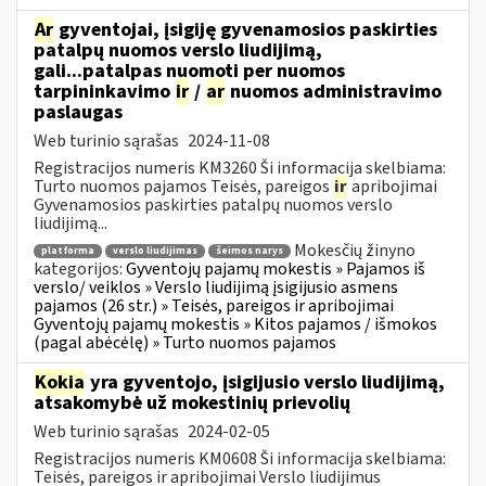
Ar
gyventojai, įsigiję gyvenamosios paskirties
patalpų nuomos verslo liudijimą,
gali...patalpas nuomoti per nuomos
tarpininkavimo
ir
/
ar
nuomos administravimo
paslaugas
Web turinio sąrašas
2024-11-08
Registracijos numeris KM3260 Ši informacija skelbiama:
Turto nuomos pajamos Teisės, pareigos
ir
apribojimai
Gyvenamosios paskirties patalpų nuomos verslo
liudijimą...
Mokesčių žinyno
platforma
verslo liudijimas
šeimos narys
kategorijos:
Gyventojų pajamų mokestis » Pajamos iš
verslo/ veiklos » Verslo liudijimą įsigijusio asmens
pajamos (26 str.) » Teisės, pareigos ir apribojimai
Gyventojų pajamų mokestis » Kitos pajamos / išmokos
(pagal abėcėlę) » Turto nuomos pajamos
Kokia
yra gyventojo, įsigijusio verslo liudijimą,
atsakomybė už mokestinių prievolių
Web turinio sąrašas
2024-02-05
Registracijos numeris KM0608 Ši informacija skelbiama:
Teisės, pareigos ir apribojimai Verslo liudijimus