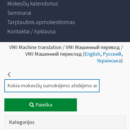
Mokesčių kalendorius
Seminarai
Tarptautinis apmokestinimas
Kontaktai / Apklausa
VMI Machine translation / VMI Машинный перевод /
VMI Машинний переклад (
English
,
Русский
,
Українська
)
Paieška
Kategorijos