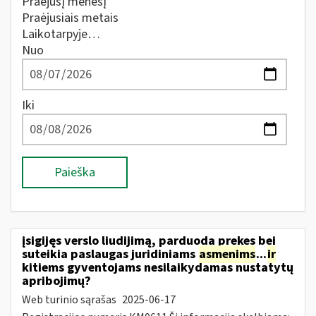
Praėjusį mėnesį
Praėjusiais metais
Laikotarpyje…
Nuo
Iki
Paieška
įsigijęs verslo liudijimą, parduoda prekes bei
suteikia paslaugas juridiniams
asmenims
...
ir
kitiems gyventojams nesilaikydamas nustatytų
apribojimų?
Web turinio sąrašas
2025-06-17