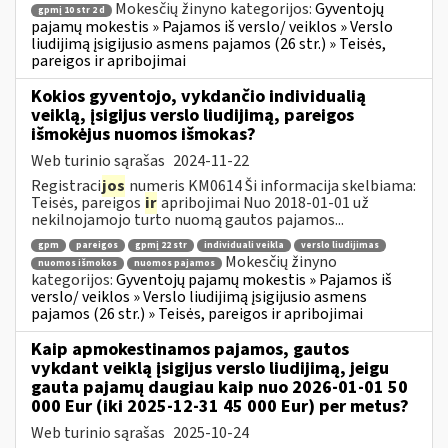
Mokesčių žinyno kategorijos:
Gyventojų
gpmį 10 str 2 d
pajamų mokestis » Pajamos iš verslo/ veiklos » Verslo
liudijimą įsigijusio asmens pajamos (26 str.) » Teisės,
pareigos ir apribojimai
Kokios gyventojo, vykdančio individualią
veiklą, įsigijus verslo liudijimą, pareigos
išmokėjus nuomos išmokas?
Web turinio sąrašas
2024-11-22
Registraci
jos
numeris KM0614 Ši informacija skelbiama:
Teisės, pareigos
ir
apribojimai Nuo 2018-01-01 už
nekilnojamojo turto nuomą gautos pajamos...
gpm
pareigos
gpmį 22 str
individuali veikla
verslo liudijimas
Mokesčių žinyno
nuomos išmokos
nuomos pajamos
kategorijos:
Gyventojų pajamų mokestis » Pajamos iš
verslo/ veiklos » Verslo liudijimą įsigijusio asmens
pajamos (26 str.) » Teisės, pareigos ir apribojimai
Kaip apmokestinamos pajamos, gautos
vykdant veiklą įsigijus verslo liudijimą, jeigu
gauta pajamų daugiau kaip nuo 2026-01-01 50
000 Eur (iki 2025-12-31 45 000 Eur) per metus?
Web turinio sąrašas
2025-10-24