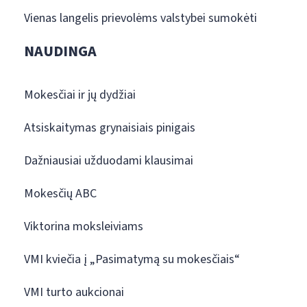
Vienas langelis prievolėms valstybei sumokėti
NAUDINGA
Mokesčiai ir jų dydžiai
Atsiskaitymas grynaisiais pinigais
Dažniausiai užduodami klausimai
Mokesčių ABC
Viktorina moksleiviams
VMI kviečia į „Pasimatymą su mokesčiais“
VMI turto aukcionai