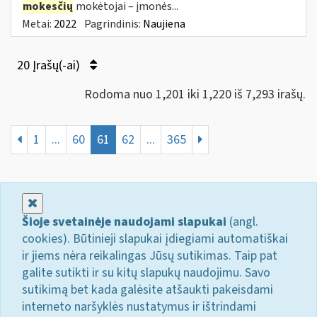
mokesčių
mokėtojai – įmonės...
Metai:
2022
Pagrindinis:
Naujiena
20 Įrašų(-ai)
Rodoma nuo 1,201 iki 1,220 iš 7,293 irašų.
1
...
60
61
62
...
365
Uždaryti
Šioje svetainėje naudojami slapukai
(angl.
cookies). Būtinieji slapukai įdiegiami automatiškai
ir jiems nėra reikalingas Jūsų sutikimas. Taip pat
galite sutikti ir su kitų slapukų naudojimu. Savo
sutikimą bet kada galėsite atšaukti pakeisdami
interneto naršyklės nustatymus ir ištrindami