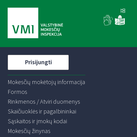
Prisijungti
Mokesčių mokėtojų informacija
Formos
Rinkmenos / Atviri duomenys
Skaičiuoklės ir pagalbininkai
Sąskaitos ir įmokų kodai
Mokesčių žinynas