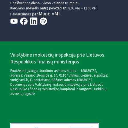
Prieššventinę dieną - viena valanda trumpiau.
Kiekvieno mėnesio antrą penktadienį 8.00 val. - 12.00 val.
Mano VMI
Paklausimas per
Valstybinė mokesčių inspekcija prie Lietuvos
Respublikos finansų ministerijos
Biudžetinė įstaiga. Juridinio asmens kodas — 188659752,
adresas: Vasario 16-osios g. 14, 01107 Vilnius, Lietuva, el.paštas:
vmi@vmi.lt
, E. pristatymo dėžutės adresas 188659752
Duomenys apie Valstybinę mokesčių inspekciją prie Lietuvos
Respublikos finansų ministerijos kaupiami ir saugomi Juridinių
asmenų registre