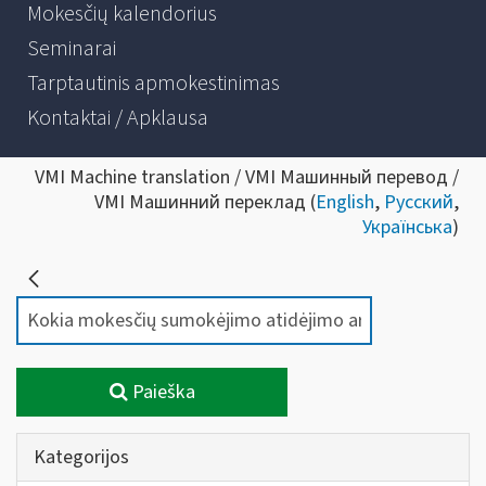
Mokesčių kalendorius
Seminarai
Tarptautinis apmokestinimas
Kontaktai / Apklausa
VMI Machine translation / VMI Машинный перевод /
VMI Машинний переклад (
English
,
Русский
,
Українська
)
Paieška
Kategorijos