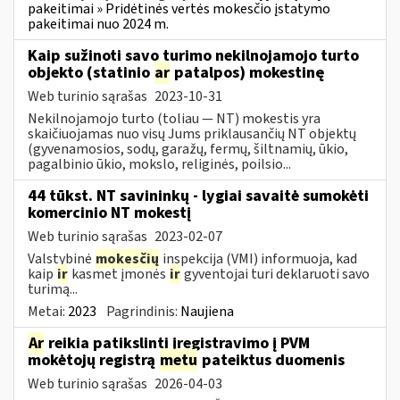
pakeitimai » Pridėtinės vertės mokesčio įstatymo
pakeitimai nuo 2024 m.
Kaip sužinoti savo turimo nekilnojamojo turto
objekto (statinio
ar
patalpos) mokestinę
Web turinio sąrašas
2023-10-31
Nekilnojamojo turto (toliau ― NT) mokestis yra
skaičiuojamas nuo visų Jums priklausančių NT objektų
(gyvenamosios, sodų, garažų, fermų, šiltnamių, ūkio,
pagalbinio ūkio, mokslo, religinės, poilsio...
44 tūkst. NT savininkų - lygiai savaitė sumokėti
komercinio NT mokestį
Web turinio sąrašas
2023-02-07
Valstybinė
mokesčių
inspekcija (VMI) informuoja, kad
kaip
ir
kasmet įmonės
ir
gyventojai turi deklaruoti savo
turimą...
Metai:
2023
Pagrindinis:
Naujiena
Ar
reikia patikslinti įregistravimo į PVM
mokėtojų registrą
metu
pateiktus duomenis
Web turinio sąrašas
2026-04-03