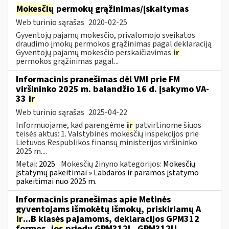
Mokesčių
permokų grąžinimas/įskaitymas
Web turinio sąrašas
2020-02-25
Gyventojų pajamų mokesčio, privalomojo sveikatos
draudimo įmokų permokos grąžinimas pagal deklaraciją
Gyventojų pajamų mokesčio perskaičiavimas
ir
permokos grąžinimas pagal...
Informacinis pranešimas dėl VMI prie FM
viršininko 2025 m. balandžio 16 d. įsakymo VA-
33
ir
Web turinio sąrašas
2025-04-22
Informuojame, kad parengėme
ir
patvirtinome šiuos
teisės aktus: 1. Valstybinės mokesčių inspekcijos prie
Lietuvos Respublikos finansų ministerijos viršininko
2025 m....
Metai:
2025
Mokesčių žinyno kategorijos:
Mokesčių
įstatymų pakeitimai » Labdaros ir paramos įstatymo
pakeitimai nuo 2025 m.
Informacinis pranešimas apie Metinės
gyventojams išmokėtų išmokų, priskiriamų A
ir
...B klasės pajamoms, deklaracijos GPM312
formos,
jos
priedų GPM312L, GPM312U