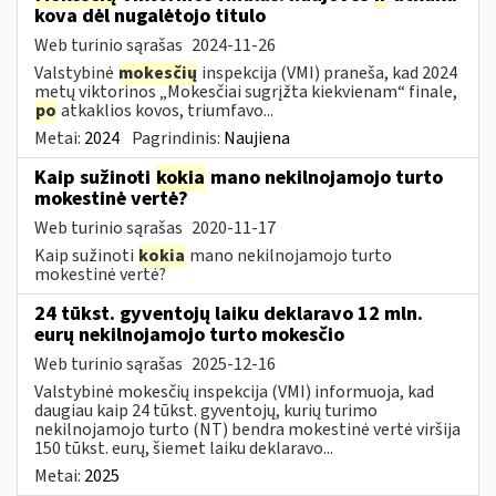
kova dėl nugalėtojo titulo
Web turinio sąrašas
2024-11-26
Valstybinė
mokesčių
inspekcija (VMI) praneša, kad 2024
metų viktorinos „Mokesčiai sugrįžta kiekvienam“ finale,
po
atkaklios kovos, triumfavo...
Metai:
2024
Pagrindinis:
Naujiena
Kaip sužinoti
kokia
mano nekilnojamojo turto
mokestinė vertė?
Web turinio sąrašas
2020-11-17
Kaip sužinoti
kokia
mano nekilnojamojo turto
mokestinė vertė?
24 tūkst. gyventojų laiku deklaravo 12 mln.
eurų nekilnojamojo turto mokesčio
Web turinio sąrašas
2025-12-16
Valstybinė mokesčių inspekcija (VMI) informuoja, kad
daugiau kaip 24 tūkst. gyventojų, kurių turimo
nekilnojamojo turto (NT) bendra mokestinė vertė viršija
150 tūkst. eurų, šiemet laiku deklaravo...
Metai:
2025