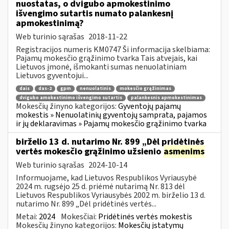
nuostatas, o dvigubo apmokestinimo
išvengimo sutartis numato palankesnį
apmokestinimą?
Web turinio sąrašas
2018-11-22
Registracijos numeris KM0747 Ši informacija skelbiama:
Pajamų mokesčio grąžinimo tvarka Tais atvejais, kai
Lietuvos įmonė, išmokanti sumas nenuolatiniam
Lietuvos gyventojui...
dais
das-2
gpm
nenuolatinis
mokesčio grąžinimas
dvigubo amokestinimo išvengimo sutartis
palankesnis apmokestinimas
Mokesčių žinyno kategorijos:
Gyventojų pajamų
mokestis » Nenuolatinių gyventojų samprata, pajamos
ir jų deklaravimas » Pajamų mokesčio grąžinimo tvarka
birželio 13 d. nutarimo Nr. 899 „Dėl pridėtinės
vertės mokesčio grąžinimo užsienio
asmenims
Web turinio sąrašas
2024-10-14
Informuojame, kad Lietuvos Respublikos Vyriausybė
2024 m. rugsėjo 25 d. priėmė nutarimą Nr. 813 dėl
Lietuvos Respublikos Vyriausybės 2002 m. birželio 13 d.
nutarimo Nr. 899 „Dėl pridėtinės vertės...
Metai:
2024
Mokesčiai:
Pridėtinės vertės mokestis
Mokesčių žinyno kategorijos:
Mokesčių įstatymų