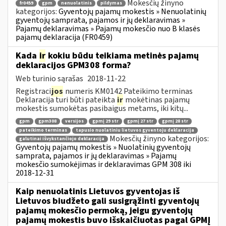
Mokesčių žinyno
fr0459
gpm
nenuolatinis
pildymas
kategorijos:
Gyventojų pajamų mokestis » Nenuolatinių
gyventojų samprata, pajamos ir jų deklaravimas »
Pajamų deklaravimas » Pajamų mokesčio nuo B klasės
pajamų deklaracija (FR0459)
Kada
ir
kokiu būdu teikiama metinės pajamų
deklaracijos GPM308 forma?
Web turinio sąrašas
2018-11-22
Registraci
jos
numeris KM0142 Pateikimo terminas
Deklaracija turi būti pateikta
ir
mokėtinas pajamų
mokestis sumokėtas pasibaigus metams, iki kitų...
gpm
gpm308
versijos
gpmį 29 str
gpmį 27 str
gpmį 28 str
pateikimo terminas
tapusio nuolatiniu lietuvos gyventoju deklaracija
Mokesčių žinyno kategorijos:
galutinai išvykstančiojo deklaracija
Gyventojų pajamų mokestis » Nuolatinių gyventojų
samprata, pajamos ir jų deklaravimas » Pajamų
mokesčio sumokėjimas ir deklaravimas GPM 308 iki
2018-12-31
Kaip nenuolatinis Lietuvos gyventojas iš
Lietuvos biudžeto gali susigrąžinti gyventojų
pajamų mokesčio permoką, jeigu gyventojų
pajamų mokestis buvo išskaičiuotas pagal GPMĮ