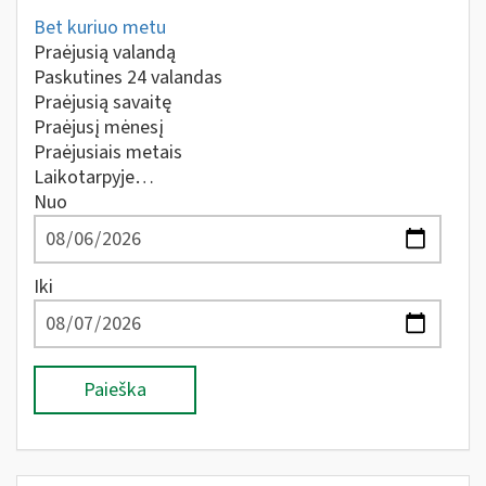
Bet kuriuo metu
Praėjusią valandą
Paskutines 24 valandas
Praėjusią savaitę
Praėjusį mėnesį
Praėjusiais metais
Laikotarpyje…
Nuo
Iki
Paieška