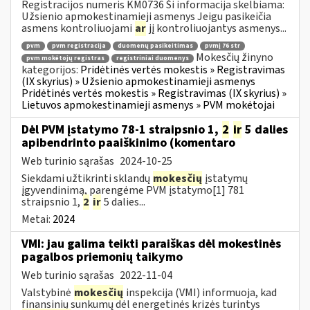
Registracijos numeris KM0736 Ši informacija skelbiama:
Užsienio apmokestinamieji asmenys Jeigu pasikeičia
asmens kontroliuojami
ar
jį kontroliuojantys asmenys...
pvm
pvm registracija
duomenų pasikeitimas
pvmį 76 str
Mokesčių žinyno
pvm mokėtojų registras
registriniai duomenys
kategorijos:
Pridėtinės vertės mokestis » Registravimas
(IX skyrius) » Užsienio apmokestinamieji asmenys
Pridėtinės vertės mokestis » Registravimas (IX skyrius) »
Lietuvos apmokestinamieji asmenys » PVM mokėtojai
Dėl PVM įstatymo 78-1 straipsnio 1,
2
ir
5 dalies
apibendrinto paaiškinimo (komentaro
Web turinio sąrašas
2024-10-25
Siekdami užtikrinti sklandų
mokesčių
įstatymų
įgyvendinimą, parengėme PVM įstatymo[1] 781
straipsnio 1,
2
ir
5 dalies...
Metai:
2024
VMI: jau galima teikti paraiškas dėl mokestinės
pagalbos priemonių taikymo
Web turinio sąrašas
2022-11-04
Valstybinė
mokesčių
inspekcija (VMI) informuoja, kad
finansinių sunkumų dėl energetinės krizės turintys