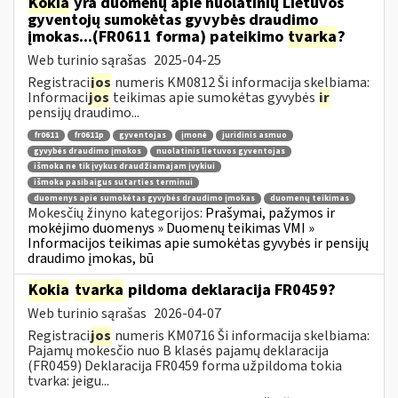
Kokia
yra duomenų apie nuolatinių Lietuvos
gyventojų sumokėtas gyvybės draudimo
įmokas...(FR0611 forma) pateikimo
tvarka
?
Web turinio sąrašas
2025-04-25
Registraci
jos
numeris KM0812 Ši informacija skelbiama:
Informaci
jos
teikimas apie sumokėtas gyvybės
ir
pensijų draudimo...
fr0611
fr0611p
gyventojas
įmonė
juridinis asmuo
gyvybės draudimo įmokos
nuolatinis lietuvos gyventojas
išmoka ne tik įvykus draudžiamajam įvykiui
išmoka pasibaigus sutarties terminui
duomenys apie sumokėtas gyvybės draudimo įmokas
duomenų teikimas
Mokesčių žinyno kategorijos:
Prašymai, pažymos ir
mokėjimo duomenys » Duomenų teikimas VMI »
Informacijos teikimas apie sumokėtas gyvybės ir pensijų
draudimo įmokas, bū
Kokia
tvarka
pildoma deklaracija FR0459?
Web turinio sąrašas
2026-04-07
Registraci
jos
numeris KM0716 Ši informacija skelbiama:
Pajamų mokesčio nuo B klasės pajamų deklaracija
(FR0459) Deklaracija FR0459 forma užpildoma tokia
tvarka: jeigu...