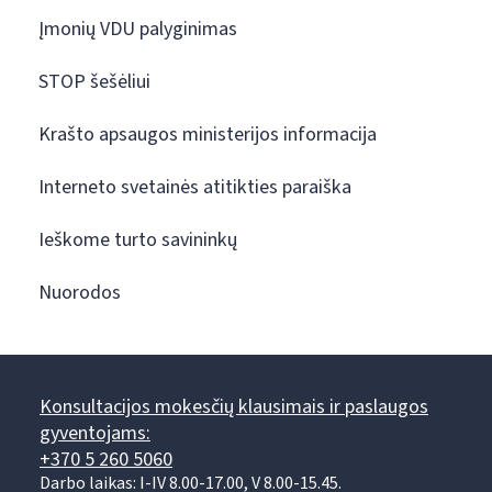
Įmonių VDU palyginimas
STOP šešėliui
Krašto apsaugos ministerijos informacija
Interneto svetainės atitikties paraiška
Ieškome turto savininkų
Nuorodos
Konsultacijos mokesčių klausimais ir paslaugos
gyventojams:
+370 5 260 5060
Darbo laikas: I-IV 8.00-17.00, V 8.00-15.45.