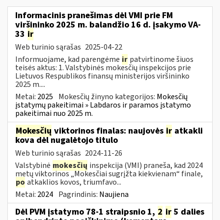
Informacinis pranešimas dėl VMI prie FM
viršininko 2025 m. balandžio 16 d. įsakymo VA-
33
ir
Web turinio sąrašas
2025-04-22
Informuojame, kad parengėme
ir
patvirtinome šiuos
teisės aktus: 1. Valstybinės mokesčių inspekcijos prie
Lietuvos Respublikos finansų ministerijos viršininko
2025 m....
Metai:
2025
Mokesčių žinyno kategorijos:
Mokesčių
įstatymų pakeitimai » Labdaros ir paramos įstatymo
pakeitimai nuo 2025 m.
Mokesčių
viktorinos finalas: naujovės
ir
atkakli
kova dėl nugalėtojo titulo
Web turinio sąrašas
2024-11-26
Valstybinė
mokesčių
inspekcija (VMI) praneša, kad 2024
metų viktorinos „Mokesčiai sugrįžta kiekvienam“ finale,
po
atkaklios kovos, triumfavo...
Metai:
2024
Pagrindinis:
Naujiena
Dėl PVM įstatymo 78-1 straipsnio 1,
2
ir
5 dalies