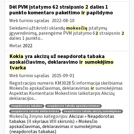
Dėl PVM įstatymo 62 straipsnio
2
dalies 1
punkto komentaro pakeitimo
ir
papildymo
Web turinio sąrašas
2022-08-10
Siekdami užtikrinti sklandų
mokesčių
įstatymų
įgyvendinimą, parengėme PVM įstatymo 6
2
straipsnio
2
dalies 1 punkto...
Metai:
2022
Kokia
yra akcizų už neapdorotą tabaką
apskaičiavimo, deklaravimo
ir
sumokėjimo
tvarka
Web turinio sąrašas
2025-09-01
Registracijos numeris KM3028 Ši informacija skelbiama:
Mokesčio apskaičiavimas, deklaravimas
ir
sumokėjimas
Aspektas Komentarai Mokestinis laikotarpis Akcizų
deklaracijos...
neapdorotas tabakas
neapdoroto tabako apmokestinimas
neapdoroto tabako deklaravimas
neapdoroto tabako akcizų sumokėjimas
Mokesčių žinyno kategorijos:
Akcizai » Neapdorotas
tabakas (II skyriaus VIII skirsnis) » Mokesčio
apskaičiavimas, deklaravimas ir sumokėjimas
(neapdorotas tabakas)