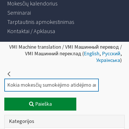
Mokesčių kalendorius
Seminarai
Tarptautinis apmokestinimas
Kontaktai / Apklausa
VMI Machine translation / VMI Машинный перевод /
VMI Машинний переклад (
English
,
Русский
,
Українська
)
Paieška
Kategorijos