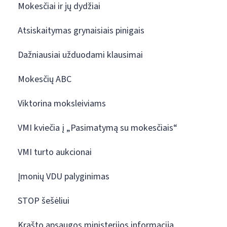
Mokesčiai ir jų dydžiai
Atsiskaitymas grynaisiais pinigais
Dažniausiai užduodami klausimai
Mokesčių ABC
Viktorina moksleiviams
VMI kviečia į „Pasimatymą su mokesčiais“
VMI turto aukcionai
Įmonių VDU palyginimas
STOP šešėliui
Krašto apsaugos ministerijos informacija