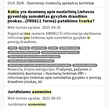
DUK:
DUK - Duomenys mokesčių apskaitos kortelėje
Kokia
yra duomenų apie nuolatinių Lietuvos
gyventojų sumokėtas gyvybės draudimo
įmokas...(FR0611 forma) pateikimo
tvarka
?
Web turinio sąrašas
2025-04-25
Registraci
jos
numeris KM0812 Ši informacija skelbiama:
Informaci
jos
teikimas apie sumokėtas gyvybės
ir
pensijų draudimo...
fr0611
fr0611p
gyventojas
įmonė
juridinis asmuo
gyvybės draudimo įmokos
nuolatinis lietuvos gyventojas
išmoka ne tik įvykus draudžiamajam įvykiui
išmoka pasibaigus sutarties terminui
duomenys apie sumokėtas gyvybės draudimo įmokas
duomenų teikimas
Mokesčių žinyno kategorijos:
Prašymai, pažymos ir
mokėjimo duomenys » Duomenų teikimas VMI »
Informacijos teikimas apie sumokėtas gyvybės ir pensijų
draudimo įmokas, bū
Juridiniams
asmenims
Web turinio sąrašas
2021-06-03
Juridiniams
asmenims