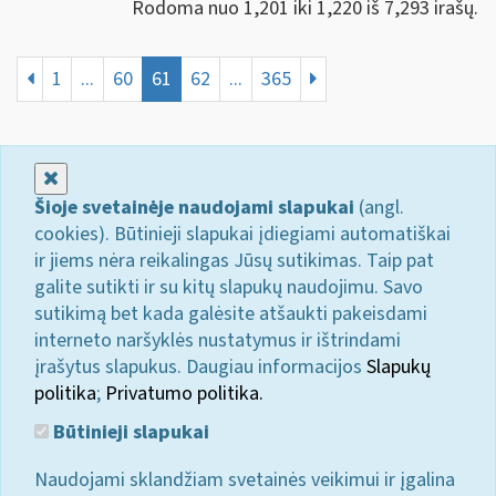
Rodoma nuo 1,201 iki 1,220 iš 7,293 irašų.
1
...
60
61
62
...
365
Uždaryti
Šioje svetainėje naudojami slapukai
(angl.
cookies). Būtinieji slapukai įdiegiami automatiškai
ir jiems nėra reikalingas Jūsų sutikimas. Taip pat
galite sutikti ir su kitų slapukų naudojimu. Savo
sutikimą bet kada galėsite atšaukti pakeisdami
interneto naršyklės nustatymus ir ištrindami
įrašytus slapukus. Daugiau informacijos
Slapukų
politika
;
Privatumo politika.
Būtinieji slapukai
Naudojami sklandžiam svetainės veikimui ir įgalina