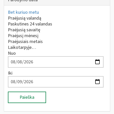
Bet kuriuo metu
Praėjusią valandą
Paskutines 24 valandas
Praėjusią savaitę
Praėjusį mėnesį
Praėjusiais metais
Laikotarpyje…
Nuo
Iki
Paieška