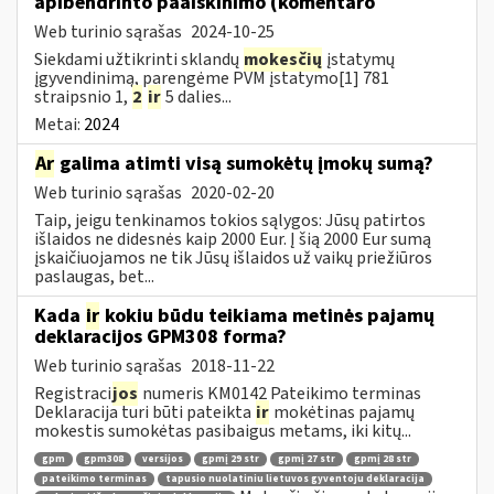
apibendrinto paaiškinimo (komentaro
Web turinio sąrašas
2024-10-25
Siekdami užtikrinti sklandų
mokesčių
įstatymų
įgyvendinimą, parengėme PVM įstatymo[1] 781
straipsnio 1,
2
ir
5 dalies...
Metai:
2024
Ar
galima atimti visą sumokėtų įmokų sumą?
Web turinio sąrašas
2020-02-20
Taip, jeigu tenkinamos tokios sąlygos: Jūsų patirtos
išlaidos ne didesnės kaip 2000 Eur. Į šią 2000 Eur sumą
įskaičiuojamos ne tik Jūsų išlaidos už vaikų priežiūros
paslaugas, bet...
Kada
ir
kokiu būdu teikiama metinės pajamų
deklaracijos GPM308 forma?
Web turinio sąrašas
2018-11-22
Registraci
jos
numeris KM0142 Pateikimo terminas
Deklaracija turi būti pateikta
ir
mokėtinas pajamų
mokestis sumokėtas pasibaigus metams, iki kitų...
gpm
gpm308
versijos
gpmį 29 str
gpmį 27 str
gpmį 28 str
pateikimo terminas
tapusio nuolatiniu lietuvos gyventoju deklaracija