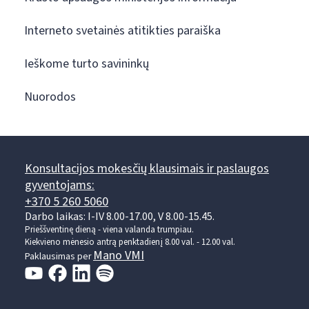
Interneto svetainės atitikties paraiška
Ieškome turto savininkų
Nuorodos
Konsultacijos mokesčių klausimais ir paslaugos
gyventojams:
+370 5 260 5060
Darbo laikas: I-IV 8.00-17.00, V 8.00-15.45.
Prieššventinę dieną - viena valanda trumpiau.
Kiekvieno mėnesio antrą penktadienį 8.00 val. - 12.00 val.
Mano VMI
Paklausimas per