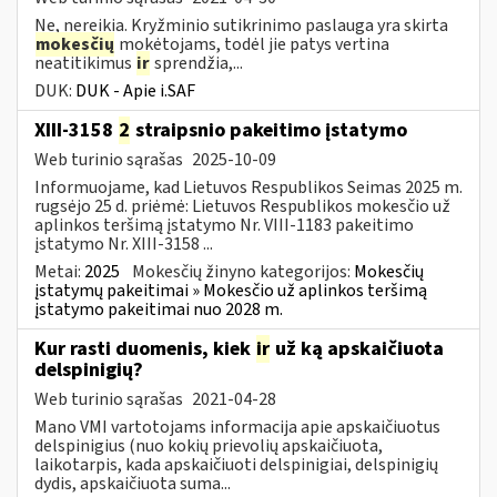
Ne, nereikia. Kryžminio sutikrinimo paslauga yra skirta
mokesčių
mokėtojams, todėl jie patys vertina
neatitikimus
ir
sprendžia,...
DUK:
DUK - Apie i.SAF
XIII-3158
2
straipsnio pakeitimo įstatymo
Web turinio sąrašas
2025-10-09
Informuojame, kad Lietuvos Respublikos Seimas 2025 m.
rugsėjo 25 d. priėmė: Lietuvos Respublikos mokesčio už
aplinkos teršimą įstatymo Nr. VIII-1183 pakeitimo
įstatymo Nr. XIII-3158 ...
Metai:
2025
Mokesčių žinyno kategorijos:
Mokesčių
įstatymų pakeitimai » Mokesčio už aplinkos teršimą
įstatymo pakeitimai nuo 2028 m.
Kur rasti duomenis, kiek
ir
už ką apskaičiuota
delspinigių?
Web turinio sąrašas
2021-04-28
Mano VMI vartotojams informacija apie apskaičiuotus
delspinigius (nuo kokių prievolių apskaičiuota,
laikotarpis, kada apskaičiuoti delspinigiai, delspinigių
dydis, apskaičiuota suma...