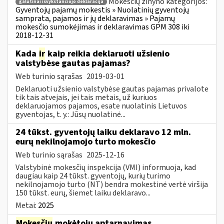
Mokesčių žinyno kategorijos:
galutinai išvykstančiojo deklaracija
Gyventojų pajamų mokestis » Nuolatinių gyventojų
samprata, pajamos ir jų deklaravimas » Pajamų
mokesčio sumokėjimas ir deklaravimas GPM 308 iki
2018-12-31
Kada
ir
kaip reikia deklaruoti užsienio
valstybėse gautas pajamas?
Web turinio sąrašas
2019-03-01
Deklaruoti užsienio valstybėse gautas pajamas privalote
tik tais atvejais, jei tais metais, už kuriuos
deklaruojamos pajamos, esate nuolatinis Lietuvos
gyventojas, t. y.: Jūsų nuolatinė...
24 tūkst. gyventojų laiku deklaravo 12 mln.
eurų nekilnojamojo turto mokesčio
Web turinio sąrašas
2025-12-16
Valstybinė mokesčių inspekcija (VMI) informuoja, kad
daugiau kaip 24 tūkst. gyventojų, kurių turimo
nekilnojamojo turto (NT) bendra mokestinė vertė viršija
150 tūkst. eurų, šiemet laiku deklaravo...
Metai:
2025
Mokesčių
mokėtojų aptarnavimas