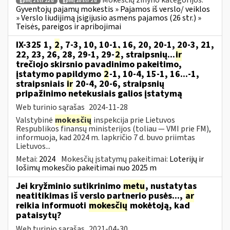
Mokesčių žinyno kategorijos:
gpmį 2 str 22 d
gpmį 10 str 2 d
Gyventojų pajamų mokestis » Pajamos iš verslo/ veiklos
» Verslo liudijimą įsigijusio asmens pajamos (26 str.) »
Teisės, pareigos ir apribojimai
IX-325 1,
2
, 7-3, 10, 10-1, 16, 20, 20-1, 20-3, 21,
22, 23, 26, 28, 29-1, 29-
2
, straipsnių...
ir
trečiojo skirsnio pavadinimo pakeitimo,
įstatymo papildymo
2
-1, 10-4, 15-1, 16...-1,
straipsniais
ir
20-4, 20-6, straipsnių
pripažinimo netekusiais galios įstatymą
Web turinio sąrašas
2024-11-28
Valstybinė
mokesčių
inspekcija prie Lietuvos
Respublikos finansų ministerijos (toliau — VMI prie FM),
informuoja, kad 2024 m. lapkričio 7 d. buvo priimtas
Lietuvos...
Metai:
2024
Mokesčių įstatymų pakeitimai:
Loterijų ir
lošimų mokesčio pakeitimai nuo 2025 m
Jei kryžminio sutikrinimo
metu
, nustatytas
neatitikimas iš verslo partnerio pusės...,
ar
reikia informuoti
mokesčių
mokėtoją, kad
pataisytų?
Web turinio sąrašas
2021-04-30