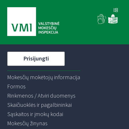
Prisijungti
Mokesčių mokėtojų informacija
Formos
Rinkmenos / Atviri duomenys
Skaičiuoklės ir pagalbininkai
Sąskaitos ir įmokų kodai
Mokesčių žinynas