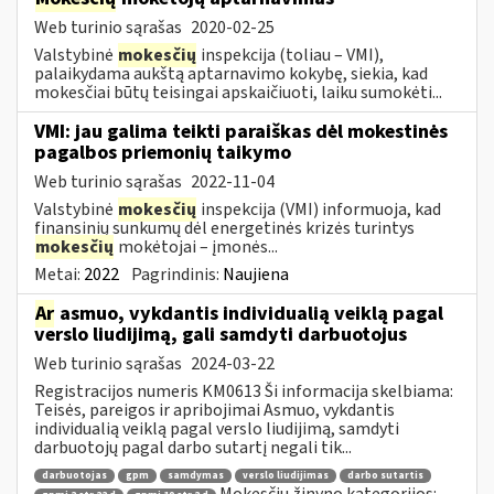
Web turinio sąrašas
2020-02-25
Valstybinė
mokesčių
inspekcija (toliau – VMI),
palaikydama aukštą aptarnavimo kokybę, siekia, kad
mokesčiai būtų teisingai apskaičiuoti, laiku sumokėti...
VMI: jau galima teikti paraiškas dėl mokestinės
pagalbos priemonių taikymo
Web turinio sąrašas
2022-11-04
Valstybinė
mokesčių
inspekcija (VMI) informuoja, kad
finansinių sunkumų dėl energetinės krizės turintys
mokesčių
mokėtojai – įmonės...
Metai:
2022
Pagrindinis:
Naujiena
Ar
asmuo, vykdantis individualią veiklą pagal
verslo liudijimą, gali samdyti darbuotojus
Web turinio sąrašas
2024-03-22
Registracijos numeris KM0613 Ši informacija skelbiama:
Teisės, pareigos ir apribojimai Asmuo, vykdantis
individualią veiklą pagal verslo liudijimą, samdyti
darbuotojų pagal darbo sutartį negali tik...
darbuotojas
gpm
samdymas
verslo liudijimas
darbo sutartis