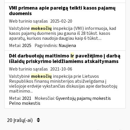
VMI primena apie pareigą teikti kasos pajamų
duomenis
Web turinio sąrašas
2025-02-20
Valstybinė
mokesčių
inspekcija (VMI) informuoja, kad
kasos pajamų duomenis jau gauna iš 28 tūkst. kasos
aparatų, kuriuos naudoja daugiau kaip 6 tūkst....
Metai:
2025
Pagrindinis:
Naujiena
Dėl darbuotojų maitinimo
ir
pavežėjimo į darbą
išlaidų priskyrimo leidžiamiems atskaitymams
Web turinio sąrašas
2021-10-06
Valstybinė
mokesčių
inspekcija prie Lietuvos
Respublikos finansų ministerijos atsižvelgdama į
viešojoje erdvėje vykstančias diskusijas apie darbuotojų
maitinimo...
Metai:
2021
Mokesčiai:
Gyventojų pajamų mokestis
Pelno mokestis
20 Įrašų(-ai)