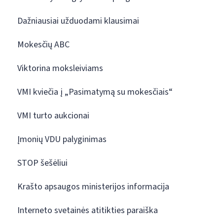
Dažniausiai užduodami klausimai
Mokesčių ABC
Viktorina moksleiviams
VMI kviečia į „Pasimatymą su mokesčiais“
VMI turto aukcionai
Įmonių VDU palyginimas
STOP šešėliui
Krašto apsaugos ministerijos informacija
Interneto svetainės atitikties paraiška