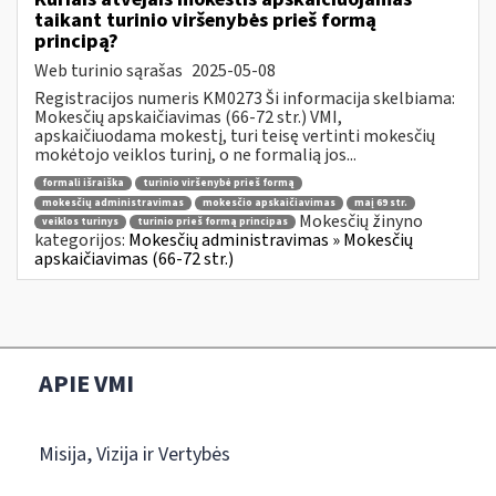
taikant turinio viršenybės prieš formą
principą?
Web turinio sąrašas
2025-05-08
Registracijos numeris KM0273 Ši informacija skelbiama:
Mokesčių apskaičiavimas (66-72 str.) VMI,
apskaičiuodama mokestį, turi teisę vertinti mokesčių
mokėtojo veiklos turinį, o ne formalią jos...
formali išraiška
turinio viršenybė prieš formą
mokesčių administravimas
mokesčio apskaičiavimas
maį 69 str.
Mokesčių žinyno
veiklos turinys
turinio prieš formą principas
kategorijos:
Mokesčių administravimas » Mokesčių
apskaičiavimas (66-72 str.)
APIE VMI
Misija, Vizija ir Vertybės