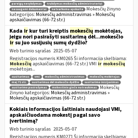
pareigų nevykdymas
trukdymas mokesčių administratoriui
Mokesčių žinyno
nesaugomi dokumentai
netvarkoma apskaita
kategorijos:
Mokesčių administravimas » Mokesčių
apskaičiavimas (66-72 str.)
Kada
ir
kur turi kreiptis
mokesčių
mokėtojas,
jeigu nori pasirašyti susitarimą dėl...mokesčio
ir
su juo susijusių sumų dydžio?
Web turinio sąrašas
2025-05-07
Registracijos numeris KM0265 Ši informacija skelbiama:
Mokesčių
apskaičiavimas (66-72 str.) VMI
ir
mokesčių
mokėtojas...
susitarimas
vmi
mokesčių administravimas
mokesčių mokėtojas
maį 71 str.
susitarimas dėl mokesčio dydžio
susitarimo inicijavimas
Mokesčių
susitarimo pasirašymas
mokestinio ginčo nutraukimas
žinyno kategorijos:
Mokesčių administravimas »
Mokesčių apskaičiavimas (66-72 str.)
Kokiais informacijos šaltiniais naudojasi VMI,
apskaičiuodama mokestį pagal savo
įvertinimą?
Web turinio sąrašas
2025-05-07
Registracijos numeris KM0271 Ši informacija skelbiama: