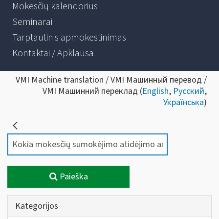
Mokesčių kalendorius
Seminarai
Tarptautinis apmokestinimas
Kontaktai / Apklausa
VMI Machine translation / VMI Машинный перевод /
VMI Машинний переклад (
English
,
Русский
,
Українська
)
Paieška
Kategorijos