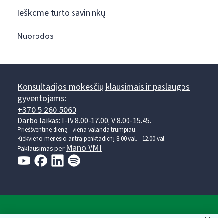
Ieškome turto savininkų
Nuorodos
Konsultacijos mokesčių klausimais ir paslaugos
gyventojams:
+370 5 260 5060
Darbo laikas: I-IV 8.00-17.00, V 8.00-15.45.
Prieššventinę dieną - viena valanda trumpiau.
Kiekvieno mėnesio antrą penktadienį 8.00 val. - 12.00 val.
Mano VMI
Paklausimas per
Valstybinė mokesčių inspekcija prie Lietuvos