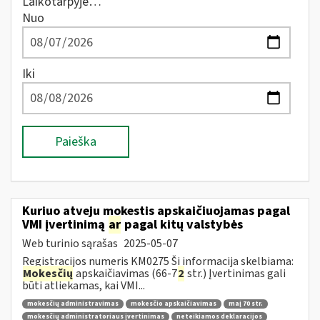
Laikotarpyje…
Nuo
Iki
Paieška
Kuriuo atveju mokestis apskaičiuojamas pagal
VMI įvertinimą
ar
pagal kitų valstybės
Web turinio sąrašas
2025-05-07
Registracijos numeris KM0275 Ši informacija skelbiama:
Mokesčių
apskaičiavimas (66-7
2
str.) Įvertinimas gali
būti atliekamas, kai VMI...
mokesčių administravimas
mokesčio apskaičiavimas
maį 70 str.
mokesčių administratoriaus įvertinimas
neteikiamos deklaracijos