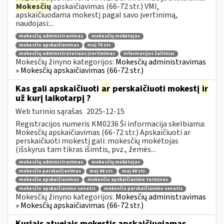
Mokesčių
apskaičiavimas (66-72 str.) VMI,
apskaičiuodama mokestį pagal savo įvertinimą,
naudojasi:...
mokesčių administravimas
mokesčių mokėtojas
mokesčio apskaičiavimas
maį 70 str.
mokesčių administratoriaus įvertinimas
informacijos šaltiniai
Mokesčių žinyno kategorijos:
Mokesčių administravimas
» Mokesčių apskaičiavimas (66-72 str.)
Kas gali apskaičiuoti
ar
perskaičiuoti mokestį
ir
už kurį laikotarpį ?
Web turinio sąrašas
2025-12-15
Registracijos numeris KM0236 Ši informacija skelbiama:
Mokesčių apskaičiavimas (66-72 str.) Apskaičiuoti ar
perskaičiuoti mokestį gali: mokesčių mokėtojas
(išskyrus tam tikras išimtis, pvz., žemės...
mokesčių administravimas
mokesčių mokėtojas
mokesčio perskaičiavimas
maį 66 str.
maį 68 str.
mokesčio apskaičiavimas
mokesčio apskaičiavimo terminas
mokesčio apskaičiavimo senatis
mokesčio perskaičiavimo senatis
Mokesčių žinyno kategorijos:
Mokesčių administravimas
» Mokesčių apskaičiavimas (66-72 str.)
Kuriais atvejais mokestis apskaičiuojamas