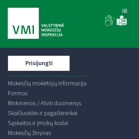
Prisijungti
Mokesčių mokėtojų informacija
Formos
Rinkmenos / Atviri duomenys
Skaičiuoklės ir pagalbininkai
Sąskaitos ir įmokų kodai
Mokesčių žinynas