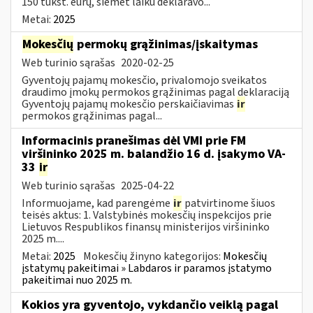
150 tūkst. eurų, šiemet laiku deklaravo...
Metai:
2025
Mokesčių
permokų grąžinimas/įskaitymas
Web turinio sąrašas
2020-02-25
Gyventojų pajamų mokesčio, privalomojo sveikatos
draudimo įmokų permokos grąžinimas pagal deklaraciją
Gyventojų pajamų mokesčio perskaičiavimas
ir
permokos grąžinimas pagal...
Informacinis pranešimas dėl VMI prie FM
viršininko 2025 m. balandžio 16 d. įsakymo VA-
33
ir
Web turinio sąrašas
2025-04-22
Informuojame, kad parengėme
ir
patvirtinome šiuos
teisės aktus: 1. Valstybinės mokesčių inspekcijos prie
Lietuvos Respublikos finansų ministerijos viršininko
2025 m....
Metai:
2025
Mokesčių žinyno kategorijos:
Mokesčių
įstatymų pakeitimai » Labdaros ir paramos įstatymo
pakeitimai nuo 2025 m.
Kokios yra gyventojo, vykdančio veiklą pagal