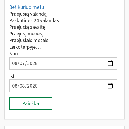
Bet kuriuo metu
Praėjusią valandą
Paskutines 24 valandas
Praėjusią savaitę
Praėjusį mėnesį
Praėjusiais metais
Laikotarpyje…
Nuo
Iki
Paieška