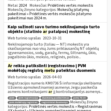
Metai:
2024
Mokesčiai:
Pridėtinės vertės mokestis
Mokesčių žinyno kategorijos:
Mokesčių įstatymų
pakeitimai » Pridėtinės vertės mokesčio įstatymo
pakeitimai nuo 2024 m.
Kaip sužinoti savo turimo nekilnojamojo turto
objekto (statinio
ar
patalpos) mokestinę
Web turinio sąrašas
2023-10-31
Nekilnojamojo turto (toliau ― NT) mokestis yra
skaičiuojamas nuo visų Jums priklausančių NT objektų
(gyvenamosios, sodų, garažų, fermų, šiltnamių, ūkio,
pagalbinio ūkio, mokslo, religinės, poilsio...
Ar
reikia patikslinti įregistravimo į PVM
mokėtojų registrą
metu
pateiktus duomenis
Web turinio sąrašas
2026-04-03
Registracijos numeris KM0736 Ši informacija skelbiama:
Užsienio apmokestinamieji asmenys Jeigu pasikeičia
asmens kontroliuojami
ar
jį kontroliuojantys asmenys...
pvm
pvm registracija
duomenų pasikeitimas
pvmį 76 str
Mokesčių žinyno
pvm mokėtojų registras
registriniai duomenys
kategorijos:
Pridėtinės vertės mokestis » Registravimas
(IX skyrius) » Užsienio apmokestinamieji asmenys