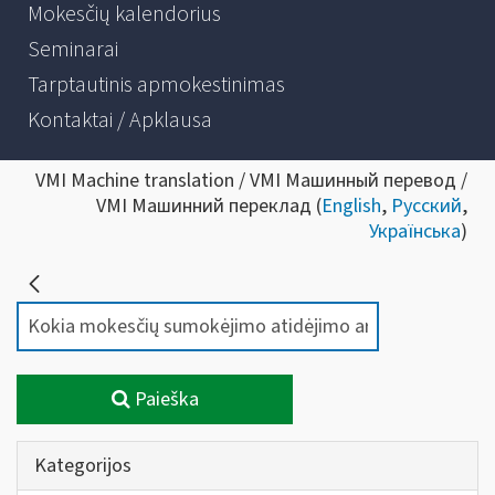
Mokesčių kalendorius
Seminarai
Tarptautinis apmokestinimas
Kontaktai / Apklausa
VMI Machine translation / VMI Машинный перевод /
VMI Машинний переклад (
English
,
Русский
,
Українська
)
Paieška
Kategorijos