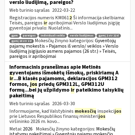
verslo liudijimą, pareigos?
Web turinio sąrašas
2022-03-22
Registracijos numeris KM061
2
Ši informacija skelbiama:
Teisės, pareigos
ir
apribojimai Verslo liudijimus įsigiję
gyventojai privalo: Nuolatinis...
gpm
pareigos
individuali veikla
verslo liudijimas
gpmį 2 str 22 d
Mokesčių žinyno kategorijos:
Gyventojų
gpmį 10 str 2 d
pajamų mokestis » Pajamos iš verslo/ veiklos » Verslo
liudijimą įsigijusio asmens pajamos (26 str.) » Teisės,
pareigos ir apribojimai
Informacinis pranešimas apie Metinės
gyventojams išmokėtų išmokų, priskiriamų A
ir
...B klasės pajamoms, deklaracijos GPM312
formos,
jos
priedų GPM312L, GPM312U
formų...bei jų užpildymo
ir
pateikimo taisyklių
pakeitimą
Web turinio sąrašas
2026-03-30
Informuojame, kad Valstybinės
mokesčių
inspekci
jos
prie Lietuvos Respublikos finansų ministeri
jos
viršininko 2026 m. kovo...
Metai:
2026
Mokesčių žinyno kategorijos:
Mokesčių
įstatymų pakeitimai » Gyventojų pajamų mokesčio