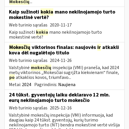
Mokesčių
...
Kaip sužinoti
kokia
mano nekilnojamojo turto
mokestinė vertė?
Web turinio sąrašas
2020-11-17
Kaip sužinoti
kokia
mano nekilnojamojo turto
mokestinė vertė?
Mokesčių
viktorinos finalas: naujovės
ir
atkakli
kova dėl nugalėtojo titulo
Web turinio sąrašas
2024-11-26
Valstybinė
mokesčių
inspekcija (VMI) praneša, kad 2024
metų viktorinos „Mokesčiai sugrįžta kiekvienam“ finale,
po
atkaklios kovos, triumfavo...
Metai:
2024
Pagrindinis:
Naujiena
24 tūkst. gyventojų laiku deklaravo 12 mln.
eurų nekilnojamojo turto mokesčio
Web turinio sąrašas
2025-12-16
Valstybinė mokesčių inspekcija (VMI) informuoja, kad
daugiau kaip 24 tūkst. gyventojų, kurių turimo
nekilnojamojo turto (NT) bendra mokestinė vertė viršija