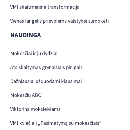
VMI skaitmeninė transformacija
Vienas langelis prievolėms valstybei sumokėti
NAUDINGA
Mokesčiai ir jų dydžiai
Atsiskaitymas grynaisiais pinigais
Dažniausiai užduodami klausimai
Mokesčių ABC
Viktorina moksleiviams
VMI kviečia į „Pasimatymą su mokesčiais“