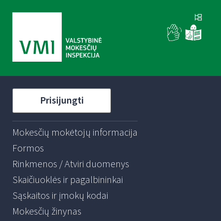
Prisijungti
Mokesčių mokėtojų informacija
Formos
Rinkmenos / Atviri duomenys
Skaičiuoklės ir pagalbininkai
Sąskaitos ir įmokų kodai
Mokesčių žinynas