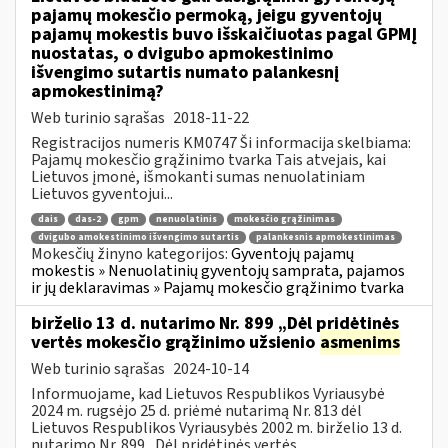
pajamų mokesčio permoką, jeigu gyventojų
pajamų mokestis buvo išskaičiuotas pagal GPMĮ
nuostatas, o dvigubo apmokestinimo
išvengimo sutartis numato palankesnį
apmokestinimą?
Web turinio sąrašas
2018-11-22
Registracijos numeris KM0747 Ši informacija skelbiama:
Pajamų mokesčio grąžinimo tvarka Tais atvejais, kai
Lietuvos įmonė, išmokanti sumas nenuolatiniam
Lietuvos gyventojui...
dais
das-2
gpm
nenuolatinis
mokesčio grąžinimas
dvigubo amokestinimo išvengimo sutartis
palankesnis apmokestinimas
Mokesčių žinyno kategorijos:
Gyventojų pajamų
mokestis » Nenuolatinių gyventojų samprata, pajamos
ir jų deklaravimas » Pajamų mokesčio grąžinimo tvarka
birželio 13 d. nutarimo Nr. 899 „Dėl pridėtinės
vertės mokesčio grąžinimo užsienio
asmenims
Web turinio sąrašas
2024-10-14
Informuojame, kad Lietuvos Respublikos Vyriausybė
2024 m. rugsėjo 25 d. priėmė nutarimą Nr. 813 dėl
Lietuvos Respublikos Vyriausybės 2002 m. birželio 13 d.
nutarimo Nr. 899 „Dėl pridėtinės vertės...