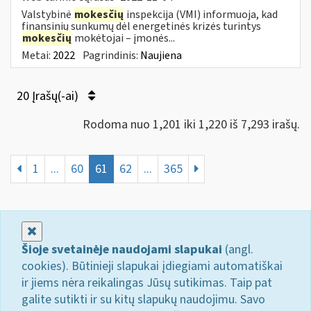
Valstybinė
mokesčių
inspekcija (VMI) informuoja, kad
finansinių sunkumų dėl energetinės krizės turintys
mokesčių
mokėtojai – įmonės...
Metai:
2022
Pagrindinis:
Naujiena
20 Įrašų(-ai)
Rodoma nuo 1,201 iki 1,220 iš 7,293 irašų.
1
...
60
61
62
...
365
Uždaryti
Šioje svetainėje naudojami slapukai
(angl.
cookies). Būtinieji slapukai įdiegiami automatiškai
ir jiems nėra reikalingas Jūsų sutikimas. Taip pat
galite sutikti ir su kitų slapukų naudojimu. Savo