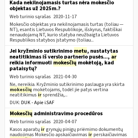
Kada nekilnojamasis turtas nėra mokesčio
objektas už 2025m.?
Web turinio sąrašas
2020-11-17
Mokesčio objektas yra nekilnojamasis turtas (toliau ―
NT), esantis Lietuvos Respublikoje, išskyrus, faktiškai
nenaudojamą NT, kurio statyba neužbaigta Lietuvos
Respublikos statybos įstatymo (toliau...
Jei kryžminio sutikrinimo
metu
, nustatytas
neatitikimas iš verslo partnerio pusės...,
ar
reikia informuoti
mokesčių
mokėtoją, kad
pataisytų?
Web turinio sąrašas
2021-04-30
Ne, nereikia. Kryžminio sutikrinimo paslauga yra skirta
mokesčių
mokėtojams, todėl jie patys vertina
neatitikimus
ir
sprendžia,...
DUK:
DUK - Apie i.SAF
Mokesčių
administravimo procedūros
Web turinio sąrašas
2020-04-07
Kasos aparatų
ir
grynųjų pinigų priėmimo dokumentų
naudojimas Mokesčio apskaičiavimas
ir
perskaičiavimas