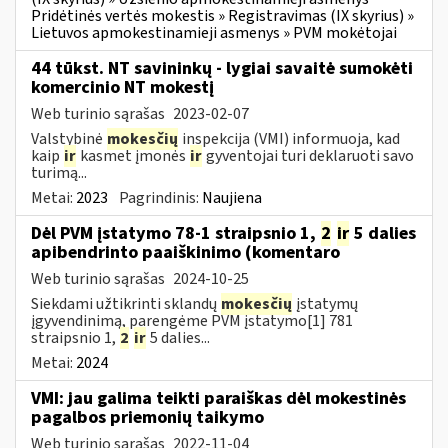
Pridėtinės vertės mokestis » Registravimas (IX skyrius) »
Lietuvos apmokestinamieji asmenys » PVM mokėtojai
44 tūkst. NT savininkų - lygiai savaitė sumokėti
komercinio NT mokestį
Web turinio sąrašas
2023-02-07
Valstybinė
mokesčių
inspekcija (VMI) informuoja, kad
kaip
ir
kasmet įmonės
ir
gyventojai turi deklaruoti savo
turimą...
Metai:
2023
Pagrindinis:
Naujiena
Dėl PVM įstatymo 78-1 straipsnio 1,
2
ir
5 dalies
apibendrinto paaiškinimo (komentaro
Web turinio sąrašas
2024-10-25
Siekdami užtikrinti sklandų
mokesčių
įstatymų
įgyvendinimą, parengėme PVM įstatymo[1] 781
straipsnio 1,
2
ir
5 dalies...
Metai:
2024
VMI: jau galima teikti paraiškas dėl mokestinės
pagalbos priemonių taikymo
Web turinio sąrašas
2022-11-04