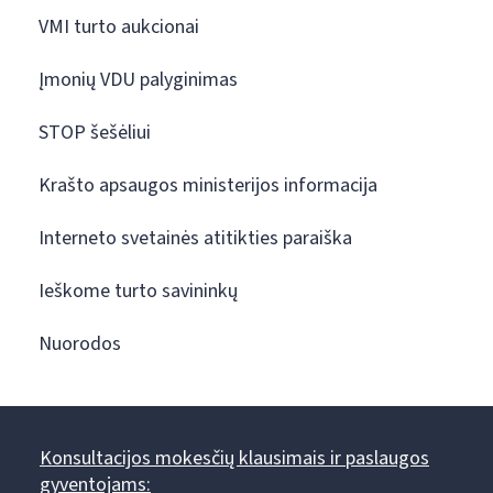
VMI turto aukcionai
Įmonių VDU palyginimas
STOP šešėliui
Krašto apsaugos ministerijos informacija
Interneto svetainės atitikties paraiška
Ieškome turto savininkų
Nuorodos
Konsultacijos mokesčių klausimais ir paslaugos
gyventojams: