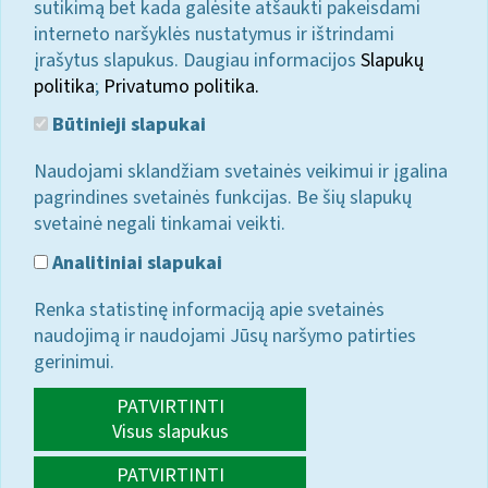
sutikimą bet kada galėsite atšaukti pakeisdami
interneto naršyklės nustatymus ir ištrindami
įrašytus slapukus. Daugiau informacijos
Slapukų
politika
;
Privatumo politika.
Būtinieji slapukai
Naudojami sklandžiam svetainės veikimui ir įgalina
pagrindines svetainės funkcijas. Be šių slapukų
svetainė negali tinkamai veikti.
Analitiniai slapukai
Renka statistinę informaciją apie svetainės
naudojimą ir naudojami Jūsų naršymo patirties
gerinimui.
PATVIRTINTI
Visus slapukus
PATVIRTINTI