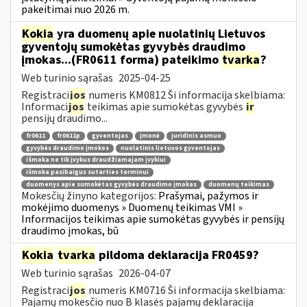
pakeitimai nuo 2026 m.
Kokia
yra duomenų apie nuolatinių Lietuvos
gyventojų sumokėtas gyvybės draudimo
įmokas...(FR0611 forma) pateikimo
tvarka
?
Web turinio sąrašas
2025-04-25
Registraci
jos
numeris KM0812 Ši informacija skelbiama:
Informaci
jos
teikimas apie sumokėtas gyvybės
ir
pensijų draudimo...
fr0611
fr0611p
gyventojas
įmonė
juridinis asmuo
gyvybės draudimo įmokos
nuolatinis lietuvos gyventojas
išmoka ne tik įvykus draudžiamajam įvykiui
išmoka pasibaigus sutarties terminui
duomenys apie sumokėtas gyvybės draudimo įmokas
duomenų teikimas
Mokesčių žinyno kategorijos:
Prašymai, pažymos ir
mokėjimo duomenys » Duomenų teikimas VMI »
Informacijos teikimas apie sumokėtas gyvybės ir pensijų
draudimo įmokas, bū
Kokia
tvarka
pildoma deklaracija FR0459?
Web turinio sąrašas
2026-04-07
Registraci
jos
numeris KM0716 Ši informacija skelbiama:
Pajamų mokesčio nuo B klasės pajamų deklaracija