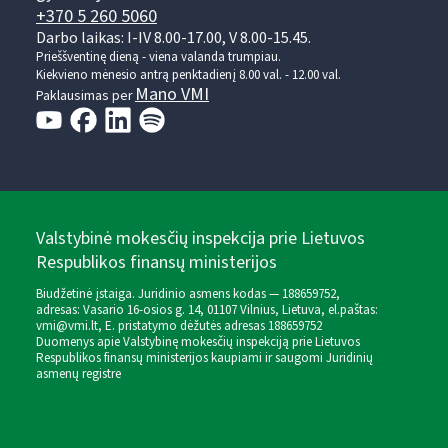
+370 5 260 5060
Darbo laikas: I-IV 8.00-17.00, V 8.00-15.45.
Prieššventinę dieną - viena valanda trumpiau.
Kiekvieno mėnesio antrą penktadienį 8.00 val. - 12.00 val.
Mano VMI
Paklausimas per
Valstybinė mokesčių inspekcija prie Lietuvos
Respublikos finansų ministerijos
Biudžetinė įstaiga. Juridinio asmens kodas — 188659752,
adresas: Vasario 16-osios g. 14, 01107 Vilnius, Lietuva, el.paštas:
vmi@vmi.lt
, E. pristatymo dėžutės adresas 188659752
Duomenys apie Valstybinę mokesčių inspekciją prie Lietuvos
Respublikos finansų ministerijos kaupiami ir saugomi Juridinių
asmenų registre