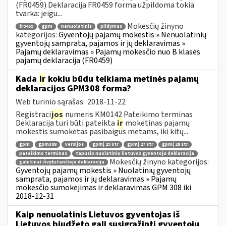
(FR0459) Deklaracija FR0459 forma užpildoma tokia
tvarka: jeigu...
Mokesčių žinyno
fr0459
gpm
nenuolatinis
pildymas
kategorijos:
Gyventojų pajamų mokestis » Nenuolatinių
gyventojų samprata, pajamos ir jų deklaravimas »
Pajamų deklaravimas » Pajamų mokesčio nuo B klasės
pajamų deklaracija (FR0459)
Kada
ir
kokiu būdu teikiama metinės pajamų
deklaracijos GPM308 forma?
Web turinio sąrašas
2018-11-22
Registraci
jos
numeris KM0142 Pateikimo terminas
Deklaracija turi būti pateikta
ir
mokėtinas pajamų
mokestis sumokėtas pasibaigus metams, iki kitų...
gpm
gpm308
versijos
gpmį 29 str
gpmį 27 str
gpmį 28 str
pateikimo terminas
tapusio nuolatiniu lietuvos gyventoju deklaracija
Mokesčių žinyno kategorijos:
galutinai išvykstančiojo deklaracija
Gyventojų pajamų mokestis » Nuolatinių gyventojų
samprata, pajamos ir jų deklaravimas » Pajamų
mokesčio sumokėjimas ir deklaravimas GPM 308 iki
2018-12-31
Kaip nenuolatinis Lietuvos gyventojas iš
Lietuvos biudžeto gali susigrąžinti gyventojų