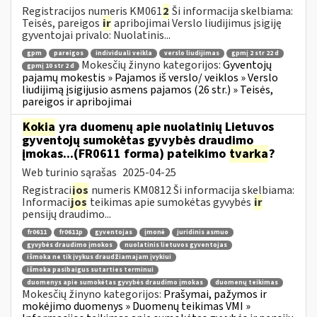
Registracijos numeris KM061
2
Ši informacija skelbiama:
Teisės, pareigos
ir
apribojimai Verslo liudijimus įsigiję
gyventojai privalo: Nuolatinis...
gpm
pareigos
individuali veikla
verslo liudijimas
gpmį 2 str 22 d
Mokesčių žinyno kategorijos:
Gyventojų
gpmį 10 str 2 d
pajamų mokestis » Pajamos iš verslo/ veiklos » Verslo
liudijimą įsigijusio asmens pajamos (26 str.) » Teisės,
pareigos ir apribojimai
Kokia
yra duomenų apie nuolatinių Lietuvos
gyventojų sumokėtas gyvybės draudimo
įmokas...(FR0611 forma) pateikimo
tvarka
?
Web turinio sąrašas
2025-04-25
Registraci
jos
numeris KM0812 Ši informacija skelbiama:
Informaci
jos
teikimas apie sumokėtas gyvybės
ir
pensijų draudimo...
fr0611
fr0611p
gyventojas
įmonė
juridinis asmuo
gyvybės draudimo įmokos
nuolatinis lietuvos gyventojas
išmoka ne tik įvykus draudžiamajam įvykiui
išmoka pasibaigus sutarties terminui
duomenys apie sumokėtas gyvybės draudimo įmokas
duomenų teikimas
Mokesčių žinyno kategorijos:
Prašymai, pažymos ir
mokėjimo duomenys » Duomenų teikimas VMI »