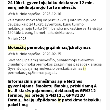
24 tūkst. gyventojų laiku deklaravo 12 mln.
eurų nekilnojamojo turto mokesčio
Web turinio sąrašas
2025-12-16
Valstybinė mokesčių inspekcija (VMI) informuoja, kad
daugiau kaip 24 tūkst. gyventojų, kurių turimo
nekilnojamojo turto (NT) bendra mokestinė vertė viršija
150 tūkst. eurų, šiemet laiku deklaravo...
Metai:
2025
Mokesčių
permokų grąžinimas/įskaitymas
Web turinio sąrašas
2020-02-25
Gyventojų pajamų mokesčio, privalomojo sveikatos
draudimo įmokų permokos grąžinimas pagal deklaraciją
Gyventojų pajamų mokesčio perskaičiavimas
ir
permokos grąžinimas pagal...
Informacinis pranešimas apie Metinės
gyventojams išmokėtų išmokų, priskiriamų A
ir
...B klasės pajamoms, deklaracijos GPM312
formos,
jos
priedų GPM312L, GPM312U
formų...bei jų užpildymo
ir
pateikimo taisyklių
pakeitimą