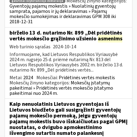
Mokesčių žinyno kategorijos:
galutinai išvykstančiojo deklaracija
Gyventojų pajamų mokestis » Nuolatinių gyventojų
samprata, pajamos ir jų deklaravimas » Pajamų
mokesčio sumokėjimas ir deklaravimas GPM 308 iki
2018-12-31
birželio 13 d. nutarimo Nr. 899 „Dėl pridėtinės
vertės mokesčio grąžinimo užsienio
asmenims
Web turinio sąrašas
2024-10-14
Informuojame, kad Lietuvos Respublikos Vyriausybė
2024 m. rugsėjo 25 d. priėmė nutarimą Nr. 813 dėl
Lietuvos Respublikos Vyriausybės 2002 m. birželio 13 d.
nutarimo Nr. 899 „Dėl pridėtinės vertės...
Metai:
2024
Mokesčiai:
Pridėtinės vertės mokestis
Mokesčių žinyno kategorijos:
Mokesčių įstatymų
pakeitimai » Pridėtinės vertės mokesčio įstatymo
pakeitimai nuo 2024 m.
Kaip nenuolatinis Lietuvos gyventojas iš
Lietuvos biudžeto gali susigrąžinti gyventojų
pajamų mokesčio permoką, jeigu gyventojų
pajamų mokestis buvo išskaičiuotas pagal GPMĮ
nuostatas, o dvigubo apmokestinimo
išvengimo sutartis numato palankesnį