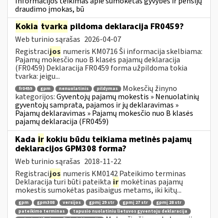
Informacijos teikimas apie sumokėtas gyvybės ir pensijų
draudimo įmokas, bū
Kokia
tvarka
pildoma deklaracija FR0459?
Web turinio sąrašas
2026-04-07
Registraci
jos
numeris KM0716 Ši informacija skelbiama:
Pajamų mokesčio nuo B klasės pajamų deklaracija
(FR0459) Deklaracija FR0459 forma užpildoma tokia
tvarka: jeigu...
Mokesčių žinyno
fr0459
gpm
nenuolatinis
pildymas
kategorijos:
Gyventojų pajamų mokestis » Nenuolatinių
gyventojų samprata, pajamos ir jų deklaravimas »
Pajamų deklaravimas » Pajamų mokesčio nuo B klasės
pajamų deklaracija (FR0459)
Kada
ir
kokiu būdu teikiama metinės pajamų
deklaracijos GPM308 forma?
Web turinio sąrašas
2018-11-22
Registraci
jos
numeris KM0142 Pateikimo terminas
Deklaracija turi būti pateikta
ir
mokėtinas pajamų
mokestis sumokėtas pasibaigus metams, iki kitų...
gpm
gpm308
versijos
gpmį 29 str
gpmį 27 str
gpmį 28 str
pateikimo terminas
tapusio nuolatiniu lietuvos gyventoju deklaracija