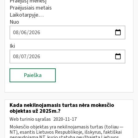
Praėjusį mėnesį
Praėjusiais metais
Laikotarpyje…
Nuo
Iki
Paieška
Kada nekilnojamasis turtas nėra mokesčio
objektas už 2025m.?
Web turinio sąrašas
2020-11-17
Mokesčio objektas yra nekilnojamasis turtas (toliau ―
NT), esantis Lietuvos Respublikoje, išskyrus, faktiškai
nenaudojamą NT, kurio statyba neužbaigta Lietuvos