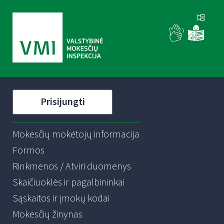
Prisijungti
Mokesčių mokėtojų informacija
Formos
Rinkmenos / Atviri duomenys
Skaičiuoklės ir pagalbininkai
Sąskaitos ir įmokų kodai
Mokesčių žinynas