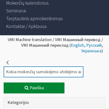
Mokesčių kalendorius
Seminarai
Tarptautinis apmokestinimas
Kontaktai / Apklausa
VMI Machine translation / VMI Машинный перевод /
VMI Машинний переклад (
English
,
Русский
,
Українська
)
Paieška
Kategorijos