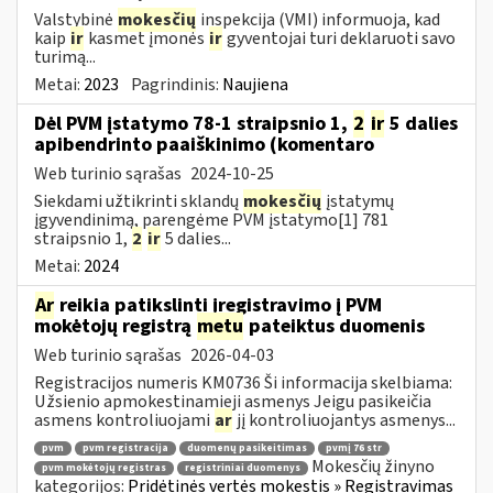
Valstybinė
mokesčių
inspekcija (VMI) informuoja, kad
kaip
ir
kasmet įmonės
ir
gyventojai turi deklaruoti savo
turimą...
Metai:
2023
Pagrindinis:
Naujiena
Dėl PVM įstatymo 78-1 straipsnio 1,
2
ir
5 dalies
apibendrinto paaiškinimo (komentaro
Web turinio sąrašas
2024-10-25
Siekdami užtikrinti sklandų
mokesčių
įstatymų
įgyvendinimą, parengėme PVM įstatymo[1] 781
straipsnio 1,
2
ir
5 dalies...
Metai:
2024
Ar
reikia patikslinti įregistravimo į PVM
mokėtojų registrą
metu
pateiktus duomenis
Web turinio sąrašas
2026-04-03
Registracijos numeris KM0736 Ši informacija skelbiama:
Užsienio apmokestinamieji asmenys Jeigu pasikeičia
asmens kontroliuojami
ar
jį kontroliuojantys asmenys...
pvm
pvm registracija
duomenų pasikeitimas
pvmį 76 str
Mokesčių žinyno
pvm mokėtojų registras
registriniai duomenys
kategorijos:
Pridėtinės vertės mokestis » Registravimas