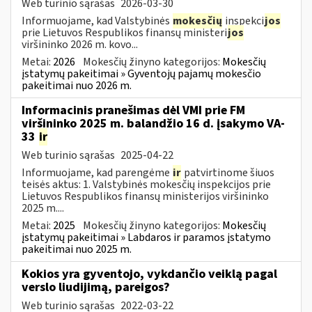
Web turinio sąrašas
2026-03-30
Informuojame, kad Valstybinės
mokesčių
inspekci
jos
prie Lietuvos Respublikos finansų ministeri
jos
viršininko 2026 m. kovo...
Metai:
2026
Mokesčių žinyno kategorijos:
Mokesčių
įstatymų pakeitimai » Gyventojų pajamų mokesčio
pakeitimai nuo 2026 m.
Informacinis pranešimas dėl VMI prie FM
viršininko 2025 m. balandžio 16 d. įsakymo VA-
33
ir
Web turinio sąrašas
2025-04-22
Informuojame, kad parengėme
ir
patvirtinome šiuos
teisės aktus: 1. Valstybinės mokesčių inspekcijos prie
Lietuvos Respublikos finansų ministerijos viršininko
2025 m....
Metai:
2025
Mokesčių žinyno kategorijos:
Mokesčių
įstatymų pakeitimai » Labdaros ir paramos įstatymo
pakeitimai nuo 2025 m.
Kokios yra gyventojo, vykdančio veiklą pagal
verslo liudijimą, pareigos?
Web turinio sąrašas
2022-03-22