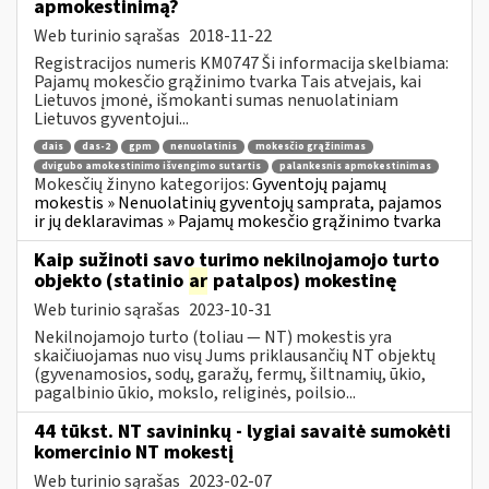
apmokestinimą?
Web turinio sąrašas
2018-11-22
Registracijos numeris KM0747 Ši informacija skelbiama:
Pajamų mokesčio grąžinimo tvarka Tais atvejais, kai
Lietuvos įmonė, išmokanti sumas nenuolatiniam
Lietuvos gyventojui...
dais
das-2
gpm
nenuolatinis
mokesčio grąžinimas
dvigubo amokestinimo išvengimo sutartis
palankesnis apmokestinimas
Mokesčių žinyno kategorijos:
Gyventojų pajamų
mokestis » Nenuolatinių gyventojų samprata, pajamos
ir jų deklaravimas » Pajamų mokesčio grąžinimo tvarka
Kaip sužinoti savo turimo nekilnojamojo turto
objekto (statinio
ar
patalpos) mokestinę
Web turinio sąrašas
2023-10-31
Nekilnojamojo turto (toliau ― NT) mokestis yra
skaičiuojamas nuo visų Jums priklausančių NT objektų
(gyvenamosios, sodų, garažų, fermų, šiltnamių, ūkio,
pagalbinio ūkio, mokslo, religinės, poilsio...
44 tūkst. NT savininkų - lygiai savaitė sumokėti
komercinio NT mokestį
Web turinio sąrašas
2023-02-07