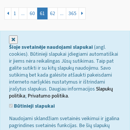
1
...
60
61
62
...
365
Uždaryti
Šioje svetainėje naudojami slapukai
(angl.
cookies). Būtinieji slapukai įdiegiami automatiškai
ir jiems nėra reikalingas Jūsų sutikimas. Taip pat
galite sutikti ir su kitų slapukų naudojimu. Savo
sutikimą bet kada galėsite atšaukti pakeisdami
interneto naršyklės nustatymus ir ištrindami
įrašytus slapukus. Daugiau informacijos
Slapukų
politika
;
Privatumo politika.
Būtinieji slapukai
Naudojami sklandžiam svetainės veikimui ir įgalina
pagrindines svetainės funkcijas. Be šių slapukų