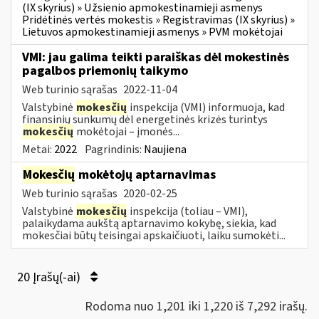
(IX skyrius) » Užsienio apmokestinamieji asmenys
Pridėtinės vertės mokestis » Registravimas (IX skyrius) »
Lietuvos apmokestinamieji asmenys » PVM mokėtojai
VMI: jau galima teikti paraiškas dėl mokestinės
pagalbos priemonių taikymo
Web turinio sąrašas
2022-11-04
Valstybinė
mokesčių
inspekcija (VMI) informuoja, kad
finansinių sunkumų dėl energetinės krizės turintys
mokesčių
mokėtojai – įmonės...
Metai:
2022
Pagrindinis:
Naujiena
Mokesčių
mokėtojų aptarnavimas
Web turinio sąrašas
2020-02-25
Valstybinė
mokesčių
inspekcija (toliau – VMI),
palaikydama aukštą aptarnavimo kokybę, siekia, kad
mokesčiai būtų teisingai apskaičiuoti, laiku sumokėti...
20 Įrašų(-ai)
Rodoma nuo 1,201 iki 1,220 iš 7,292 irašų.