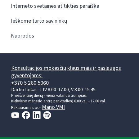
Interneto svetainės atitikties paraiška
Ieškome turto savininkų
Nuorodos
Konsultacijos mokesčių klausimais ir paslaugos
gyventojams:
+370 5 260 5060
Darbo laikas: I-IV 8.00-17.00, V 8.00-15.45.
Prieššventinę dieną - viena valanda trumpiau.
Kiekvieno mėnesio antrą penktadienį 8.00 val. - 12.00 val.
Mano VMI
Paklausimas per