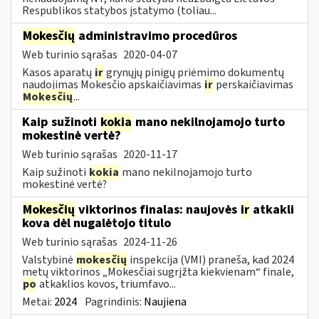
Respublikos statybos įstatymo (toliau...
Mokesčių
administravimo procedūros
Web turinio sąrašas
2020-04-07
Kasos aparatų
ir
grynųjų pinigų priėmimo dokumentų
naudojimas Mokesčio apskaičiavimas
ir
perskaičiavimas
Mokesčių
...
Kaip sužinoti
kokia
mano nekilnojamojo turto
mokestinė vertė?
Web turinio sąrašas
2020-11-17
Kaip sužinoti
kokia
mano nekilnojamojo turto
mokestinė vertė?
Mokesčių
viktorinos finalas: naujovės
ir
atkakli
kova dėl nugalėtojo titulo
Web turinio sąrašas
2024-11-26
Valstybinė
mokesčių
inspekcija (VMI) praneša, kad 2024
metų viktorinos „Mokesčiai sugrįžta kiekvienam“ finale,
po
atkaklios kovos, triumfavo...
Metai:
2024
Pagrindinis:
Naujiena