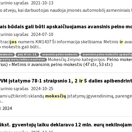
urinio sąrašas
2021-10-13
o atveju, kai darbuotojas naudoja įmonės automobilį asmeniniais ti
ais būdais gali būti apskaičiuojamas avansinis pelno m
urinio sąrašas
2024-07-10
traci
jos
numeris KM1437 Ši informacija skelbiama: Metinis
ir
avan
 mokestis gali būti...
 mokestis
pmį 47 str. 2 d.
avansinis pelno mokestis
avansinio pelno mokesčio apskaiči
Mokesčių žinyno kategorijos:
Pelno mokes
praeitų metų veiklos rezultatus
rius) » Metinis ir avansinis pelno mokestis (47 str., 53 str.)
PVM įstatymo 78-1 straipsnio 1,
2
ir
5 dalies apibendrin
urinio sąrašas
2024-10-25
ami užtikrinti sklandų
mokesčių
įstatymų įgyvendinimą, parengė
...
:
2024
ūkst. gyventojų laiku deklaravo 12 mln. eurų nekilnoja