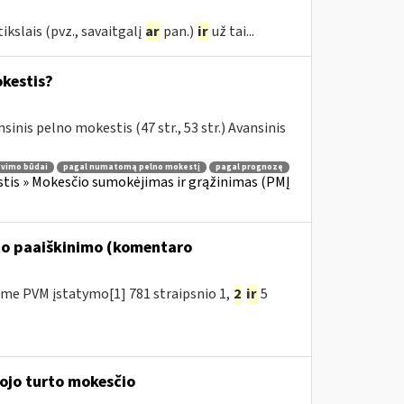
kslais (pvz., savaitgalį
ar
pan.)
ir
už tai...
okestis?
sinis pelno mokestis (47 str., 53 str.) Avansinis
avimo būdai
pagal numatomą pelno mokestį
pagal prognozę
tis » Mokesčio sumokėjimas ir grąžinimas (PMĮ
to paaiškinimo (komentaro
me PVM įstatymo[1] 781 straipsnio 1,
2
ir
5
mojo turto mokesčio