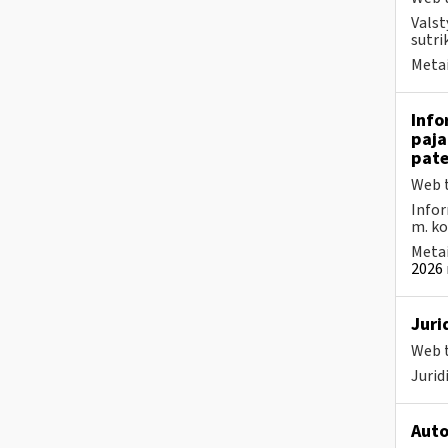
Valst
sutri
Metai
Info
paja
pate
Web t
Infor
m. kov
Metai
2026 
Juri
Web t
Juri
Auto