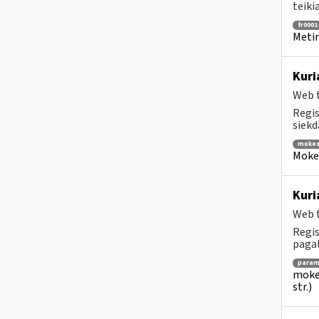
teiki
fr0001
Metin
Kuri
Web t
Regis
siekd
mokes
Mokes
Kuri
Web t
Regis
pagalb
para
mokes
str.)