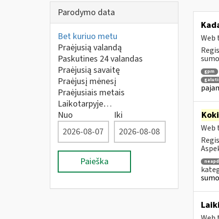
Parodymo data
Kad
Bet kuriuo metu
Web t
Praėjusią valandą
Regis
Paskutines 24 valandas
sumok
Praėjusią savaitę
gpm
Praėjusį mėnesį
galuti
pajam
Praėjusiais metais
Laikotarpyje…
Nuo
Iki
Kok
Web t
Regis
Aspek
Paieška
neapd
kateg
sumo
Laik
Web t