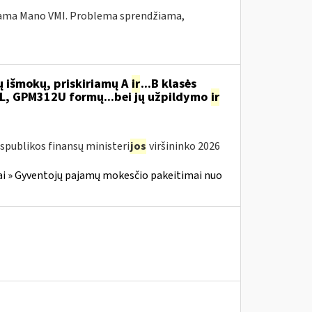
ekiama Mano VMI. Problema sprendžiama,
ų išmokų, priskiriamų A
ir
...B klasės
, GPM312U formų...bei jų užpildymo
ir
spublikos finansų ministeri
jos
viršininko 2026
i » Gyventojų pajamų mokesčio pakeitimai nuo