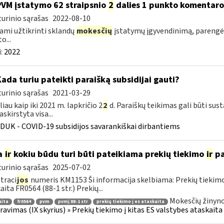
PVM įstatymo 62 straipsnio
2
dalies 1 punkto komentar
urinio sąrašas
2022-08-10
ami užtikrinti sklandų
mokesčių
įstatymų įgyvendinimą, pareng
o...
:
2022
Kada turiu pateikti paraišką subsidijai gauti?
urinio sąrašas
2021-03-29
liau kaip iki 2021 m. lapkričio 2
2
d. Paraiškų teikimas gali būti sus
skirstyta visa...
DUK - COVID-19 subsidijos savarankiškai dirbantiems
a
ir
kokiu būdu turi būti pateikiama prekių tiekimo
ir
pa
urinio sąrašas
2025-07-02
traci
jos
numeris KM1153 Ši informacija skelbiama: Prekių tiekim
aita FR0564 (88-1 str.) Prekių...
Mokesčių žinyno
aita
fr0564
pvm
pvmį 88-1 str
prekių tiekimo į es ataskaita
ravimas (IX skyrius) » Prekių tiekimo į kitas ES valstybes ataskaita 