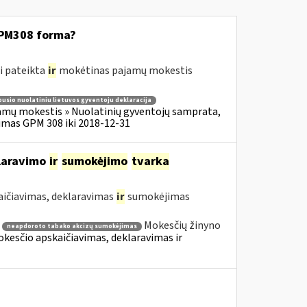
GPM308 forma?
i pateikta
ir
mokėtinas pajamų mokestis
usio nuolatiniu lietuvos gyventoju deklaracija
amų mokestis » Nuolatinių gyventojų samprata,
imas GPM 308 iki 2018-12-31
klaravimo
ir
sumokėjimo
tvarka
aičiavimas, deklaravimas
ir
sumokėjimas
Mokesčių žinyno
neapdoroto tabako akcizų sumokėjimas
Mokesčio apskaičiavimas, deklaravimas ir