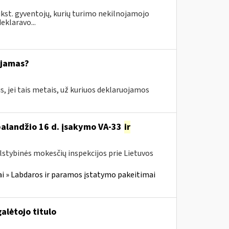
ūkst. gyventojų, kurių turimo nekilnojamojo
eklaravo...
ajamas?
s, jei tais metais, už kuriuos deklaruojamos
 balandžio 16 d. įsakymo VA-33
ir
alstybinės mokesčių inspekcijos prie Lietuvos
i » Labdaros ir paramos įstatymo pakeitimai
alėtojo titulo