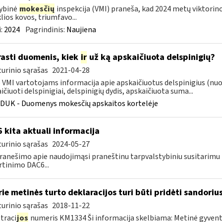
ybinė
mokesčių
inspekcija (VMI) praneša, kad 2024 metų viktorin
lios kovos, triumfavo...
:
2024
Pagrindinis:
Naujiena
rasti duomenis, kiek
ir
už ką apskaičiuota delspinigių?
urinio sąrašas
2021-04-28
VMI vartotojams informacija apie apskaičiuotus delspinigius (nuo k
ičiuoti delspinigiai, delspinigių dydis, apskaičiuota suma...
DUK - Duomenys mokesčių apskaitos kortelėje
 kita aktuali informacija
urinio sąrašas
2024-05-27
ranešimo apie naudojimąsi praneštinu tarpvalstybiniu susitarim
rtinimo DAC6...
ie metinės turto deklaracijos turi būti pridėti sandori
urinio sąrašas
2018-11-22
traci
jos
numeris KM1334 Ši informacija skelbiama: Metinė gyvento