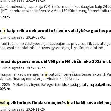
urinio sąrašas
2025-12-16
ybinė mokesčių inspekcija (VMI) informuoja, kad daugiau kaip 24 t
 (NT) bendra mokestinė vertė viršija 150 tūkst. eurų, šiemet laiku d
:
2025
a
ir
kaip reikia deklaruoti užsienio valstybėse gautas p
urinio sąrašas
2019-03-01
ruoti užsienio valstybėse gautas pajamas privalote tik tais atvejai
os, esate nuolatinis Lietuvos gyventojas, t. y.: Jūsų nuolatinė...
rmacinis pranešimas dėl VMI prie FM viršininko 2025 m.
urinio sąrašas
2025-04-22
rmuojame, kad parengėme
ir
patvirtinome šiuos teisės aktus: 1. V
blikos finansų ministerijos viršininko 2025 m....
:
2025
Mokesčių žinyno kategorijos:
Mokesčių įstatymų pakeitima
025 m.
sčių
viktorinos finalas: naujovės
ir
atkakli kova dėl nug
urinio sąrašas
2024-11-26