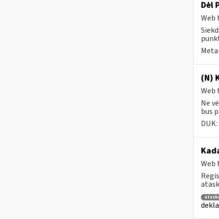
Dėl 
Web t
Siekd
punkt
Metai
(N) 
Web t
Ne vė
bus pa
DUK:
Kad
Web t
Regis
atask
atask
dekla