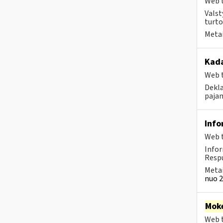
Web t
Valst
turto
Metai
Kad
Web t
Dekla
pajam
Info
Web t
Info
Respu
Metai
nuo 2
Moke
Web t