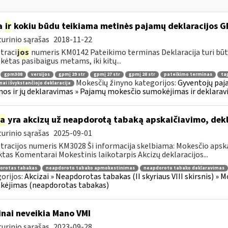
a
ir
kokiu būdu teikiama metinės pajamų deklaracijos 
urinio sąrašas
2018-11-22
traci
jos
numeris KM0142 Pateikimo terminas Deklaracija turi būt
ėtas pasibaigus metams, iki kitų...
gpm308
versijos
gpmį 29 str
gpmį 27 str
gpmį 28 str
pateikimo terminas
tap
Mokesčių žinyno kategorijos:
Gyventojų paj
nai išvykstančiojo deklaracija
os ir jų deklaravimas » Pajamų mokesčio sumokėjimas ir deklarav
ia
yra akcizų už neapdorotą tabaką apskaičiavimo, de
urinio sąrašas
2025-09-01
tracijos numeris KM3028 Ši informacija skelbiama: Mokesčio apsk
tas Komentarai Mokestinis laikotarpis Akcizų deklaracijos...
orotas tabakas
neapdoroto tabako apmokestinimas
neapdoroto tabako deklaravimas
orijos:
Akcizai » Neapdorotas tabakas (II skyriaus VIII skirsnis) » 
kėjimas (neapdorotas tabakas)
inai neveikia Mano VMI
urinio sąrašas
2023-09-28