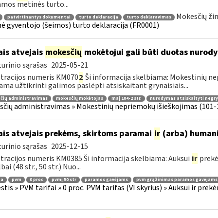
amos metinės turto...
Mokesčių žin
patvirtinantys dokumentai
turto deklaracija
turto deklaravimas
ė gyventojo (šeimos) turto deklaracija (FR0001)
ais atvejais
mokesčių
mokėtojui gali būti duotas nurody
urinio sąrašas
2025-05-21
tracijos numeris KM070
2
Ši informacija skelbiama: Mokestinių nep
ama užtikrinti galimos paslėpti atsiskaitant grynaisiais...
čių administravimas
mokesčių mokėtojas
maį 104-2 str.
nurodymas atsiskaityti negryn
čių administravimas » Mokestinių nepriemokų išieškojimas (101-1
ais atvejais prekėms, skirtoms paramai
ir
(arba) humani
urinio sąrašas
2025-12-15
tracijos numeris KM0385 Ši informacija skelbiama: Auksui
ir
prekė
ai (48 str., 50 str.) Nuo...
ma
pvm
0 proc
pvmį 50 str
paramos gavėjams
pvm grąžinimas paramos gavėjams
tis » PVM tarifai » 0 proc. PVM tarifas (VI skyrius) » Auksui ir pr