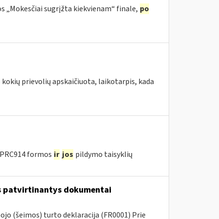
os „Mokesčiai sugrįžta kiekvienam“ finale,
po
okių prievolių apskaičiuota, laikotarpis, kada
u PRC914 formos
ir
jos
pildymo taisyklių
us patvirtinantys dokumentai
jo (šeimos) turto deklaracija (FR0001) Prie