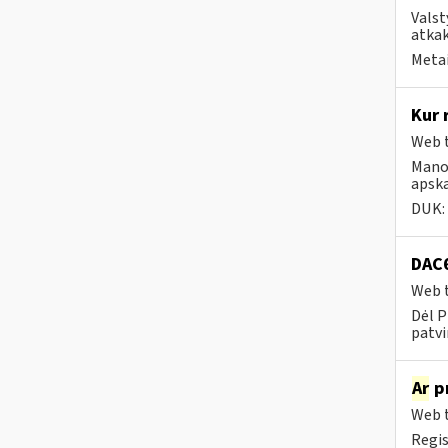
Valst
atkak
Metai
Kur 
Web t
Mano 
apska
DUK:
DAC6
Web t
Dėl P
patvi
Ar
pr
Web t
Regis