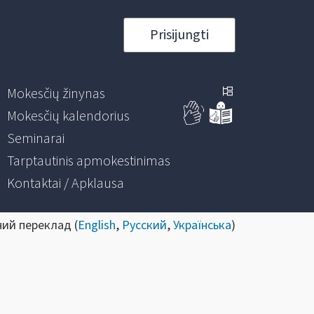
Prisijungti
Mokesčių žinynas
Mokesčių kalendorius
Seminarai
Tarptautinis apmokestinimas
Kontaktai / Apklausa
ний переклад (
English
,
Русский
,
Українська
)