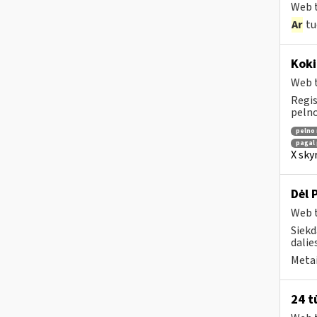
Web t
Ar
tu
Koki
Web t
Regis
pelno
pelno
pagal 
X sky
Dėl 
Web t
Siekd
dalies
Metai
24 t