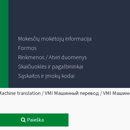
Mokesčių mokėtojų informacija
Formos
Rinkmenos / Atviri duomenys
Skaičiuoklės ir pagalbininkai
Sąskaitos ir įmokų kodai
Machine translation / VMI Машинный перевод / VMI Машин
Paieška