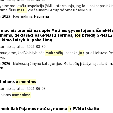
ybinė mokesčių inspekcija (VMI) informuoja, jog laikinai nepasi
kimai šiuo
metu
yra šalinami. Atsiprašome už laikinus...
:
2023
Pagrindinis:
Naujiena
rmacinis pranešimas apie Metinės gyventojams išmokėt
moms, deklaracijos GPM312 formos,
jos
priedų GPM312L
ikimo taisyklių pakeitimą
urinio sąrašas
2026-03-30
muojame, kad Valstybinės
mokesčių
inspekci
jos
prie Lietuvos Re
o...
:
2026
Mokesčių žinyno kategorijos:
Mokesčių įstatymų pakeitima
m.
diniams
asmenims
urinio sąrašas
2021-06-03
diniams
asmenims
mobiliai: Pajamos natūra, nuoma
ir
PVM atskaita