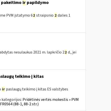
o pakeitimo
ir
papildymo
ėme PVM įstatymo 6
2
straipsnio
2
dalies 1
tabdytas nesulaukus 2021 m. lapkričio 2
2
d., jei
slaugų teikimo į kitas
o
ir
paslaugų teikimo į kitas ES valstybes
 kategorijos:
Pridėtinės vertės mokestis » PVM
FR0564 (88-1, 88-2 str.)