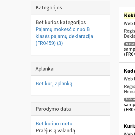
Kategorijos
Kok
Bet kurios kategorijos
Web t
Pajamų mokesčio nuo B
Regis
klasės pajamų deklaracija
Dekla
(FR0459)
(3)
fr0459
sampr
(FR0
Aplankai
Kad
Web t
Bet kurį aplanką
Regis
Nenuo
b klas
sampr
Parodymo data
(FR0
Bet kuriuo metu
Kuri
Praėjusią valandą
Web t