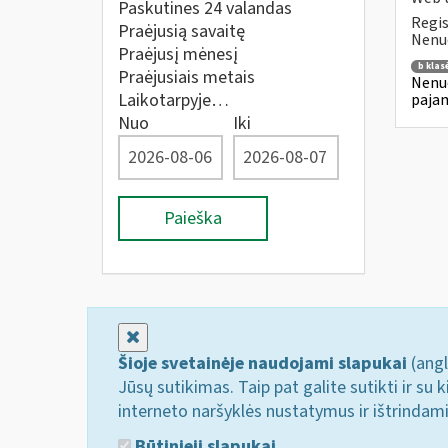
Paskutines 24 valandas
Regis
Praėjusią savaitę
Nenuo
Praėjusį mėnesį
b klas
Praėjusiais metais
Nenuo
Laikotarpyje…
pajam
Nuo
Iki
Paieška
Uždaryti
Šioje svetainėje naudojami slapukai
(angl
Jūsų sutikimas. Taip pat galite sutikti ir s
interneto naršyklės nustatymus ir ištrindam
Būtinieji slapukai