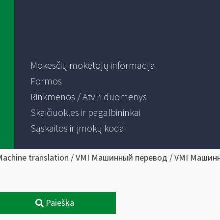
Mokesčių mokėtojų informacija
Formos
Rinkmenos / Atviri duomenys
Skaičiuoklės ir pagalbininkai
Sąskaitos ir įmokų kodai
Machine translation / VMI Машинный перевод / VMI Машин
Paieška