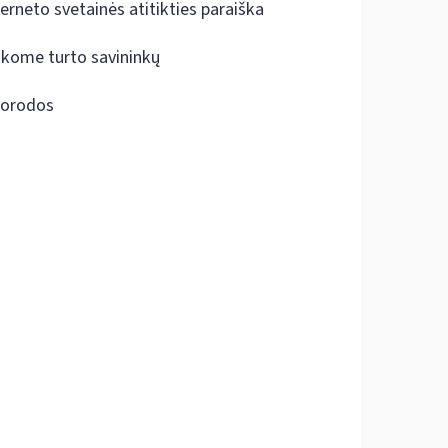
terneto svetainės atitikties paraiška
škome turto savininkų
orodos