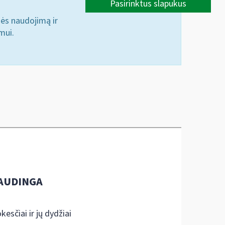
Pasirinktus slapukus
nės naudojimą ir
mui.
AUDINGA
kesčiai ir jų dydžiai