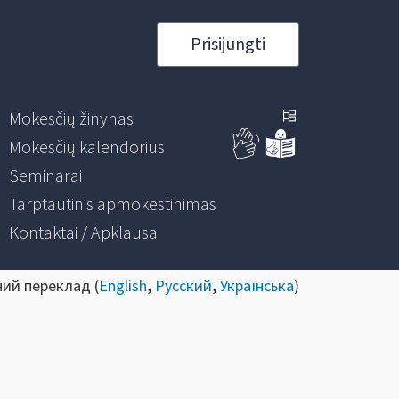
Prisijungti
Mokesčių žinynas
Mokesčių kalendorius
Seminarai
Tarptautinis apmokestinimas
Kontaktai / Apklausa
ний переклад (
English
,
Русский
,
Українська
)