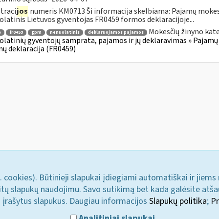
traci
jos
numeris KM0713 Ši informacija skelbiama: Pajamų mokesč
latinis Lietuvos gyventojas FR0459 formos deklaracijoje...
Mokesčių žinyno kate
ė
fr0459
gpm
nenuolatinis
deklaruojamos pajamos
latinių gyventojų samprata, pajamos ir jų deklaravimas » Pajamų
ų deklaracija (FR0459)
. cookies). Būtinieji slapukai įdiegiami automatiškai ir jiems
u kitų slapukų naudojimu. Savo sutikimą bet kada galėsite atš
i įrašytus slapukus. Daugiau informacijos
Slapukų politika
;
Pr
Analitiniai slapukai