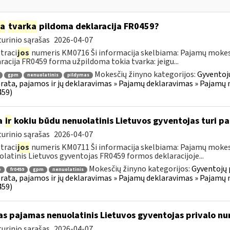
ia
tvarka
pildoma deklaracija FR0459?
urinio sąrašas
2026-04-07
traci
jos
numeris KM0716 Ši informacija skelbiama: Pajamų mokesč
racija FR0459 forma užpildoma tokia tvarka: jeigu...
Mokesčių žinyno kategorijos:
Gyventoj
gpm
nenuolatinis
pildymas
ata, pajamos ir jų deklaravimas » Pajamų deklaravimas » Pajamų 
459)
a
ir
kokiu būdu nenuolatinis Lietuvos gyventojas turi pa
urinio sąrašas
2026-04-07
traci
jos
numeris KM0711 Ši informacija skelbiama: Pajamų mokesč
latinis Lietuvos gyventojas FR0459 formos deklaracijoje...
Mokesčių žinyno kategorijos:
Gyventojų 
ė
fr0459
gpm
nenuolatinis
ata, pajamos ir jų deklaravimas » Pajamų deklaravimas » Pajamų 
459)
as pajamas nenuolatinis Lietuvos gyventojas privalo nu
urinio sąrašas
2026-04-07