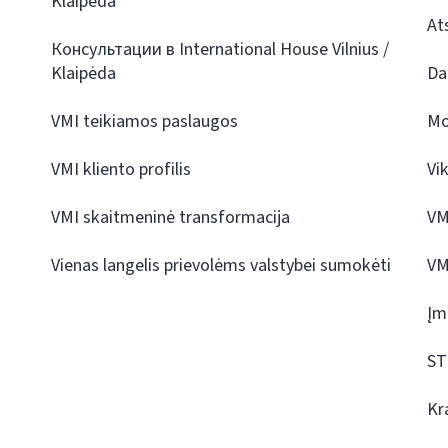
Klaipėda
At
Консультации в International House Vilnius /
Klaipėda
Da
VMI teikiamos paslaugos
Mo
VMI kliento profilis
Vi
VMI skaitmeninė transformacija
VM
Vienas langelis prievolėms valstybei sumokėti
VM
Įm
ST
Kr