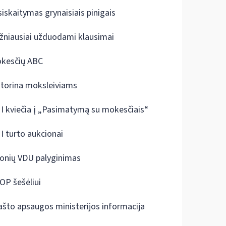
siskaitymas grynaisiais pinigais
žniausiai užduodami klausimai
kesčių ABC
ktorina moksleiviams
I kviečia į „Pasimatymą su mokesčiais“
I turto aukcionai
onių VDU palyginimas
OP šešėliui
ašto apsaugos ministerijos informacija