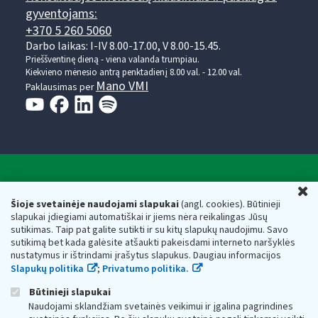
gyventojams:
+370 5 260 5060
Darbo laikas: I-IV 8.00-17.00, V 8.00-15.45.
Prieššventinę dieną - viena valanda trumpiau.
Kiekvieno mėnesio antrą penktadienį 8.00 val. - 12.00 val.
Mano VMI
Paklausimas per
Valstybinė mokesčių inspekcija prie Lietuvos
U
Respublikos finansų ministerijos
Šioje svetainėje naudojami slapukai
(angl. cookies). Būtinieji
slapukai įdiegiami automatiškai ir jiems nėra reikalingas Jūsų
Biudžetinė įstaiga. Juridinio asmens kodas — 188659752,
sutikimas. Taip pat galite sutikti ir su kitų slapukų naudojimu. Savo
adresas: Vasario 16-osios g. 14, 01107 Vilnius, Lietuva, el.paštas:
sutikimą bet kada galėsite atšaukti pakeisdami interneto naršyklės
vmi@vmi.lt
, E. pristatymo dėžutės adresas 188659752
nustatymus ir ištrindami įrašytus slapukus. Daugiau informacijos
Duomenys apie Valstybinę mokesčių inspekciją prie Lietuvos
Slapukų politika
;
Privatumo politika.
Respublikos finansų ministerijos kaupiami ir saugomi Juridinių
asmenų registre
Būtinieji slapukai
Naudojami sklandžiam svetainės veikimui ir įgalina pagrindines