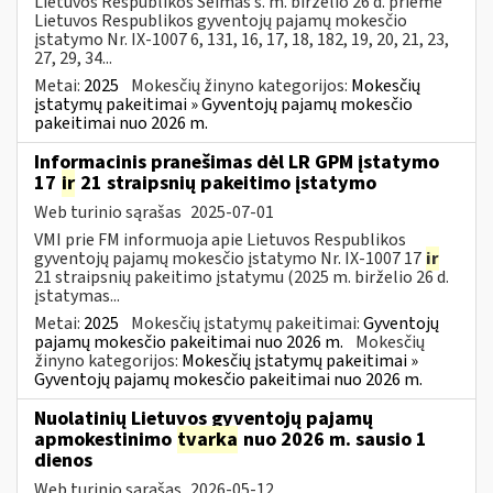
Lietuvos Respublikos Seimas š. m. birželio 26 d. priėmė
Lietuvos Respublikos gyventojų pajamų mokesčio
įstatymo Nr. IX-1007 6, 131, 16, 17, 18, 182, 19, 20, 21, 23,
27, 29, 34...
Metai:
2025
Mokesčių žinyno kategorijos:
Mokesčių
įstatymų pakeitimai » Gyventojų pajamų mokesčio
pakeitimai nuo 2026 m.
Informacinis pranešimas dėl LR GPM įstatymo
17
ir
21 straipsnių pakeitimo įstatymo
Web turinio sąrašas
2025-07-01
VMI prie FM informuoja apie Lietuvos Respublikos
gyventojų pajamų mokesčio įstatymo Nr. IX-1007 17
ir
21 straipsnių pakeitimo įstatymu (2025 m. birželio 26 d.
įstatymas...
Metai:
2025
Mokesčių įstatymų pakeitimai:
Gyventojų
pajamų mokesčio pakeitimai nuo 2026 m.
Mokesčių
žinyno kategorijos:
Mokesčių įstatymų pakeitimai »
Gyventojų pajamų mokesčio pakeitimai nuo 2026 m.
Nuolatinių Lietuvos gyventojų pajamų
apmokestinimo
tvarka
nuo 2026 m. sausio 1
dienos
Web turinio sąrašas
2026-05-12