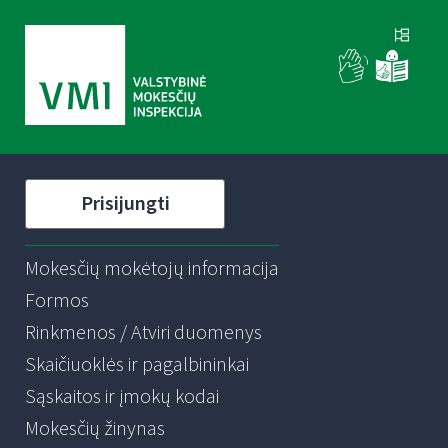
Prisijungti
Mokesčių mokėtojų informacija
Formos
Rinkmenos / Atviri duomenys
Skaičiuoklės ir pagalbininkai
Sąskaitos ir įmokų kodai
Mokesčių žinynas