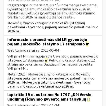
Registracijos numeris KM3827 Ši informacija skelbiama:
Gyventojų pajamų mokesčio pakeitimai nuo 2026 m.
Nuolatinių Lietuvos gyventojų pajamų apmokestinimo
tvarką nuo 2026 m. sausio 1 dienos rasite...
Mokesčių žinyno kategorijos:
Mokesčių įstatymų
pakeitimai » Gyventojų pajamų mokesčio pakeitimai nuo
2026 m.
Informacinis pranešimas dėl LR gyventojų
pajamų mokesčio įstatymo 17 straipsnio
ir
Web turinio sąrašas
2026-05-04
VMI prie FM informuoja apie Gyventojų pajamų mokesčio
įstatymo 17 straipsnio
ir
Pelno mokesčio įstatymo 12
straipsnio pakeitimus Daugiau informacijos pateikta
VMI prie FM...
Metai:
2026
Mokesčių žinyno kategorijos:
Mokesčių
įstatymų pakeitimai » Pelno mokesčio pakeitimai nuo
2026 m.
Mokesčių įstatymų pakeitimai » Gyventojų
pajamų mokesčio pakeitimai nuo 2026 m.
lapkričio 19 d. nutarimo Nr. 1797 „Dėl Verslo
liudijimų išdavimo gyventojams taisyklių
ir
Web turinio sąrašas
2025-11-24