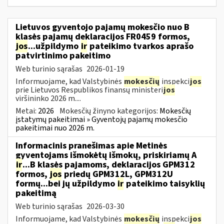
Lietuvos gyventojo pajamų mokesčio nuo B
klasės pajamų deklaracijos FR0459 formos,
jos
...užpildymo
ir
pateikimo tvarkos aprašo
patvirtinimo pakeitimo
Web turinio sąrašas
2026-01-19
Informuojame, kad Valstybinės
mokesčių
inspekci
jos
prie Lietuvos Respublikos finansų ministeri
jos
viršininko 2026 m....
Metai:
2026
Mokesčių žinyno kategorijos:
Mokesčių
įstatymų pakeitimai » Gyventojų pajamų mokesčio
pakeitimai nuo 2026 m.
Informacinis pranešimas apie Metinės
gyventojams išmokėtų išmokų, priskiriamų A
ir
...B klasės pajamoms, deklaracijos GPM312
formos,
jos
priedų GPM312L, GPM312U
formų...bei jų užpildymo
ir
pateikimo taisyklių
pakeitimą
Web turinio sąrašas
2026-03-30
Informuojame, kad Valstybinės
mokesčių
inspekci
jos