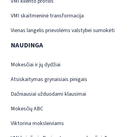
VMI kliento profilis
VMI skaitmeninė transformacija
Vienas langelis prievolėms valstybei sumokėti
NAUDINGA
Mokesčiai ir jų dydžiai
Atsiskaitymas grynaisiais pinigais
Dažniausiai užduodami klausimai
Mokesčių ABC
Viktorina moksleiviams