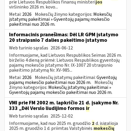
prie Lietuvos Respublikos finansų ministeri
jos
viršininko 2026 m. kovo...
Metai:
2026
Mokesčių žinyno kategorijos:
Mokesčių
įstatymų pakeitimai » Gyventojų pajamų mokesčio
pakeitimai nuo 2026 m.
Informacinis pranešimas: Dėl LR GPM įstatymo
20 straipsnio 7 dalies pakeitimo įstatymo
Web turinio sąrašas
2026-06-12
Informuojame, kad Lietuvos Respublikos Seimas 2026 m.
birželio 4 dieną priėmė: Lietuvos Respublikos gyventojų
pajamų mokesčio įstatymo Nr. IX-1007 20 straipsnio
pakeitimo įstatymą Nr. XV-985...
Metai:
2026
Mokesčių įstatymų pakeitimai:
Gyventojų
pajamų mokesčio pakeitimai nuo 2026 m.
Mokesčių
žinyno kategorijos:
Mokesčių įstatymų pakeitimai »
Gyventojų pajamų mokesčio pakeitimai nuo 2026 m.
VMI prie FM 2002 m. lapkričio 21 d. įsakymo Nr.
333 „Dėl Verslo liudijimo formos
ir
Web turinio sąrašas
2025-12-02
Informuojame, kad nuo 2025 m. gruodžio
2
d. įsigalioja
2025 m. gruodžio 1 d. priimtas Valstybinės
mokesčių