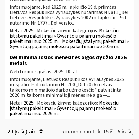
Informuojame, kad 2025 m. lapkričio 19 d. priimtas
Lietuvos Respublikos Vyriausybės nutarimas Nr. 811 „Dėl
Lietuvos Respublikos Vyriausybės 2002 m. lapkričio 19 d.
nutarimo Nr. 1797 „Dėl Verslo...
Metai:
2025
Mokesčių žinyno kategorijos:
Mokesčių
įstatymų pakeitimai » Gyventojų pajamų mokesčio
pakeitimai nuo 2025 m.
Mokesčių įstatymų pakeitimai »
Gyventojų pajamų mokesčio pakeitimai nuo 2026 m.
Dėl minimaliosios mėnesinės algos dydžio 2026
metais
Web turinio sąrašas
2025-10-21
Informuojame, Lietuvos Respublikos Vyriausybės 2025
m. spalio 16 d. nutarimu Nr. 700 „Dėl 2026 metais
taikomo minimaliojo darbo užmokesčio“ patvirtinta
2026 m. taikoma minimalioji mėnesinė alga —...
Metai:
2025
Mokesčių žinyno kategorijos:
Mokesčių
įstatymų pakeitimai » Gyventojų pajamų mokesčio
pakeitimai nuo 2026 m.
20 Įrašų(-ai)
Rodoma nuo 1 iki 15 iš 15 irašų.