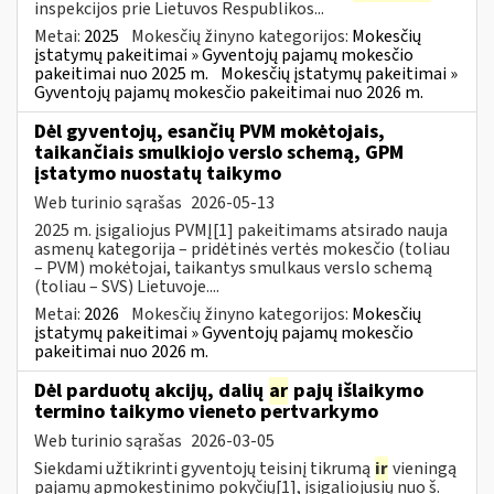
inspekcijos prie Lietuvos Respublikos...
Metai:
2025
Mokesčių žinyno kategorijos:
Mokesčių
įstatymų pakeitimai » Gyventojų pajamų mokesčio
pakeitimai nuo 2025 m.
Mokesčių įstatymų pakeitimai »
Gyventojų pajamų mokesčio pakeitimai nuo 2026 m.
Dėl gyventojų, esančių PVM mokėtojais,
taikančiais smulkiojo verslo schemą, GPM
įstatymo nuostatų taikymo
Web turinio sąrašas
2026-05-13
2025 m. įsigaliojus PVMĮ[1] pakeitimams atsirado nauja
asmenų kategorija – pridėtinės vertės mokesčio (toliau
– PVM) mokėtojai, taikantys smulkaus verslo schemą
(toliau – SVS) Lietuvoje....
Metai:
2026
Mokesčių žinyno kategorijos:
Mokesčių
įstatymų pakeitimai » Gyventojų pajamų mokesčio
pakeitimai nuo 2026 m.
Dėl parduotų akcijų, dalių
ar
pajų išlaikymo
termino taikymo vieneto pertvarkymo
Web turinio sąrašas
2026-03-05
Siekdami užtikrinti gyventojų teisinį tikrumą
ir
vieningą
pajamų apmokestinimo pokyčių[1], įsigaliojusių nuo š.