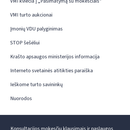
VMI kviečia į „Pasimatymą su mokesčiais“
VMI turto aukcionai
Įmonių VDU palyginimas
STOP šešėliui
Krašto apsaugos ministerijos informacija
Interneto svetainės atitikties paraiška
Ieškome turto savininkų
Nuorodos
Konsultacijos mokesčių klausimais ir paslaugos