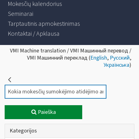
Mokesčių kalendorius
Seminarai
Tarptautinis apmokestinimas
Kontaktai / Apklausa
VMI Machine translation / VMI Машинный перевод /
VMI Машинний переклад (
English
,
Русский
,
Українська
)
Paieška
Kategorijos