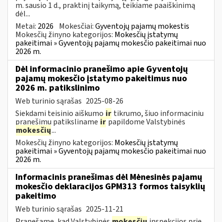
m. sausio 1 d., praktinį taikymą, teikiame paaiškinimą
dėl...
Metai:
2026
Mokesčiai:
Gyventojų pajamų mokestis
Mokesčių žinyno kategorijos:
Mokesčių įstatymų
pakeitimai » Gyventojų pajamų mokesčio pakeitimai nuo
2026 m.
Dėl informacinio pranešimo apie Gyventojų
pajamų mokesčio įstatymo pakeitimus nuo
2026 m. patikslinimo
Web turinio sąrašas
2025-08-26
Siekdami teisinio aiškumo
ir
tikrumo, šiuo informaciniu
pranešimu patiksliname
ir
papildome Valstybinės
mokesčių
...
Mokesčių žinyno kategorijos:
Mokesčių įstatymų
pakeitimai » Gyventojų pajamų mokesčio pakeitimai nuo
2026 m.
Informacinis pranešimas dėl Mėnesinės pajamų
mokesčio deklaracijos GPM313 formos taisyklių
pakeitimo
Web turinio sąrašas
2025-11-21
Pranešame, kad Valstybinės
mokesčių
inspekcijos prie