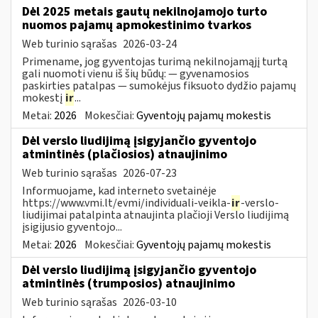
Dėl 2025 metais gautų nekilnojamojo turto
nuomos pajamų apmokestinimo tvarkos
Web turinio sąrašas
2026-03-24
Primename, jog gyventojas turimą nekilnojamąjį turtą
gali nuomoti vienu iš šių būdų: — gyvenamosios
paskirties patalpas — sumokėjus fiksuoto dydžio pajamų
mokestį
ir
...
Metai:
2026
Mokesčiai:
Gyventojų pajamų mokestis
Dėl verslo liudijimą įsigyjančio gyventojo
atmintinės (plačiosios) atnaujinimo
Web turinio sąrašas
2026-07-23
Informuojame, kad interneto svetainėje
https://www.vmi.lt/evmi/individuali-veikla-
ir
-verslo-
liudijimai patalpinta atnaujinta plačioji Verslo liudijimą
įsigijusio gyventojo...
Metai:
2026
Mokesčiai:
Gyventojų pajamų mokestis
Dėl verslo liudijimą įsigyjančio gyventojo
atmintinės (trumposios) atnaujinimo
Web turinio sąrašas
2026-03-10