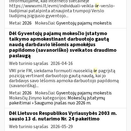
Informuojame, kad interneto svetainėje
https://www.vmi.lt/evmi/individuali-veikla-
ir
-verslo-
liudijimai patalpinta atnaujinta trumpoji Verslo
liudijimą įsigijusio gyventojo...
Metai:
2026
Mokesčiai:
Gyventojų pajamų mokestis
Dėl Gyventojų pajamų mokesčio įstatymo
taikymo apmokestinant darbuotojo gautą
naudą darbdavio lėšomis apmokėjus
papildomo (savanoriško) sveikatos draudimo
paslaugą
Web turinio sąrašas
2026-04-16
VMI prie FM, siekdama formuoti nuoseklią
ir
pagrįstą
poziciją vertinant darbuotojo gautą naudą, kai jo
darbdavys savo lėšomis apmoka darbuotojo papildomą
(savanorišką)...
Metai:
2026
Mokesčiai:
Gyventojų pajamų mokestis
Mokesčių žinyno kategorijos:
Mokesčių įstatymų
pakeitimai » Saugumo įnašas nuo 2026 m.
Dėl Lietuvos Respublikos Vyriausybės 2003 m.
sausio 13 d. nutarimo Nr. 24 pakeitimo
Web turinio sąrašas
2026-05-29