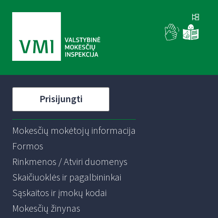
Prisijungti
Mokesčių mokėtojų informacija
Formos
Rinkmenos / Atviri duomenys
Skaičiuoklės ir pagalbininkai
Sąskaitos ir įmokų kodai
Mokesčių žinynas