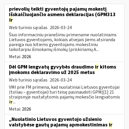
prievolių teikti gyventojų pajamų mokestį
išskaičiuojančio asmens deklaracijas (GPM313
ir
Web turinio sąrašas
2026-03-24
Šiuo informaciniu pranešimu primename nuolatiniams
Lietuvos gyventojams, kokiais atvejais jiems atsiranda
pareiga nuo kitiems gyventojams mokestiniu
laikotarpiu išmokamų išmokų (priskiriamų A...
Metai:
2026
Dėl GPM lengvatų gyvybės draudimo
ir
kitoms
įmokoms deklaravimo už 2025 metus
Web turinio sąrašas
2026-03-24
VMI prie FM primena, kad nuolatiniai Lietuvos gyventojai
(toliau – gyventojai) turi teisę pasinaudoti GPMĮ[1] 21
straipsnyje nustatytomis pajamų mokesčio lengvatomis
ir
...
Metai:
2026
„Nuolatinio Lietuvos gyventojo užsienio
valstybėse gautų pajamų apmokestinimas
ir