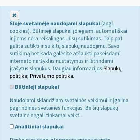
Uždaryti
Šioje svetainėje naudojami slapukai
(angl.
cookies). Būtinieji slapukai įdiegiami automatiškai
ir jiems nėra reikalingas Jūsų sutikimas. Taip pat
galite sutikti ir su kitų slapukų naudojimu. Savo
sutikimą bet kada galėsite atšaukti pakeisdami
interneto naršyklės nustatymus ir ištrindami
įrašytus slapukus. Daugiau informacijos
Slapukų
politika
;
Privatumo politika.
Būtinieji slapukai
Naudojami sklandžiam svetainės veikimui ir įgalina
pagrindines svetainės funkcijas. Be šių slapukų
svetainė negali tinkamai veikti.
Analitiniai slapukai