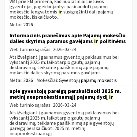
VMI prie FM primena, kad nuolatiniai Lietuvos
gyventojai, pageidaujantys pasinaudoti pajamų
mokesčio lengvatomis
ir
susigrąžinti dalį pajamų
mokesčio, išskaičiuoto...
Metai:
2026
Informacinis pranešimas apie Pajamų mokesčio
dalies skyrimą paramos gavėjams
ir
politinėms
Web turinio sąrašas
2026-03-24
Atsižvelgiant į gaunamus gyventojų paklausimus bei
vykstantį 2025 m. laikotarpio gautų pajamų
deklaravimą, teikiame paaiškinimą apie pajamų
mokesčio dalies skyrimą paramos gavėjams...
Metai:
2026
Mokesčiai:
Gyventojų pajamų mokestis
apie gyventojų pareigą perskaičiuoti 2025 m.
metinį neapmokestinamąjį pajamų dydį
ir
Web turinio sąrašas
2026-03-24
Atsižvelgiant į gaunamus gyventojų paklausimus bei
vykstantį 2025 m. laikotarpio gautų pajamų
deklaravimą, teikiame paaiškinimą apie gyventojų
pareigą perskaičiuoti 2025 m. metinį
neapmokestinamąjį...