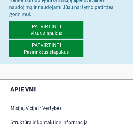
Renka statistinę informaciją apie svetainės
naudojimą ir naudojami Jūsų naršymo patirties
gerinimui.
PATVIRTINTI
Visus slapukus
PATVIRTINTI
Pasirinktus slapukus
APIE VMI
Misija, Vizija ir Vertybės
Struktūra ir kontaktinė informacija