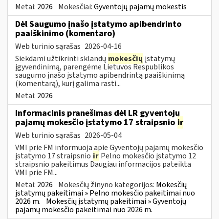
Metai:
2026
Mokesčiai:
Gyventojų pajamų mokestis
Dėl Saugumo įnašo įstatymo apibendrinto
paaiškinimo (komentaro)
Web turinio sąrašas
2026-04-16
Siekdami užtikrinti sklandų
mokesčių
įstatymų
įgyvendinimą, parengėme Lietuvos Respublikos
saugumo įnašo įstatymo apibendrintą paaiškinimą
(komentarą), kurį galima rasti...
Metai:
2026
Informacinis pranešimas dėl LR gyventojų
pajamų mokesčio įstatymo 17 straipsnio
ir
Web turinio sąrašas
2026-05-04
VMI prie FM informuoja apie Gyventojų pajamų mokesčio
įstatymo 17 straipsnio
ir
Pelno mokesčio įstatymo 12
straipsnio pakeitimus Daugiau informacijos pateikta
VMI prie FM...
Metai:
2026
Mokesčių žinyno kategorijos:
Mokesčių
įstatymų pakeitimai » Pelno mokesčio pakeitimai nuo
2026 m.
Mokesčių įstatymų pakeitimai » Gyventojų
pajamų mokesčio pakeitimai nuo 2026 m.