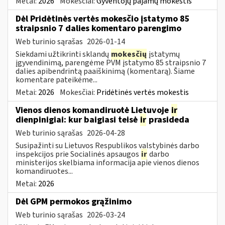
Metai:
2026
Mokesčiai:
Gyventojų pajamų mokestis
Dėl Pridėtinės vertės mokesčio įstatymo 85
straipsnio 7 dalies komentaro parengimo
Web turinio sąrašas
2026-01-14
Siekdami užtikrinti sklandų
mokesčių
įstatymų
įgyvendinimą, parengėme PVM įstatymo 85 straipsnio 7
dalies apibendrintą paaiškinimą (komentarą). Šiame
komentare pateikėme...
Metai:
2026
Mokesčiai:
Pridėtinės vertės mokestis
Vienos dienos komandiruotė Lietuvoje
ir
dienpinigiai: kur baigiasi teisė
ir
prasideda
Web turinio sąrašas
2026-04-28
Susipažinti su Lietuvos Respublikos valstybinės darbo
inspekcijos prie Socialinės apsaugos
ir
darbo
ministerijos skelbiama informacija apie vienos dienos
komandiruotes...
Metai:
2026
Dėl GPM permokos grąžinimo
Web turinio sąrašas
2026-03-24