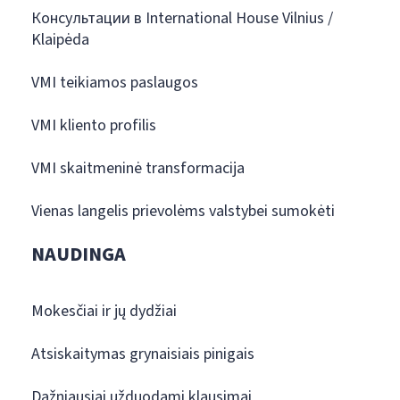
Консультации в International House Vilnius /
Klaipėda
VMI teikiamos paslaugos
VMI kliento profilis
VMI skaitmeninė transformacija
Vienas langelis prievolėms valstybei sumokėti
NAUDINGA
Mokesčiai ir jų dydžiai
Atsiskaitymas grynaisiais pinigais
Dažniausiai užduodami klausimai