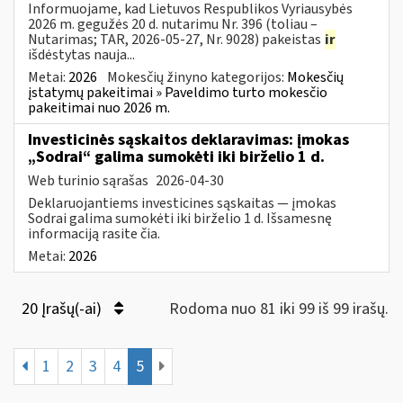
Informuojame, kad Lietuvos Respublikos Vyriausybės
2026 m. gegužės 20 d. nutarimu Nr. 396 (toliau –
Nutarimas; TAR, 2026-05-27, Nr. 9028) pakeistas
ir
išdėstytas nauja...
Metai:
2026
Mokesčių žinyno kategorijos:
Mokesčių
įstatymų pakeitimai » Paveldimo turto mokesčio
pakeitimai nuo 2026 m.
Investicinės sąskaitos deklaravimas: įmokas
„Sodrai“ galima sumokėti iki birželio 1 d.
Web turinio sąrašas
2026-04-30
Deklaruojantiems investicines sąskaitas — įmokas
Sodrai galima sumokėti iki birželio 1 d. Išsamesnę
informaciją rasite čia.
Metai:
2026
20 Įrašų(-ai)
Rodoma nuo 81 iki 99 iš 99 irašų.
1
2
3
4
5