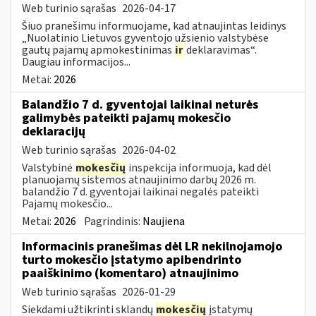
Web turinio sąrašas
2026-04-17
Šiuo pranešimu informuojame, kad atnaujintas leidinys
„Nuolatinio Lietuvos gyventojo užsienio valstybėse
gautų pajamų apmokestinimas
ir
deklaravimas“.
Daugiau informacijos...
Metai:
2026
Balandžio 7 d. gyventojai laikinai neturės
galimybės pateikti pajamų mokesčio
deklaracijų
Web turinio sąrašas
2026-04-02
Valstybinė
mokesčių
inspekcija informuoja, kad dėl
planuojamų sistemos atnaujinimo darbų 2026 m.
balandžio 7 d. gyventojai laikinai negalės pateikti
Pajamų mokesčio...
Metai:
2026
Pagrindinis:
Naujiena
Informacinis pranešimas dėl LR nekilnojamojo
turto mokesčio įstatymo apibendrinto
paaiškinimo (komentaro) atnaujinimo
Web turinio sąrašas
2026-01-29
Siekdami užtikrinti sklandų
mokesčių
įstatymų