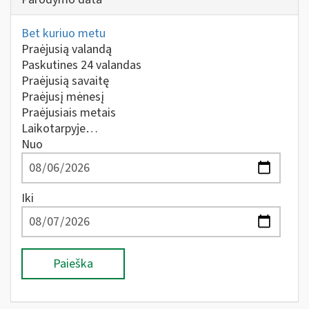
Bet kuriuo metu
Praėjusią valandą
Paskutines 24 valandas
Praėjusią savaitę
Praėjusį mėnesį
Praėjusiais metais
Laikotarpyje…
Nuo
Iki
Paieška