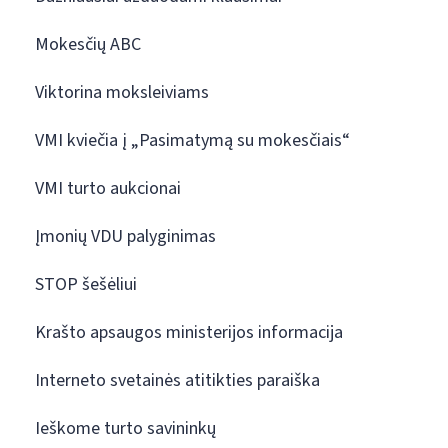
Mokesčių ABC
Viktorina moksleiviams
VMI kviečia į „Pasimatymą su mokesčiais“
VMI turto aukcionai
Įmonių VDU palyginimas
STOP šešėliui
Krašto apsaugos ministerijos informacija
Interneto svetainės atitikties paraiška
Ieškome turto savininkų