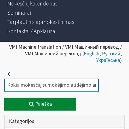
Mokesčių kalendorius
Seminarai
Tarptautinis apmokestinimas
Kontaktai / Apklausa
VMI Machine translation / VMI Машинный перевод /
VMI Машинний переклад (
English
,
Русский
,
Українська
)
Paieška
Kategorijos