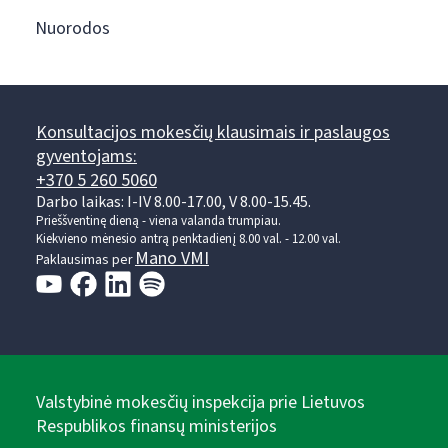
Nuorodos
Konsultacijos mokesčių klausimais ir paslaugos
gyventojams:
+370 5 260 5060
Darbo laikas: I-IV 8.00-17.00, V 8.00-15.45.
Prieššventinę dieną - viena valanda trumpiau.
Kiekvieno mėnesio antrą penktadienį 8.00 val. - 12.00 val.
Mano VMI
Paklausimas per
Valstybinė mokesčių inspekcija prie Lietuvos
Respublikos finansų ministerijos