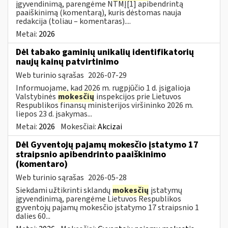
įgyvendinimą, parengėme NTMĮ[1] apibendrintą
paaiškinimą (komentarą), kuris dėstomas nauja
redakcija (toliau – komentaras)....
Metai:
2026
Dėl tabako gaminių unikalių identifikatorių
naujų kainų patvirtinimo
Web turinio sąrašas
2026-07-29
Informuojame, kad 2026 m. rugpjūčio 1 d. įsigalioja
Valstybinės
mokesčių
inspekcijos prie Lietuvos
Respublikos finansų ministerijos viršininko 2026 m.
liepos 23 d. įsakymas...
Metai:
2026
Mokesčiai:
Akcizai
Dėl Gyventojų pajamų mokesčio įstatymo 17
straipsnio apibendrinto paaiškinimo
(komentaro)
Web turinio sąrašas
2026-05-28
Siekdami užtikrinti sklandų
mokesčių
įstatymų
įgyvendinimą, parengėme Lietuvos Respublikos
gyventojų pajamų mokesčio įstatymo 17 straipsnio 1
dalies 60...