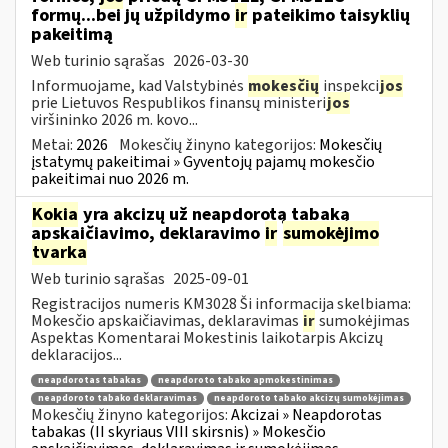
formų...bei jų užpildymo
ir
pateikimo taisyklių
pakeitimą
Web turinio sąrašas
2026-03-30
Informuojame, kad Valstybinės
mokesčių
inspekci
jos
prie Lietuvos Respublikos finansų ministeri
jos
viršininko 2026 m. kovo...
Metai:
2026
Mokesčių žinyno kategorijos:
Mokesčių
įstatymų pakeitimai » Gyventojų pajamų mokesčio
pakeitimai nuo 2026 m.
Kokia
yra akcizų už neapdorotą tabaką
apskaičiavimo, deklaravimo
ir
sumokėjimo
tvarka
Web turinio sąrašas
2025-09-01
Registracijos numeris KM3028 Ši informacija skelbiama:
Mokesčio apskaičiavimas, deklaravimas
ir
sumokėjimas
Aspektas Komentarai Mokestinis laikotarpis Akcizų
deklaracijos...
neapdorotas tabakas
neapdoroto tabako apmokestinimas
neapdoroto tabako deklaravimas
neapdoroto tabako akcizų sumokėjimas
Mokesčių žinyno kategorijos:
Akcizai » Neapdorotas
tabakas (II skyriaus VIII skirsnis) » Mokesčio