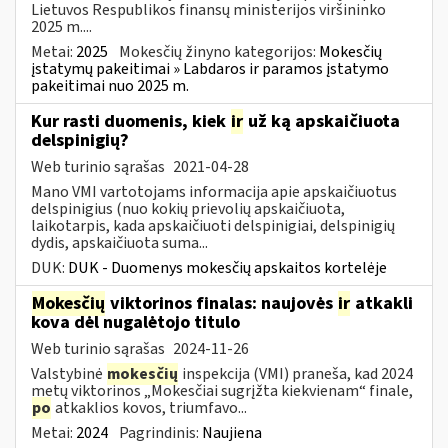
Lietuvos Respublikos finansų ministerijos viršininko
2025 m....
Metai:
2025
Mokesčių žinyno kategorijos:
Mokesčių
įstatymų pakeitimai » Labdaros ir paramos įstatymo
pakeitimai nuo 2025 m.
Kur rasti duomenis, kiek
ir
už ką apskaičiuota
delspinigių?
Web turinio sąrašas
2021-04-28
Mano VMI vartotojams informacija apie apskaičiuotus
delspinigius (nuo kokių prievolių apskaičiuota,
laikotarpis, kada apskaičiuoti delspinigiai, delspinigių
dydis, apskaičiuota suma...
DUK:
DUK - Duomenys mokesčių apskaitos kortelėje
Mokesčių
viktorinos finalas: naujovės
ir
atkakli
kova dėl nugalėtojo titulo
Web turinio sąrašas
2024-11-26
Valstybinė
mokesčių
inspekcija (VMI) praneša, kad 2024
metų viktorinos „Mokesčiai sugrįžta kiekvienam“ finale,
po
atkaklios kovos, triumfavo...
Metai:
2024
Pagrindinis:
Naujiena