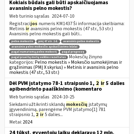
Kokiais būdais gali būti apskaičiuojamas
avansinis pelno mokestis?
Web turinio sąrašas
2024-07-10
Registraci
jos
numeris KM1437 Ši informacija skelbiama:
Metinis
ir
avansinis pelno mokestis (47 str., 53 str.)
Avansinis pelno mokestis gali būti...
pelno mokestis
pmį 47 str. 2 d.
avansinis pelno mokestis
avansinio pelno mokesčio apskaičiavimo būdai
pagal numatomą pelno mokestį
pagal prognozę
Mokesčių žinyno
pagal praeitų metų veiklos rezultatus
kategorijos:
Pelno mokestis » Mokesčio sumokėjimas ir
grąžinimas (PMĮ X skyrius) » Metinis ir avansinis pelno
mokestis (47 str., 53 str.)
Dėl PVM įstatymo 78-1 straipsnio 1,
2
ir
5 dalies
apibendrinto paaiškinimo (komentaro
Web turinio sąrašas
2024-10-25
Siekdami užtikrinti sklandų
mokesčių
įstatymų
įgyvendinimą, parengėme PVM įstatymo[1] 781
straipsnio 1,
2
ir
5 dalies...
Metai:
2024
24 tūkst. gyventojų laiku deklaravo 12 mln.