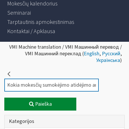
Mokesčių kalendorius
Seminarai
Tarptautinis apmokestinimas
Kontaktai / Apklausa
VMI Machine translation / VMI Машинный перевод /
VMI Машинний переклад (
English
,
Русский
,
Українська
)
Paieška
Kategorijos