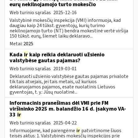
eurų nekilnojamojo turto mokesčio
Web turinio sąrašas
2025-12-16
Valstybinė mokesčių inspekcija (VMI) informuoja, kad
daugiau kaip 24 tūkst. gyventojų, kurių turimo
nekilnojamojo turto (NT) bendra mokestinė vertė viršija
150 tūkst. eurų, šiemet laiku deklaravo...
Metai:
2025
Kada
ir
kaip reikia deklaruoti užsienio
valstybėse gautas pajamas?
Web turinio sąrašas
2019-03-01
Deklaruoti užsienio valstybėse gautas pajamas privalote
tik tais atvejais, jei tais metais, už kuriuos
deklaruojamos pajamos, esate nuolatinis Lietuvos
gyventojas, t. y.: Jūsų nuolatinė...
Informacinis pranešimas dėl VMI prie FM
viršininko 2025 m. balandžio 16 d. įsakymo VA-
33
ir
Web turinio sąrašas
2025-04-22
Informuojame, kad parengėme
ir
patvirtinome šiuos
teisės aktus: 1. Valstybinės mokesčių inspekcijos prie