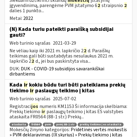
Siekdami užtikrinti sklandų
mokesčių
įstatymų
įgyvendinimą, parengėme PVM įstatymo 6
2
straipsnio
2
dalies 1 punkto...
Metai:
2022
(N) Kada turiu pateikti paraišką subsidijai
gauti?
Web turinio sąrašas
2021-03-29
Ne vėliau kaip iki 2021 m. lapkričio 2
2
d. Paraiškų
teikimas gali būti sustabdytas nesulaukus 2021 m.
lapkričio 2
2
d., jei bus paskirstyta visa...
DUK:
DUK - COVID-19 subsidijos savarankiškai
dirbantiems
Kada
ir
kokiu būdu turi būti pateikiama prekių
tiekimo
ir
paslaugų teikimo į kitas
Web turinio sąrašas
2025-07-02
Registraci
jos
numeris KM1153 Ši informacija skelbiama:
Prekių tiekimo
ir
paslaugų teikimo į kitas ES valstybes
ataskaita FR0564 (88-1 str.) Prekių...
ataskaita
fr0564
pvm
pvmį 88-1 str
prekių tiekimo į es ataskaita
Mokesčių žinyno kategorijos:
Pridėtinės vertės mokestis
» PVM deklaravimas (IX skyrius) » Prekių tiekimo į kitas