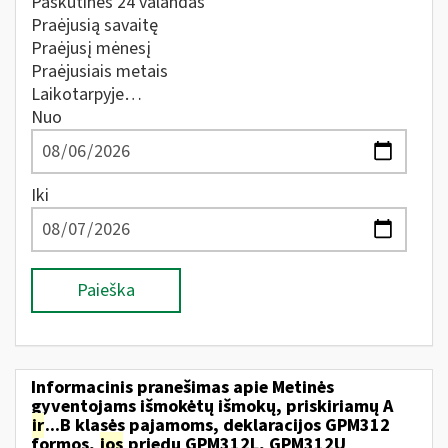
Paskutines 24 valandas
Praėjusią savaitę
Praėjusį mėnesį
Praėjusiais metais
Laikotarpyje…
Nuo
Iki
Paieška
Informacinis pranešimas apie Metinės
gyventojams išmokėtų išmokų, priskiriamų A
ir
...B klasės pajamoms, deklaracijos GPM312
formos,
jos
priedų GPM312L, GPM312U