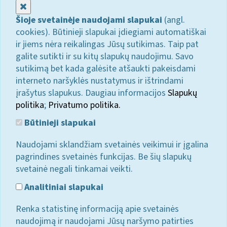
Uždaryti
Šioje svetainėje naudojami slapukai
(angl.
cookies). Būtinieji slapukai įdiegiami automatiškai
ir jiems nėra reikalingas Jūsų sutikimas. Taip pat
galite sutikti ir su kitų slapukų naudojimu. Savo
sutikimą bet kada galėsite atšaukti pakeisdami
interneto naršyklės nustatymus ir ištrindami
įrašytus slapukus. Daugiau informacijos
Slapukų
politika
;
Privatumo politika.
Būtinieji slapukai
Naudojami sklandžiam svetainės veikimui ir įgalina
pagrindines svetainės funkcijas. Be šių slapukų
svetainė negali tinkamai veikti.
Analitiniai slapukai
Renka statistinę informaciją apie svetainės
naudojimą ir naudojami Jūsų naršymo patirties