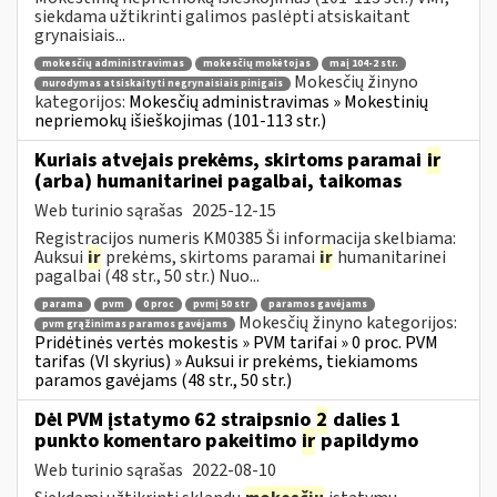
siekdama užtikrinti galimos paslėpti atsiskaitant
grynaisiais...
mokesčių administravimas
mokesčių mokėtojas
maį 104-2 str.
Mokesčių žinyno
nurodymas atsiskaityti negrynaisiais pinigais
kategorijos:
Mokesčių administravimas » Mokestinių
nepriemokų išieškojimas (101-113 str.)
Kuriais atvejais prekėms, skirtoms paramai
ir
(arba) humanitarinei pagalbai, taikomas
Web turinio sąrašas
2025-12-15
Registracijos numeris KM0385 Ši informacija skelbiama:
Auksui
ir
prekėms, skirtoms paramai
ir
humanitarinei
pagalbai (48 str., 50 str.) Nuo...
parama
pvm
0 proc
pvmį 50 str
paramos gavėjams
Mokesčių žinyno kategorijos:
pvm grąžinimas paramos gavėjams
Pridėtinės vertės mokestis » PVM tarifai » 0 proc. PVM
tarifas (VI skyrius) » Auksui ir prekėms, tiekiamoms
paramos gavėjams (48 str., 50 str.)
Dėl PVM įstatymo 62 straipsnio
2
dalies 1
punkto komentaro pakeitimo
ir
papildymo
Web turinio sąrašas
2022-08-10