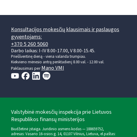
Konsultacijos mokesčių klausimais ir paslaugos
gyventojams:
+370 5 260 5060
Darbo laikas: I-IV 8.00-17.00, V 8.00-15.45.
Prieššventinę dieną - viena valanda trumpiau.
Kiekvieno mėnesio antrą penktadienį 8.00 val. - 12.00 val.
Mano VMI
Paklausimas per
Valstybinė mokesčių inspekcija prie Lietuvos
Respublikos finansų ministerijos
Biudžetinė įstaiga. Juridinio asmens kodas — 188659752,
adresas: Vasario 16-osios g. 14, 01107 Vilnius, Lietuva, el.paštas: