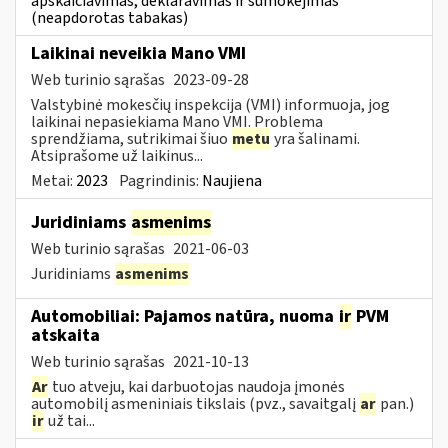
apskaičiavimas, deklaravimas ir sumokėjimas
(neapdorotas tabakas)
Laikinai neveikia Mano VMI
Web turinio sąrašas
2023-09-28
Valstybinė mokesčių inspekcija (VMI) informuoja, jog
laikinai nepasiekiama Mano VMI. Problema
sprendžiama, sutrikimai šiuo
metu
yra šalinami.
Atsiprašome už laikinus...
Metai:
2023
Pagrindinis:
Naujiena
Juridiniams
asmenims
Web turinio sąrašas
2021-06-03
Juridiniams
asmenims
Automobiliai: Pajamos natūra, nuoma
ir
PVM
atskaita
Web turinio sąrašas
2021-10-13
Ar
tuo atveju, kai darbuotojas naudoja įmonės
automobilį asmeniniais tikslais (pvz., savaitgalį
ar
pan.)
ir
už tai...