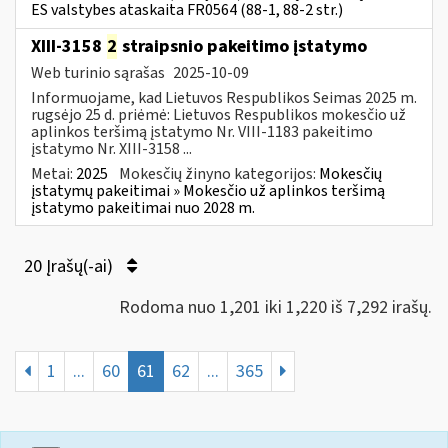
ES valstybes ataskaita FR0564 (88-1, 88-2 str.)
XIII-3158
2
straipsnio pakeitimo įstatymo
Web turinio sąrašas
2025-10-09
Informuojame, kad Lietuvos Respublikos Seimas 2025 m.
rugsėjo 25 d. priėmė: Lietuvos Respublikos mokesčio už
aplinkos teršimą įstatymo Nr. VIII-1183 pakeitimo
įstatymo Nr. XIII-3158 ...
Metai:
2025
Mokesčių žinyno kategorijos:
Mokesčių
įstatymų pakeitimai » Mokesčio už aplinkos teršimą
įstatymo pakeitimai nuo 2028 m.
20 Įrašų(-ai)
Rodoma nuo 1,201 iki 1,220 iš 7,292 irašų.
1
...
60
61
62
...
365