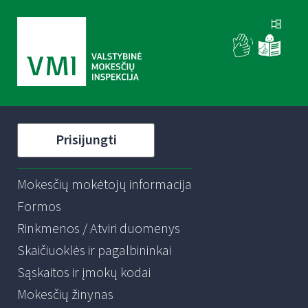
Prisijungti
Mokesčių mokėtojų informacija
Formos
Rinkmenos / Atviri duomenys
Skaičiuoklės ir pagalbininkai
Sąskaitos ir įmokų kodai
Mokesčių žinynas