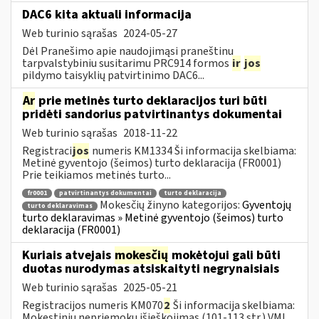
DAC6 kita aktuali informacija
Web turinio sąrašas
2024-05-27
Dėl Pranešimo apie naudojimąsi praneštinu
tarpvalstybiniu susitarimu PRC914 formos
ir
jos
pildymo taisyklių patvirtinimo DAC6...
Ar
prie metinės turto deklaracijos turi būti
pridėti sandorius patvirtinantys dokumentai
Web turinio sąrašas
2018-11-22
Registraci
jos
numeris KM1334 Ši informacija skelbiama:
Metinė gyventojo (šeimos) turto deklaracija (FR0001)
Prie teikiamos metinės turto...
fr0001
patvirtinantys dokumentai
turto deklaracija
Mokesčių žinyno kategorijos:
Gyventojų
turto deklaravimas
turto deklaravimas » Metinė gyventojo (šeimos) turto
deklaracija (FR0001)
Kuriais atvejais
mokesčių
mokėtojui gali būti
duotas nurodymas atsiskaityti negrynaisiais
Web turinio sąrašas
2025-05-21
Registracijos numeris KM070
2
Ši informacija skelbiama:
Mokestinių nepriemokų išieškojimas (101-113 str.) VMI,