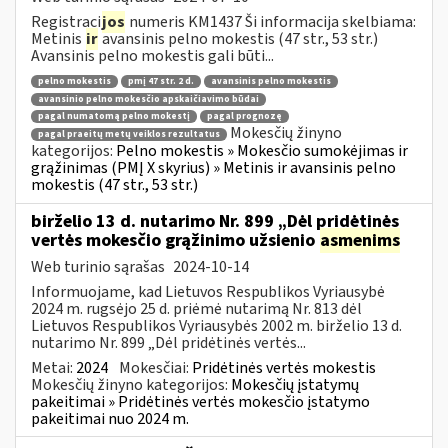
Registraci
jos
numeris KM1437 Ši informacija skelbiama:
Metinis
ir
avansinis pelno mokestis (47 str., 53 str.)
Avansinis pelno mokestis gali būti...
pelno mokestis
pmį 47 str. 2 d.
avansinis pelno mokestis
avansinio pelno mokesčio apskaičiavimo būdai
pagal numatomą pelno mokestį
pagal prognozę
Mokesčių žinyno
pagal praeitų metų veiklos rezultatus
kategorijos:
Pelno mokestis » Mokesčio sumokėjimas ir
grąžinimas (PMĮ X skyrius) » Metinis ir avansinis pelno
mokestis (47 str., 53 str.)
birželio 13 d. nutarimo Nr. 899 „Dėl pridėtinės
vertės mokesčio grąžinimo užsienio
asmenims
Web turinio sąrašas
2024-10-14
Informuojame, kad Lietuvos Respublikos Vyriausybė
2024 m. rugsėjo 25 d. priėmė nutarimą Nr. 813 dėl
Lietuvos Respublikos Vyriausybės 2002 m. birželio 13 d.
nutarimo Nr. 899 „Dėl pridėtinės vertės...
Metai:
2024
Mokesčiai:
Pridėtinės vertės mokestis
Mokesčių žinyno kategorijos:
Mokesčių įstatymų
pakeitimai » Pridėtinės vertės mokesčio įstatymo
pakeitimai nuo 2024 m.