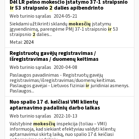
Dėl LR pelno mokesčio įstatymo 37-1 straipsnio
ir
53 straipsnio
2
dalies apibendrinto
Web turinio sąrašas
2024-05-21
Siekdami užtikrinti sklandų
mokesčių
įstatymų
įgyvendinimą, parengėme PMĮ 37-1 straipsnio
ir
53
straipsnio
2
dalies...
Metai:
2024
Registruotų gavėjų registravimas /
išregistravimas / duomenų keitimas
Web turinio sąrašas
2020-04-08
Paslaugos pavadinimas - Registruotų gavėjų
registravimas/išregistravimas/duomenų keitimas.
Paslaugos gavėjai - Lietuvos fiziniai
ir
juridiniai asmenys.
Paslaugos...
Nuo spalio 17 d. keičiasi VMI klientų
aptarnavimo padalinių darbo laikas
Web turinio sąrašas
2022-10-13
Valstybinė
mokesčių
inspekcija (toliau – VMI)
informuoja, kad siekiant efektyviau valdyti klientų
aptarnavimui skirtą laiką, nuo spalio 17 d. keičiasi