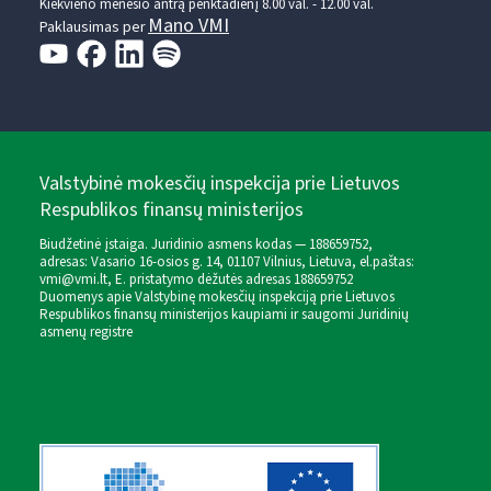
Kiekvieno mėnesio antrą penktadienį 8.00 val. - 12.00 val.
Mano VMI
Paklausimas per
Valstybinė mokesčių inspekcija prie Lietuvos
Respublikos finansų ministerijos
Biudžetinė įstaiga. Juridinio asmens kodas — 188659752,
adresas: Vasario 16-osios g. 14, 01107 Vilnius, Lietuva, el.paštas:
vmi@vmi.lt
, E. pristatymo dėžutės adresas 188659752
Duomenys apie Valstybinę mokesčių inspekciją prie Lietuvos
Respublikos finansų ministerijos kaupiami ir saugomi Juridinių
asmenų registre