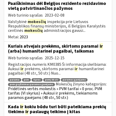
Paaiškinimas dėl Belgijos rezidento rezidavimo
vietą patvirtinančios pažymos
Web turinio sąrašas
2023-02-08
Valstybinė
mokesčių
inspekcija prie Lietuvos
Respublikos finansų ministerijos, iš Belgijos Karalystės
centinės
mokesčių
administracijos gavusi...
Metai:
2023
Kuriais atvejais prekėms, skirtoms paramai
ir
(arba) humanitarinei pagalbai, taikomas
Web turinio sąrašas
2025-12-15
Registracijos numeris KM0385 Ši informacija skelbiama:
Auksui
ir
prekėms, skirtoms paramai
ir
humanitarinei
pagalbai (48 str., 50 str.) Nuo...
parama
pvm
0 proc
pvmį 50 str
paramos gavėjams
Mokesčių žinyno kategorijos:
pvm grąžinimas paramos gavėjams
Pridėtinės vertės mokestis » PVM tarifai » 0 proc. PVM
tarifas (VI skyrius) » Auksui ir prekėms, tiekiamoms
paramos gavėjams (48 str., 50 str.)
Kada
ir
kokiu būdu turi būti pateikiama prekių
tiekimo
ir
paslaugų teikimo į kitas