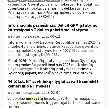
Mokesčių žinyno
fr0459
gpm
nenuolatinis
pildymas
kategorijos:
Gyventojų pajamų mokestis » Nenuolatinių
gyventojų samprata, pajamos ir jų deklaravimas »
Pajamų deklaravimas » Pajamų mokesčio nuo B klasės
pajamų deklaracija (FR0459)
Informacinis pranešimas: Dėl LR GPM įstatymo
20 straipsnio 7 dalies pakeitimo įstatymo
Web turinio sąrašas
2026-06-12
Informuojame, kad Lietuvos Respublikos Seimas 2026 m.
birželio 4 dieną priėmė: Lietuvos Respublikos gyventojų
pajamų mokesčio įstatymo Nr. IX-1007 20 straipsnio
pakeitimo įstatymą Nr. XV-985...
Metai:
2026
Mokesčių įstatymų pakeitimai:
Gyventojų
pajamų mokesčio pakeitimai nuo 2026 m.
Mokesčių
žinyno kategorijos:
Mokesčių įstatymų pakeitimai »
Gyventojų pajamų mokesčio pakeitimai nuo 2026 m.
44 tūkst. NT savininkų - lygiai savaitė sumokėti
komercinio NT mokestį
Web turinio sąrašas
2023-02-07
Valstybinė
mokesčių
inspekcija (VMI) informuoja, kad
kaip
ir
kasmet įmonės
ir
gyventojai turi deklaruoti savo
turimą...