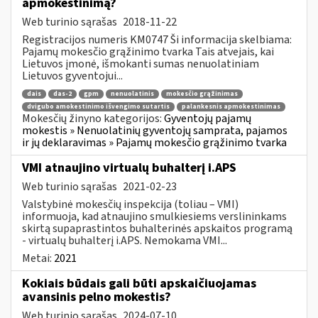
apmokestinimą?
Web turinio sąrašas
2018-11-22
Registracijos numeris KM0747 Ši informacija skelbiama:
Pajamų mokesčio grąžinimo tvarka Tais atvejais, kai
Lietuvos įmonė, išmokanti sumas nenuolatiniam
Lietuvos gyventojui...
dais
das-2
gpm
nenuolatinis
mokesčio grąžinimas
dvigubo amokestinimo išvengimo sutartis
palankesnis apmokestinimas
Mokesčių žinyno kategorijos:
Gyventojų pajamų
mokestis » Nenuolatinių gyventojų samprata, pajamos
ir jų deklaravimas » Pajamų mokesčio grąžinimo tvarka
VMI atnaujino virtualų buhalterį i.APS
Web turinio sąrašas
2021-02-23
Valstybinė mokesčių inspekcija (toliau – VMI)
informuoja, kad atnaujino smulkiesiems verslininkams
skirtą supaprastintos buhalterinės apskaitos programą
- virtualų buhalterį i.APS. Nemokama VMI...
Metai:
2021
Kokiais būdais gali būti apskaičiuojamas
avansinis pelno mokestis?
Web turinio sąrašas
2024-07-10