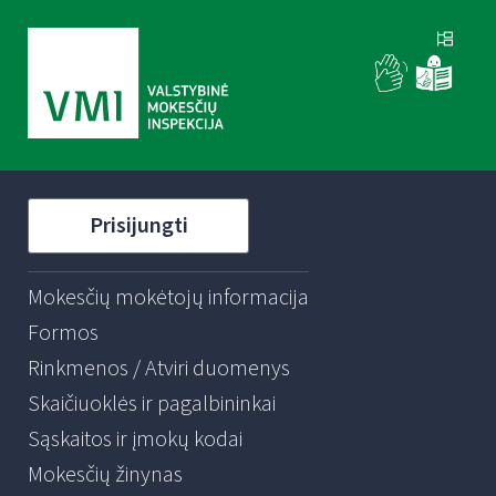
Prisijungti
Mokesčių mokėtojų informacija
Formos
Rinkmenos / Atviri duomenys
Skaičiuoklės ir pagalbininkai
Sąskaitos ir įmokų kodai
Mokesčių žinynas