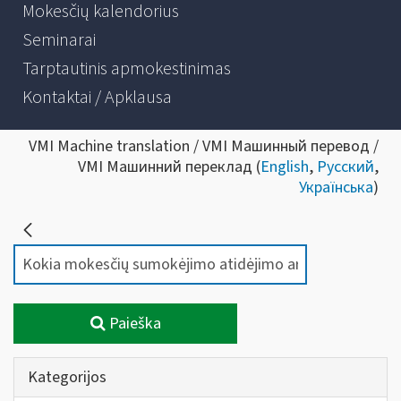
Mokesčių kalendorius
Seminarai
Tarptautinis apmokestinimas
Kontaktai / Apklausa
VMI Machine translation / VMI Машинный перевод /
VMI Машинний переклад (
English
,
Русский
,
Українська
)
Paieška
Kategorijos