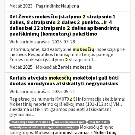
Metai:
2023
Pagrindinis:
Naujiena
Dėl Žemės mokesčio įstatymo
2
straipsnio 1
dalies, 8 straipsnio
2
dalies 3 punkto...
ir
4
dalies bei 12 straipsnio
2
dalies apibendrintų
paaiškinimų (komentarų) pakeitimo
Web turinio sąrašas
2025-07-28
Informuojame, kad Valstybinė
mokesčių
inspekcija prie
Lietuvos Respublikos finansų ministerijos parengė
Žemės mokesčio įstatymo
2
straipsnio 1...
Metai:
2025
Mokesčiai:
Žemės mokestis
Kuriais atvejais
mokesčių
mokėtojui gali būti
duotas nurodymas atsiskaityti negrynaisiais
Web turinio sąrašas
2025-05-21
Registracijos numeris KM070
2
Ši informacija skelbiama:
Mokestinių nepriemokų išieškojimas (101-113 str.) VMI,
siekdama užtikrinti galimos paslėpti atsiskaitant
grynaisiais...
mokesčių administravimas
mokesčių mokėtojas
maį 104-2 str.
Mokesčių žinyno
nurodymas atsiskaityti negrynaisiais pinigais
kategorijos:
Mokesčių administravimas » Mokestinių