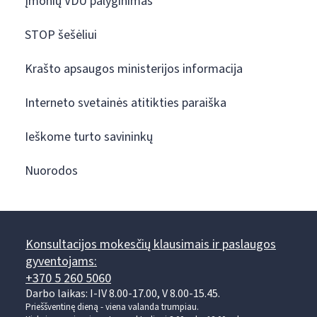
Įmonių VDU palyginimas
STOP šešėliui
Krašto apsaugos ministerijos informacija
Interneto svetainės atitikties paraiška
Ieškome turto savininkų
Nuorodos
Konsultacijos mokesčių klausimais ir paslaugos
gyventojams:
+370 5 260 5060
Darbo laikas: I-IV 8.00-17.00, V 8.00-15.45.
Prieššventinę dieną - viena valanda trumpiau.