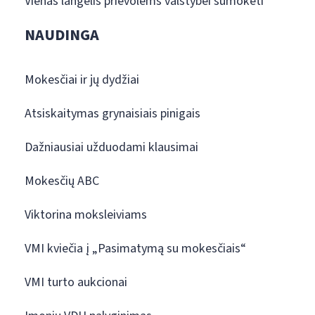
Vienas langelis prievolėms valstybei sumokėti
NAUDINGA
Mokesčiai ir jų dydžiai
Atsiskaitymas grynaisiais pinigais
Dažniausiai užduodami klausimai
Mokesčių ABC
Viktorina moksleiviams
VMI kviečia į „Pasimatymą su mokesčiais“
VMI turto aukcionai