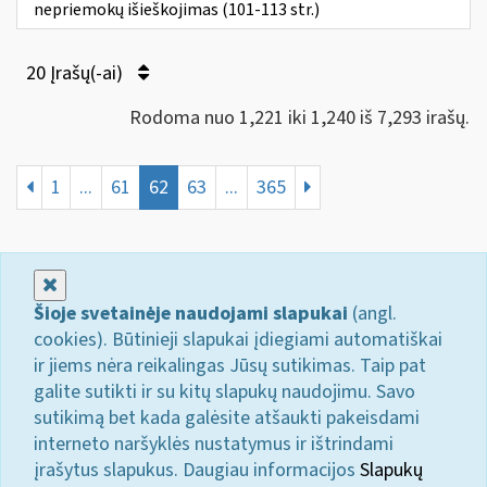
nepriemokų išieškojimas (101-113 str.)
20 Įrašų(-ai)
Rodoma nuo 1,221 iki 1,240 iš 7,293 irašų.
1
...
61
62
63
...
365
Uždaryti
Šioje svetainėje naudojami slapukai
(angl.
cookies). Būtinieji slapukai įdiegiami automatiškai
ir jiems nėra reikalingas Jūsų sutikimas. Taip pat
galite sutikti ir su kitų slapukų naudojimu. Savo
sutikimą bet kada galėsite atšaukti pakeisdami
interneto naršyklės nustatymus ir ištrindami
įrašytus slapukus. Daugiau informacijos
Slapukų