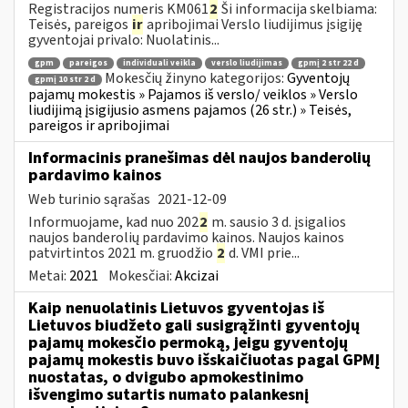
Registracijos numeris KM061
2
Ši informacija skelbiama:
Teisės, pareigos
ir
apribojimai Verslo liudijimus įsigiję
gyventojai privalo: Nuolatinis...
gpm
pareigos
individuali veikla
verslo liudijimas
gpmį 2 str 22 d
Mokesčių žinyno kategorijos:
Gyventojų
gpmį 10 str 2 d
pajamų mokestis » Pajamos iš verslo/ veiklos » Verslo
liudijimą įsigijusio asmens pajamos (26 str.) » Teisės,
pareigos ir apribojimai
Informacinis pranešimas dėl naujos banderolių
pardavimo kainos
Web turinio sąrašas
2021-12-09
Informuojame, kad nuo 202
2
m. sausio 3 d. įsigalios
naujos banderolių pardavimo kainos. Naujos kainos
patvirtintos 2021 m. gruodžio
2
d. VMI prie...
Metai:
2021
Mokesčiai:
Akcizai
Kaip nenuolatinis Lietuvos gyventojas iš
Lietuvos biudžeto gali susigrąžinti gyventojų
pajamų mokesčio permoką, jeigu gyventojų
pajamų mokestis buvo išskaičiuotas pagal GPMĮ
nuostatas, o dvigubo apmokestinimo
išvengimo sutartis numato palankesnį