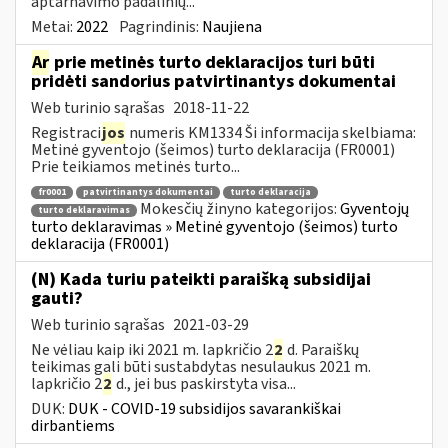
aptarnavimo padalinių...
Metai:
2022
Pagrindinis:
Naujiena
Ar
prie metinės turto deklaracijos turi būti
pridėti sandorius patvirtinantys dokumentai
Web turinio sąrašas
2018-11-22
Registraci
jos
numeris KM1334 Ši informacija skelbiama:
Metinė gyventojo (šeimos) turto deklaracija (FR0001)
Prie teikiamos metinės turto...
fr0001
patvirtinantys dokumentai
turto deklaracija
Mokesčių žinyno kategorijos:
Gyventojų
turto deklaravimas
turto deklaravimas » Metinė gyventojo (šeimos) turto
deklaracija (FR0001)
(N) Kada turiu pateikti paraišką subsidijai
gauti?
Web turinio sąrašas
2021-03-29
Ne vėliau kaip iki 2021 m. lapkričio 2
2
d. Paraiškų
teikimas gali būti sustabdytas nesulaukus 2021 m.
lapkričio 2
2
d., jei bus paskirstyta visa...
DUK:
DUK - COVID-19 subsidijos savarankiškai
dirbantiems