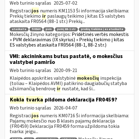
Web turinio sąrašas
2025-07-02
Registraci
jos
numeris KM1153 Ši informacija skelbiama:
Prekių tiekimo
ir
paslaugų teikimo į kitas ES valstybes
ataskaita FR0564 (88-1 str.) Prekių...
ataskaita
fr0564
pvm
pvmį 88-1 str
prekių tiekimo į es ataskaita
Mokesčių žinyno kategorijos:
Pridėtinės vertės mokestis
» PVM deklaravimas (IX skyrius) » Prekių tiekimo į kitas
ES valstybes ataskaita FR0564 (88-1, 88-2 str.)
VMI: akcininkams butus pastatė, o mokesčius
valstybei pamiršo
Web turinio sąrašas
2020-09-21
Klaipėdos apskrities valstybinė
mokesčių
inspekcija
(toliau – Klaipėdos AVMI) patikrino daugiabučių statyba
užsiimančią bendrovę
ir
nustatė, kad ši...
Kokia
tvarka
pildoma deklaracija FR0459?
Web turinio sąrašas
2026-04-07
Registraci
jos
numeris KM0716 Ši informacija skelbiama:
Pajamų mokesčio nuo B klasės pajamų deklaracija
(FR0459) Deklaracija FR0459 forma užpildoma tokia
tvarka: jeigu...