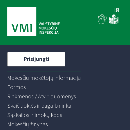
Prisijungti
Mokesčių mokėtojų informacija
Formos
Rinkmenos / Atviri duomenys
Skaičiuoklės ir pagalbininkai
Sąskaitos ir įmokų kodai
Mokesčių žinynas