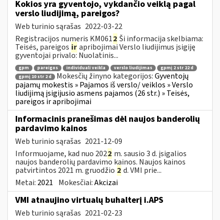
Kokios yra gyventojo, vykdančio veiklą pagal
verslo liudijimą, pareigos?
Web turinio sąrašas
2022-03-22
Registracijos numeris KM061
2
Ši informacija skelbiama:
Teisės, pareigos
ir
apribojimai Verslo liudijimus įsigiję
gyventojai privalo: Nuolatinis...
gpm
pareigos
individuali veikla
verslo liudijimas
gpmį 2 str 22 d
Mokesčių žinyno kategorijos:
Gyventojų
gpmį 10 str 2 d
pajamų mokestis » Pajamos iš verslo/ veiklos » Verslo
liudijimą įsigijusio asmens pajamos (26 str.) » Teisės,
pareigos ir apribojimai
Informacinis pranešimas dėl naujos banderolių
pardavimo kainos
Web turinio sąrašas
2021-12-09
Informuojame, kad nuo 202
2
m. sausio 3 d. įsigalios
naujos banderolių pardavimo kainos. Naujos kainos
patvirtintos 2021 m. gruodžio
2
d. VMI prie...
Metai:
2021
Mokesčiai:
Akcizai
VMI atnaujino virtualų buhalterį i.APS
Web turinio sąrašas
2021-02-23