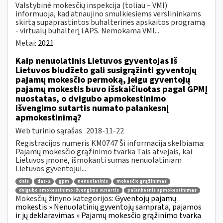
Valstybinė mokesčių inspekcija (toliau – VMI)
informuoja, kad atnaujino smulkiesiems verslininkams
skirtą supaprastintos buhalterinės apskaitos programą
- virtualų buhalterį i.APS. Nemokama VMI...
Metai:
2021
Kaip nenuolatinis Lietuvos gyventojas iš
Lietuvos biudžeto gali susigrąžinti gyventojų
pajamų mokesčio permoką, jeigu gyventojų
pajamų mokestis buvo išskaičiuotas pagal GPMĮ
nuostatas, o dvigubo apmokestinimo
išvengimo sutartis numato palankesnį
apmokestinimą?
Web turinio sąrašas
2018-11-22
Registracijos numeris KM0747 Ši informacija skelbiama:
Pajamų mokesčio grąžinimo tvarka Tais atvejais, kai
Lietuvos įmonė, išmokanti sumas nenuolatiniam
Lietuvos gyventojui...
dais
das-2
gpm
nenuolatinis
mokesčio grąžinimas
dvigubo amokestinimo išvengimo sutartis
palankesnis apmokestinimas
Mokesčių žinyno kategorijos:
Gyventojų pajamų
mokestis » Nenuolatinių gyventojų samprata, pajamos
ir jų deklaravimas » Pajamų mokesčio grąžinimo tvarka