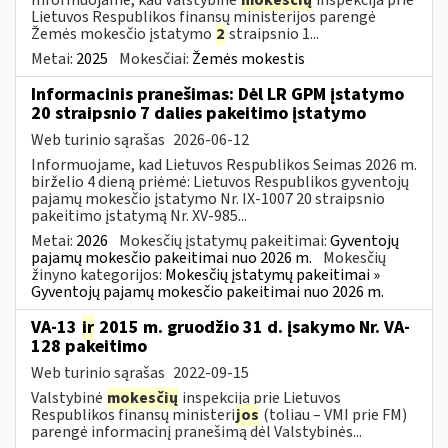
Lietuvos Respublikos finansų ministerijos parengė
Žemės mokesčio įstatymo
2
straipsnio 1...
Metai:
2025
Mokesčiai:
Žemės mokestis
Informacinis pranešimas: Dėl LR GPM įstatymo
20 straipsnio 7 dalies pakeitimo įstatymo
Web turinio sąrašas
2026-06-12
Informuojame, kad Lietuvos Respublikos Seimas 2026 m.
birželio 4 dieną priėmė: Lietuvos Respublikos gyventojų
pajamų mokesčio įstatymo Nr. IX-1007 20 straipsnio
pakeitimo įstatymą Nr. XV-985...
Metai:
2026
Mokesčių įstatymų pakeitimai:
Gyventojų
pajamų mokesčio pakeitimai nuo 2026 m.
Mokesčių
žinyno kategorijos:
Mokesčių įstatymų pakeitimai »
Gyventojų pajamų mokesčio pakeitimai nuo 2026 m.
VA-13
ir
2015 m. gruodžio 31 d. įsakymo Nr. VA-
128 pakeitimo
Web turinio sąrašas
2022-09-15
Valstybinė
mokesčių
inspekcija prie Lietuvos
Respublikos finansų ministeri
jos
(toliau – VMI prie FM)
parengė informacinį pranešimą dėl Valstybinės...