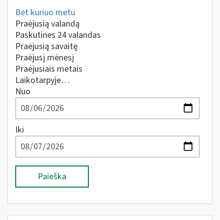
Bet kuriuo metu
Praėjusią valandą
Paskutines 24 valandas
Praėjusią savaitę
Praėjusį mėnesį
Praėjusiais metais
Laikotarpyje…
Nuo
Iki
Paieška