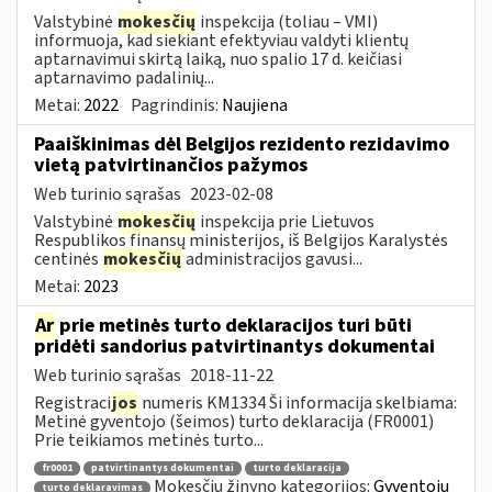
Valstybinė
mokesčių
inspekcija (toliau – VMI)
informuoja, kad siekiant efektyviau valdyti klientų
aptarnavimui skirtą laiką, nuo spalio 17 d. keičiasi
aptarnavimo padalinių...
Metai:
2022
Pagrindinis:
Naujiena
Paaiškinimas dėl Belgijos rezidento rezidavimo
vietą patvirtinančios pažymos
Web turinio sąrašas
2023-02-08
Valstybinė
mokesčių
inspekcija prie Lietuvos
Respublikos finansų ministerijos, iš Belgijos Karalystės
centinės
mokesčių
administracijos gavusi...
Metai:
2023
Ar
prie metinės turto deklaracijos turi būti
pridėti sandorius patvirtinantys dokumentai
Web turinio sąrašas
2018-11-22
Registraci
jos
numeris KM1334 Ši informacija skelbiama:
Metinė gyventojo (šeimos) turto deklaracija (FR0001)
Prie teikiamos metinės turto...
fr0001
patvirtinantys dokumentai
turto deklaracija
Mokesčių žinyno kategorijos:
Gyventojų
turto deklaravimas