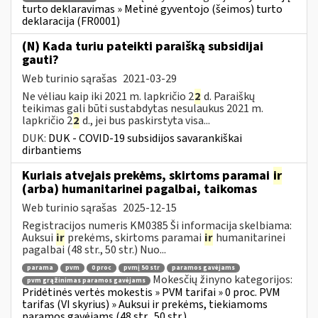
turto deklaravimas » Metinė gyventojo (šeimos) turto
deklaracija (FR0001)
(N) Kada turiu pateikti paraišką subsidijai
gauti?
Web turinio sąrašas
2021-03-29
Ne vėliau kaip iki 2021 m. lapkričio 2
2
d. Paraiškų
teikimas gali būti sustabdytas nesulaukus 2021 m.
lapkričio 2
2
d., jei bus paskirstyta visa...
DUK:
DUK - COVID-19 subsidijos savarankiškai
dirbantiems
Kuriais atvejais prekėms, skirtoms paramai
ir
(arba) humanitarinei pagalbai, taikomas
Web turinio sąrašas
2025-12-15
Registracijos numeris KM0385 Ši informacija skelbiama:
Auksui
ir
prekėms, skirtoms paramai
ir
humanitarinei
pagalbai (48 str., 50 str.) Nuo...
parama
pvm
0 proc
pvmį 50 str
paramos gavėjams
Mokesčių žinyno kategorijos:
pvm grąžinimas paramos gavėjams
Pridėtinės vertės mokestis » PVM tarifai » 0 proc. PVM
tarifas (VI skyrius) » Auksui ir prekėms, tiekiamoms
paramos gavėjams (48 str., 50 str.)