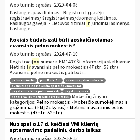
Web turinio sąrašas
2020-04-08
Paslaugos pavadinimas - Registruotų gavėjų
registravimas/išregistravimas/duomenų keitimas.
Paslaugos gavėjai - Lietuvos fiziniai
ir
juridiniai asmenys.
Paslaugos...
Kokiais būdais gali būti apskaičiuojamas
avansinis pelno mokestis?
Web turinio sąrašas
2024-07-10
Registraci
jos
numeris KM1437 Ši informacija skelbiama:
Metinis
ir
avansinis pelno mokestis (47 str., 53 str.)
Avansinis pelno mokestis gali būti...
pelno mokestis
pmį 47 str. 2 d.
avansinis pelno mokestis
avansinio pelno mokesčio apskaičiavimo būdai
pagal numatomą pelno mokestį
pagal prognozę
Mokesčių žinyno
pagal praeitų metų veiklos rezultatus
kategorijos:
Pelno mokestis » Mokesčio sumokėjimas ir
grąžinimas (PMĮ X skyrius) » Metinis ir avansinis pelno
mokestis (47 str., 53 str.)
Nuo spalio 17 d. keičiasi VMI klientų
aptarnavimo padalinių darbo laikas
Web turinio sąrašas
2022-10-13