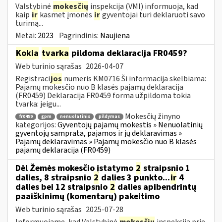
Valstybinė
mokesčių
inspekcija (VMI) informuoja, kad
kaip
ir
kasmet įmonės
ir
gyventojai turi deklaruoti savo
turimą...
Metai:
2023
Pagrindinis:
Naujiena
Kokia
tvarka
pildoma deklaracija FR0459?
Web turinio sąrašas
2026-04-07
Registraci
jos
numeris KM0716 Ši informacija skelbiama:
Pajamų mokesčio nuo B klasės pajamų deklaracija
(FR0459) Deklaracija FR0459 forma užpildoma tokia
tvarka: jeigu...
Mokesčių žinyno
fr0459
gpm
nenuolatinis
pildymas
kategorijos:
Gyventojų pajamų mokestis » Nenuolatinių
gyventojų samprata, pajamos ir jų deklaravimas »
Pajamų deklaravimas » Pajamų mokesčio nuo B klasės
pajamų deklaracija (FR0459)
Dėl Žemės mokesčio įstatymo
2
straipsnio 1
dalies, 8 straipsnio
2
dalies 3 punkto...
ir
4
dalies bei 12 straipsnio
2
dalies apibendrintų
paaiškinimų (komentarų) pakeitimo
Web turinio sąrašas
2025-07-28
Informuojame, kad Valstybinė
mokesčių
inspekcija prie