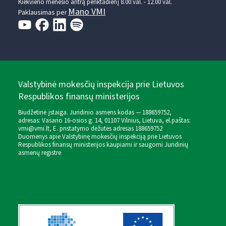
Kiekvieno mėnesio antrą penktadienį 8.00 val. - 12.00 val.
Mano VMI
Paklausimas per
Valstybinė mokesčių inspekcija prie Lietuvos
Respublikos finansų ministerijos
Biudžetinė įstaiga. Juridinio asmens kodas — 188659752,
adresas: Vasario 16-osios g. 14, 01107 Vilnius, Lietuva, el.paštas:
vmi@vmi.lt
, E. pristatymo dėžutės adresas 188659752
Duomenys apie Valstybinę mokesčių inspekciją prie Lietuvos
Respublikos finansų ministerijos kaupiami ir saugomi Juridinių
asmenų registre