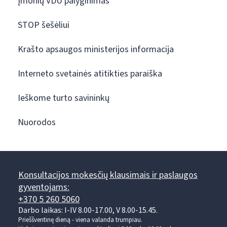
Įmonių VDU palyginimas
STOP šešėliui
Krašto apsaugos ministerijos informacija
Interneto svetainės atitikties paraiška
Ieškome turto savininkų
Nuorodos
Konsultacijos mokesčių klausimais ir paslaugos
gyventojams:
+370 5 260 5060
Darbo laikas: I-IV 8.00-17.00, V 8.00-15.45.
Prieššventinę dieną - viena valanda trumpiau.