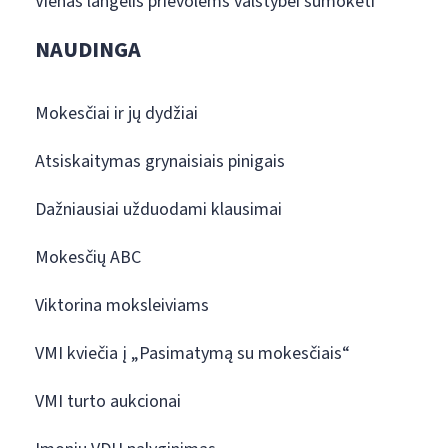
Vienas langelis prievolėms valstybei sumokėti
NAUDINGA
Mokesčiai ir jų dydžiai
Atsiskaitymas grynaisiais pinigais
Dažniausiai užduodami klausimai
Mokesčių ABC
Viktorina moksleiviams
VMI kviečia į „Pasimatymą su mokesčiais“
VMI turto aukcionai