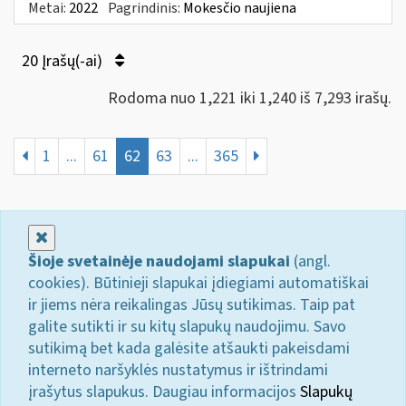
Metai:
2022
Pagrindinis:
Mokesčio naujiena
20 Įrašų(-ai)
Rodoma nuo 1,221 iki 1,240 iš 7,293 irašų.
1
...
61
62
63
...
365
Uždaryti
Šioje svetainėje naudojami slapukai
(angl.
cookies). Būtinieji slapukai įdiegiami automatiškai
ir jiems nėra reikalingas Jūsų sutikimas. Taip pat
galite sutikti ir su kitų slapukų naudojimu. Savo
sutikimą bet kada galėsite atšaukti pakeisdami
interneto naršyklės nustatymus ir ištrindami
įrašytus slapukus. Daugiau informacijos
Slapukų