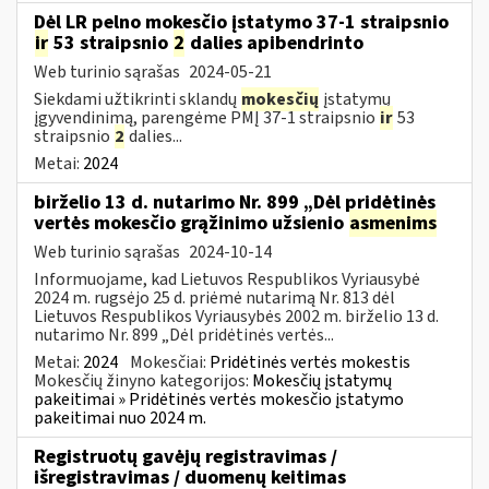
Dėl LR pelno mokesčio įstatymo 37-1 straipsnio
ir
53 straipsnio
2
dalies apibendrinto
Web turinio sąrašas
2024-05-21
Siekdami užtikrinti sklandų
mokesčių
įstatymų
įgyvendinimą, parengėme PMĮ 37-1 straipsnio
ir
53
straipsnio
2
dalies...
Metai:
2024
birželio 13 d. nutarimo Nr. 899 „Dėl pridėtinės
vertės mokesčio grąžinimo užsienio
asmenims
Web turinio sąrašas
2024-10-14
Informuojame, kad Lietuvos Respublikos Vyriausybė
2024 m. rugsėjo 25 d. priėmė nutarimą Nr. 813 dėl
Lietuvos Respublikos Vyriausybės 2002 m. birželio 13 d.
nutarimo Nr. 899 „Dėl pridėtinės vertės...
Metai:
2024
Mokesčiai:
Pridėtinės vertės mokestis
Mokesčių žinyno kategorijos:
Mokesčių įstatymų
pakeitimai » Pridėtinės vertės mokesčio įstatymo
pakeitimai nuo 2024 m.
Registruotų gavėjų registravimas /
išregistravimas / duomenų keitimas