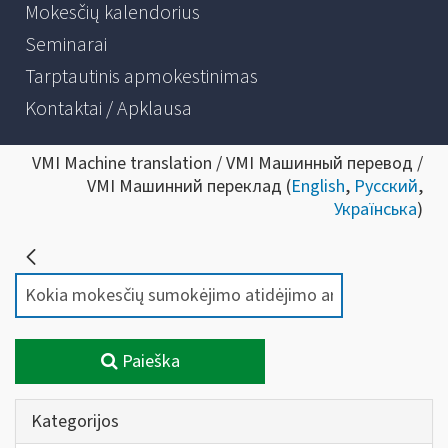
Mokesčių kalendorius
Seminarai
Tarptautinis apmokestinimas
Kontaktai / Apklausa
VMI Machine translation / VMI Машинный перевод /
VMI Машинний переклад (
English
,
Русский
,
Українська
)
Paieška
Kategorijos