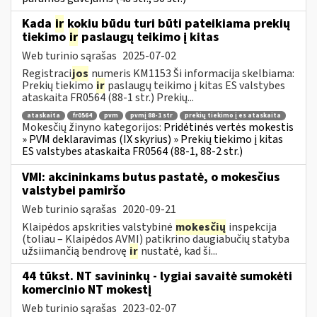
Kada
ir
kokiu būdu turi būti pateikiama prekių
tiekimo
ir
paslaugų teikimo į kitas
Web turinio sąrašas
2025-07-02
Registraci
jos
numeris KM1153 Ši informacija skelbiama:
Prekių tiekimo
ir
paslaugų teikimo į kitas ES valstybes
ataskaita FR0564 (88-1 str.) Prekių...
ataskaita
fr0564
pvm
pvmį 88-1 str
prekių tiekimo į es ataskaita
Mokesčių žinyno kategorijos:
Pridėtinės vertės mokestis
» PVM deklaravimas (IX skyrius) » Prekių tiekimo į kitas
ES valstybes ataskaita FR0564 (88-1, 88-2 str.)
VMI: akcininkams butus pastatė, o mokesčius
valstybei pamiršo
Web turinio sąrašas
2020-09-21
Klaipėdos apskrities valstybinė
mokesčių
inspekcija
(toliau – Klaipėdos AVMI) patikrino daugiabučių statyba
užsiimančią bendrovę
ir
nustatė, kad ši...
44 tūkst. NT savininkų - lygiai savaitė sumokėti
komercinio NT mokestį
Web turinio sąrašas
2023-02-07