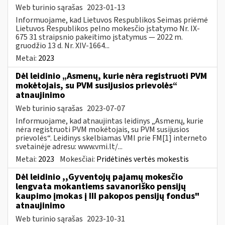
Web turinio sąrašas
2023-01-13
Informuojame, kad Lietuvos Respublikos Seimas priėmė
Lietuvos Respublikos pelno mokesčio įstatymo Nr. IX-
675 31 straipsnio pakeitimo įstatymus — 2022 m.
gruodžio 13 d. Nr. XIV-1664...
Metai:
2023
Dėl leidinio „Asmenų, kurie nėra registruoti PVM
mokėtojais, su PVM susijusios prievolės“
atnaujinimo
Web turinio sąrašas
2023-07-07
Informuojame, kad atnaujintas leidinys „Asmenų, kurie
nėra registruoti PVM mokėtojais, su PVM susijusios
prievolės“. Leidinys skelbiamas VMI prie FM[1] interneto
svetainėje adresu: www.vmi.lt/...
Metai:
2023
Mokesčiai:
Pridėtinės vertės mokestis
Dėl leidinio ,,Gyventojų pajamų mokesčio
lengvata mokantiems savanoriško pensijų
kaupimo įmokas į III pakopos pensijų fondus"
atnaujinimo
Web turinio sąrašas
2023-10-31