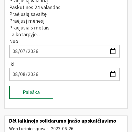
Praėjusią valandą
Paskutines 24 valandas
Praėjusią savaitę
Praėjusį mėnesį
Praėjusiais metais
Laikotarpyje…
Nuo
Iki
Paieška
Dėl laikinojo solidarumo įnašo apskaičiavimo
Web turinio sąrašas
2023-06-26