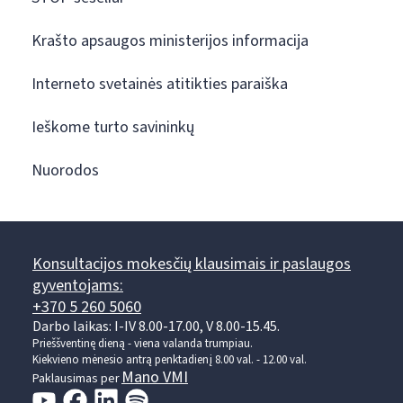
Krašto apsaugos ministerijos informacija
Interneto svetainės atitikties paraiška
Ieškome turto savininkų
Nuorodos
Konsultacijos mokesčių klausimais ir paslaugos
gyventojams:
+370 5 260 5060
Darbo laikas: I-IV 8.00-17.00, V 8.00-15.45.
Prieššventinę dieną - viena valanda trumpiau.
Kiekvieno mėnesio antrą penktadienį 8.00 val. - 12.00 val.
Mano VMI
Paklausimas per