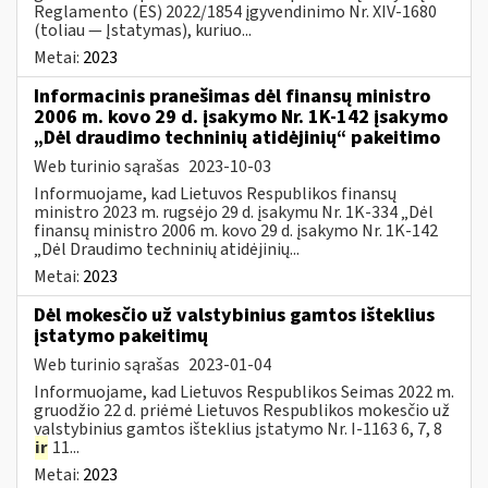
Reglamento (ES) 2022/1854 įgyvendinimo Nr. XIV-1680
(toliau — Įstatymas), kuriuo...
Metai:
2023
Informacinis pranešimas dėl finansų ministro
2006 m. kovo 29 d. įsakymo Nr. 1K-142 įsakymo
„Dėl draudimo techninių atidėjinių“ pakeitimo
Web turinio sąrašas
2023-10-03
Informuojame, kad Lietuvos Respublikos finansų
ministro 2023 m. rugsėjo 29 d. įsakymu Nr. 1K-334 „Dėl
finansų ministro 2006 m. kovo 29 d. įsakymo Nr. 1K-142
„Dėl Draudimo techninių atidėjinių...
Metai:
2023
Dėl mokesčio už valstybinius gamtos išteklius
įstatymo pakeitimų
Web turinio sąrašas
2023-01-04
Informuojame, kad Lietuvos Respublikos Seimas 2022 m.
gruodžio 22 d. priėmė Lietuvos Respublikos mokesčio už
valstybinius gamtos išteklius įstatymo Nr. I-1163 6, 7, 8
ir
11...
Metai:
2023