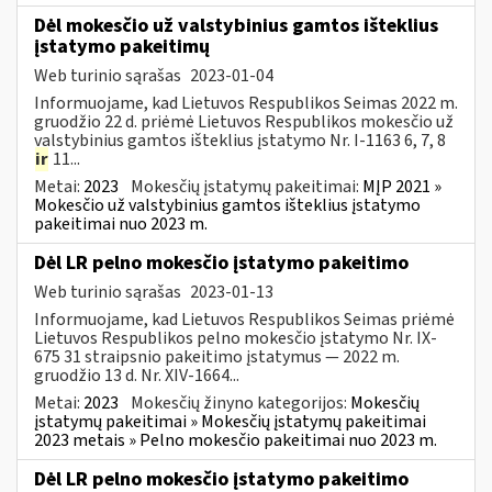
Dėl mokesčio už valstybinius gamtos išteklius
įstatymo pakeitimų
Web turinio sąrašas
2023-01-04
Informuojame, kad Lietuvos Respublikos Seimas 2022 m.
gruodžio 22 d. priėmė Lietuvos Respublikos mokesčio už
valstybinius gamtos išteklius įstatymo Nr. I-1163 6, 7, 8
ir
11...
Metai:
2023
Mokesčių įstatymų pakeitimai:
MĮP 2021 »
Mokesčio už valstybinius gamtos išteklius įstatymo
pakeitimai nuo 2023 m.
Dėl LR pelno mokesčio įstatymo pakeitimo
Web turinio sąrašas
2023-01-13
Informuojame, kad Lietuvos Respublikos Seimas priėmė
Lietuvos Respublikos pelno mokesčio įstatymo Nr. IX-
675 31 straipsnio pakeitimo įstatymus — 2022 m.
gruodžio 13 d. Nr. XIV-1664...
Metai:
2023
Mokesčių žinyno kategorijos:
Mokesčių
įstatymų pakeitimai » Mokesčių įstatymų pakeitimai
2023 metais » Pelno mokesčio pakeitimai nuo 2023 m.
Dėl LR pelno mokesčio įstatymo pakeitimo