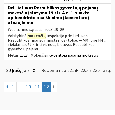
Dėl Lietuvos Respublikos gyventojų pajamų
mokesčio įstatymo 19 str. 4 d. 1 punkto
apibendrinto paaiškinimo (komentaro)
atnaujinimo
Web turinio sąrašas
2023-10-09
Valstybinė
mokesčių
inspekcija prie Lietuvos
Respublikos finansų ministerijos (toliau — VMI prie FM),
siekdama užtikrinti vienodą Lietuvos Respublikos
gyventojų pajamų...
Metai:
2023
Mokesčiai:
Gyventojų pajamų mokestis
20 Įrašų(-ai)
Rodoma nuo 221 iki 225 iš 225 irašų.
1
...
10
11
12