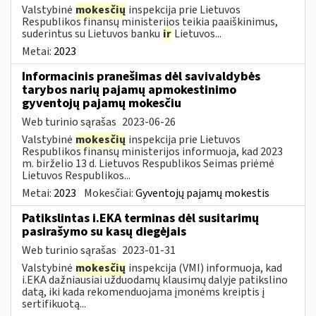
Valstybinė
mokesčių
inspekcija prie Lietuvos
Respublikos finansų ministerijos teikia paaiškinimus,
suderintus su Lietuvos banku
ir
Lietuvos...
Metai:
2023
Informacinis pranešimas dėl savivaldybės
tarybos narių pajamų apmokestinimo
gyventojų pajamų mokesčiu
Web turinio sąrašas
2023-06-26
Valstybinė
mokesčių
inspekcija prie Lietuvos
Respublikos finansų ministerijos informuoja, kad 2023
m. birželio 13 d. Lietuvos Respublikos Seimas priėmė
Lietuvos Respublikos...
Metai:
2023
Mokesčiai:
Gyventojų pajamų mokestis
Patikslintas i.EKA terminas dėl susitarimų
pasirašymo su kasų diegėjais
Web turinio sąrašas
2023-01-31
Valstybinė
mokesčių
inspekcija (VMI) informuoja, kad
i.EKA dažniausiai užduodamų klausimų dalyje patikslino
datą, iki kada rekomenduojama įmonėms kreiptis į
sertifikuotą...