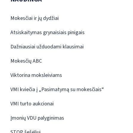
Mokesčiai ir jų dydžiai
Atsiskaitymas grynaisiais pinigais
Dažniausiai užduodami klausimai
Mokesčių ABC
Viktorina moksleiviams
VMI kviečia į „Pasimatymą su mokesčiais“
VMI turto aukcionai
Įmonių VDU palyginimas
STOP šešėliui