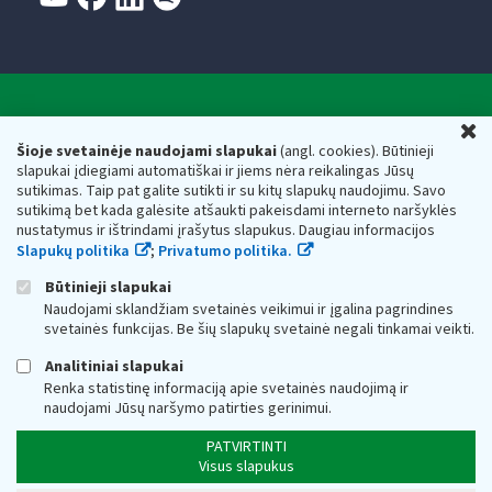
Valstybinė mokesčių inspekcija prie Lietuvos
U
Respublikos finansų ministerijos
Šioje svetainėje naudojami slapukai
(angl. cookies). Būtinieji
slapukai įdiegiami automatiškai ir jiems nėra reikalingas Jūsų
Biudžetinė įstaiga. Juridinio asmens kodas — 188659752,
sutikimas. Taip pat galite sutikti ir su kitų slapukų naudojimu. Savo
adresas: Vasario 16-osios g. 14, 01107 Vilnius, Lietuva, el.paštas:
sutikimą bet kada galėsite atšaukti pakeisdami interneto naršyklės
vmi@vmi.lt
, E. pristatymo dėžutės adresas 188659752
nustatymus ir ištrindami įrašytus slapukus. Daugiau informacijos
Duomenys apie Valstybinę mokesčių inspekciją prie Lietuvos
Slapukų politika
;
Privatumo politika.
Respublikos finansų ministerijos kaupiami ir saugomi Juridinių
asmenų registre
Būtinieji slapukai
Naudojami sklandžiam svetainės veikimui ir įgalina pagrindines
svetainės funkcijas. Be šių slapukų svetainė negali tinkamai veikti.
Analitiniai slapukai
Renka statistinę informaciją apie svetainės naudojimą ir
naudojami Jūsų naršymo patirties gerinimui.
PATVIRTINTI
Visus slapukus