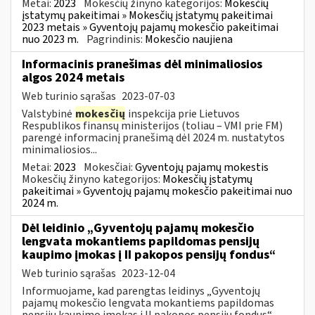
Metai:
2023
Mokesčių žinyno kategorijos:
Mokesčių
įstatymų pakeitimai » Mokesčių įstatymų pakeitimai
2023 metais » Gyventojų pajamų mokesčio pakeitimai
nuo 2023 m.
Pagrindinis:
Mokesčio naujiena
Informacinis pranešimas dėl minimaliosios
algos 2024 metais
Web turinio sąrašas
2023-07-03
Valstybinė
mokesčių
inspekcija prie Lietuvos
Respublikos finansų ministerijos (toliau – VMI prie FM)
parengė informacinį pranešimą dėl 2024 m. nustatytos
minimaliosios...
Metai:
2023
Mokesčiai:
Gyventojų pajamų mokestis
Mokesčių žinyno kategorijos:
Mokesčių įstatymų
pakeitimai » Gyventojų pajamų mokesčio pakeitimai nuo
2024 m.
Dėl leidinio „Gyventojų pajamų mokesčio
lengvata mokantiems papildomas pensijų
kaupimo įmokas į II pakopos pensijų fondus“
Web turinio sąrašas
2023-12-04
Informuojame, kad parengtas leidinys „Gyventojų
pajamų mokesčio lengvata mokantiems papildomas
pensijų kaupimo įmokas į II pakopos pensijų fondus“