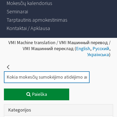
Mokesčių kalendorius
Seminarai
Tarptautinis apmokestinimas
Kontaktai / Apklausa
VMI Machine translation / VMI Машинный перевод /
VMI Машинний переклад (
English
,
Русский
,
Українська
)
Paieška
Kategorijos