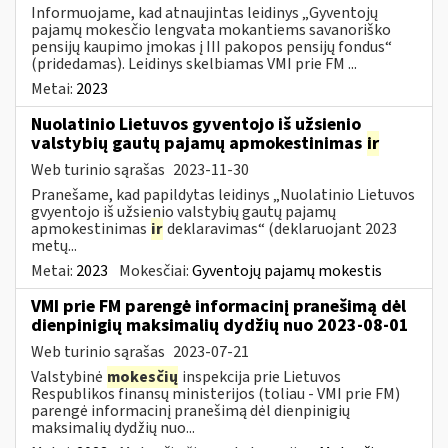
Informuojame, kad atnaujintas leidinys „Gyventojų
pajamų mokesčio lengvata mokantiems savanoriško
pensijų kaupimo įmokas į III pakopos pensijų fondus“
(pridedamas). Leidinys skelbiamas VMI prie FM ...
Metai:
2023
Nuolatinio Lietuvos gyventojo iš užsienio
valstybių gautų pajamų apmokestinimas
ir
Web turinio sąrašas
2023-11-30
Pranešame, kad papildytas leidinys „Nuolatinio Lietuvos
gvyentojo iš užsienio valstybių gautų pajamų
apmokestinimas
ir
deklaravimas“ (deklaruojant 2023
metų...
Metai:
2023
Mokesčiai:
Gyventojų pajamų mokestis
VMI prie FM parengė informacinį pranešimą dėl
dienpinigių maksimalių dydžių nuo 2023-08-01
Web turinio sąrašas
2023-07-21
Valstybinė
mokesčių
inspekcija prie Lietuvos
Respublikos finansų ministerijos (toliau - VMI prie FM)
parengė informacinį pranešimą dėl dienpinigių
maksimalių dydžių nuo...