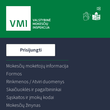
Prisijungti
Mokesčių mokėtojų informacija
Formos
Rinkmenos / Atviri duomenys
Skaičiuoklės ir pagalbininkai
Sąskaitos ir įmokų kodai
Mokesčių žinynas