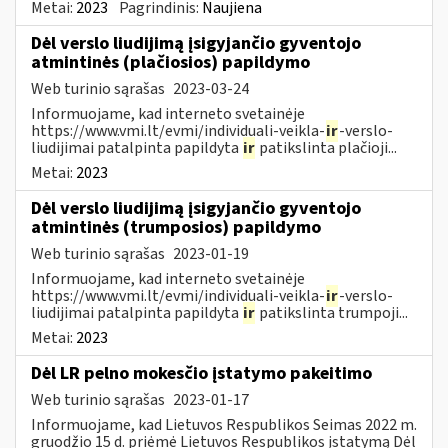
Metai:
2023
Pagrindinis:
Naujiena
Dėl verslo liudijimą įsigyjančio gyventojo
atmintinės (plačiosios) papildymo
Web turinio sąrašas
2023-03-24
Informuojame, kad interneto svetainėje
https://www.vmi.lt/evmi/individuali-veikla-
ir
-verslo-
liudijimai patalpinta papildyta
ir
patikslinta plačioji...
Metai:
2023
Dėl verslo liudijimą įsigyjančio gyventojo
atmintinės (trumposios) papildymo
Web turinio sąrašas
2023-01-19
Informuojame, kad interneto svetainėje
https://www.vmi.lt/evmi/individuali-veikla-
ir
-verslo-
liudijimai patalpinta papildyta
ir
patikslinta trumpoji...
Metai:
2023
Dėl LR pelno mokesčio įstatymo pakeitimo
Web turinio sąrašas
2023-01-17
Informuojame, kad Lietuvos Respublikos Seimas 2022 m.
gruodžio 15 d. priėmė Lietuvos Respublikos įstatymą Dėl