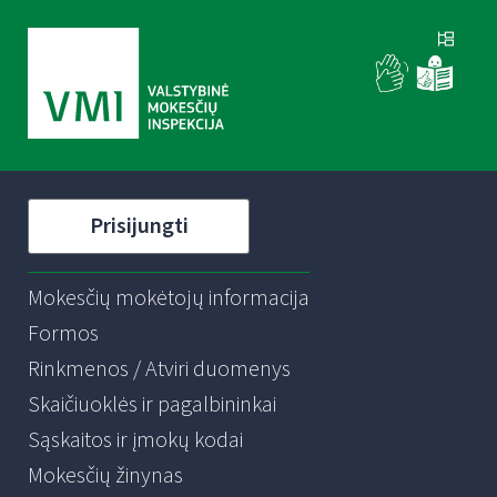
Prisijungti
Mokesčių mokėtojų informacija
Formos
Rinkmenos / Atviri duomenys
Skaičiuoklės ir pagalbininkai
Sąskaitos ir įmokų kodai
Mokesčių žinynas