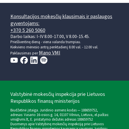
Konsultacijos mokesčių klausimais ir paslaugos
gyventojams:
+370 5 260 5060
Darbo laikas: I-IV 8.00-17.00, V 8.00-15.45.
Prieššventinę dieną - viena valanda trumpiau.
Kiekvieno mėnesio antrą penktadienį 8.00 val. - 12.00 val.
Mano VMI
Paklausimas per
Valstybinė mokesčių inspekcija prie Lietuvos
Respublikos finansų ministerijos
Biudžetinė įstaiga. Juridinio asmens kodas — 188659752,
adresas: Vasario 16-osios g. 14, 01107 Vilnius, Lietuva, el.paštas:
vmi@vmi.lt
, E. pristatymo dėžutės adresas 188659752
Duomenys apie Valstybinę mokesčių inspekciją prie Lietuvos
Respublikos finansų ministerijos kaupiami ir saugomi Juridinių