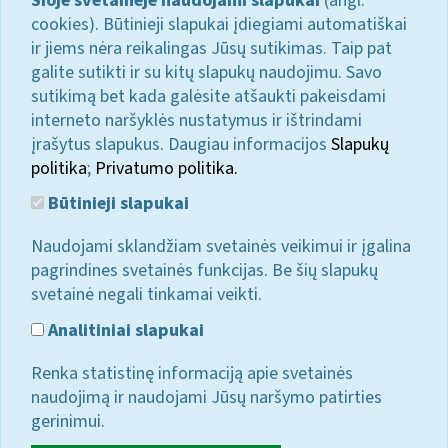
Šioje svetainėje naudojami slapukai
(angl.
cookies). Būtinieji slapukai įdiegiami automatiškai
ir jiems nėra reikalingas Jūsų sutikimas. Taip pat
galite sutikti ir su kitų slapukų naudojimu. Savo
sutikimą bet kada galėsite atšaukti pakeisdami
interneto naršyklės nustatymus ir ištrindami
įrašytus slapukus. Daugiau informacijos
Slapukų
politika
;
Privatumo politika.
Būtinieji slapukai
Naudojami sklandžiam svetainės veikimui ir įgalina
pagrindines svetainės funkcijas. Be šių slapukų
svetainė negali tinkamai veikti.
Analitiniai slapukai
Renka statistinę informaciją apie svetainės
naudojimą ir naudojami Jūsų naršymo patirties
gerinimui.