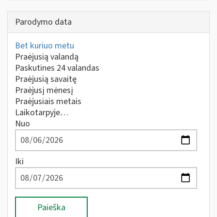
Parodymo data
Bet kuriuo metu
Praėjusią valandą
Paskutines 24 valandas
Praėjusią savaitę
Praėjusį mėnesį
Praėjusiais metais
Laikotarpyje…
Nuo
Iki
Paieška