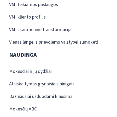
VMI teikiamos paslaugos
VMI kliento profilis
VMI skaitmeninė transformacija
Vienas langelis prievolėms valstybei sumokėti
NAUDINGA
Mokesčiai ir jų dydžiai
Atsiskaitymas grynaisiais pinigais
Dažniausiai užduodami klausimai
Mokesčių ABC