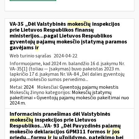
VA-35 „Dėl Valstybinės
mokesčių
inspekcijos
prie Lietuvos Respublikos finansų
ministerijos...pagal Lietuvos Respublikos
gyventojų pajamų mokesčio įstatymą paramos
gavėjams
ir
Web turinio sąrašas
2024-04-22
Informuojame, kad 2024 m. balandžio 16 d. įsakymu Nr.
VA-35[1] (toliau — Įsakymas) buvo pakeistas 2023 m.
lapkričio 17 d. įsakymas Nr. VA-84 „Dėl dalies gyventojų
pajamų mokesčio sumos pervedimo...
Metai:
2024
Mokesčiai:
Gyventojų pajamų mokestis
Mokesčių žinyno kategorijos:
Mokesčių įstatymų
pakeitimai » Gyventojų pajamų mokesčio pakeitimai nuo
2024 m.
Informacinis pranešimas dėl Valstybinės
mokesčių
inspekcijos prie Lietuvos
Respublikos...VA- 93 „Dėl Pavyzdinės pajamų
mokesčio deklaracijos GPM311 formos
ir
jos
priedų...formų
ir
jų užpildymo, pateikimo bei