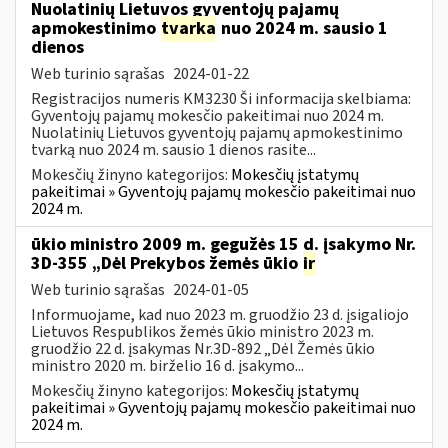
Nuolatinių Lietuvos gyventojų pajamų
apmokestinimo
tvarka
nuo 2024 m. sausio 1
dienos
Web turinio sąrašas
2024-01-22
Registracijos numeris KM3230 Ši informacija skelbiama:
Gyventojų pajamų mokesčio pakeitimai nuo 2024 m.
Nuolatinių Lietuvos gyventojų pajamų apmokestinimo
tvarką nuo 2024 m. sausio 1 dienos rasite...
Mokesčių žinyno kategorijos:
Mokesčių įstatymų
pakeitimai » Gyventojų pajamų mokesčio pakeitimai nuo
2024 m.
ūkio ministro 2009 m. gegužės 15 d. įsakymo Nr.
3D-355 „Dėl Prekybos žemės ūkio
ir
Web turinio sąrašas
2024-01-05
Informuojame, kad nuo 2023 m. gruodžio 23 d. įsigaliojo
Lietuvos Respublikos žemės ūkio ministro 2023 m.
gruodžio 22 d. įsakymas Nr.3D-892 „Dėl Žemės ūkio
ministro 2020 m. birželio 16 d. įsakymo...
Mokesčių žinyno kategorijos:
Mokesčių įstatymų
pakeitimai » Gyventojų pajamų mokesčio pakeitimai nuo
2024 m.