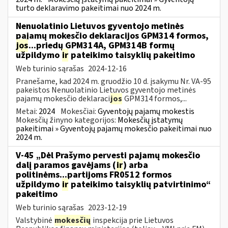
turto deklaravimo pakeitimai nuo 2024 m.
Nenuolatinio Lietuvos gyventojo metinės
pajamų mokesčio deklaracijos GPM314 formos,
jos
...priedų GPM314A, GPM314B formų
užpildymo
ir
pateikimo taisyklių pakeitimo
Web turinio sąrašas
2024-12-16
Pranešame, kad 2024 m. gruodžio 10 d. įsakymu Nr. VA-95
pakeistos Nenuolatinio Lietuvos gyventojo metinės
pajamų mokesčio deklaraci
jos
GPM314 formos,...
Metai:
2024
Mokesčiai:
Gyventojų pajamų mokestis
Mokesčių žinyno kategorijos:
Mokesčių įstatymų
pakeitimai » Gyventojų pajamų mokesčio pakeitimai nuo
2024 m.
V-45 „Dėl Prašymo pervesti pajamų mokesčio
dalį paramos gavėjams (
ir
) arba
politinėms...partijoms FR0512 formos
užpildymo
ir
pateikimo taisyklių patvirtinimo“
pakeitimo
Web turinio sąrašas
2023-12-19
Valstybinė
mokesčių
inspekcija prie Lietuvos