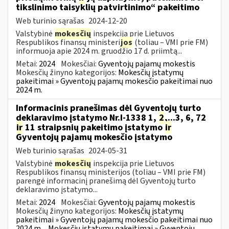
tikslinimo taisyklių patvirtinimo“ pakeitimo
Web turinio sąrašas
2024-12-20
Valstybinė
mokesčių
inspekcija prie Lietuvos
Respublikos finansų ministeri
jos
(toliau – VMI prie FM)
informuoja apie 2024 m. gruodžio 17 d. priimtą...
Metai:
2024
Mokesčiai:
Gyventojų pajamų mokestis
Mokesčių žinyno kategorijos:
Mokesčių įstatymų
pakeitimai » Gyventojų pajamų mokesčio pakeitimai nuo
2024 m.
Informacinis pranešimas dėl Gyventojų turto
deklaravimo įstatymo Nr.I-1338 1,
2
,...3, 6, 72
ir
11 straipsnių pakeitimo įstatymo
ir
Gyventojų pajamų mokesčio įstatymo
Web turinio sąrašas
2024-05-31
Valstybinė
mokesčių
inspekcija prie Lietuvos
Respublikos finansų ministerijos (toliau – VMI prie FM)
parengė informacinį pranešimą dėl Gyventojų turto
deklaravimo įstatymo...
Metai:
2024
Mokesčiai:
Gyventojų pajamų mokestis
Mokesčių žinyno kategorijos:
Mokesčių įstatymų
pakeitimai » Gyventojų pajamų mokesčio pakeitimai nuo
2024 m.
Mokesčių įstatymų pakeitimai » Gyventojų