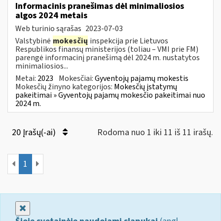
Informacinis pranešimas dėl minimaliosios
algos 2024 metais
Web turinio sąrašas
2023-07-03
Valstybinė
mokesčių
inspekcija prie Lietuvos
Respublikos finansų ministerijos (toliau – VMI prie FM)
parengė informacinį pranešimą dėl 2024 m. nustatytos
minimaliosios...
Metai:
2023
Mokesčiai:
Gyventojų pajamų mokestis
Mokesčių žinyno kategorijos:
Mokesčių įstatymų
pakeitimai » Gyventojų pajamų mokesčio pakeitimai nuo
2024 m.
20 Įrašų(-ai)
Rodoma nuo 1 iki 11 iš 11 irašų.
1
Uždaryti