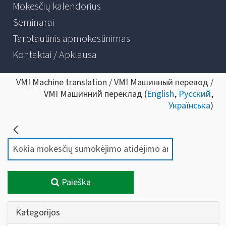
Mokesčių kalendorius
Seminarai
Tarptautinis apmokestinimas
Kontaktai / Apklausa
VMI Machine translation / VMI Машинный перевод /
VMI Машинний переклад (
English
,
Русский
,
Українська
)
Paieška
Kategorijos