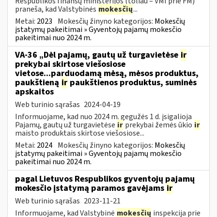
Respublikos finansų ministerijos (toliau – VMI prie FM)
praneša, kad Valstybinės
mokesčių
...
Metai:
2023
Mokesčių žinyno kategorijos:
Mokesčių
įstatymų pakeitimai » Gyventojų pajamų mokesčio
pakeitimai nuo 2024 m.
VA-36 „Dėl pajamų, gautų už turgavietėse
ir
prekybai skirtose viešosiose
vietose...parduodamą mėsą, mėsos produktus,
paukštieną
ir
paukštienos produktus, suminės
apskaitos
Web turinio sąrašas
2024-04-19
Informuojame, kad nuo 2024 m. gegužės 1 d. įsigalioja
Pajamų, gautų už turgavietėse
ir
prekybai žemės ūkio
ir
maisto produktais skirtose viešosiose...
Metai:
2024
Mokesčių žinyno kategorijos:
Mokesčių
įstatymų pakeitimai » Gyventojų pajamų mokesčio
pakeitimai nuo 2024 m.
pagal Lietuvos Respublikos gyventojų pajamų
mokesčio įstatymą paramos gavėjams
ir
Web turinio sąrašas
2023-11-21
Informuojame, kad Valstybinė
mokesčių
inspekcija prie